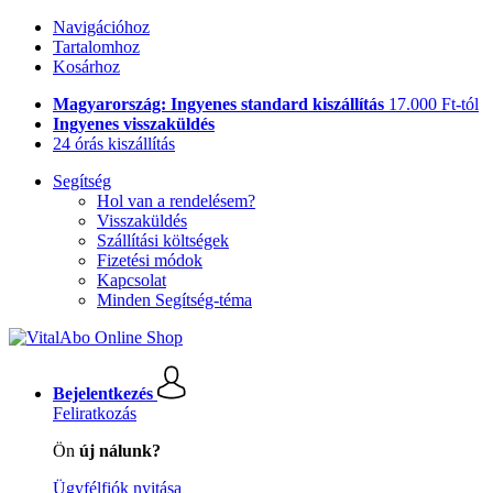
Navigációhoz
Tartalomhoz
Kosárhoz
Magyarország: Ingyenes standard kiszállítás
17.000 Ft-tól
Ingyenes visszaküldés
24 órás kiszállítás
Segítség
Hol van a rendelésem?
Visszaküldés
Szállítási költségek
Fizetési módok
Kapcsolat
Minden Segítség-téma
Bejelentkezés
Feliratkozás
Ön
új nálunk?
Ügyfélfiók nyitása