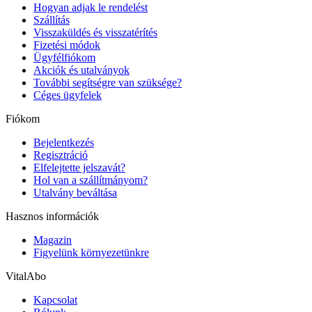
Hogyan adjak le rendelést
Szállítás
Visszaküldés és visszatérítés
Fizetési módok
Ügyfélfiókom
Akciók és utalványok
További segítségre van szüksége?
Céges ügyfelek
Fiókom
Bejelentkezés
Regisztráció
Elfelejtette jelszavát?
Hol van a szállítmányom?
Utalvány beváltása
Hasznos információk
Magazin
Figyelünk környezetünkre
VitalAbo
Kapcsolat