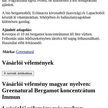
ital. Fogyasztása egész évben, de különösen a téli hónapokban
ajánlott.
A bio bergamotból, Echinacea kivonatból (kasvirág) és Lapachoból
készült lé vitaminokban, fehérjében és ballasztanyagokban
különösen gazdag.
Ajánlott adagolás:
Keverjen el 10 ml bergamot koncentrátumot fél liter vízben.
Felbontás után hűtőszekrényben tárolva 60 napig felhasználható.
Használat előtt felrázandó.
Márka:
Greenatural
Vásárlói vélemények
A termék értékelése
Vásárlói vélemény magyar nyelven:
Greenatural Bergamot koncentrátum
Immun