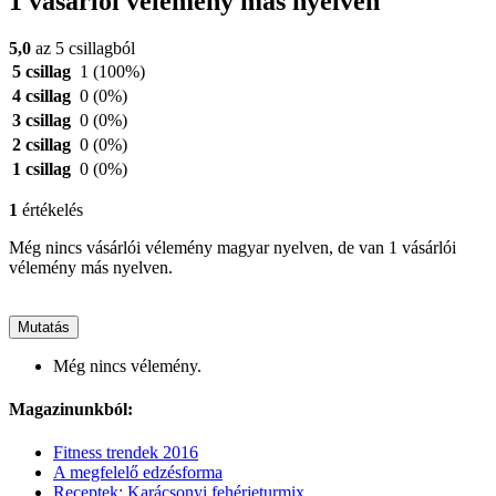
1 vásárlói vélemény más nyelven
5,0
az 5 csillagból
5 csillag
1
(100%)
4 csillag
0
(0%)
3 csillag
0
(0%)
2 csillag
0
(0%)
1 csillag
0
(0%)
1
értékelés
Még nincs vásárlói vélemény magyar nyelven, de van 1 vásárlói
vélemény más nyelven.
Mutatás
Még nincs vélemény.
Magazinunkból:
Fitness trendek 2016
A megfelelő edzésforma
Receptek: Karácsonyi fehérjeturmix