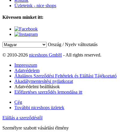
Rólunk
Üzleteink - nice shops
Kövessen minket itt:
Ország / Nyelv változtatás
© 2010-2026
niceshops GmbH
- All rights reserved.
Impresszum
Adatvédelem
Általános Szerződési Feltételek és Elállási Tájékoztató
Akadálymentesítési nyilatkozat
Adatvédelmi beállítások
Előfizetéses szerződés lemondása itt
Cég
További niceshops üzletek
Elállás a szerződéstől
Személyre szabott vásárlási élmény