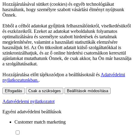
Hozzájárulásával sütiket (cookies) és egyéb technológiákat
használunk, hogy személyre szabott vásárlási élményt nyújtsunk
Önnek.
Ebből a célból adatokat gyűjtünk felhasználóinkról, viselkedésükről
és eszközeikről. Ezeket az adatokat weboldalunk folyamatos
optimalizálására és személyre szabott hirdetések és tartalmak
megjelenítésére, valamint a használati statisztikák elemzésére
használjuk fel. Az Ön titkosított adatait külső szolgáltatókkal is
szinkronizálhatjuk, és az ő online hirdetési csatornáikon keresztül
ajánlatokat mutathatunk Önnek, de csak akkor, ha Ön már használja
a szolgáltatásaikat.
Hozzájárulása előtt tájékozódjon a beállításoknál és
Adatvédelmi
nyilatkozatunkban.
.
Elfogadás
Csak a szükséges
Beállítások módosítása
Adatvédelemi nyilatkozatot
Egyéni adatvédelmi beállítások
Customer match marketing