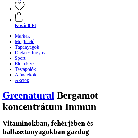
Kosár
0 Ft
Márkák
Megfelelő
Tápanyagok
Diéta és fogyás
Sport
Élelmiszer
Testápolók
Ajándékok
Akciók
Greenatural
Bergamot
koncentrátum Immun
Vitaminokban, fehérjében és
ballasztanyagokban gazdag