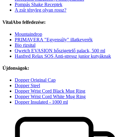
Pompás Shake Receptek
A zsír tényleg olyan rossz?
VitalAbo felfedezése:
Mountaindrop
PRIMAVERA "Egyensúly" illatkeverék
Bio rizsital
Qwetch EVASION hőszigetelő palack, 500 ml
Hanfred Relax SOS Anti-stressz junior kutyáknak
Újdonságok:
Dopper Original Cap
Dopper Steel
Dopper Wrist Cord Black Mug Ring
Dopper Wrist Cord White Mug Ring
Dopper Insulated - 1000 ml