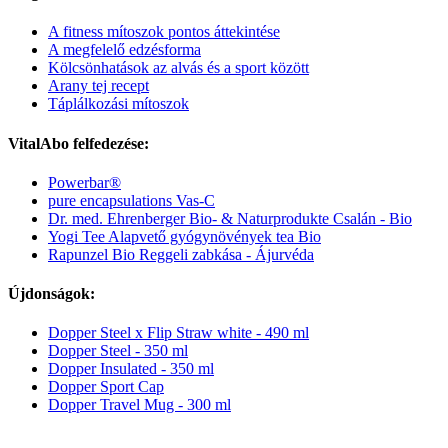
A fitness mítoszok pontos áttekintése
A megfelelő edzésforma
Kölcsönhatások az alvás és a sport között
Arany tej recept
Táplálkozási mítoszok
VitalAbo felfedezése:
Powerbar®
pure encapsulations Vas-C
Dr. med. Ehrenberger Bio- & Naturprodukte Csalán - Bio
Yogi Tee Alapvető gyógynövények tea Bio
Rapunzel Bio Reggeli zabkása - Ájurvéda
Újdonságok:
Dopper Steel x Flip Straw white - 490 ml
Dopper Steel - 350 ml
Dopper Insulated - 350 ml
Dopper Sport Cap
Dopper Travel Mug - 300 ml