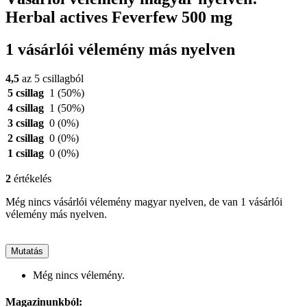
Herbal actives Feverfew 500 mg
1 vásárlói vélemény más nyelven
4,5
az 5 csillagból
5 csillag
1
(50%)
4 csillag
1
(50%)
3 csillag
0
(0%)
2 csillag
0
(0%)
1 csillag
0
(0%)
2
értékelés
Még nincs vásárlói vélemény magyar nyelven, de van 1 vásárlói
vélemény más nyelven.
Mutatás
Még nincs vélemény.
Magazinunkból: