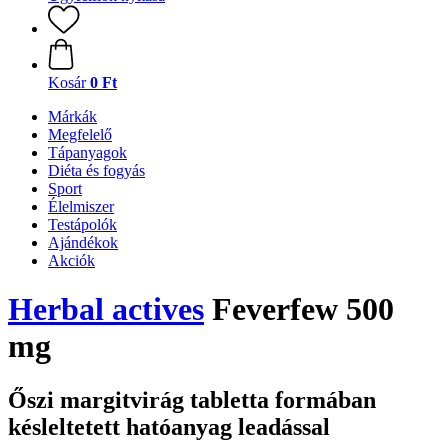
Kosár
0 Ft
Márkák
Megfelelő
Tápanyagok
Diéta és fogyás
Sport
Élelmiszer
Testápolók
Ajándékok
Akciók
Herbal actives
Feverfew 500
mg
Őszi margitvirág tabletta formában
késleltetett hatóanyag leadással