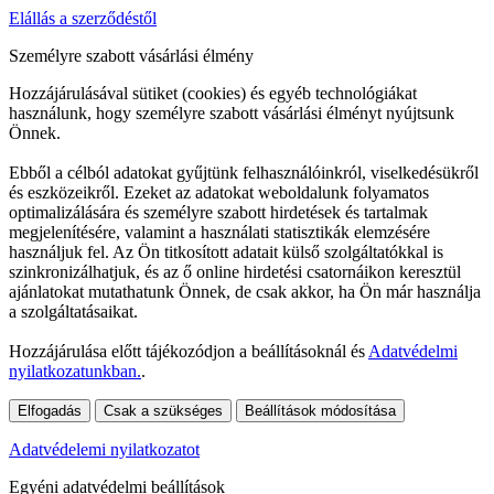
Elállás a szerződéstől
Személyre szabott vásárlási élmény
Hozzájárulásával sütiket (cookies) és egyéb technológiákat
használunk, hogy személyre szabott vásárlási élményt nyújtsunk
Önnek.
Ebből a célból adatokat gyűjtünk felhasználóinkról, viselkedésükről
és eszközeikről. Ezeket az adatokat weboldalunk folyamatos
optimalizálására és személyre szabott hirdetések és tartalmak
megjelenítésére, valamint a használati statisztikák elemzésére
használjuk fel. Az Ön titkosított adatait külső szolgáltatókkal is
szinkronizálhatjuk, és az ő online hirdetési csatornáikon keresztül
ajánlatokat mutathatunk Önnek, de csak akkor, ha Ön már használja
a szolgáltatásaikat.
Hozzájárulása előtt tájékozódjon a beállításoknál és
Adatvédelmi
nyilatkozatunkban.
.
Elfogadás
Csak a szükséges
Beállítások módosítása
Adatvédelemi nyilatkozatot
Egyéni adatvédelmi beállítások