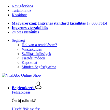
Navigációhoz
Tartalomhoz
Kosárhoz
Magyarország: Ingyenes standard kiszállítás
17.000 Ft-tól
Ingyenes visszaküldés
24 órás kiszállítás
Segítség
Hol van a rendelésem?
Visszaküldés
Szállítási költségek
Fizetési módok
Kapcsolat
Minden Segítség-téma
Bejelentkezés
Feliratkozás
Ön
új nálunk?
Ügyfélfiók nyitása