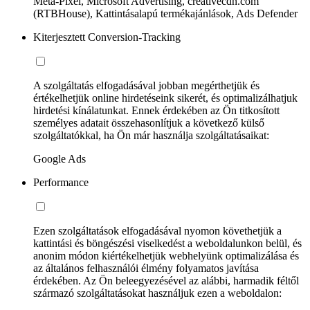
Meta-Pixel, Microsoft Advertising, creativecdn.com
(RTBHouse), Kattintásalapú termékajánlások, Ads Defender
Kiterjesztett Conversion-Tracking
A szolgáltatás elfogadásával jobban megérthetjük és
értékelhetjük online hirdetéseink sikerét, és optimalizálhatjuk
hirdetési kínálatunkat. Ennek érdekében az Ön titkosított
személyes adatait összehasonlítjuk a következő külső
szolgáltatókkal, ha Ön már használja szolgáltatásaikat:
Google Ads
Performance
Ezen szolgáltatások elfogadásával nyomon követhetjük a
kattintási és böngészési viselkedést a weboldalunkon belül, és
anonim módon kiértékelhetjük webhelyünk optimalizálása és
az általános felhasználói élmény folyamatos javítása
érdekében. Az Ön beleegyezésével az alábbi, harmadik féltől
származó szolgáltatásokat használjuk ezen a weboldalon: