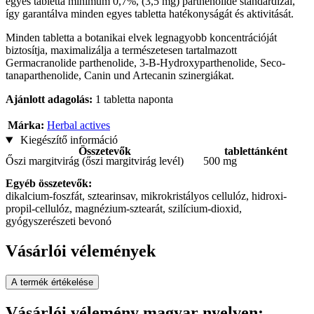
egyes tabletta minimum 0,7%, (3,5 mg) parthenolide standardizál,
így garantálva minden egyes tabletta hatékonyságát és aktivitását.
Minden tabletta a botanikai elvek legnagyobb koncentrációját
biztosítja, maximalizálja a természetesen tartalmazott
Germacranolide parthenolide, 3-B-Hydroxyparthenolide, Seco-
tanaparthenolide, Canin und Artecanin szinergiákat.
Ajánlott adagolás:
1 tabletta naponta
Márka:
Herbal actives
Kiegészítő információ
Összetevők
tablettánként
Őszi margitvirág (őszi margitvirág levél)
500 mg
Egyéb összetevők:
dikalcium-foszfát, sztearinsav, mikrokristályos cellulóz, hidroxi-
propil-cellulóz, magnézium-sztearát, szilícium-dioxid,
gyógyszerészeti bevonó
Vásárlói vélemények
A termék értékelése
Vásárlói vélemény magyar nyelven: