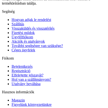
termékleírásban találja.
Segítség
Hogyan adjak le rendelést
Szállítás
Visszaküldés és visszatérítés
Fizetési módok
Ügyfélfiókom
Akciók és utalványok
További segítségre van szüksége?
Céges ügyfelek
Fiókom
Bejelentkezés
Regisztráció
Elfelejtette jelszavát?
Hol van a szállítmányom?
Utalvány beváltása
Hasznos információk
Magazin
Figyelünk környezetünkre