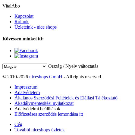
VitalAbo
Kapcsolat
Rólunk
Üzleteink - nice shops
Kövessen minket itt:
Ország / Nyelv változtatás
© 2010-2026
niceshops GmbH
- All rights reserved.
Impresszum
Adatvédelem
Általános Szerződési Feltételek és Elállási Tájékoztató
Akadálymentesítési nyilatkozat
Adatvédelmi beállítások
Előfizetéses szerződés lemondása itt
Cég
További niceshops üzletek