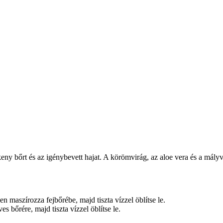
eny bőrt és az igénybevett hajat. A körömvirág, az aloe vera és a mály
 maszírozza fejbőrébe, majd tiszta vízzel öblítse le.
s bőrére, majd tiszta vízzel öblítse le.