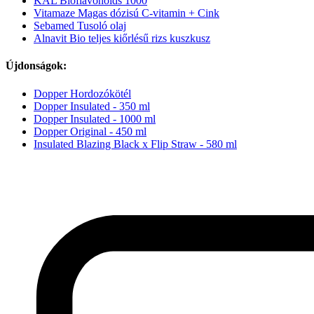
KAL Bioflavonoids 1000
Vitamaze Magas dózisú C-vitamin + Cink
Sebamed Tusoló olaj
Alnavit Bio teljes kiőrlésű rizs kuszkusz
Újdonságok:
Dopper Hordozókötél
Dopper Insulated - 350 ml
Dopper Insulated - 1000 ml
Dopper Original - 450 ml
Insulated Blazing Black x Flip Straw - 580 ml