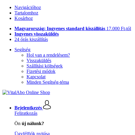
Navigációhoz
Tartalomhoz
Kosárhoz
Magyarország: Ingyenes standard kiszállítás
17.000 Ft-tól
Ingyenes visszaküldés
24 órás kiszállítás
Segítség
Hol van a rendelésem?
Visszaküldés
Szállítási költségek
Fizetési módok
Kapcsolat
Minden Segítség-téma
Bejelentkezés
Feliratkozás
Ön
új nálunk?
Ügyfélfiók nyitása