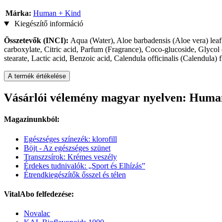
Márka:
Human + Kind
Kiegészítő információ
Összetevők (INCI):
Aqua (Water), Aloe barbadensis (Aloe vera) lea
carboxylate, Citric acid, Parfum (Fragrance), Coco-glucoside, Glycol d
stearate, Lactic acid, Benzoic acid, Calendula officinalis (Calendula)
A termék értékelése
Vásárlói vélemény magyar nyelven: Huma
Magazinunkból:
Egészséges színezék: klorofill
Böjt - Az egészséges szünet
Transzzsírok: Krémes veszély
Érdekes tudnivalók: „Sport és Elhízás”
Étrendkiegészítők ősszel és télen
VitalAbo felfedezése:
Novalac