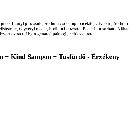
f juice, Lauryl glucoside, Sodium cocoamphoacetate, Glycerin, Sodium
istearate, Glyceryl oleate, Sodium benzoate, Potassium sorbate, Althaea
 flower extract, Hydrogenated palm glycerides citrate
n + Kind Sampon + Tusfürdő - Érzékeny