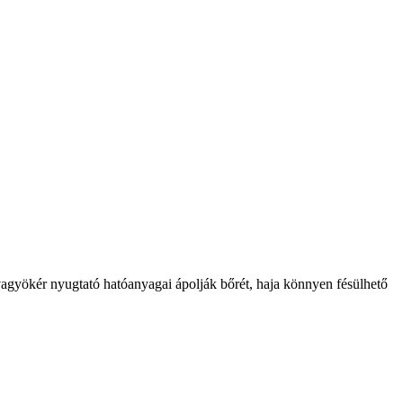
vagyökér nyugtató hatóanyagai ápolják bőrét, haja könnyen fésülhető