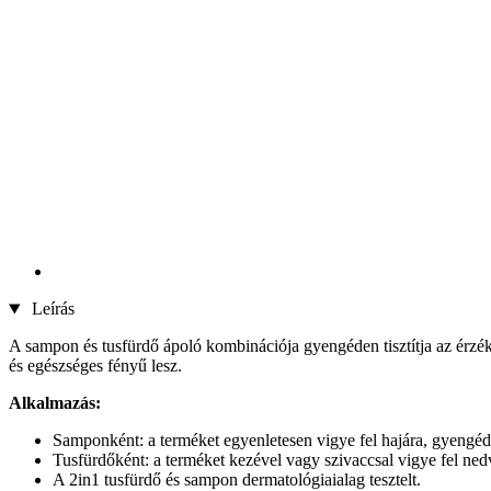
Leírás
A sampon és tusfürdő ápoló kombinációja gyengéden tisztítja az érzék
és egészséges fényű lesz.
Alkalmazás:
Samponként: a terméket egyenletesen vigye fel hajára, gyengéden
Tusfürdőként: a terméket kezével vagy szivaccsal vigye fel nedve
A 2in1 tusfürdő és sampon dermatológiaialag tesztelt.