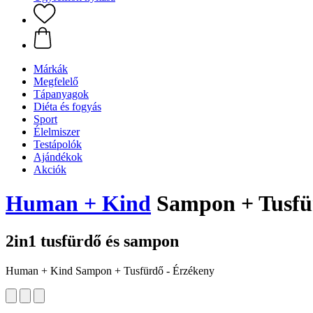
Márkák
Megfelelő
Tápanyagok
Diéta és fogyás
Sport
Élelmiszer
Testápolók
Ajándékok
Akciók
Human + Kind
Sampon + Tusfü
2in1 tusfürdő és sampon
Human + Kind Sampon + Tusfürdő - Érzékeny