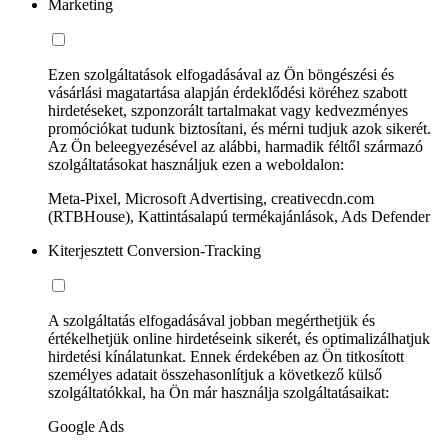
Marketing
Ezen szolgáltatások elfogadásával az Ön böngészési és
vásárlási magatartása alapján érdeklődési köréhez szabott
hirdetéseket, szponzorált tartalmakat vagy kedvezményes
promóciókat tudunk biztosítani, és mérni tudjuk azok sikerét.
Az Ön beleegyezésével az alábbi, harmadik féltől származó
szolgáltatásokat használjuk ezen a weboldalon:
Meta-Pixel, Microsoft Advertising, creativecdn.com
(RTBHouse), Kattintásalapú termékajánlások, Ads Defender
Kiterjesztett Conversion-Tracking
A szolgáltatás elfogadásával jobban megérthetjük és
értékelhetjük online hirdetéseink sikerét, és optimalizálhatjuk
hirdetési kínálatunkat. Ennek érdekében az Ön titkosított
személyes adatait összehasonlítjuk a következő külső
szolgáltatókkal, ha Ön már használja szolgáltatásaikat:
Google Ads