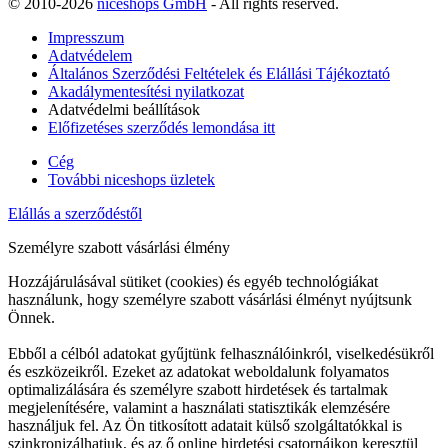
© 2010-2026
niceshops GmbH
- All rights reserved.
Impresszum
Adatvédelem
Általános Szerződési Feltételek és Elállási Tájékoztató
Akadálymentesítési nyilatkozat
Adatvédelmi beállítások
Előfizetéses szerződés lemondása itt
Cég
További niceshops üzletek
Elállás a szerződéstől
Személyre szabott vásárlási élmény
Hozzájárulásával sütiket (cookies) és egyéb technológiákat
használunk, hogy személyre szabott vásárlási élményt nyújtsunk
Önnek.
Ebből a célból adatokat gyűjtünk felhasználóinkról, viselkedésükről
és eszközeikről. Ezeket az adatokat weboldalunk folyamatos
optimalizálására és személyre szabott hirdetések és tartalmak
megjelenítésére, valamint a használati statisztikák elemzésére
használjuk fel. Az Ön titkosított adatait külső szolgáltatókkal is
szinkronizálhatjuk, és az ő online hirdetési csatornáikon keresztül