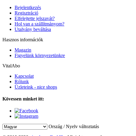
Bejelentkezés
Regisztráció
Elfelejtette jelszavát?
Hol van a szállítmányom?
Utalvány beváltása
Hasznos információk
Magazin
Figyelünk környezetünkre
VitalAbo
Kapcsolat
Rólunk
Üzleteink - nice shops
Kövessen minket itt:
Ország / Nyelv változtatás