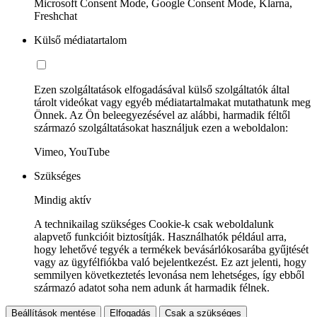
Microsoft Consent Mode, Google Consent Mode, Klarna,
Freshchat
Külső médiatartalom
Ezen szolgáltatások elfogadásával külső szolgáltatók által
tárolt videókat vagy egyéb médiatartalmakat mutathatunk meg
Önnek. Az Ön beleegyezésével az alábbi, harmadik féltől
származó szolgáltatásokat használjuk ezen a weboldalon:
Vimeo, YouTube
Szükséges
Mindig aktív
A technikailag szükséges Cookie-k csak weboldalunk
alapvető funkcióit biztosítják. Használhatók például arra,
hogy lehetővé tegyék a termékek bevásárlókosarába gyűjtését
vagy az ügyfélfiókba való bejelentkezést. Ez azt jelenti, hogy
semmilyen következtetés levonása nem lehetséges, így ebből
származó adatot soha nem adunk át harmadik félnek.
Beállítások mentése
Elfogadás
Csak a szükséges