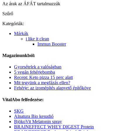
Az árak az ÁFÁT tartalmazzák
Szűrő
Kategóriák:
Márkák
i like it clean
Immun Booster
Magazinunkból:
Gyorsételek a valóságban
5 vegán fehérjebomba
Recept: Keto pizza 15 perc alatt
Mit tegyünk a megfázás ellen?
Fehérje: az izomépítés alapvető építőköve
VitalAbo felfedezése:
SKG
Alnatura Bio kesudió
BjökoVit Melatonin spray
BRAINEFFECT WHEY DIGEST Protein