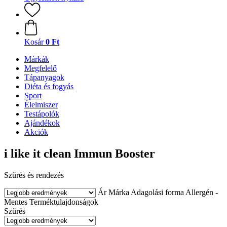
Kosár
0 Ft
Márkák
Megfelelő
Tápanyagok
Diéta és fogyás
Sport
Élelmiszer
Testápolók
Ajándékok
Akciók
i like it clean Immun Booster
Szűrés és rendezés
Ár
Márka
Adagolási forma
Allergén -
Mentes
Terméktulajdonságok
Szűrés