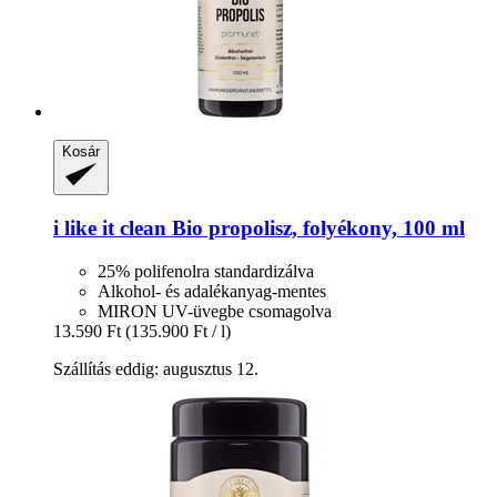
Kosár
i like it clean
Bio propolisz, folyékony, 100 ml
25% polifenolra standardizálva
Alkohol- és adalékanyag-mentes
MIRON UV-üvegbe csomagolva
13.590 Ft
(135.900 Ft / l)
Szállítás eddig: augusztus 12.