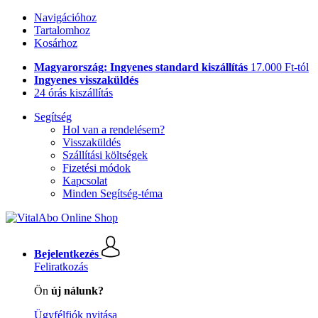
Navigációhoz
Tartalomhoz
Kosárhoz
Magyarország: Ingyenes standard kiszállítás
17.000 Ft-tól
Ingyenes visszaküldés
24 órás kiszállítás
Segítség
Hol van a rendelésem?
Visszaküldés
Szállítási költségek
Fizetési módok
Kapcsolat
Minden Segítség-téma
Bejelentkezés
Feliratkozás
Ön
új nálunk?
Ügyfélfiók nyitása