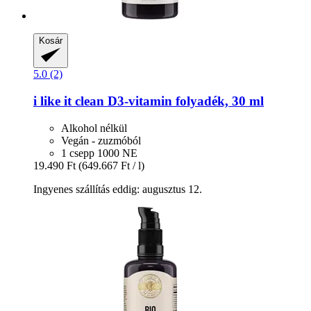
Kosár
5.0 (2)
i like it clean
D3-​vitamin folyadék, 30 ml
Alkohol nélkül
Vegán - zuzmóból
1 csepp 1000 NE
19.490 Ft
(649.667 Ft / l)
Ingyenes szállítás eddig: augusztus 12.