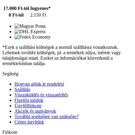
17.000 Ft-tól
Ingyenes*
0 Ft-tól
2.150 Ft
*Ezek a szállítási költségek a normál szállításra vonatkoznak.
Lehetnek további költségek, pl. a termékek súlya, mérete vagy
tulajdonságai miatt. Ezeket az információkat közvetlenül a
termékleírásban találja.
Segítség
Hogyan adjak le rendelést
Szállítás
Visszaküldés és visszatérítés
Fizetési módok
Ügyfélfiókom
Akciók és utalványok
További segítségre van szüksége?
Céges ügyfelek
Fiókom