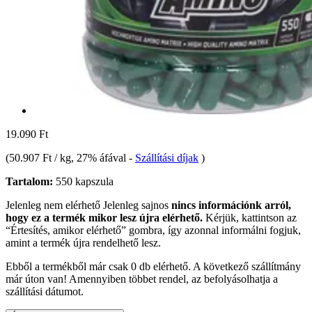
19.090 Ft
(
50.907 Ft / kg
, 27% áfával
-
Szállítási díjak
)
Tartalom:
550 kapszula
Jelenleg nem elérhető
Jelenleg sajnos
nincs információnk arról,
hogy ez a termék mikor lesz újra elérhető.
Kérjük, kattintson az
“Értesítés, amikor elérhető” gombra, így azonnal informálni fogjuk,
amint a termék újra rendelhető lesz.
Ebből a termékből már csak 0 db elérhető. A következő szállítmány
már úton van! Amennyiben többet rendel, az befolyásolhatja a
szállítási dátumot.