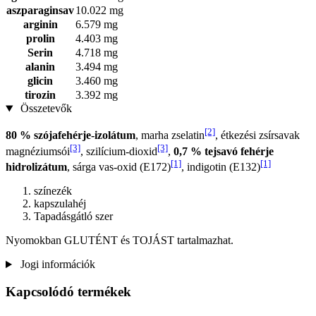
aszparaginsav
10.022 mg
arginin
6.579 mg
prolin
4.403 mg
Serin
4.718 mg
alanin
3.494 mg
glicin
3.460 mg
tirozin
3.392 mg
Összetevők
[2]
80 % szójafehérje-izolátum
, marha zselatin
, étkezési zsírsavak
[3]
[3]
magnéziumsói
, szilícium-dioxid
,
0,7 % tejsavó fehérje
[1]
[1]
hidrolizátum
, sárga vas-oxid (E172)
, indigotin (E132)
színezék
kapszulahéj
Tapadásgátló szer
Nyomokban GLUTÉNT és TOJÁST tartalmazhat.
Jogi információk
Kapcsolódó termékek