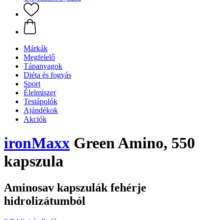
Márkák
Megfelelő
Tápanyagok
Diéta és fogyás
Sport
Élelmiszer
Testápolók
Ajándékok
Akciók
ironMaxx
Green Amino, 550
kapszula
Aminosav kapszulák fehérje
hidrolizátumból