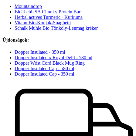
Mountaindrop
BioTechUSA Chunky Protein Bar
Herbal actives Turmeric - Kurkuma
Vitanu Bio-Konjak-Spaghetti
Schalk Mühle Bio Tönköly-Lenmag kréker
Újdonságok:
Dopper Insulated - 350 ml
Dopper Insulated x Royal Delft - 580 ml
Dopper Wrist Cord Black Mug Ring
Dopper Insulated Cap - 580 ml
Dopper Insulated Cap - 350 ml