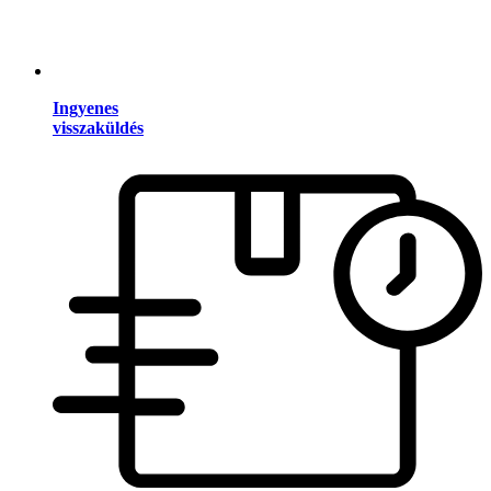
Ingyenes
visszaküldés