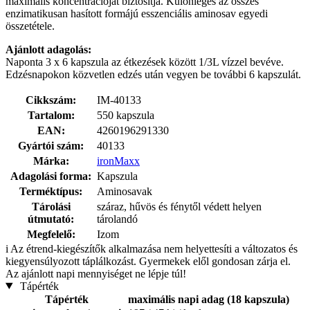
maximális koncentrációját biztosítja. Különleges az összes
enzimatikusan hasított formájú esszenciális aminosav egyedi
összetétele.
Ajánlott adagolás:
Naponta 3 x 6 kapszula az étkezések között 1/3L vízzel bevéve.
Edzésnapokon közvetlen edzés után vegyen be további 6 kapszulát.
Cikkszám:
IM-40133
Tartalom:
550 kapszula
EAN:
4260196291330
Gyártói szám:
40133
Márka:
ironMaxx
Adagolási forma:
Kapszula
Terméktípus:
Aminosavak
Tárolási
száraz, hűvös és fénytől védett helyen
útmutató:
tárolandó
Megfelelő:
Izom
i
Az étrend-kiegészítők alkalmazása nem helyettesíti a változatos és
kiegyensúlyozott táplálkozást. Gyermekek elől gondosan zárja el.
Az ajánlott napi mennyiséget ne lépje túl!
Tápérték
Tápérték
maximális napi adag (18 kapszula)