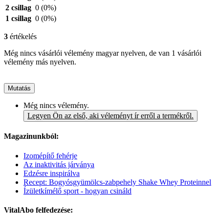
2 csillag
0
(0%)
1 csillag
0
(0%)
3
értékelés
Még nincs vásárlói vélemény magyar nyelven, de van 1 vásárlói
vélemény más nyelven.
Mutatás
Még nincs vélemény.
Legyen Ön az első, aki véleményt ír erről a termékről.
Magazinunkból:
Izomépítő fehérje
Az inaktivitás járványa
Edzésre inspirálva
Recept: Bogyósgyümölcs-zabpehely Shake Whey Proteinnel
Ízületkímélő sport - hogyan csináld
VitalAbo felfedezése: