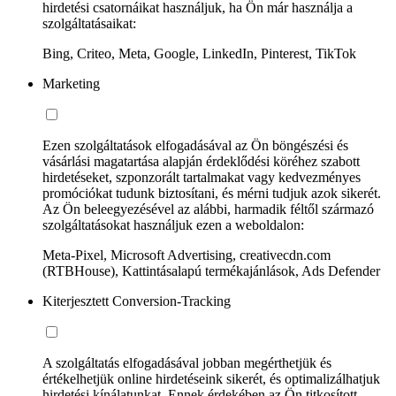
hirdetési csatornáikat használjuk, ha Ön már használja a
szolgáltatásaikat:
Bing, Criteo, Meta, Google, LinkedIn, Pinterest, TikTok
Marketing
Ezen szolgáltatások elfogadásával az Ön böngészési és
vásárlási magatartása alapján érdeklődési köréhez szabott
hirdetéseket, szponzorált tartalmakat vagy kedvezményes
promóciókat tudunk biztosítani, és mérni tudjuk azok sikerét.
Az Ön beleegyezésével az alábbi, harmadik féltől származó
szolgáltatásokat használjuk ezen a weboldalon:
Meta-Pixel, Microsoft Advertising, creativecdn.com
(RTBHouse), Kattintásalapú termékajánlások, Ads Defender
Kiterjesztett Conversion-Tracking
A szolgáltatás elfogadásával jobban megérthetjük és
értékelhetjük online hirdetéseink sikerét, és optimalizálhatjuk
hirdetési kínálatunkat. Ennek érdekében az Ön titkosított