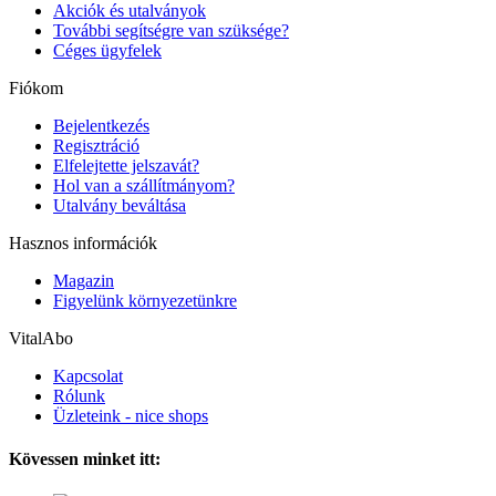
Akciók és utalványok
További segítségre van szüksége?
Céges ügyfelek
Fiókom
Bejelentkezés
Regisztráció
Elfelejtette jelszavát?
Hol van a szállítmányom?
Utalvány beváltása
Hasznos információk
Magazin
Figyelünk környezetünkre
VitalAbo
Kapcsolat
Rólunk
Üzleteink - nice shops
Kövessen minket itt: