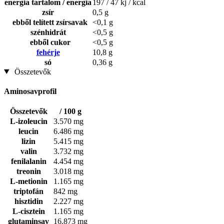
energia tartalom / energia
197 / 47 kj / kcal
zsír
0,5 g
ebből telített zsírsavak
<0,1 g
szénhidrát
<0,5 g
ebből cukor
<0,5 g
fehérje
10,8 g
só
0,36 g
Összetevők
Aminosavprofil
Összetevők
/ 100 g
L-izoleucin
3.570 mg
leucin
6.486 mg
lizin
5.415 mg
valin
3.732 mg
fenilalanin
4.454 mg
treonin
3.018 mg
L-metionin
1.165 mg
triptofán
842 mg
hisztidin
2.227 mg
L-cisztein
1.165 mg
glutaminsav
16.873 mg