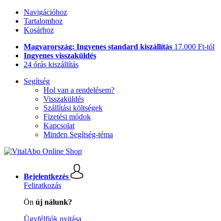
Navigációhoz
Tartalomhoz
Kosárhoz
Magyarország: Ingyenes standard kiszállítás
17.000 Ft-tól
Ingyenes visszaküldés
24 órás kiszállítás
Segítség
Hol van a rendelésem?
Visszaküldés
Szállítási költségek
Fizetési módok
Kapcsolat
Minden Segítség-téma
Bejelentkezés
Feliratkozás
Ön
új nálunk?
Ügyfélfiók nyitása