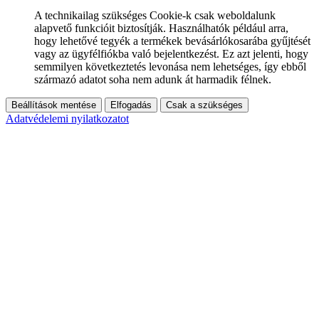
A technikailag szükséges Cookie-k csak weboldalunk
alapvető funkcióit biztosítják. Használhatók például arra,
hogy lehetővé tegyék a termékek bevásárlókosarába gyűjtését
vagy az ügyfélfiókba való bejelentkezést. Ez azt jelenti, hogy
semmilyen következtetés levonása nem lehetséges, így ebből
származó adatot soha nem adunk át harmadik félnek.
Beállítások mentése
Elfogadás
Csak a szükséges
Adatvédelemi nyilatkozatot