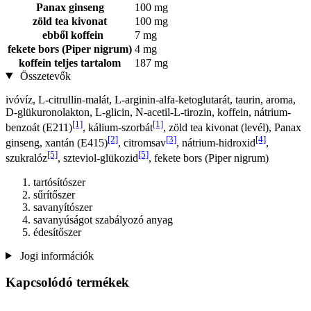
Panax ginseng
100 mg
zöld tea kivonat
100 mg
ebből koffein
7 mg
fekete bors (Piper nigrum)
4 mg
koffein teljes tartalom
187 mg
Összetevők
ivóvíz, L-citrullin-malát, L-arginin-alfa-ketoglutarát, taurin, aroma,
D-glükuronolakton, L-glicin, N-acetil-L-tirozin, koffein, nátrium-
[1]
[1]
benzoát (E211)
, kálium-szorbát
, zöld tea kivonat (levél), Panax
[2]
[3]
[4]
ginseng, xantán (E415)
, citromsav
, nátrium-hidroxid
,
[5]
[5]
szukralóz
, szteviol-glükozid
, fekete bors (Piper nigrum)
tartósítószer
sűrítőszer
savanyítószer
savanyúságot szabályozó anyag
édesítőszer
Jogi információk
Kapcsolódó termékek