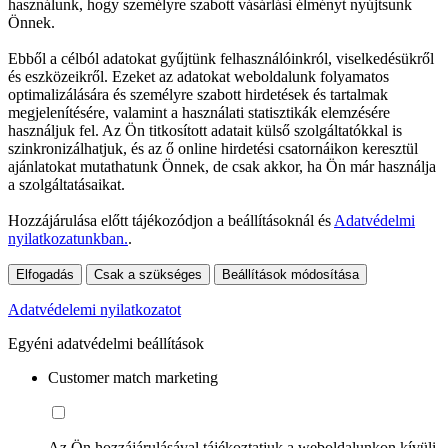
használunk, hogy személyre szabott vásárlási élményt nyújtsunk
Önnek.
Ebből a célból adatokat gyűjtünk felhasználóinkról, viselkedésükről
és eszközeikről. Ezeket az adatokat weboldalunk folyamatos
optimalizálására és személyre szabott hirdetések és tartalmak
megjelenítésére, valamint a használati statisztikák elemzésére
használjuk fel. Az Ön titkosított adatait külső szolgáltatókkal is
szinkronizálhatjuk, és az ő online hirdetési csatornáikon keresztül
ajánlatokat mutathatunk Önnek, de csak akkor, ha Ön már használja
a szolgáltatásaikat.
Hozzájárulása előtt tájékozódjon a beállításoknál és
Adatvédelmi
nyilatkozatunkban.
.
Elfogadás
Csak a szükséges
Beállítások módosítása
Adatvédelemi nyilatkozatot
Egyéni adatvédelmi beállítások
Customer match marketing
Az Ön hozzájárulásával tájékoztatjuk a weboldalunkon kívüli