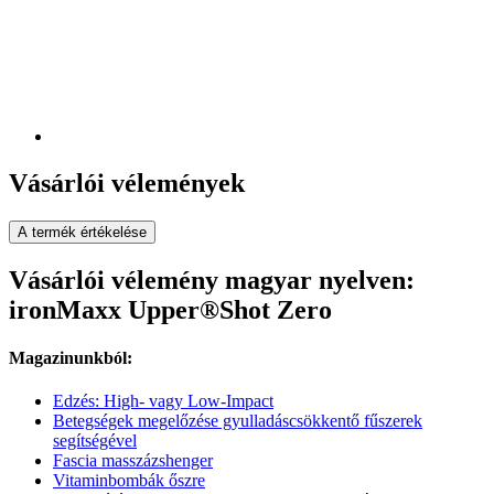
Vásárlói vélemények
A termék értékelése
Vásárlói vélemény magyar nyelven:
ironMaxx Upper®Shot Zero
Magazinunkból:
Edzés: High- vagy Low-Impact
Betegségek megelőzése gyulladáscsökkentő fűszerek
segítségével
Fascia masszázshenger
Vitaminbombák őszre