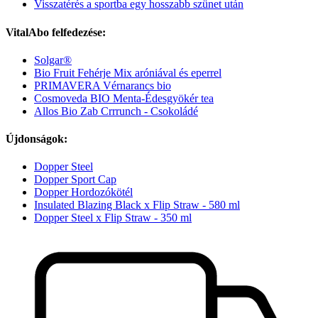
Visszatérés a sportba egy hosszabb szünet után
VitalAbo felfedezése:
Solgar®
Bio Fruit Fehérje Mix aróniával és eperrel
PRIMAVERA Vérnarancs bio
Cosmoveda BIO Menta-Édesgyökér tea
Allos Bio Zab Crrrunch - Csokoládé
Újdonságok:
Dopper Steel
Dopper Sport Cap
Dopper Hordozókötél
Insulated Blazing Black x Flip Straw - 580 ml
Dopper Steel x Flip Straw - 350 ml