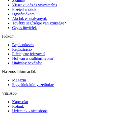
Szállítás
Visszaküldés és visszatérítés
Fizetési módok
Ügyfélfiókom
Akciók és utalványok
További segítségre van szüksége?
Céges ügyfelek
Fiókom
Bejelentkezés
Regisztráció
Elfelejtette jelszavát?
Hol van a szállítmányom?
Utalvány beváltása
Hasznos információk
Magazin
Figyelünk környezetünkre
VitalAbo
Kapcsolat
Rólunk
Üzleteink - nice shops