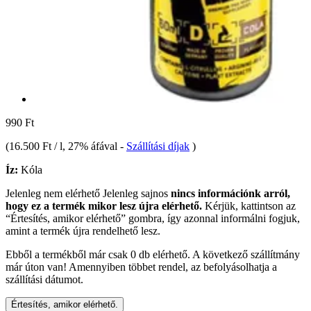
990 Ft
(
16.500 Ft / l
, 27% áfával
-
Szállítási díjak
)
Íz:
Kóla
Jelenleg nem elérhető
Jelenleg sajnos
nincs információnk arról,
hogy ez a termék mikor lesz újra elérhető.
Kérjük, kattintson az
“Értesítés, amikor elérhető” gombra, így azonnal informálni fogjuk,
amint a termék újra rendelhető lesz.
Ebből a termékből már csak 0 db elérhető. A következő szállítmány
már úton van! Amennyiben többet rendel, az befolyásolhatja a
szállítási dátumot.
Értesítés, amikor elérhető.