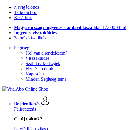
Navigációhoz
Tartalomhoz
Kosárhoz
Magyarország: Ingyenes standard kiszállítás
17.000 Ft-tól
Ingyenes visszaküldés
24 órás kiszállítás
Segítség
Hol van a rendelésem?
Visszaküldés
Szállítási költségek
Fizetési módok
Kapcsolat
Minden Segítség-téma
Bejelentkezés
Feliratkozás
Ön
új nálunk?
Ügyfélfiók nyitása