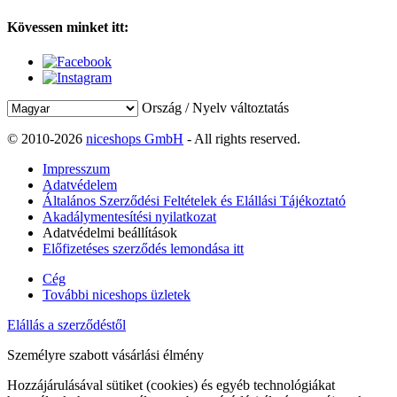
Kövessen minket itt:
Ország / Nyelv változtatás
© 2010-2026
niceshops GmbH
- All rights reserved.
Impresszum
Adatvédelem
Általános Szerződési Feltételek és Elállási Tájékoztató
Akadálymentesítési nyilatkozat
Adatvédelmi beállítások
Előfizetéses szerződés lemondása itt
Cég
További niceshops üzletek
Elállás a szerződéstől
Személyre szabott vásárlási élmény
Hozzájárulásával sütiket (cookies) és egyéb technológiákat