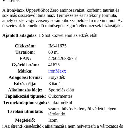
Leírás
A IronMaxx Upper®Shot Zero aminosavakat, koffeint, taurint és
sok más összetevőt tartalmaz. Természetes és hatékony formula,
amely edzés vagy verseny során kihozza belőled a maximumot. Az
összetevők kiemelkedő minőségét szigorú ellenőrzések biztosítják..
Ajánlott adagolás
: 1 Shot közvetlenül az edzés előtt.
Cikkszám:
IM-41675
Tartalom:
60 ml
EAN:
4260426836751
Gyártói szám:
41675
Márka:
ironMaxx
Adagolási forma:
Folyadék
Edzés célja:
Kitartás
Alkalmazás ideje:
Sportolás előtt
Táplálkozási típusok:
Cukormentes
Terméktulajdonságok:
Cukor nélkül
száraz, hűvös és fénytől védett helyen
Tárolási útmutató:
tárolandó
Megfelelő:
Izom
i
Az étrend-kiegészítők alkalmazása nem helyettesíti a változatos és