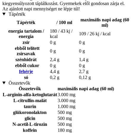
kiegyensúlyozott táplálkozást. Gyermekek elől gondosan zárja el.
Az ajánlott napi mennyiséget ne lépje túl!
Tápérték
maximális napi adag (60
Tápérték
/ 100 ml
ml)
energia tartalom /
180 / 43 kj /
109 / 26 kj / kcal
energia
kcal
zsír
0 g
0 g
ebből telített
0 g
0 g
zsírsavak
szénhidrát
2,4 g
1,4 g
ebből cukor
0 g
0 g
fehérje
4,4 g
2,7 g
só
0,2 g
0,12 g
Összetevők
Összetevők
maximális napi adag (60 ml)
L-arginin-alfa-ketoglutarát
3.000 mg
L-citrullin-malát
3.000 mg
taurin
1.000 mg
glükoronolakton
500 mg
glicin
500 mg
N-acetil-L-tirozin
500 mg
koffein
180 mg