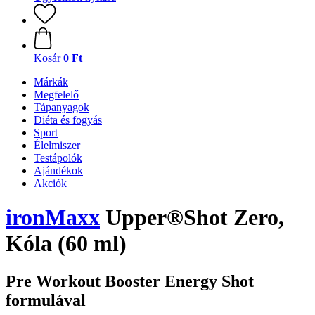
Kosár
0 Ft
Márkák
Megfelelő
Tápanyagok
Diéta és fogyás
Sport
Élelmiszer
Testápolók
Ajándékok
Akciók
ironMaxx
Upper®Shot Zero,
Kóla (60 ml)
Pre Workout Booster Energy Shot
formulával