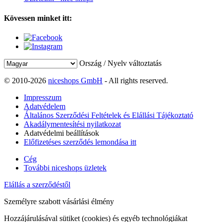
Kövessen minket itt:
Ország / Nyelv változtatás
© 2010-2026
niceshops GmbH
- All rights reserved.
Impresszum
Adatvédelem
Általános Szerződési Feltételek és Elállási Tájékoztató
Akadálymentesítési nyilatkozat
Adatvédelmi beállítások
Előfizetéses szerződés lemondása itt
Cég
További niceshops üzletek
Elállás a szerződéstől
Személyre szabott vásárlási élmény
Hozzájárulásával sütiket (cookies) és egyéb technológiákat