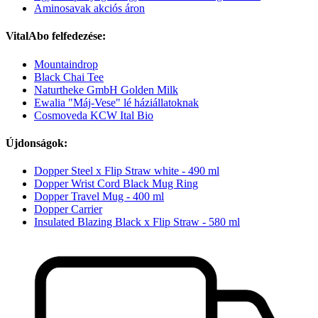
Aminosavak akciós áron
VitalAbo felfedezése:
Mountaindrop
Black Chai Tee
Naturtheke GmbH Golden Milk
Ewalia "Máj-Vese" lé háziállatoknak
Cosmoveda KCW Ital Bio
Újdonságok:
Dopper Steel x Flip Straw white - 490 ml
Dopper Wrist Cord Black Mug Ring
Dopper Travel Mug - 400 ml
Dopper Carrier
Insulated Blazing Black x Flip Straw - 580 ml