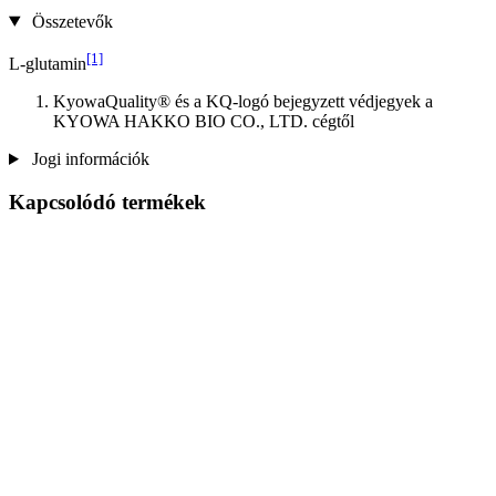
Összetevők
[1]
L-glutamin
KyowaQuality® és a KQ-logó bejegyzett védjegyek a
KYOWA HAKKO BIO CO., LTD. cégtől
Jogi információk
Kapcsolódó termékek