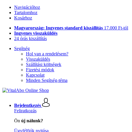
Navigációhoz
Tartalomhoz
Kosárhoz
Magyarország: Ingyenes standard kiszállítás
17.000 Ft-tól
Ingyenes visszaküldés
24 órás kiszállítás
Segítség
Hol van a rendelésem?
Visszaküldés
Szállítási költségek
Fizetési módok
Kapcsolat
Minden Segítség-téma
Bejelentkezés
Feliratkozás
Ön
új nálunk?
Ügyfélfiók nyitása