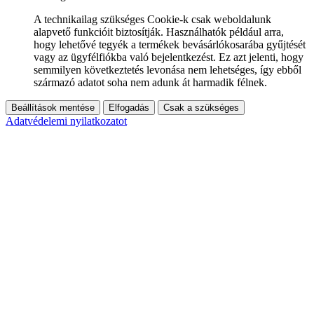
A technikailag szükséges Cookie-k csak weboldalunk
alapvető funkcióit biztosítják. Használhatók például arra,
hogy lehetővé tegyék a termékek bevásárlókosarába gyűjtését
vagy az ügyfélfiókba való bejelentkezést. Ez azt jelenti, hogy
semmilyen következtetés levonása nem lehetséges, így ebből
származó adatot soha nem adunk át harmadik félnek.
Beállítások mentése
Elfogadás
Csak a szükséges
Adatvédelemi nyilatkozatot