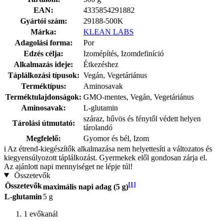
EAN:
4335854291882
Gyártói szám:
29188-500K
Márka:
KLEAN LABS
Adagolási forma:
Por
Edzés célja:
Izomépítés, Izomdefiníció
Alkalmazás ideje:
Étkezéshez
Táplálkozási típusok:
Vegán, Vegetáriánus
Terméktípus:
Aminosavak
Terméktulajdonságok:
GMO-mentes, Vegán, Vegetáriánus
Aminosavak:
L-glutamin
száraz, hűvös és fénytől védett helyen
Tárolási útmutató:
tárolandó
Megfelelő:
Gyomor és bél, Izom
i
Az étrend-kiegészítők alkalmazása nem helyettesíti a változatos és
kiegyensúlyozott táplálkozást. Gyermekek elől gondosan zárja el.
Az ajánlott napi mennyiséget ne lépje túl!
Összetevők
[1]
Összetevők
maximális napi adag (5 g)
L-glutamin
5 g
1 evőkanál