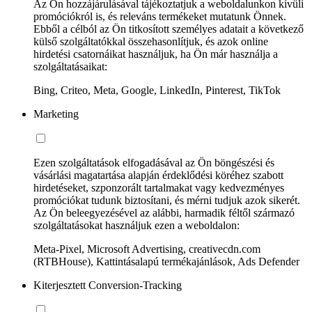
Az Ön hozzájárulásával tájékoztatjuk a weboldalunkon kívüli
promóciókról is, és releváns termékeket mutatunk Önnek.
Ebből a célból az Ön titkosított személyes adatait a következő
külső szolgáltatókkal összehasonlítjuk, és azok online
hirdetési csatornáikat használjuk, ha Ön már használja a
szolgáltatásaikat:
Bing, Criteo, Meta, Google, LinkedIn, Pinterest, TikTok
Marketing
Ezen szolgáltatások elfogadásával az Ön böngészési és
vásárlási magatartása alapján érdeklődési köréhez szabott
hirdetéseket, szponzorált tartalmakat vagy kedvezményes
promóciókat tudunk biztosítani, és mérni tudjuk azok sikerét.
Az Ön beleegyezésével az alábbi, harmadik féltől származó
szolgáltatásokat használjuk ezen a weboldalon:
Meta-Pixel, Microsoft Advertising, creativecdn.com
(RTBHouse), Kattintásalapú termékajánlások, Ads Defender
Kiterjesztett Conversion-Tracking