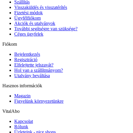
Szállítás
Visszaküldés és visszatérítés
Fizetési módok
Ügyfélfiókom
Akciók és utalványok
További segítségre van szüksége?
Céges ügyfelek
Fiókom
Bejelentkezés
Regisztráció
Elfelejtette jelszavát?
Hol van a szállítmányom?
Utalvány beváltása
Hasznos információk
Magazin
Figyelünk környezetünkre
VitalAbo
Kapcsolat
Rólunk
Üzleteink - nice shops