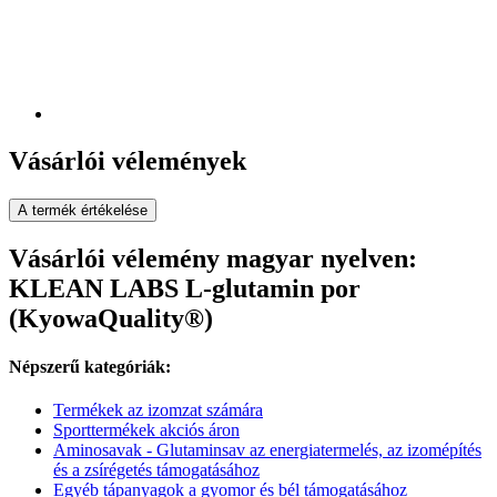
Vásárlói vélemények
A termék értékelése
Vásárlói vélemény magyar nyelven:
KLEAN LABS L-glutamin por
(KyowaQuality®)
Népszerű kategóriák:
Termékek az izomzat számára
Sporttermékek akciós áron
Aminosavak - Glutaminsav az energiatermelés, az izomépítés
és a zsírégetés támogatásához
Egyéb tápanyagok a gyomor és bél támogatásához