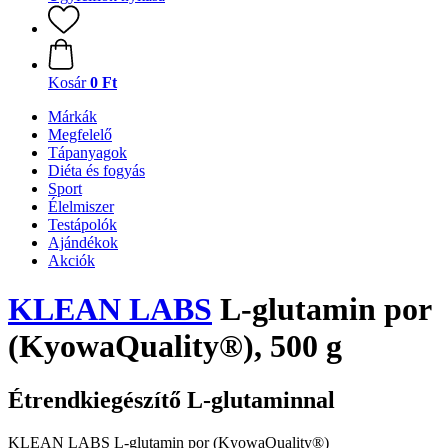
Kosár
0 Ft
Márkák
Megfelelő
Tápanyagok
Diéta és fogyás
Sport
Élelmiszer
Testápolók
Ajándékok
Akciók
KLEAN LABS
L-glutamin por
(KyowaQuality®), 500 g
Étrendkiegészítő L-glutaminnal
KLEAN LABS L-glutamin por (KyowaQuality®)