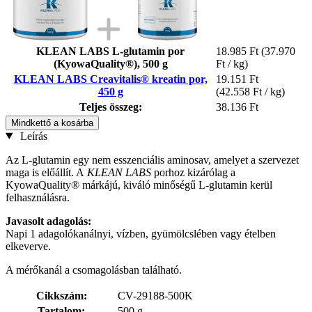
KLEAN LABS L-glutamin por
18.985 Ft
(37.970
(KyowaQuality®), 500 g
Ft / kg)
KLEAN LABS Creavitalis® kreatin por,
19.151 Ft
450 g
(42.558 Ft / kg)
Teljes összeg:
38.136 Ft
Mindkettő a kosárba
Leírás
Az L-glutamin egy nem esszenciális aminosav, amelyet a szervezet
maga is előállít. A
KLEAN LABS
porhoz kizárólag a
KyowaQuality® márkájú, kiváló minőségű L-glutamin kerül
felhasználásra.
Javasolt adagolás:
Napi 1 adagolókanálnyi, vízben, gyümölcslében vagy ételben
elkeverve.
A mérőkanál a csomagolásban található.
Cikkszám:
CV-29188-500K
Tartalom:
500 g