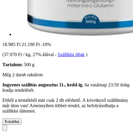
18.985 Ft
21.190 Ft
-10%
(
37.970 Ft / kg
, 27% áfával
-
Szállítási díjak
)
Tartalom:
500 g
Még 2 darab raktáron
Ingyenes szállítás augusztus 11., kedd-ig
, ha
vasárnap 23:59 óráig
leadja rendelését.
Ebből a termékből már csak 2 db elérhető. A következő szállítmány
már úton van! Amennyiben többet rendel, az befolyásolhatja a
szállítási dátumot.
Kosárba