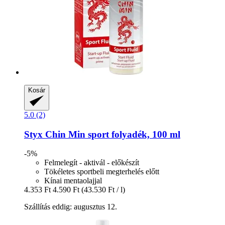
Kosár
5.0 (2)
Styx
Chin Min sport folyadék, 100 ml
-5%
Felmelegít - aktivál - előkészít
Tökéletes sportbeli megterhelés előtt
Kínai mentaolajjal
4.353 Ft
4.590 Ft
(43.530 Ft / l)
Szállítás eddig: augusztus 12.