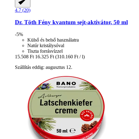
4.7 (20)
Dr. Töth
Fény kvantum sejt-​aktivátor, 50 ml
-5%
Külső és belső használatra
Natúr kristálysóval
Tiszta forrásvízzel
15.508 Ft
16.325 Ft
(310.160 Ft / l)
Szállítás eddig: augusztus 12.