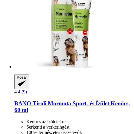
Kosár
4.4 (9)
BANO
Tiroli Mormota Sport-​ és Ízület Kenőcs,
60 ml
Kenőcs az ízületekre
Serkenti a vérkeringést
100% természetes összetevők