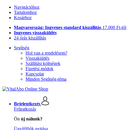
Navigációhoz
Tartalomhoz
Kosárhoz
Magyarország: Ingyenes standard kiszállítás
17.000 Ft-tól
Ingyenes visszaküldés
24 órás kiszállítás
Segítség
Hol van a rendelésem?
Visszaküldés
Szállítási költségek
Fizetési módok
Kapcsolat
Minden Segítség-téma
Bejelentkezés
Feliratkozás
Ön
új nálunk?
Ügyfélfiók nyitása