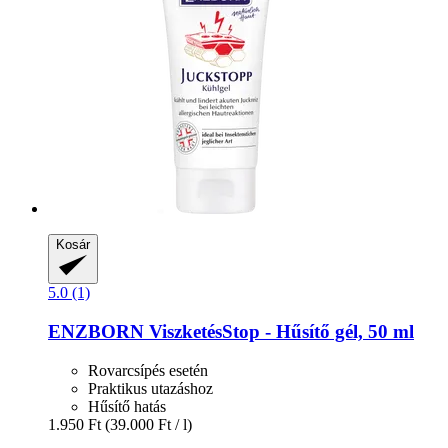
Kosár
5.0 (1)
ENZBORN
ViszketésStop -​ Hűsítő gél, 50 ml
Rovarcsípés esetén
Praktikus utazáshoz
Hűsítő hatás
1.950 Ft
(39.000 Ft / l)