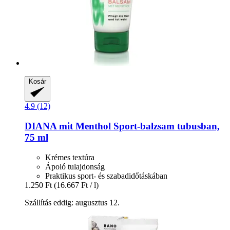
Kosár
4.9 (12)
DIANA mit Menthol
Sport-​balzsam tubusban,
75 ml
Krémes textúra
Ápoló tulajdonság
Praktikus sport- és szabadidőtáskában
1.250 Ft
(16.667 Ft / l)
Szállítás eddig: augusztus 12.