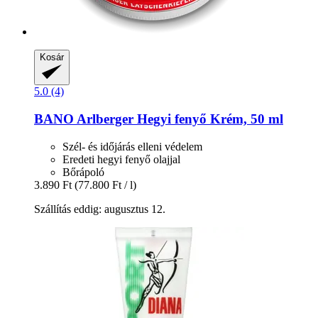
Kosár
5.0 (4)
BANO
Arlberger Hegyi fenyő Krém, 50 ml
Szél- és időjárás elleni védelem
Eredeti hegyi fenyő olajjal
Bőrápoló
3.890 Ft
(77.800 Ft / l)
Szállítás eddig: augusztus 12.