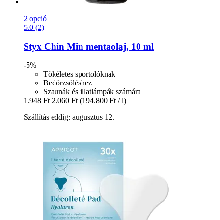
2 opció
5.0 (2)
Styx
Chin Min mentaolaj, 10 ml
-5%
Tökéletes sportolóknak
Bedörzsöléshez
Szaunák és illatlámpák számára
1.948 Ft
2.060 Ft
(194.800 Ft / l)
Szállítás eddig: augusztus 12.