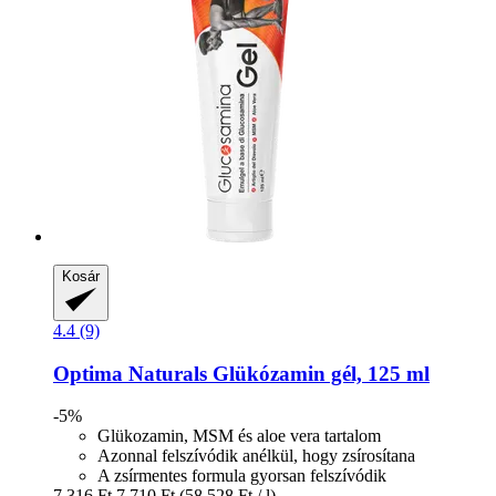
Kosár
4.4 (9)
Optima Naturals
Glükózamin gél, 125 ml
-5%
Glükozamin, MSM és aloe vera tartalom
Azonnal felszívódik anélkül, hogy zsírosítana
A zsírmentes formula gyorsan felszívódik
7.316 Ft
7.710 Ft
(58.528 Ft / l)