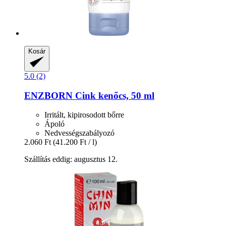
Kosár
5.0 (2)
ENZBORN
Cink kenőcs, 50 ml
Irritált, kipirosodott bőrre
Ápoló
Nedvességszabályozó
2.060 Ft
(41.200 Ft / l)
Szállítás eddig: augusztus 12.