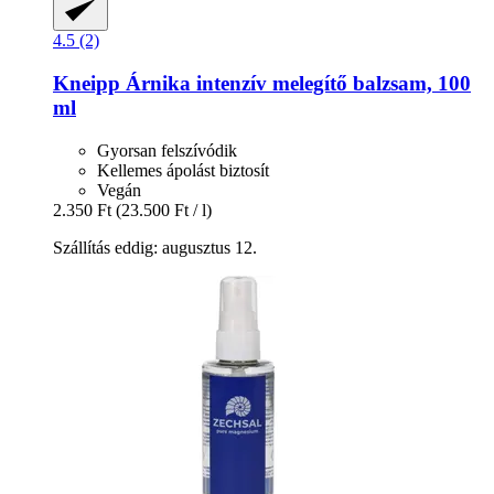
4.5 (2)
Kneipp
Árnika intenzív melegítő balzsam, 100
ml
Gyorsan felszívódik
Kellemes ápolást biztosít
Vegán
2.350 Ft
(23.500 Ft / l)
Szállítás eddig: augusztus 12.