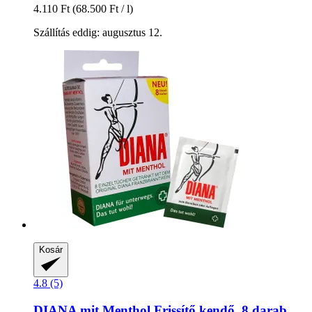
4.110 Ft
(68.500 Ft / l)
Szállítás eddig: augusztus 12.
Kosár
4.8 (5)
DIANA mit Menthol
Frissítő kendő, 8 darab