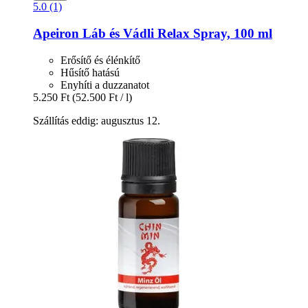
5.0 (1)
Apeiron
Láb és Vádli Relax Spray, 100 ml
Erősítő és élénkítő
Hűsítő hatású
Enyhíti a duzzanatot
5.250 Ft
(52.500 Ft / l)
Szállítás eddig: augusztus 12.