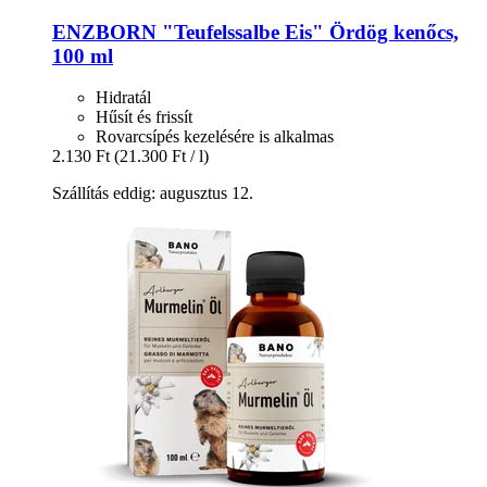
ENZBORN
"Teufelssalbe Eis" Ördög kenőcs,
100 ml
Hidratál
Hűsít és frissít
Rovarcsípés kezelésére is alkalmas
2.130 Ft
(21.300 Ft / l)
Szállítás eddig: augusztus 12.