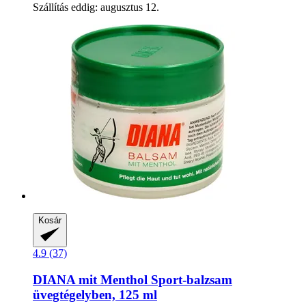
Szállítás eddig: augusztus 12.
Kosár
4.9 (37)
DIANA mit Menthol
Sport-​balzsam
üvegtégelyben, 125 ml