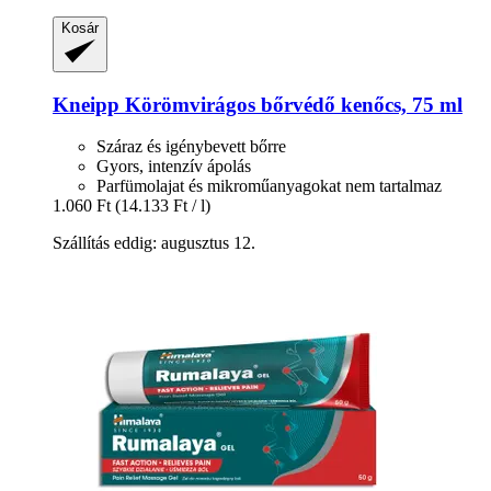
Kosár
Kneipp
Körömvirágos bőrvédő kenőcs, 75 ml
Száraz és igénybevett bőrre
Gyors, intenzív ápolás
Parfümolajat és mikroműanyagokat nem tartalmaz
1.060 Ft
(14.133 Ft / l)
Szállítás eddig: augusztus 12.