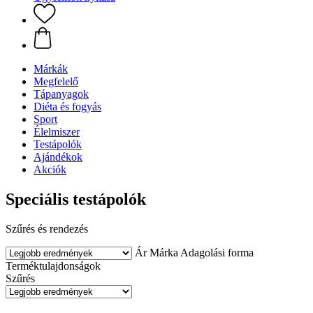
Márkák
Megfelelő
Tápanyagok
Diéta és fogyás
Sport
Élelmiszer
Testápolók
Ajándékok
Akciók
Speciális testápolók
Szűrés és rendezés
Ár
Márka
Adagolási forma
Terméktulajdonságok
Szűrés