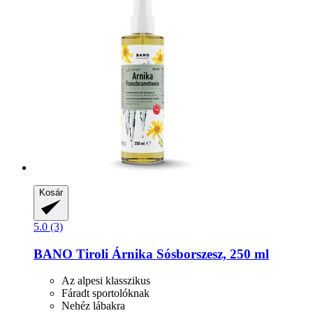
Kosár
5.0 (3)
BANO
Tiroli Árnika Sósborszesz, 250 ml
Az alpesi klasszikus
Fáradt sportolóknak
Nehéz lábakra