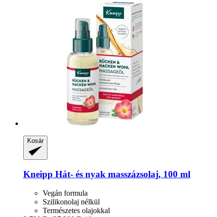
Kosár
Kneipp
Hát-​ és nyak masszázsolaj, 100 ml
Vegán formula
Szilikonolaj nélkül
Természetes olajokkal