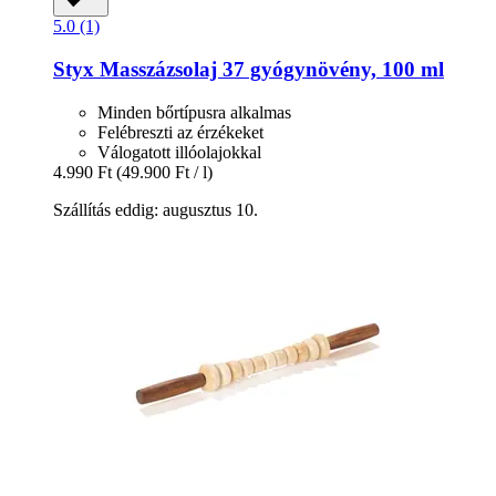
5.0 (1)
Styx
Masszázsolaj 37 gyógynövény, 100 ml
Minden bőrtípusra alkalmas
Felébreszti az érzékeket
Válogatott illóolajokkal
4.990 Ft
(49.900 Ft / l)
Szállítás eddig: augusztus 10.