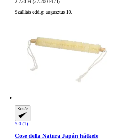
2.720 Ft
(27.200 Ft / l)
Szállítás eddig: augusztus 10.
Kosár
5.0 (1)
Cose della Natura
Japán hátkefe