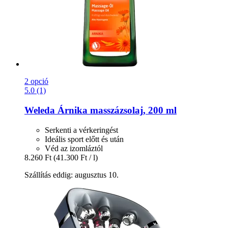
2 opció
5.0 (1)
Weleda
Árnika masszázsolaj, 200 ml
Serkenti a vérkeringést
Ideális sport előtt és után
Véd az izomláztól
8.260 Ft
(41.300 Ft / l)
Szállítás eddig: augusztus 10.