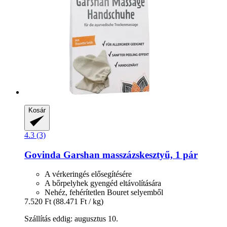
Kosár
4.3 (3)
Govinda
Garshan masszázskesztyű, 1 pár
A vérkeringés elősegítésére
A bőrpelyhek gyengéd eltávolítására
Nehéz, fehérítetlen Bouret selyemből
7.520 Ft
(88.471 Ft / kg)
Szállítás eddig: augusztus 10.