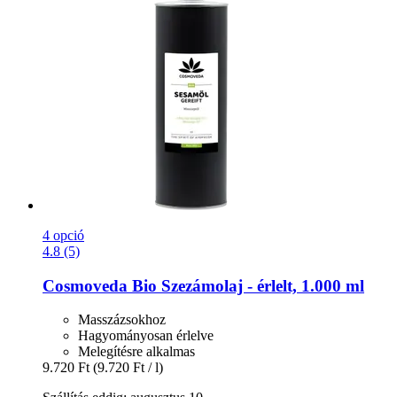
4 opció
4.8 (5)
Cosmoveda
Bio Szezámolaj -​ érlelt, 1.000 ml
Masszázsokhoz
Hagyományosan érlelve
Melegítésre alkalmas
9.720 Ft
(9.720 Ft / l)