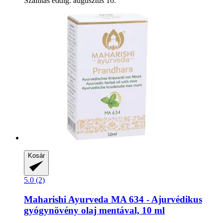
Szállítás eddig: augusztus 10.
Kosár
5.0 (2)
Maharishi Ayurveda
MA 634 -​ Ajurvédikus
gyógynövény olaj mentával, 10 ml