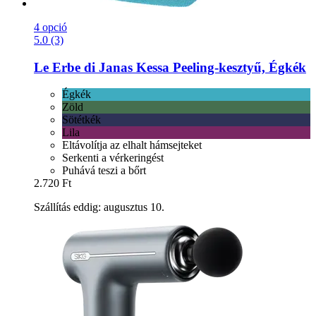
4 opció
5.0 (3)
Le Erbe di Janas
Kessa Peeling-​kesztyű, Égkék
Égkék
Zöld
Sötétkék
Lila
Eltávolítja az elhalt hámsejteket
Serkenti a vérkeringést
Puhává teszi a bőrt
2.720 Ft
Szállítás eddig: augusztus 10.