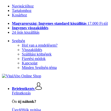
Navigációhoz
Tartalomhoz
Kosárhoz
Magyarország: Ingyenes standard kiszállítás
17.000 Ft-tól
Ingyenes visszaküldés
24 órás kiszállítás
Segítség
Hol van a rendelésem?
Visszaküldés
Szállítási költségek
Fizetési módok
Kapcsolat
Minden Segítség-téma
Bejelentkezés
Feliratkozás
Ön
új nálunk?
Ügyfélfiók nyitása