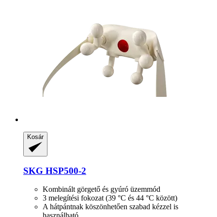
Kosár
SKG
HSP500-​2
Kombinált görgető és gyúró üzemmód
3 melegítési fokozat (39 °C és 44 °C között)
A hátpántnak köszönhetően szabad kézzel is
használható