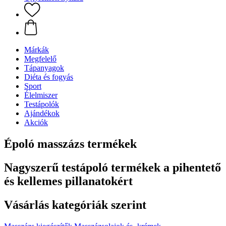
Márkák
Megfelelő
Tápanyagok
Diéta és fogyás
Sport
Élelmiszer
Testápolók
Ajándékok
Akciók
Époló masszázs termékek
Nagyszerű testápoló termékek a pihentető
és kellemes pillanatokért
Vásárlás kategóriák szerint