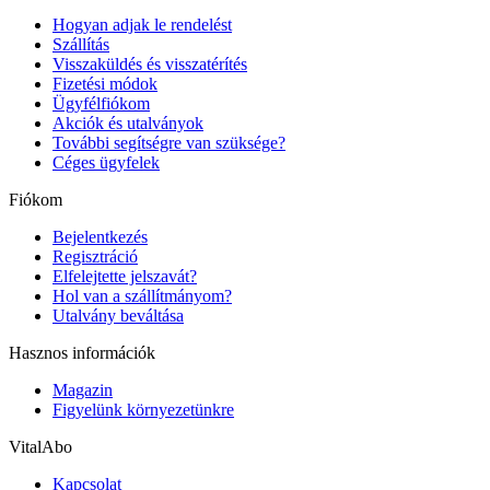
Hogyan adjak le rendelést
Szállítás
Visszaküldés és visszatérítés
Fizetési módok
Ügyfélfiókom
Akciók és utalványok
További segítségre van szüksége?
Céges ügyfelek
Fiókom
Bejelentkezés
Regisztráció
Elfelejtette jelszavát?
Hol van a szállítmányom?
Utalvány beváltása
Hasznos információk
Magazin
Figyelünk környezetünkre
VitalAbo
Kapcsolat