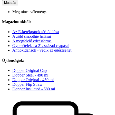
Mutatás
Még nincs vélemény.
Magazinunkból:
Az E-kerékpárok térhódítása
A zöld smoothie hatásai
A megfelelő edzésforma
Gyorsételek - a 21. század csapásai
Antioxidánsok - védik az egészséget
Újdonságok:
Dopper Original Cap
Dopper Steel - 490 ml
Dopper Original - 450 ml
Dopper Flip Straw
Dopper Insulated - 580 ml