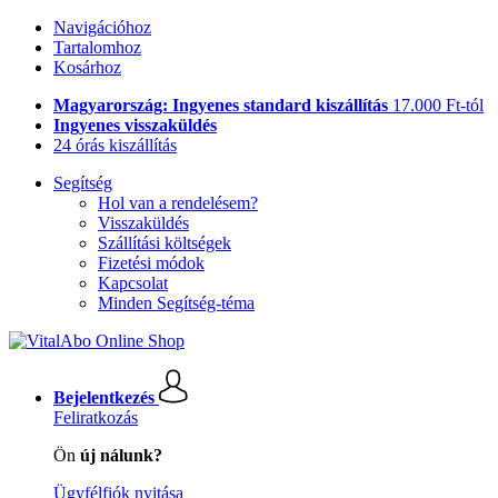
Navigációhoz
Tartalomhoz
Kosárhoz
Magyarország: Ingyenes standard kiszállítás
17.000 Ft-tól
Ingyenes visszaküldés
24 órás kiszállítás
Segítség
Hol van a rendelésem?
Visszaküldés
Szállítási költségek
Fizetési módok
Kapcsolat
Minden Segítség-téma
Bejelentkezés
Feliratkozás
Ön
új nálunk?
Ügyfélfiók nyitása