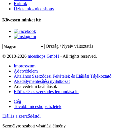
Rólunk
Üzleteink - nice shops
Kövessen minket itt:
Ország / Nyelv változtatás
© 2010-2026
niceshops GmbH
- All rights reserved.
Impresszum
Adatvédelem
Általános Szerződési Feltételek és Elállási Tájékoztató
Akadálymentesítési nyilatkozat
Adatvédelmi beállítások
Előfizetéses szerződés lemondása itt
Cég
További niceshops üzletek
Elállás a szerződéstől
Személyre szabott vásárlási élmény