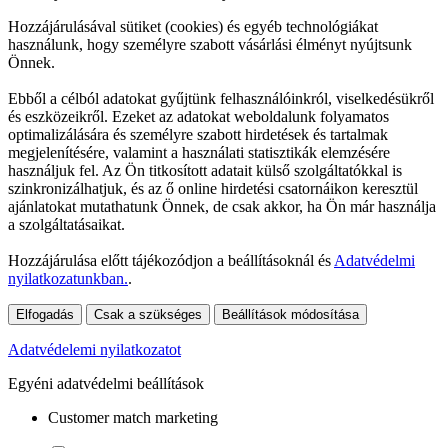
Hozzájárulásával sütiket (cookies) és egyéb technológiákat
használunk, hogy személyre szabott vásárlási élményt nyújtsunk
Önnek.
Ebből a célból adatokat gyűjtünk felhasználóinkról, viselkedésükről
és eszközeikről. Ezeket az adatokat weboldalunk folyamatos
optimalizálására és személyre szabott hirdetések és tartalmak
megjelenítésére, valamint a használati statisztikák elemzésére
használjuk fel. Az Ön titkosított adatait külső szolgáltatókkal is
szinkronizálhatjuk, és az ő online hirdetési csatornáikon keresztül
ajánlatokat mutathatunk Önnek, de csak akkor, ha Ön már használja
a szolgáltatásaikat.
Hozzájárulása előtt tájékozódjon a beállításoknál és
Adatvédelmi
nyilatkozatunkban.
.
Elfogadás
Csak a szükséges
Beállítások módosítása
Adatvédelemi nyilatkozatot
Egyéni adatvédelmi beállítások
Customer match marketing