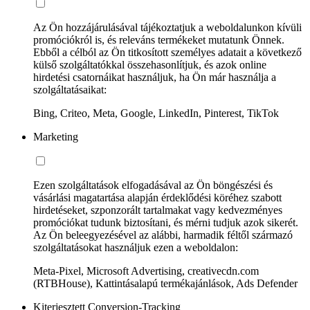
Az Ön hozzájárulásával tájékoztatjuk a weboldalunkon kívüli
promóciókról is, és releváns termékeket mutatunk Önnek.
Ebből a célból az Ön titkosított személyes adatait a következő
külső szolgáltatókkal összehasonlítjuk, és azok online
hirdetési csatornáikat használjuk, ha Ön már használja a
szolgáltatásaikat:
Bing, Criteo, Meta, Google, LinkedIn, Pinterest, TikTok
Marketing
Ezen szolgáltatások elfogadásával az Ön böngészési és
vásárlási magatartása alapján érdeklődési köréhez szabott
hirdetéseket, szponzorált tartalmakat vagy kedvezményes
promóciókat tudunk biztosítani, és mérni tudjuk azok sikerét.
Az Ön beleegyezésével az alábbi, harmadik féltől származó
szolgáltatásokat használjuk ezen a weboldalon:
Meta-Pixel, Microsoft Advertising, creativecdn.com
(RTBHouse), Kattintásalapú termékajánlások, Ads Defender
Kiterjesztett Conversion-Tracking