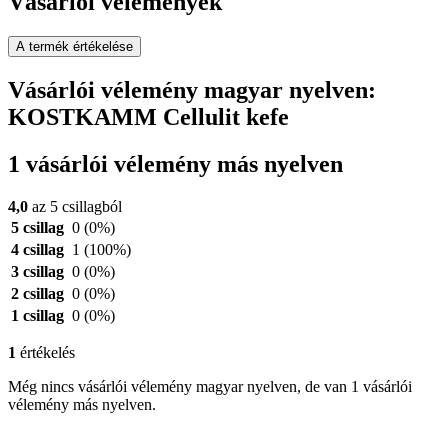
Vásárlói vélemények
A termék értékelése
Vásárlói vélemény magyar nyelven:
KOSTKAMM Cellulit kefe
1 vásárlói vélemény más nyelven
4,0
az 5 csillagból
5 csillag
0
(0%)
4 csillag
1
(100%)
3 csillag
0
(0%)
2 csillag
0
(0%)
1 csillag
0
(0%)
1
értékelés
Még nincs vásárlói vélemény magyar nyelven, de van 1 vásárlói
vélemény más nyelven.