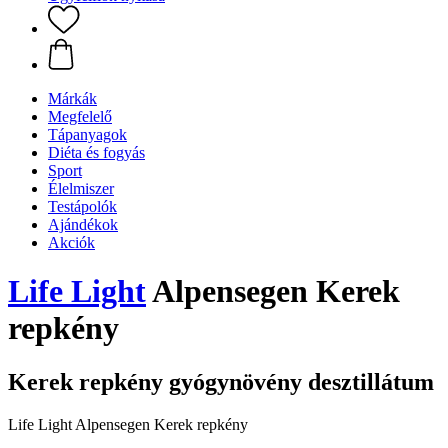
Márkák
Megfelelő
Tápanyagok
Diéta és fogyás
Sport
Élelmiszer
Testápolók
Ajándékok
Akciók
Life Light
Alpensegen Kerek
repkény
Kerek repkény gyógynövény desztillátum
Life Light Alpensegen Kerek repkény