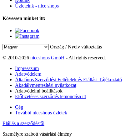
Rólunk
Üzleteink - nice shops
Kövessen minket itt:
Ország / Nyelv változtatás
© 2010-2026
niceshops GmbH
- All rights reserved.
Impresszum
Adatvédelem
Általános Szerződési Feltételek és Elállási Tájékoztató
Akadálymentesítési nyilatkozat
Adatvédelmi beállítások
Előfizetéses szerződés lemondása itt
Cég
További niceshops üzletek
Elállás a szerződéstől
Személyre szabott vásárlási élmény