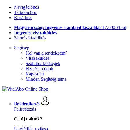
Navigációhoz
Tartalomhoz
Kosárhoz
Magyarország: Ingyenes standard kiszállítás
17.000 Ft-tól
Ingyenes visszaküldés
24 órás kiszállítás
Segítség
Hol van a rendelésem?
Visszaküldés
Szállítási költségek
Fizetési módok
Kapcsolat
Minden Segítség-téma
Bejelentkezés
Feliratkozás
Ön
új nálunk?
Ügyfélfiók nyitása