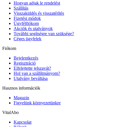
Hogyan adjak le rendelést
Szállítás
Visszaküldés és visszatérítés
Fizetési módok
Ügyfélfiókom
Akciók és utalványok
További segítségre van szüksége?
Céges ügyfelek
Fiókom
Bejelentkezés
Regisztráció
Elfelejtette jelszavát?
Hol van a szállítmányom?
Utalvány beváltása
Hasznos információk
Magazin
Figyelünk környezetünkre
VitalAbo
Kapcsolat