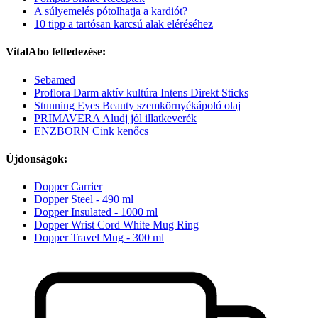
A súlyemelés pótolhatja a kardiót?
10 tipp a tartósan karcsú alak eléréséhez
VitalAbo felfedezése:
Sebamed
Proflora Darm aktív kultúra Intens Direkt Sticks
Stunning Eyes Beauty szemkörnyékápoló olaj
PRIMAVERA Aludj jól illatkeverék
ENZBORN Cink kenőcs
Újdonságok:
Dopper Carrier
Dopper Steel - 490 ml
Dopper Insulated - 1000 ml
Dopper Wrist Cord White Mug Ring
Dopper Travel Mug - 300 ml