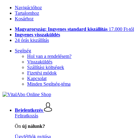
Navigációhoz
Tartalomhoz
Kosárhoz
Magyarország: Ingyenes standard kiszállítás
17.000 Ft-tól
Ingyenes visszaküldés
24 órás kiszállítás
Segítség
Hol van a rendelésem?
Visszaküldés
Szállítási költségek
Fizetési módok
Kapcsolat
Minden Segítség-téma
Bejelentkezés
Feliratkozás
Ön
új nálunk?
Ügyfélfiók nyitása