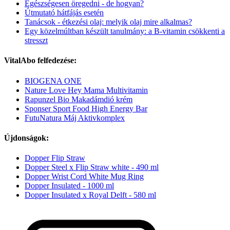
Egészségesen öregedni - de hogyan?
Útmutató hátfájás esetén
Tanácsok - étkezési olaj: melyik olaj mire alkalmas?
Egy közelmúltban készült tanulmány: a B-vitamin csökkenti a
stresszt
VitalAbo felfedezése:
BIOGENA ONE
Nature Love Hey Mama Multivitamin
Rapunzel Bio Makadámdió krém
Sponser Sport Food High Energy Bar
FutuNatura Máj Aktivkomplex
Újdonságok:
Dopper Flip Straw
Dopper Steel x Flip Straw white - 490 ml
Dopper Wrist Cord White Mug Ring
Dopper Insulated - 1000 ml
Dopper Insulated x Royal Delft - 580 ml