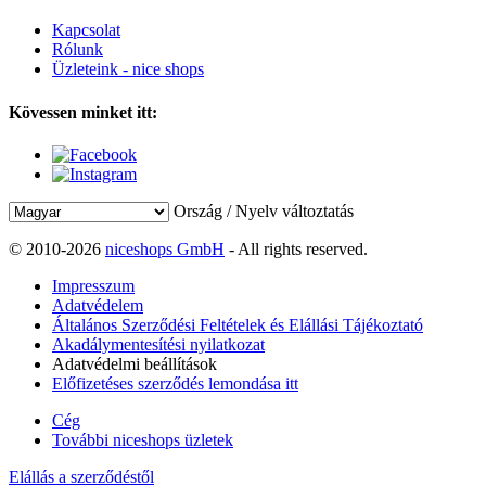
Kapcsolat
Rólunk
Üzleteink - nice shops
Kövessen minket itt:
Ország / Nyelv változtatás
© 2010-2026
niceshops GmbH
- All rights reserved.
Impresszum
Adatvédelem
Általános Szerződési Feltételek és Elállási Tájékoztató
Akadálymentesítési nyilatkozat
Adatvédelmi beállítások
Előfizetéses szerződés lemondása itt
Cég
További niceshops üzletek
Elállás a szerződéstől