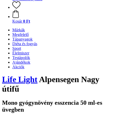
Kosár
0 Ft
Márkák
Megfelelő
Tápanyagok
Diéta és fogyás
Sport
Élelmiszer
Testápolók
Ajándékok
Akciók
Life Light
Alpensegen Nagy
útifű
Mono gyógynövény esszencia 50 ml-es
üvegben