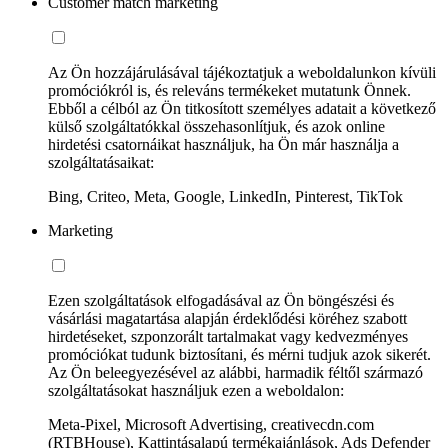
Customer match marketing
Az Ön hozzájárulásával tájékoztatjuk a weboldalunkon kívüli
promóciókról is, és releváns termékeket mutatunk Önnek.
Ebből a célból az Ön titkosított személyes adatait a következő
külső szolgáltatókkal összehasonlítjuk, és azok online
hirdetési csatornáikat használjuk, ha Ön már használja a
szolgáltatásaikat:
Bing, Criteo, Meta, Google, LinkedIn, Pinterest, TikTok
Marketing
Ezen szolgáltatások elfogadásával az Ön böngészési és
vásárlási magatartása alapján érdeklődési köréhez szabott
hirdetéseket, szponzorált tartalmakat vagy kedvezményes
promóciókat tudunk biztosítani, és mérni tudjuk azok sikerét.
Az Ön beleegyezésével az alábbi, harmadik féltől származó
szolgáltatásokat használjuk ezen a weboldalon:
Meta-Pixel, Microsoft Advertising, creativecdn.com
(RTBHouse), Kattintásalapú termékajánlások, Ads Defender