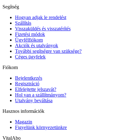
Segítség
Hogyan adjak le rendelést
Szállítás
Visszaküldés és visszatérítés
Fizetési módok
Ügyfélfiókom
Akciók és utalványok
További segítségre van szüksége?
Céges ügyfelek
Fiókom
Bejelentkezés
Regisztráció
Elfelejtette jelszavát?
Hol van a szállítmányom?
Utalvány beváltása
Hasznos információk
Magazin
Figyelünk környezetünkre
VitalAbo