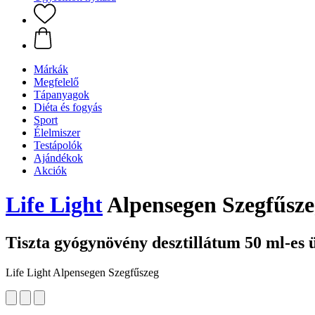
Márkák
Megfelelő
Tápanyagok
Diéta és fogyás
Sport
Élelmiszer
Testápolók
Ajándékok
Akciók
Life Light
Alpensegen Szegfűsze
Tiszta gyógynövény desztillátum 50 ml-es
Life Light Alpensegen Szegfűszeg