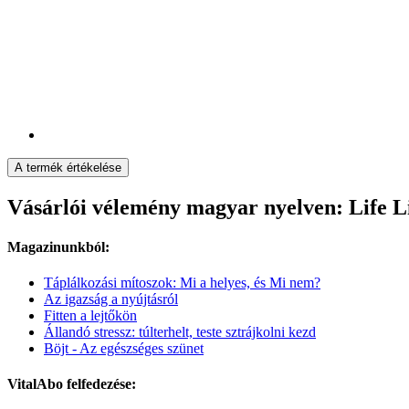
A termék értékelése
Vásárlói vélemény magyar nyelven: Life L
Magazinunkból:
Táplálkozási mítoszok: Mi a helyes, és Mi nem?
Az igazság a nyújtásról
Fitten a lejtőkön
Állandó stressz: túlterhelt, teste sztrájkolni kezd
Böjt - Az egészséges szünet
VitalAbo felfedezése: