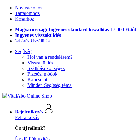
Navigációhoz
Tartalomhoz
Kosárhoz
Magyarország: Ingyenes standard kiszállítás
17.000 Ft-tól
Ingyenes visszaküldés
24 órás kiszállítás
Segítség
Hol van a rendelésem?
Visszaküldés
Szállítási költségek
Fizetési módok
Kapcsolat
Minden Segítség-téma
Bejelentkezés
Feliratkozás
Ön
új nálunk?
Ügyfélfiók nyitása