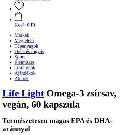
Kosár
0 Ft
Márkák
Megfelelő
Tápanyagok
Diéta és fogyás
Sport
Élelmiszer
Testápolók
Ajándékok
Akciók
Life Light
Omega-3 zsírsav,
vegán, 60 kapszula
Természetesen magas EPA és DHA-
aránnyal