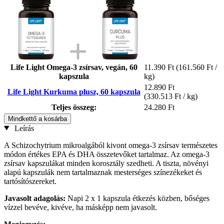
Life Light Omega-3 zsírsav, vegán, 60
11.390 Ft
(161.560 Ft /
kapszula
kg)
12.890 Ft
Life Light Kurkuma plusz, 60 kapszula
(330.513 Ft / kg)
Teljes összeg:
24.280 Ft
Mindkettő a kosárba
Leírás
A Schizochytrium mikroalgából kivont omega-3 zsírsav természetes
módon értékes EPA és DHA összetevőket tartalmaz. Az omega-3
zsírsav kapszulákat minden korosztály szedheti. A tiszta, növényi
alapú kapszulák nem tartalmaznak mesterséges színezékeket és
tartósítószereket.
Javasolt adagolás:
Napi 2 x 1 kapszula étkezés közben, bőséges
vízzel bevéve, kivéve, ha másképp nem javasolt.