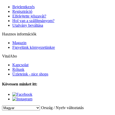
Bejelentkezés
Regisztráció
Elfelejtette jelszavát?
Hol van a szállítmányom?
Utalvány beváltása
Hasznos információk
Magazin
Figyelünk környezetünkre
VitalAbo
Kapcsolat
Rólunk
Üzleteink - nice shops
Kövessen minket itt:
Ország / Nyelv változtatás