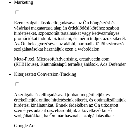
Marketing
Ezen szolgáltatások elfogadásával az Ön böngészési és
vásárlási magatartása alapján érdeklődési köréhez szabott
hirdetéseket, szponzorált tartalmakat vagy kedvezményes
promóciókat tudunk biztosítani, és mérni tudjuk azok sikerét.
Az Ön beleegyezésével az alábbi, harmadik féltől származó
szolgáltatásokat használjuk ezen a weboldalon:
Meta-Pixel, Microsoft Advertising, creativecdn.com
(RTBHouse), Kattintásalapú termékajánlások, Ads Defender
Kiterjesztett Conversion-Tracking
A szolgáltatás elfogadásával jobban megérthetjük és
értékelhetjük online hirdetéseink sikerét, és optimalizálhatjuk
hirdetési kínálatunkat. Ennek érdekében az Ön titkosított
személyes adatait összehasonlítjuk a következő külső
szolgáltatókkal, ha Ön már használja szolgáltatásaikat:
Google Ads