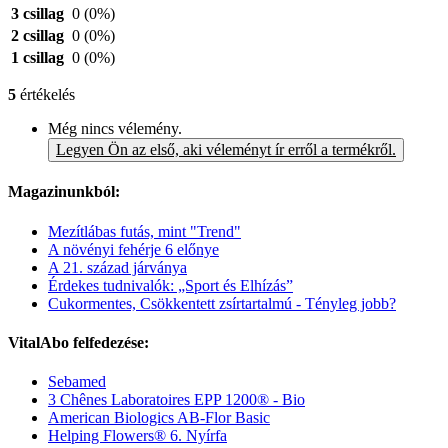
3 csillag
0
(0%)
2 csillag
0
(0%)
1 csillag
0
(0%)
5
értékelés
Még nincs vélemény.
Legyen Ön az első, aki véleményt ír erről a termékről.
Magazinunkból:
Mezítlábas futás, mint "Trend"
A növényi fehérje 6 előnye
A 21. század járványa
Érdekes tudnivalók: „Sport és Elhízás”
Cukormentes, Csökkentett zsírtartalmú - Tényleg jobb?
VitalAbo felfedezése:
Sebamed
3 Chênes Laboratoires EPP 1200® - Bio
American Biologics AB-Flor Basic
Helping Flowers® 6. Nyírfa