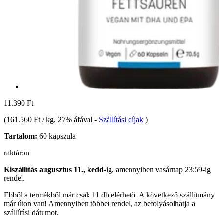
11.390 Ft
(
161.560 Ft / kg
, 27% áfával
-
Szállítási díjak
)
Tartalom:
60 kapszula
raktáron
Kiszállítás augusztus 11., kedd
-ig, amennyiben
vasárnap 23:59-ig
rendel.
Ebből a termékből már csak 11 db elérhető. A következő szállítmány
már úton van! Amennyiben többet rendel, az befolyásolhatja a
szállítási dátumot.