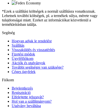
*Ezek a szállítási költségek a normál szállításra vonatkoznak.
Lehetnek további költségek, pl. a termékek súlya, mérete vagy
tulajdonságai miatt. Ezeket az információkat közvetlenül a
termékleírásban találja.
Segítség
Hogyan adjak le rendelést
Szállítás
Visszaküldés és visszatérítés
Fizetési módok
Ügyfélfiókom
Akciók és utalványok
További segítségre van szüksége?
Céges ügyfelek
Fiókom
Bejelentkezés
Regisztráció
Elfelejtette jelszavát?
Hol van a szállítmányom?
Utalvány beváltása