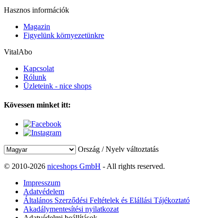
Hasznos információk
Magazin
Figyelünk környezetünkre
VitalAbo
Kapcsolat
Rólunk
Üzleteink - nice shops
Kövessen minket itt:
Ország / Nyelv változtatás
© 2010-2026
niceshops GmbH
- All rights reserved.
Impresszum
Adatvédelem
Általános Szerződési Feltételek és Elállási Tájékoztató
Akadálymentesítési nyilatkozat
Adatvédelmi beállítások