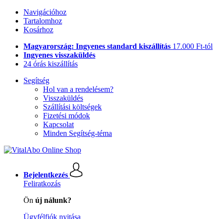
Navigációhoz
Tartalomhoz
Kosárhoz
Magyarország: Ingyenes standard kiszállítás
17.000 Ft-tól
Ingyenes visszaküldés
24 órás kiszállítás
Segítség
Hol van a rendelésem?
Visszaküldés
Szállítási költségek
Fizetési módok
Kapcsolat
Minden Segítség-téma
Bejelentkezés
Feliratkozás
Ön
új nálunk?
Ügyfélfiók nyitása