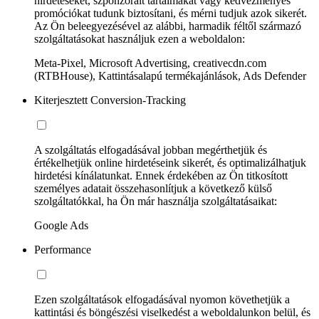
hirdetéseket, szponzorált tartalmakat vagy kedvezményes
promóciókat tudunk biztosítani, és mérni tudjuk azok sikerét.
Az Ön beleegyezésével az alábbi, harmadik féltől származó
szolgáltatásokat használjuk ezen a weboldalon:
Meta-Pixel, Microsoft Advertising, creativecdn.com
(RTBHouse), Kattintásalapú termékajánlások, Ads Defender
Kiterjesztett Conversion-Tracking
A szolgáltatás elfogadásával jobban megérthetjük és
értékelhetjük online hirdetéseink sikerét, és optimalizálhatjuk
hirdetési kínálatunkat. Ennek érdekében az Ön titkosított
személyes adatait összehasonlítjuk a következő külső
szolgáltatókkal, ha Ön már használja szolgáltatásaikat:
Google Ads
Performance
Ezen szolgáltatások elfogadásával nyomon követhetjük a
kattintási és böngészési viselkedést a weboldalunkon belül, és