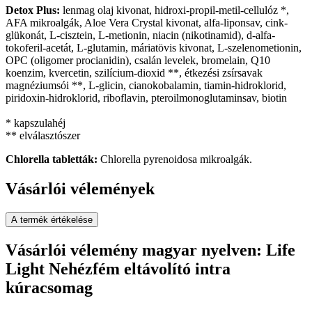
Detox Plus:
lenmag olaj kivonat, hidroxi-propil-metil-cellulóz *,
AFA mikroalgák, Aloe Vera Crystal kivonat, alfa-liponsav, cink-
glükonát, L-cisztein, L-metionin, niacin (nikotinamid), d-alfa-
tokoferil-acetát, L-glutamin, máriatövis kivonat, L-szelenometionin,
OPC (oligomer procianidin), csalán levelek, bromelain, Q10
koenzim, kvercetin, szilícium-dioxid **, étkezési zsírsavak
magnéziumsói **, L-glicin, cianokobalamin, tiamin-hidroklorid,
piridoxin-hidroklorid, riboflavin, pteroilmonoglutaminsav, biotin
* kapszulahéj
** elválasztószer
Chlorella tabletták:
Chlorella pyrenoidosa mikroalgák.
Vásárlói vélemények
A termék értékelése
Vásárlói vélemény magyar nyelven: Life
Light Nehézfém eltávolító intra
kúracsomag