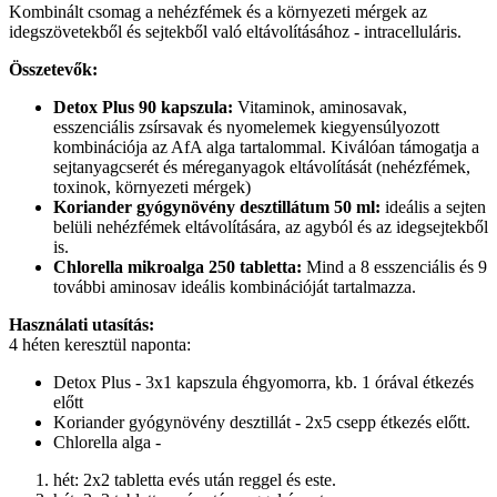
Kombinált csomag a nehézfémek és a környezeti mérgek az
idegszövetekből és sejtekből való eltávolításához - intracelluláris.
Összetevők:
Detox Plus 90 kapszula:
Vitaminok, aminosavak,
esszenciális zsírsavak és nyomelemek kiegyensúlyozott
kombinációja az AfA alga tartalommal. Kiválóan támogatja a
sejtanyagcserét és méreganyagok eltávolítását (nehézfémek,
toxinok, környezeti mérgek)
Koriander gyógynövény desztillátum 50 ml:
ideális a sejten
belüli nehézfémek eltávolítására, az agyból és az idegsejtekből
is.
Chlorella mikroalga 250 tabletta:
Mind a 8 esszenciális és 9
további aminosav ideális kombinációját tartalmazza.
Használati utasítás:
4 héten keresztül naponta:
Detox Plus - 3x1 kapszula éhgyomorra, kb. 1 órával étkezés
előtt
Koriander gyógynövény desztillát - 2x5 csepp étkezés előtt.
Chlorella alga -
hét: 2x2 tabletta evés után reggel és este.