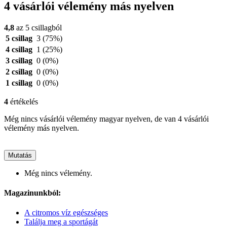
4 vásárlói vélemény más nyelven
4,8
az 5 csillagból
5 csillag
3
(75%)
4 csillag
1
(25%)
3 csillag
0
(0%)
2 csillag
0
(0%)
1 csillag
0
(0%)
4
értékelés
Még nincs vásárlói vélemény magyar nyelven, de van 4 vásárlói
vélemény más nyelven.
Mutatás
Még nincs vélemény.
Magazinunkból:
A citromos víz egészséges
Találja meg a sportágát