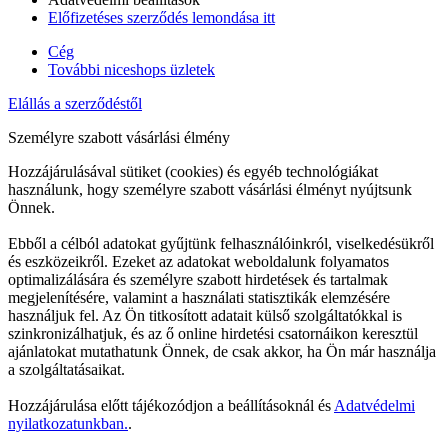
Előfizetéses szerződés lemondása itt
Cég
További niceshops üzletek
Elállás a szerződéstől
Személyre szabott vásárlási élmény
Hozzájárulásával sütiket (cookies) és egyéb technológiákat
használunk, hogy személyre szabott vásárlási élményt nyújtsunk
Önnek.
Ebből a célból adatokat gyűjtünk felhasználóinkról, viselkedésükről
és eszközeikről. Ezeket az adatokat weboldalunk folyamatos
optimalizálására és személyre szabott hirdetések és tartalmak
megjelenítésére, valamint a használati statisztikák elemzésére
használjuk fel. Az Ön titkosított adatait külső szolgáltatókkal is
szinkronizálhatjuk, és az ő online hirdetési csatornáikon keresztül
ajánlatokat mutathatunk Önnek, de csak akkor, ha Ön már használja
a szolgáltatásaikat.
Hozzájárulása előtt tájékozódjon a beállításoknál és
Adatvédelmi
nyilatkozatunkban.
.