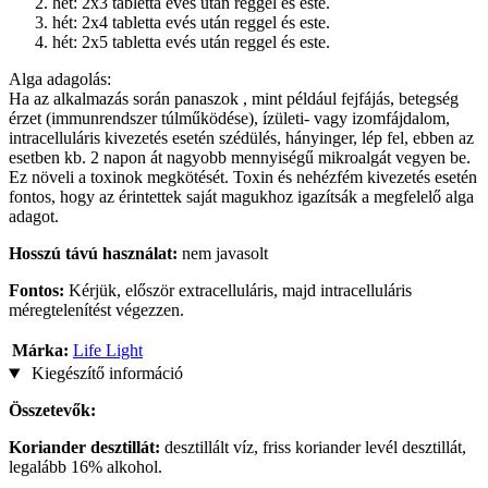
hét: 2x3 tabletta evés után reggel és este.
hét: 2x4 tabletta evés után reggel és este.
hét: 2x5 tabletta evés után reggel és este.
Alga adagolás:
Ha az alkalmazás során panaszok , mint például fejfájás, betegség
érzet (immunrendszer túlműködése), ízületi- vagy izomfájdalom,
intracelluláris kivezetés esetén szédülés, hányinger, lép fel, ebben az
esetben kb. 2 napon át nagyobb mennyiségű mikroalgát vegyen be.
Ez növeli a toxinok megkötését. Toxin és nehézfém kivezetés esetén
fontos, hogy az érintettek saját magukhoz igazítsák a megfelelő alga
adagot.
Hosszú távú használat:
nem javasolt
Fontos:
Kérjük, először extracelluláris, majd intracelluláris
méregtelenítést végezzen.
Márka:
Life Light
Kiegészítő információ
Összetevők:
Koriander desztillát:
desztillált víz, friss koriander levél desztillát,
legalább 16% alkohol.