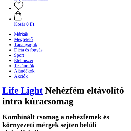
Kosár
0 Ft
Márkák
Megfelelő
Tápanyagok
Diéta és fogyás
Sport
Élelmiszer
Testápolók
Ajándékok
Akciók
Life Light
Nehézfém eltávolító
intra kúracsomag
Kombinált csomag a nehézfémek és
környezeti mérgek sejten belüli