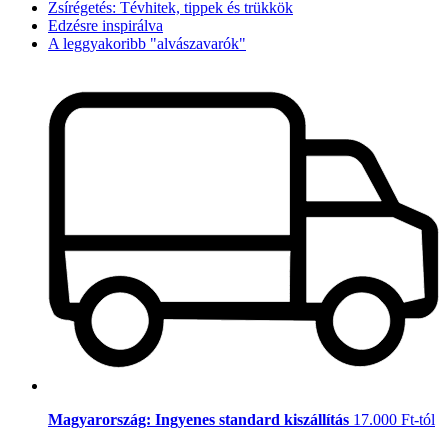
Zsírégetés: Tévhitek, tippek és trükkök
Edzésre inspirálva
A leggyakoribb "alvászavarók"
Magyarország: Ingyenes standard kiszállítás
17.000 Ft-tól