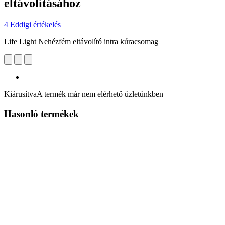
eltávolításához
4 Eddigi értékelés
Life Light Nehézfém eltávolító intra kúracsomag
Kiárusítva
A termék már nem elérhető üzletünkben
Hasonló termékek