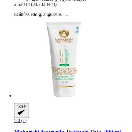
2.530 Ft
(33.733 Ft / l)
Szállítás eddig: augusztus 11.
Kosár
5.0 (1)
Maharishi Ayurveda
Testápoló Vata, 200 ml