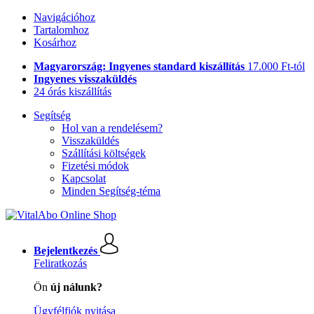
Navigációhoz
Tartalomhoz
Kosárhoz
Magyarország: Ingyenes standard kiszállítás
17.000 Ft-tól
Ingyenes visszaküldés
24 órás kiszállítás
Segítség
Hol van a rendelésem?
Visszaküldés
Szállítási költségek
Fizetési módok
Kapcsolat
Minden Segítség-téma
Bejelentkezés
Feliratkozás
Ön
új nálunk?
Ügyfélfiók nyitása