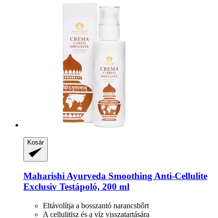
Kosár
Maharishi Ayurveda
Smoothing Anti-​Cellulite
Exclusiv Testápoló, 200 ml
Eltávolítja a bosszantó narancsbőrt
A cellulitisz és a víz visszatartására