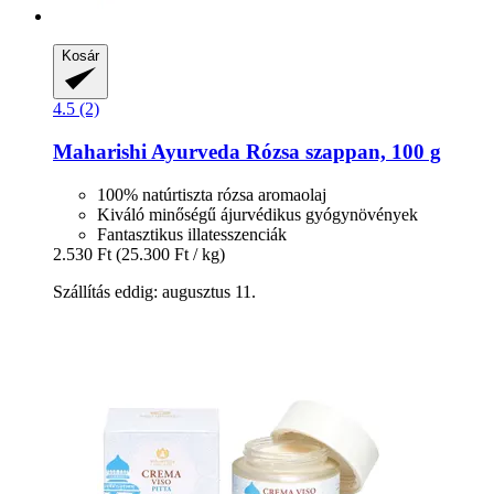
Kosár
4.5 (2)
Maharishi Ayurveda
Rózsa szappan, 100 g
100% natúrtiszta rózsa aromaolaj
Kiváló minőségű ájurvédikus gyógynövények
Fantasztikus illatesszenciák
2.530 Ft
(25.300 Ft / kg)
Szállítás eddig: augusztus 11.