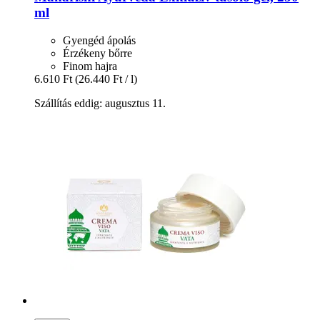
ml
Gyengéd ápolás
Érzékeny bőrre
Finom hajra
6.610 Ft
(26.440 Ft / l)
Szállítás eddig: augusztus 11.