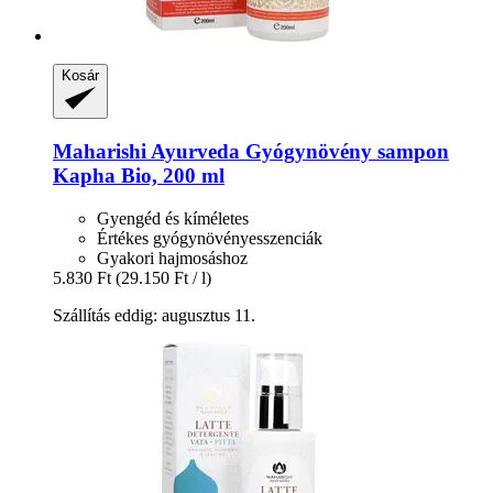
Kosár
Maharishi Ayurveda
Gyógynövény sampon
Kapha Bio, 200 ml
Gyengéd és kíméletes
Értékes gyógynövényesszenciák
Gyakori hajmosáshoz
5.830 Ft
(29.150 Ft / l)
Szállítás eddig: augusztus 11.