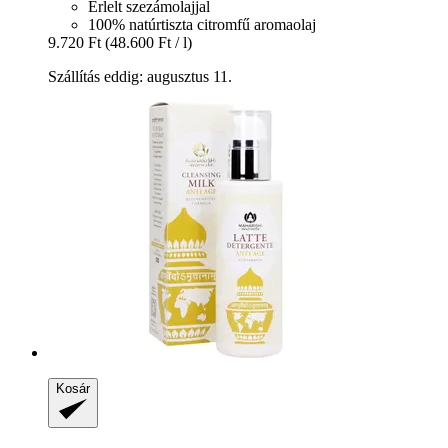
Érlelt szezámolajjal
100% natúrtiszta citromfű aromaolaj
9.720 Ft
(48.600 Ft / l)
Szállítás eddig: augusztus 11.
Kosár