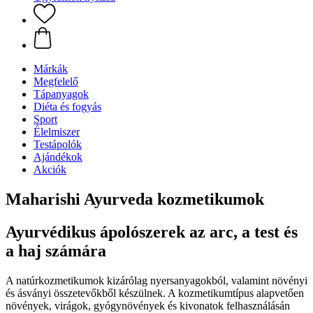
Márkák
Megfelelő
Tápanyagok
Diéta és fogyás
Sport
Élelmiszer
Testápolók
Ajándékok
Akciók
Maharishi Ayurveda kozmetikumok
Ayurvédikus ápolószerek az arc, a test és
a haj számára
A natúrkozmetikumok kizárólag nyersanyagokból, valamint növényi
és ásványi összetevőkből készülnek. A kozmetikumtípus alapvetően
növények, virágok, gyógynövények és kivonatok felhasználásán