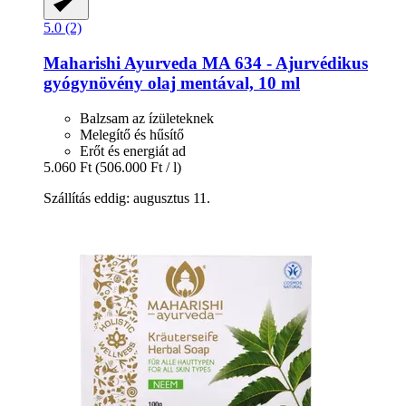
5.0 (2)
Maharishi Ayurveda
MA 634 -​ Ajurvédikus
gyógynövény olaj mentával, 10 ml
Balzsam az ízületeknek
Melegítő és hűsítő
Erőt és energiát ad
5.060 Ft
(506.000 Ft / l)
Szállítás eddig: augusztus 11.