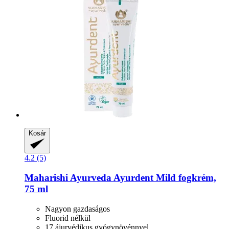
Kosár
4.2 (5)
Maharishi Ayurveda
Ayurdent Mild fogkrém,
75 ml
Nagyon gazdaságos
Fluorid nélkül
17 ájurvédikus gyógynövénnyel