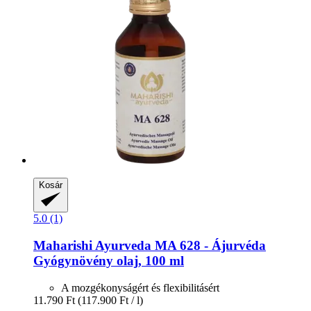
Kosár
5.0 (1)
Maharishi Ayurveda
MA 628 -​ Ájurvéda
Gyógynövény olaj, 100 ml
A mozgékonyságért és flexibilitásért
11.790 Ft
(117.900 Ft / l)