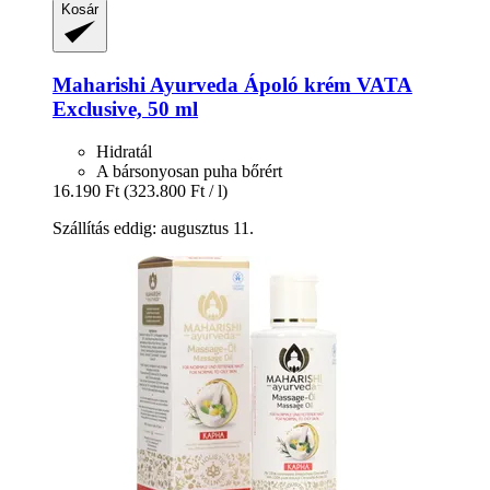
Kosár
Maharishi Ayurveda
Ápoló krém VATA
Exclusive, 50 ml
Hidratál
A bársonyosan puha bőrért
16.190 Ft
(323.800 Ft / l)
Szállítás eddig: augusztus 11.