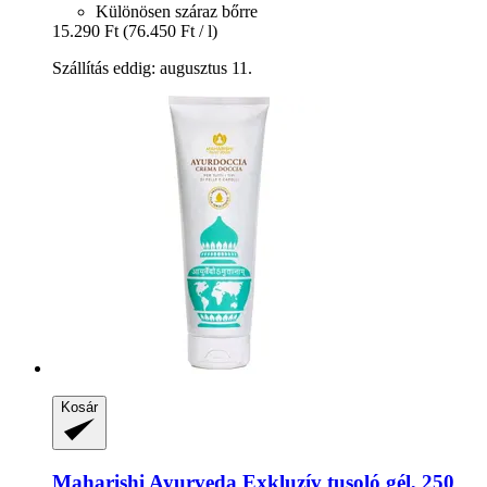
Különösen száraz bőrre
15.290 Ft
(76.450 Ft / l)
Szállítás eddig: augusztus 11.
Kosár
Maharishi Ayurveda
Exkluzív tusoló gél, 250