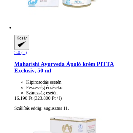
Kosár
5.0 (1)
Maharishi Ayurveda
Ápoló krém PITTA
Exclusiv, 50 ml
Kipirosodás esetén
Feszesség érzésekor
Szárazság esetén
16.190 Ft
(323.800 Ft / l)
Szállítás eddig: augusztus 11.