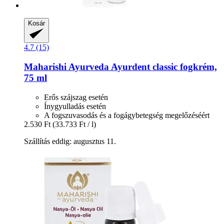
Kosár
4.7 (15)
Maharishi Ayurveda
Ayurdent classic fogkrém,
75 ml
Erős szájszag esetén
Ínygyulladás esetén
A fogszuvasodás és a fogágybetegség megelőzéséért
2.530 Ft
(33.733 Ft / l)
Szállítás eddig: augusztus 11.