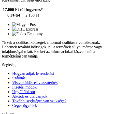
Kiszállítási díj: Magyarország
17.000 Ft-tól
Ingyenes*
0 Ft-tól
2.150 Ft
*Ezek a szállítási költségek a normál szállításra vonatkoznak.
Lehetnek további költségek, pl. a termékek súlya, mérete vagy
tulajdonságai miatt. Ezeket az információkat közvetlenül a
termékleírásban találja.
Segítség
Hogyan adjak le rendelést
Szállítás
Visszaküldés és visszatérítés
Fizetési módok
Ügyfélfiókom
Akciók és utalványok
További segítségre van szüksége?
Céges ügyfelek