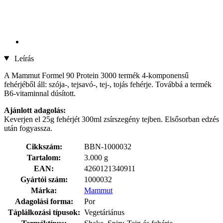
Leírás
A Mammut Formel 90 Protein 3000 termék 4-komponensű
fehérjéből áll: szója-, tejsavó-, tej-, tojás fehérje. Továbbá a termék
B6-vitaminnal dúsított.
Ajánlott adagolás:
Keverjen el 25g fehérjét 300ml zsírszegény tejben. Elsősorban edzés
után fogyassza.
Cikkszám:
BBN-1000032
Tartalom:
3.000 g
EAN:
4260121340911
Gyártói szám:
1000032
Márka:
Mammut
Adagolási forma:
Por
Táplálkozási típusok:
Vegetáriánus