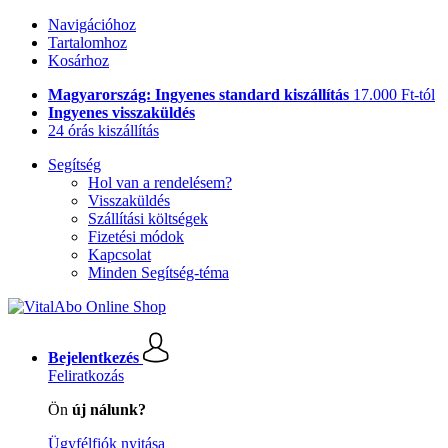
Navigációhoz
Tartalomhoz
Kosárhoz
Magyarország: Ingyenes standard kiszállítás
17.000 Ft-tól
Ingyenes visszaküldés
24 órás kiszállítás
Segítség
Hol van a rendelésem?
Visszaküldés
Szállítási költségek
Fizetési módok
Kapcsolat
Minden Segítség-téma
Bejelentkezés
Feliratkozás
Ön
új nálunk?
Ügyfélfiók nyitása