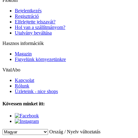
Fiókom
Bejelentkezés
Regisztráció
Elfelejtette jelszavát?
Hol van a szállítmányom?
Utalvány beváltása
Hasznos információk
Magazin
Figyelünk környezetünkre
VitalAbo
Kapcsolat
Rólunk
Üzleteink - nice shops
Kövessen minket itt:
Ország / Nyelv változtatás