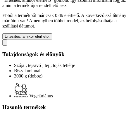
“Értesítés, amikor elérhető” gombra, így azonnal informálni fogjuk,
amint a termék újra rendelhető lesz.
Ebből a termékből már csak 0 db elérhető. A következő szállítmány
már úton van! Amennyiben többet rendel, az befolyásolhatja a
szállítási dátumot.
Értesítés, amikor elérhető.
Tulajdonságok és előnyök
Szója-, tejsavó-, tej-, tojás fehérje
B6-vitaminnal
3000 g (doboz)
Vegetáriánus
Hasonló termékek