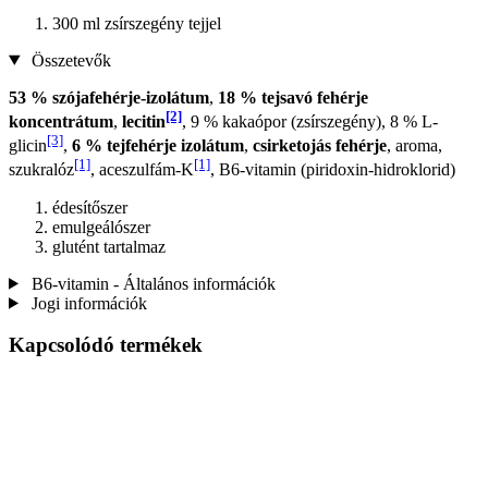
300 ml zsírszegény tejjel
Összetevők
53 % szójafehérje-izolátum
,
18 % tejsavó fehérje
[2]
koncentrátum
,
lecitin
, 9 % kakaópor (zsírszegény), 8 % L-
[3]
glicin
,
6 % tejfehérje izolátum
,
csirketojás fehérje
, aroma,
[1]
[1]
szukralóz
, aceszulfám-K
, B6-vitamin (piridoxin-hidroklorid)
édesítőszer
emulgeálószer
glutént tartalmaz
B6-vitamin - Általános információk
Jogi információk
Kapcsolódó termékek