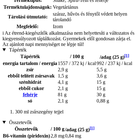
Terméktípus:
Shake, Spiru-Tein és fehérje
Terméktulajdonságok:
Vegetáriánus
száraz, hűvös és fénytől védett helyen
Tárolási útmutató:
tárolandó
Megfelelő:
Izom
i
Az étrend-kiegészítők alkalmazása nem helyettesíti a változatos és
kiegyensúlyozott táplálkozást. Gyermekek elől gondosan zárja el.
Az ajánlott napi mennyiséget ne lépje túl!
Tápérték
[1]
Tápérték
/ 100 g
/adag (25 g)
energia tartalom / energia
1557 / 372 kj / kcal
992 / 237 kj / kcal
zsír
2,9 g
5,5 g
ebből telített zsírsavak
1,5 g
3,6 g
szénhidrát
4,1 g
15 g
ebből cukor
2,1 g
15 g
fehérje
81 g
30 g
só
2,1 g
0,88 g
300 ml zsírszegény tejjel
Összetevők
[1]
Összetevők
/ 100 g
/adag (25 g)
B6-vitamin (piridoxin)
2,8 mg
0,84 mg