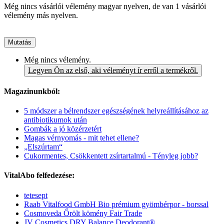
Még nincs vásárlói vélemény magyar nyelven, de van 1 vásárlói
vélemény más nyelven.
Mutatás
Még nincs vélemény.
Legyen Ön az első, aki véleményt ír erről a termékről.
Magazinunkból:
5 módszer a bélrendszer egészségének helyreállításához az
antibiotikumok után
Gombák a jó közérzetért
Magas vérnyomás - mit tehet ellene?
„Elszúrtam“
Cukormentes, Csökkentett zsírtartalmú - Tényleg jobb?
VitalAbo felfedezése:
tetesept
Raab Vitalfood GmbH Bio prémium gyömbérpor - borssal
Cosmoveda Őrölt kömény Fair Trade
JV Cosmetics DRY Balance Deodorant®