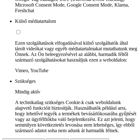
Microsoft Consent Mode, Google Consent Mode, Klarna,
Freshchat
Külső médiatartalom
Ezen szolgáltatások elfogadásával külső szolgáltatók által
tárolt videókat vagy egyéb médiatartalmakat mutathatunk meg
Önnek. Az Ön beleegyezésével az alábbi, harmadik féltől
származó szolgáltatásokat használjuk ezen a weboldalon:
Vimeo, YouTube
Szükséges
Mindig aktív
A technikailag szükséges Cookie-k csak weboldalunk
alapvető funkcióit biztosítják. Használhatók például arra,
hogy lehetővé tegyék a termékek bevásárlókosarába gyűjtését
vagy az ügyfélfiókba való bejelentkezést. Ez azt jelenti, hogy
semmilyen következtetés levonása nem lehetséges, így ebből
származó adatot soha nem adunk át harmadik félnek.