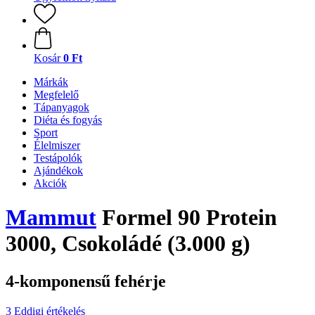
Kosár
0 Ft
Márkák
Megfelelő
Tápanyagok
Diéta és fogyás
Sport
Élelmiszer
Testápolók
Ajándékok
Akciók
Mammut
Formel 90 Protein
3000, Csokoládé (3.000 g)
4-komponensű fehérje
3 Eddigi értékelés