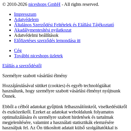
© 2010-2026
niceshops GmbH
- All rights reserved.
Impresszum
Adatvédelem
Általános Szerződési Feltételek és Elállási Tájékoztató
Akadálymentesítési nyilatkozat
Adatvédelmi beállítások
Előfizetéses szerződés lemondása itt
Cég
További niceshops üzletek
Elállás a szerződéstől
Személyre szabott vásárlási élmény
Hozzájárulásával sütiket (cookies) és egyéb technológiákat
használunk, hogy személyre szabott vásárlási élményt nyújtsunk
Önnek.
Ebből a célból adatokat gyűjtünk felhasználóinkról, viselkedésükről
és eszközeikről. Ezeket az adatokat weboldalunk folyamatos
optimalizálására és személyre szabott hirdetések és tartalmak
megjelenítésére, valamint a használati statisztikák elemzésére
használjuk fel. Az Ön titkosított adatait külső szolgáltatókkal is