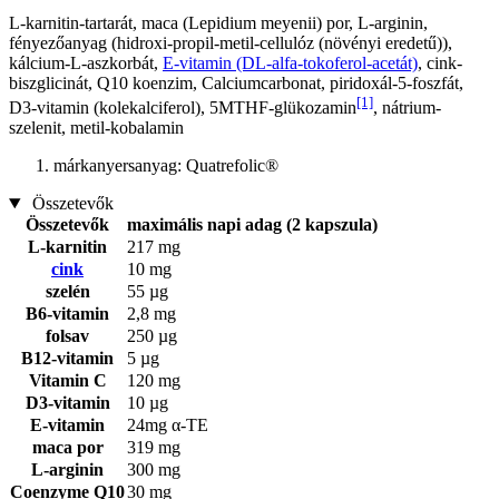
L-karnitin-tartarát, maca (Lepidium meyenii) por, L-arginin,
fényezőanyag (hidroxi-propil-metil-cellulóz (növényi eredetű)),
kálcium-L-aszkorbát,
E-vitamin (DL-alfa-tokoferol-acetát)
, cink-
biszglicinát, Q10 koenzim, Calciumcarbonat, piridoxál-5-foszfát,
[1]
D3-vitamin (kolekalciferol), 5MTHF-glükozamin
, nátrium-
szelenit, metil-kobalamin
márkanyersanyag: Quatrefolic®
Összetevők
Összetevők
maximális napi adag (2 kapszula)
L-karnitin
217 mg
cink
10 mg
szelén
55 µg
B6-vitamin
2,8 mg
folsav
250 µg
B12-vitamin
5 µg
Vitamin C
120 mg
D3-vitamin
10 µg
E-vitamin
24mg α-TE
maca por
319 mg
L-arginin
300 mg
Coenzyme Q10
30 mg