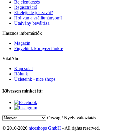
Bejelentkezés
Regisztráció
Elfelejtette jelszavát?
Hol van a szállítmányom?
Utalvány beváltása
Hasznos információk
Magazin
Figyelünk környezetünkre
VitalAbo
Kapcsolat
Rólunk
Üzleteink - nice shops
Kövessen minket itt:
Ország / Nyelv változtatás
© 2010-2026
niceshops GmbH
- All rights reserved.