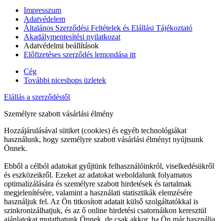
Impresszum
Adatvédelem
Általános Szerződési Feltételek és Elállási Tájékoztató
Akadálymentesítési nyilatkozat
Adatvédelmi beállítások
Előfizetéses szerződés lemondása itt
Cég
További niceshops üzletek
Elállás a szerződéstől
Személyre szabott vásárlási élmény
Hozzájárulásával sütiket (cookies) és egyéb technológiákat
használunk, hogy személyre szabott vásárlási élményt nyújtsunk
Önnek.
Ebből a célból adatokat gyűjtünk felhasználóinkról, viselkedésükről
és eszközeikről. Ezeket az adatokat weboldalunk folyamatos
optimalizálására és személyre szabott hirdetések és tartalmak
megjelenítésére, valamint a használati statisztikák elemzésére
használjuk fel. Az Ön titkosított adatait külső szolgáltatókkal is
szinkronizálhatjuk, és az ő online hirdetési csatornáikon keresztül
ajánlatokat mutathatunk Önnek, de csak akkor, ha Ön már használja