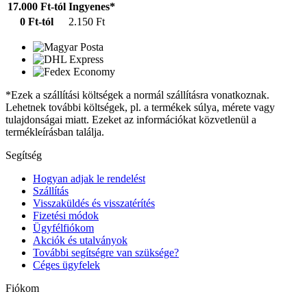
17.000 Ft-tól
Ingyenes*
0 Ft-tól
2.150 Ft
*Ezek a szállítási költségek a normál szállításra vonatkoznak.
Lehetnek további költségek, pl. a termékek súlya, mérete vagy
tulajdonságai miatt. Ezeket az információkat közvetlenül a
termékleírásban találja.
Segítség
Hogyan adjak le rendelést
Szállítás
Visszaküldés és visszatérítés
Fizetési módok
Ügyfélfiókom
Akciók és utalványok
További segítségre van szüksége?
Céges ügyfelek
Fiókom