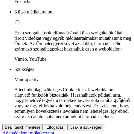
Freshchat
Külső médiatartalom
Ezen szolgáltatások elfogadásával külső szolgáltatók által
tárolt videókat vagy egyéb médiatartalmakat mutathatunk meg
Önnek. Az Ön beleegyezésével az alábbi, harmadik féltől
származó szolgáltatásokat használjuk ezen a weboldalon:
Vimeo, YouTube
Szükséges
Mindig aktív
A technikailag szükséges Cookie-k csak weboldalunk
alapvető funkcióit biztosítják. Használhatók például arra,
hogy lehetővé tegyék a termékek bevásárlókosarába gyűjtését
vagy az ügyfélfiókba való bejelentkezést. Ez azt jelenti, hogy
semmilyen következtetés levonása nem lehetséges, így ebből
származó adatot soha nem adunk át harmadik félnek.
Beállítások mentése
Elfogadás
Csak a szükséges
Adatvédelemi nyilatkozatot