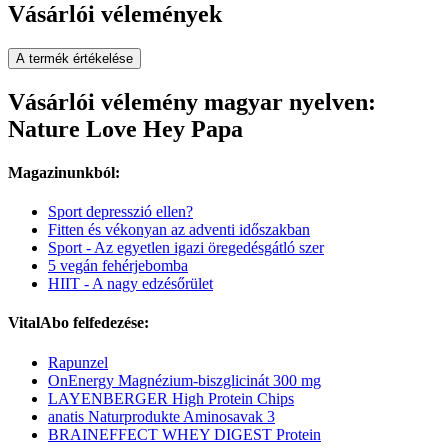
Vásárlói vélemények
A termék értékelése
Vásárlói vélemény magyar nyelven:
Nature Love Hey Papa
Magazinunkból:
Sport depresszió ellen?
Fitten és vékonyan az adventi időszakban
Sport - Az egyetlen igazi öregedésgátló szer
5 vegán fehérjebomba
HIIT - A nagy edzésőrület
VitalAbo felfedezése:
Rapunzel
OnEnergy Magnézium-biszglicinát 300 mg
LAYENBERGER High Protein Chips
anatis Naturprodukte Aminosavak 3
BRAINEFFECT WHEY DIGEST Protein