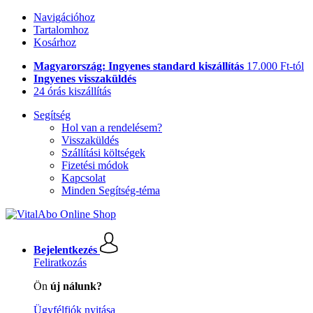
Navigációhoz
Tartalomhoz
Kosárhoz
Magyarország: Ingyenes standard kiszállítás
17.000 Ft-tól
Ingyenes visszaküldés
24 órás kiszállítás
Segítség
Hol van a rendelésem?
Visszaküldés
Szállítási költségek
Fizetési módok
Kapcsolat
Minden Segítség-téma
Bejelentkezés
Feliratkozás
Ön
új nálunk?
Ügyfélfiók nyitása