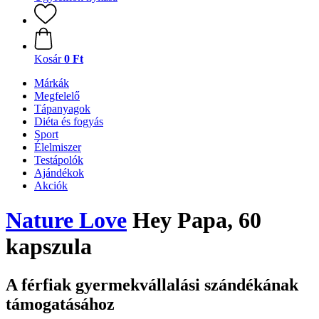
Kosár
0 Ft
Márkák
Megfelelő
Tápanyagok
Diéta és fogyás
Sport
Élelmiszer
Testápolók
Ajándékok
Akciók
Nature Love
Hey Papa, 60
kapszula
A férfiak gyermekvállalási szándékának
támogatásához