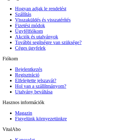
Hogyan adjak le rendelést
Szállítás
Visszaküldés és visszatérítés
Fizetési módok
Ügyfélfiókom
Akciók és utalványok
További segítségre van szüksége?
Céges ügyfelek
Fiókom
Bejelentkezés
Regisztráció
Elfelejtette jelszavát?
Hol van a szállítmányom?
Utalvány beváltása
Hasznos információk
Magazin
Figyelünk környezetünkre
VitalAbo
Kapcsolat