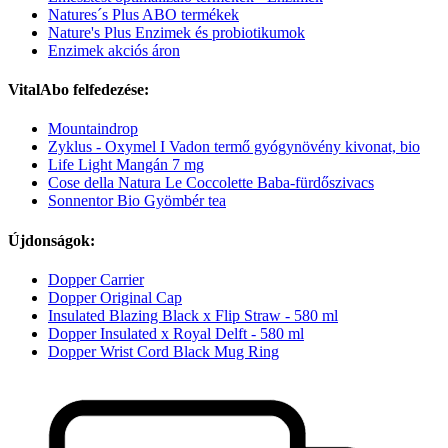
Natures´s Plus ABO termékek
Nature's Plus Enzimek és probiotikumok
Enzimek akciós áron
VitalAbo felfedezése:
Mountaindrop
Zyklus - Oxymel I Vadon termő gyógynövény kivonat, bio
Life Light Mangán 7 mg
Cose della Natura Le Coccolette Baba-fürdőszivacs
Sonnentor Bio Gyömbér tea
Újdonságok:
Dopper Carrier
Dopper Original Cap
Insulated Blazing Black x Flip Straw - 580 ml
Dopper Insulated x Royal Delft - 580 ml
Dopper Wrist Cord Black Mug Ring