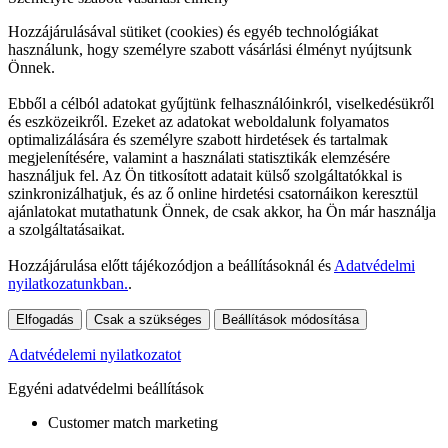
Hozzájárulásával sütiket (cookies) és egyéb technológiákat
használunk, hogy személyre szabott vásárlási élményt nyújtsunk
Önnek.
Ebből a célból adatokat gyűjtünk felhasználóinkról, viselkedésükről
és eszközeikről. Ezeket az adatokat weboldalunk folyamatos
optimalizálására és személyre szabott hirdetések és tartalmak
megjelenítésére, valamint a használati statisztikák elemzésére
használjuk fel. Az Ön titkosított adatait külső szolgáltatókkal is
szinkronizálhatjuk, és az ő online hirdetési csatornáikon keresztül
ajánlatokat mutathatunk Önnek, de csak akkor, ha Ön már használja
a szolgáltatásaikat.
Hozzájárulása előtt tájékozódjon a beállításoknál és
Adatvédelmi
nyilatkozatunkban.
.
Elfogadás
Csak a szükséges
Beállítások módosítása
Adatvédelemi nyilatkozatot
Egyéni adatvédelmi beállítások
Customer match marketing