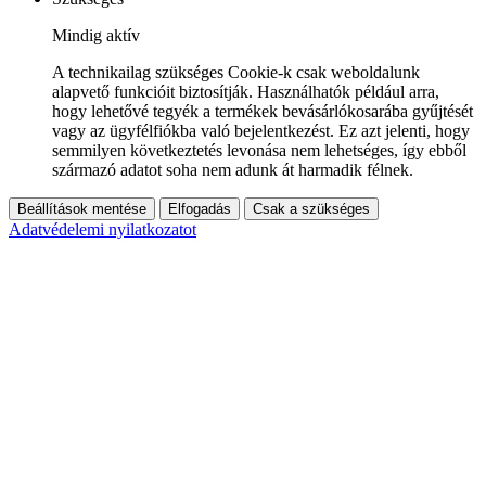
Mindig aktív
A technikailag szükséges Cookie-k csak weboldalunk
alapvető funkcióit biztosítják. Használhatók például arra,
hogy lehetővé tegyék a termékek bevásárlókosarába gyűjtését
vagy az ügyfélfiókba való bejelentkezést. Ez azt jelenti, hogy
semmilyen következtetés levonása nem lehetséges, így ebből
származó adatot soha nem adunk át harmadik félnek.
Beállítások mentése
Elfogadás
Csak a szükséges
Adatvédelemi nyilatkozatot