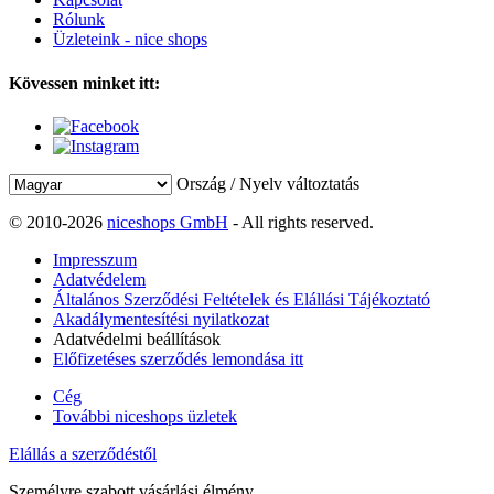
Rólunk
Üzleteink - nice shops
Kövessen minket itt:
Ország / Nyelv változtatás
© 2010-2026
niceshops GmbH
- All rights reserved.
Impresszum
Adatvédelem
Általános Szerződési Feltételek és Elállási Tájékoztató
Akadálymentesítési nyilatkozat
Adatvédelmi beállítások
Előfizetéses szerződés lemondása itt
Cég
További niceshops üzletek
Elállás a szerződéstől
Személyre szabott vásárlási élmény