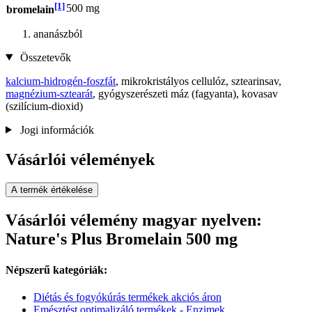
[1]
500 mg
bromelain
ananászból
Összetevők
kalcium-hidrogén-foszfát
, mikrokristályos cellulóz, sztearinsav,
magnézium-sztearát
, gyógyszerészeti máz (fagyanta), kovasav
(szilícium-dioxid)
Jogi információk
Vásárlói vélemények
A termék értékelése
Vásárlói vélemény magyar nyelven:
Nature's Plus Bromelain 500 mg
Népszerű kategóriák:
Diétás és fogyókúrás termékek akciós áron
Emésztést optimalizáló termékek - Enzimek