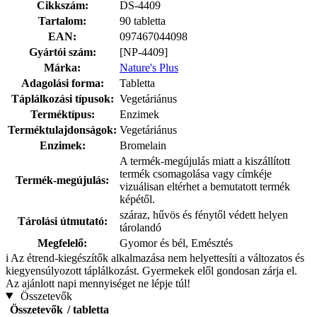
Cikkszám:
DS-4409
Tartalom:
90 tabletta
EAN:
097467044098
Gyártói szám:
[NP-4409]
Márka:
Nature's Plus
Adagolási forma:
Tabletta
Táplálkozási típusok:
Vegetáriánus
Terméktípus:
Enzimek
Terméktulajdonságok:
Vegetáriánus
Enzimek:
Bromelain
A termék-megújulás miatt a kiszállított
termék csomagolása vagy címkéje
Termék-megújulás:
vizuálisan eltérhet a bemutatott termék
képétől.
száraz, hűvös és fénytől védett helyen
Tárolási útmutató:
tárolandó
Megfelelő:
Gyomor és bél, Emésztés
i
Az étrend-kiegészítők alkalmazása nem helyettesíti a változatos és
kiegyensúlyozott táplálkozást. Gyermekek elől gondosan zárja el.
Az ajánlott napi mennyiséget ne lépje túl!
Összetevők
Összetevők
/ tabletta