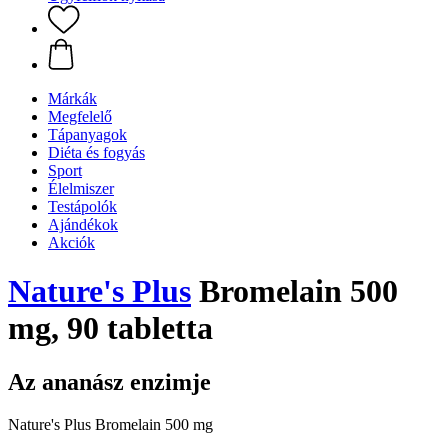
Márkák
Megfelelő
Tápanyagok
Diéta és fogyás
Sport
Élelmiszer
Testápolók
Ajándékok
Akciók
Nature's Plus
Bromelain 500
mg, 90 tabletta
Az ananász enzimje
Nature's Plus Bromelain 500 mg