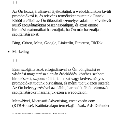
Az Ön hozzájárulásával tájékoztatjuk a weboldalunkon kívüli
promóciókról is, és releváns termékeket mutatunk Önnek.
Ebből a célból az Ön titkosított személyes adatait a következő
külső szolgáltatókkal összehasonlítjuk, és azok online
hirdetési csatornáikat használjuk, ha Ön már használja a
szolgáltatásaikat:
Bing, Criteo, Meta, Google, LinkedIn, Pinterest, TikTok
Marketing
Ezen szolgáltatások elfogadásával az Ön böngészési és
vásárlási magatartása alapján érdeklődési köréhez szabott
hirdetéseket, szponzorált tartalmakat vagy kedvezményes
promóciókat tudunk biztosítani, és mérni tudjuk azok sikerét.
Az Ön beleegyezésével az alábbi, harmadik féltől származó
szolgáltatásokat használjuk ezen a weboldalon:
Meta-Pixel, Microsoft Advertising, creativecdn.com
(RTBHouse), Kattintásalapú termékajánlások, Ads Defender