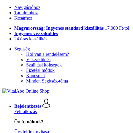
Navigációhoz
Tartalomhoz
Kosárhoz
Magyarország: Ingyenes standard kiszállítás
17.000 Ft-tól
Ingyenes visszaküldés
24 órás kiszállítás
Segítség
Hol van a rendelésem?
Visszaküldés
Szállítási költségek
Fizetési módok
Kapcsolat
Minden Segítség-téma
Bejelentkezés
Feliratkozás
Ön
új nálunk?
Ügyfélfiók nyitása