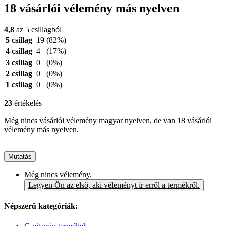
18 vásárlói vélemény más nyelven
4,8
az 5 csillagból
5 csillag
19
(82%)
4 csillag
4
(17%)
3 csillag
0
(0%)
2 csillag
0
(0%)
1 csillag
0
(0%)
23
értékelés
Még nincs vásárlói vélemény magyar nyelven, de van 18 vásárlói
vélemény más nyelven.
Mutatás
Még nincs vélemény.
Legyen Ön az első, aki véleményt ír erről a termékről.
Népszerű kategóriák: