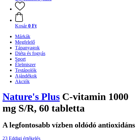
Kosár
0 Ft
Márkák
Megfelelő
Tápanyagok
Diéta és fogyás
Sport
Élelmiszer
Testápolók
Ajándékok
Akciók
Nature's Plus
C-vitamin 1000
mg S/R, 60 tabletta
A legfontosabb vízben oldódó antioxidáns
23 Eddigi értékelés