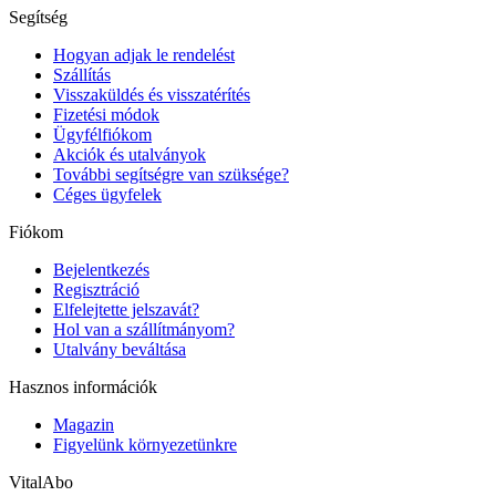
Segítség
Hogyan adjak le rendelést
Szállítás
Visszaküldés és visszatérítés
Fizetési módok
Ügyfélfiókom
Akciók és utalványok
További segítségre van szüksége?
Céges ügyfelek
Fiókom
Bejelentkezés
Regisztráció
Elfelejtette jelszavát?
Hol van a szállítmányom?
Utalvány beváltása
Hasznos információk
Magazin
Figyelünk környezetünkre
VitalAbo