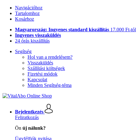
Navigációhoz
Tartalomhoz
Kosárhoz
Magyarország: Ingyenes standard kiszállítás
17.000 Ft-tól
Ingyenes visszaküldés
24 órás kiszállítás
Segítség
Hol van a rendelésem?
Visszaküldés
Szállítási költségek
Fizetési módok
Kapcsolat
Minden Segítség-téma
Bejelentkezés
Feliratkozás
Ön
új nálunk?
Ügyfélfiók nyitása