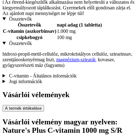
i
Az étrend-kiegészítők alkalmazása nem helyettesíti a változatos és
kiegyensúlyozott táplálkozást. Gyermekek elől gondosan zárja el.
Az ajánlott napi mennyiséget ne lépje túl!
Összetevők
Összetevők
napi adag (1 tabletta)
C-vitamin (aszkorbinsav)
1.000 mg
csipkebogyó
100 mg
Összetevők
hidroxi-propil-metil-cellulóz, mikrokristályos cellulóz, sztearinsav,
szentjánoskenyérmag liszt,
magnézium-sztearát
, kovasav,
gyógyszerészeti máz (fagyanta)
C-vitamin - Általános információk
Jogi információk
Vásárlói vélemények
A termék értékelése
Vásárlói vélemény magyar nyelven:
Nature's Plus C-vitamin 1000 mg S/R