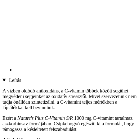
Leírás
A vízben oldódó antioxidáns, a C-vitamin többek között segíthet
megvédeni sejtjeinket az oxidatív stressztől. Mivel szervezetünk nem
tudja önállóan szintetizálni, a C-vitamint teljes mértékben a
táplálékkal kell bevinnünk.
Ezért a
Nature's Plus C
-
Vitamin S/R
1000 mg C-vitamint tartalmaz
aszkorbinsav formájában. Csipkebogyó egészíti ki a formulát, hogy
támogassa a késleltetett felszabadulást.