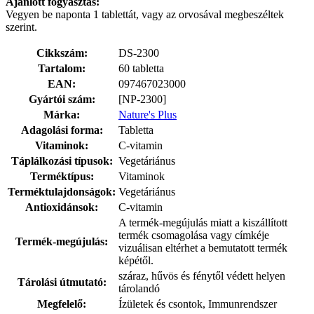
Ajánlott fogyasztás:
Vegyen be naponta 1 tablettát, vagy az orvosával megbeszéltek
szerint.
Cikkszám:
DS-2300
Tartalom:
60 tabletta
EAN:
097467023000
Gyártói szám:
[NP-2300]
Márka:
Nature's Plus
Adagolási forma:
Tabletta
Vitaminok:
C-vitamin
Táplálkozási típusok:
Vegetáriánus
Terméktípus:
Vitaminok
Terméktulajdonságok:
Vegetáriánus
Antioxidánsok:
C-vitamin
A termék-megújulás miatt a kiszállított
termék csomagolása vagy címkéje
Termék-megújulás:
vizuálisan eltérhet a bemutatott termék
képétől.
száraz, hűvös és fénytől védett helyen
Tárolási útmutató:
tárolandó
Megfelelő:
Ízületek és csontok, Immunrendszer