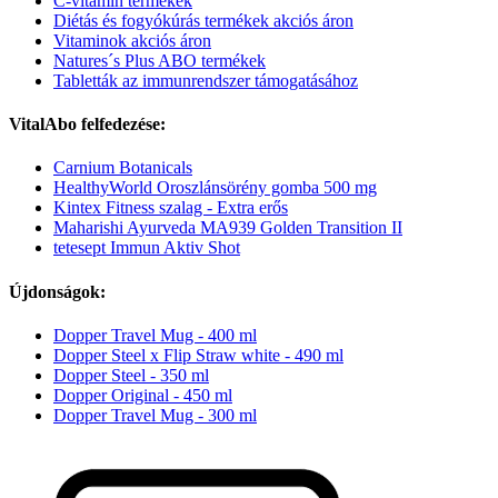
C-vitamin termékek
Diétás és fogyókúrás termékek akciós áron
Vitaminok akciós áron
Natures´s Plus ABO termékek
Tabletták az immunrendszer támogatásához
VitalAbo felfedezése:
Carnium Botanicals
HealthyWorld Oroszlánsörény gomba 500 mg
Kintex Fitness szalag - Extra erős
Maharishi Ayurveda MA939 Golden Transition II
tetesept Immun Aktiv Shot
Újdonságok:
Dopper Travel Mug - 400 ml
Dopper Steel x Flip Straw white - 490 ml
Dopper Steel - 350 ml
Dopper Original - 450 ml
Dopper Travel Mug - 300 ml