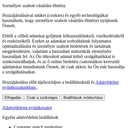
Személyre szabott vásárlási élmény
Hozzájárulásával sütiket (cookies) és egyéb technológiákat
használunk, hogy személyre szabott vásárlási élményt nyújtsunk
Önnek.
Ebből a célból adatokat gyűjtünk felhasználóinkról, viselkedésükről
és eszközeikről. Ezeket az adatokat weboldalunk folyamatos
optimalizálására és személyre szabott hirdetések és tartalmak
megjelenítésére, valamint a használati statisztikák elemzésére
használjuk fel. Az Ön titkosított adatait külső szolgáltatókkal is
szinkronizálhatjuk, és az ő online hirdetési csatornáikon keresztül
ajánlatokat mutathatunk Önnek, de csak akkor, ha Ön már használja
a szolgáltatásaikat.
Hozzájárulása előtt tájékozódjon a beállításoknál és
Adatvédelmi
nyilatkozatunkban.
.
Elfogadás
Csak a szükséges
Beállítások módosítása
Adatvédelemi nyilatkozatot
Egyéni adatvédelmi beállítások
Customer match marketing