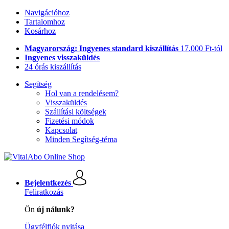
Navigációhoz
Tartalomhoz
Kosárhoz
Magyarország: Ingyenes standard kiszállítás
17.000 Ft-tól
Ingyenes visszaküldés
24 órás kiszállítás
Segítség
Hol van a rendelésem?
Visszaküldés
Szállítási költségek
Fizetési módok
Kapcsolat
Minden Segítség-téma
Bejelentkezés
Feliratkozás
Ön
új nálunk?
Ügyfélfiók nyitása