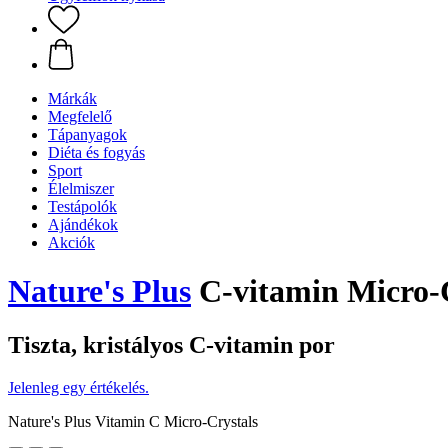
Márkák
Megfelelő
Tápanyagok
Diéta és fogyás
Sport
Élelmiszer
Testápolók
Ajándékok
Akciók
Nature's Plus
C-vitamin Micro-C
Tiszta, kristályos C-vitamin por
Jelenleg egy értékelés.
Nature's Plus Vitamin C Micro-Crystals