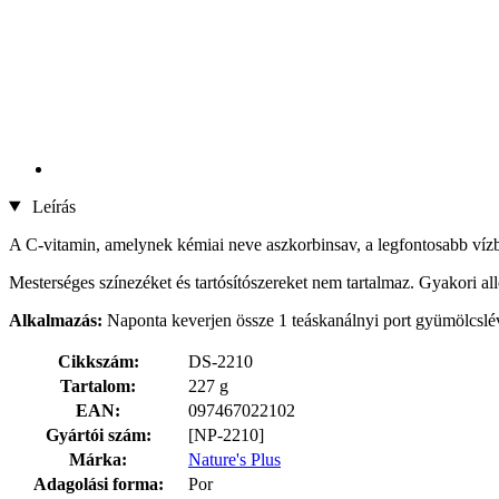
Leírás
A C-vitamin, amelynek kémiai neve aszkorbinsav, a legfontosabb vízben
Mesterséges színezéket és tartósítószereket nem tartalmaz. Gyakori alle
Alkalmazás:
Naponta keverjen össze 1 teáskanálnyi port gyümölcslév
Cikkszám:
DS-2210
Tartalom:
227 g
EAN:
097467022102
Gyártói szám:
[NP-2210]
Márka:
Nature's Plus
Adagolási forma:
Por