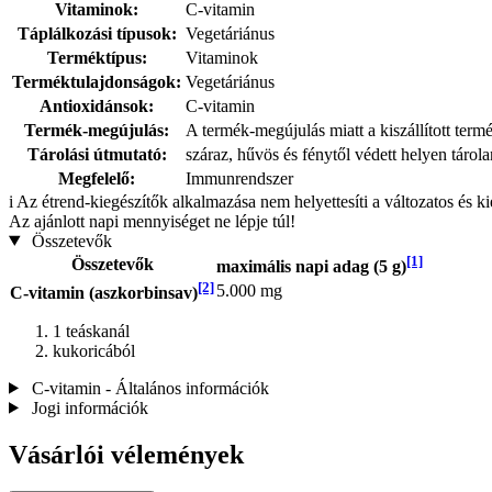
Vitaminok:
C-vitamin
Táplálkozási típusok:
Vegetáriánus
Terméktípus:
Vitaminok
Terméktulajdonságok:
Vegetáriánus
Antioxidánsok:
C-vitamin
Termék-megújulás:
A termék-megújulás miatt a kiszállított term
Tárolási útmutató:
száraz, hűvös és fénytől védett helyen tárol
Megfelelő:
Immunrendszer
i
Az étrend-kiegészítők alkalmazása nem helyettesíti a változatos és k
Az ajánlott napi mennyiséget ne lépje túl!
Összetevők
[1]
Összetevők
maximális napi adag (5 g)
[2]
5.000 mg
C-vitamin (aszkorbinsav)
1 teáskanál
kukoricából
C-vitamin - Általános információk
Jogi információk
Vásárlói vélemények