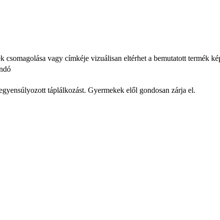
ék csomagolása vagy címkéje vizuálisan eltérhet a bemutatott termék ké
andó
iegyensúlyozott táplálkozást. Gyermekek elől gondosan zárja el.