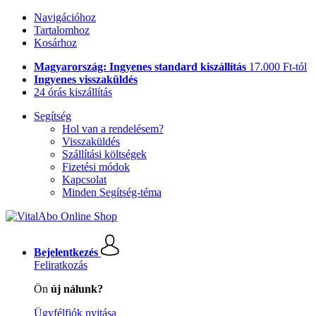
Navigációhoz
Tartalomhoz
Kosárhoz
Magyarország: Ingyenes standard kiszállítás
17.000 Ft-tól
Ingyenes visszaküldés
24 órás kiszállítás
Segítség
Hol van a rendelésem?
Visszaküldés
Szállítási költségek
Fizetési módok
Kapcsolat
Minden Segítség-téma
Bejelentkezés
Feliratkozás
Ön
új nálunk?
Ügyfélfiók nyitása