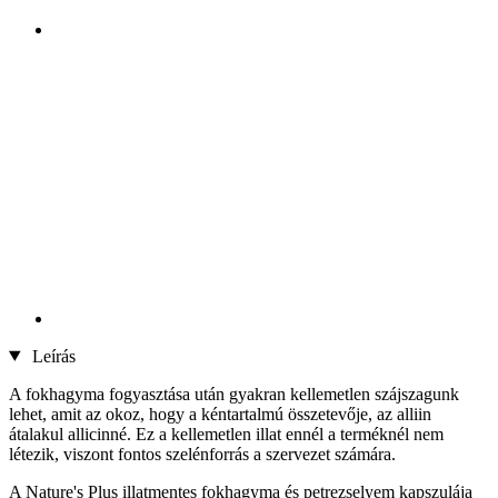
Leírás
A fokhagyma fogyasztása után gyakran kellemetlen szájszagunk
lehet, amit az okoz, hogy a kéntartalmú összetevője, az alliin
átalakul allicinné. Ez a kellemetlen illat ennél a terméknél nem
létezik, viszont fontos szelénforrás a szervezet számára.
A Nature's Plus illatmentes fokhagyma és petrezselyem kapszulája