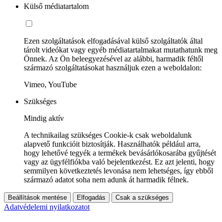
Külső médiatartalom
Ezen szolgáltatások elfogadásával külső szolgáltatók által
tárolt videókat vagy egyéb médiatartalmakat mutathatunk meg
Önnek. Az Ön beleegyezésével az alábbi, harmadik féltől
származó szolgáltatásokat használjuk ezen a weboldalon:
Vimeo, YouTube
Szükséges
Mindig aktív
A technikailag szükséges Cookie-k csak weboldalunk
alapvető funkcióit biztosítják. Használhatók például arra,
hogy lehetővé tegyék a termékek bevásárlókosarába gyűjtését
vagy az ügyfélfiókba való bejelentkezést. Ez azt jelenti, hogy
semmilyen következtetés levonása nem lehetséges, így ebből
származó adatot soha nem adunk át harmadik félnek.
Beállítások mentése
Elfogadás
Csak a szükséges
Adatvédelemi nyilatkozatot