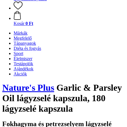
Kosár
0 Ft
Márkák
Megfelelő
Tápanyagok
Diéta és fogyás
Sport
Élelmiszer
Testápolók
Ajándékok
Akciók
Nature's Plus
Garlic & Parsley
Oil lágyzselé kapszula, 180
lágyzselé kapszula
Fokhagyma és petrezselyem lágyzselé