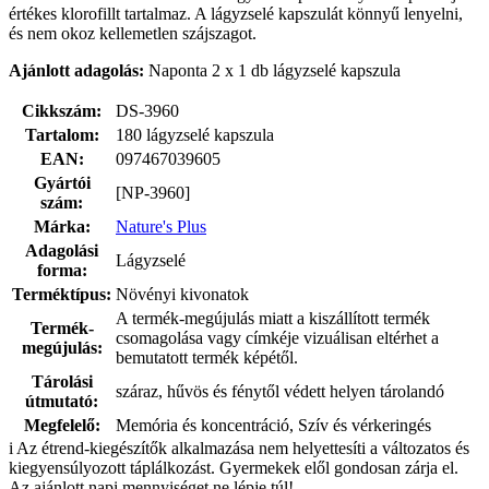
értékes klorofillt tartalmaz. A lágyzselé kapszulát könnyű lenyelni,
és nem okoz kellemetlen szájszagot.
Ajánlott adagolás:
Naponta 2 x 1 db lágyzselé kapszula
Cikkszám:
DS-3960
Tartalom:
180 lágyzselé kapszula
EAN:
097467039605
Gyártói
[NP-3960]
szám:
Márka:
Nature's Plus
Adagolási
Lágyzselé
forma:
Terméktípus:
Növényi kivonatok
A termék-megújulás miatt a kiszállított termék
Termék-
csomagolása vagy címkéje vizuálisan eltérhet a
megújulás:
bemutatott termék képétől.
Tárolási
száraz, hűvös és fénytől védett helyen tárolandó
útmutató:
Megfelelő:
Memória és koncentráció, Szív és vérkeringés
i
Az étrend-kiegészítők alkalmazása nem helyettesíti a változatos és
kiegyensúlyozott táplálkozást. Gyermekek elől gondosan zárja el.
Az ajánlott napi mennyiséget ne lépje túl!