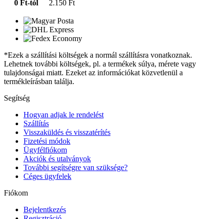
0 Ft-tól
2.150 Ft
*Ezek a szállítási költségek a normál szállításra vonatkoznak.
Lehetnek további költségek, pl. a termékek súlya, mérete vagy
tulajdonságai miatt. Ezeket az információkat közvetlenül a
termékleírásban találja.
Segítség
Hogyan adjak le rendelést
Szállítás
Visszaküldés és visszatérítés
Fizetési módok
Ügyfélfiókom
Akciók és utalványok
További segítségre van szüksége?
Céges ügyfelek
Fiókom
Bejelentkezés
Regisztráció