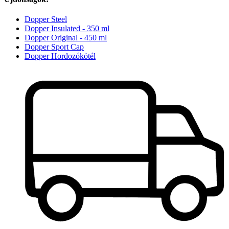
Dopper Steel
Dopper Insulated - 350 ml
Dopper Original - 450 ml
Dopper Sport Cap
Dopper Hordozókötél