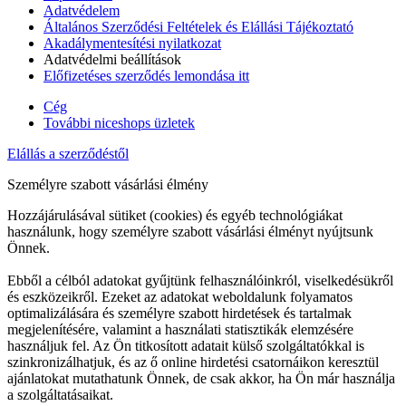
Adatvédelem
Általános Szerződési Feltételek és Elállási Tájékoztató
Akadálymentesítési nyilatkozat
Adatvédelmi beállítások
Előfizetéses szerződés lemondása itt
Cég
További niceshops üzletek
Elállás a szerződéstől
Személyre szabott vásárlási élmény
Hozzájárulásával sütiket (cookies) és egyéb technológiákat
használunk, hogy személyre szabott vásárlási élményt nyújtsunk
Önnek.
Ebből a célból adatokat gyűjtünk felhasználóinkról, viselkedésükről
és eszközeikről. Ezeket az adatokat weboldalunk folyamatos
optimalizálására és személyre szabott hirdetések és tartalmak
megjelenítésére, valamint a használati statisztikák elemzésére
használjuk fel. Az Ön titkosított adatait külső szolgáltatókkal is
szinkronizálhatjuk, és az ő online hirdetési csatornáikon keresztül
ajánlatokat mutathatunk Önnek, de csak akkor, ha Ön már használja
a szolgáltatásaikat.