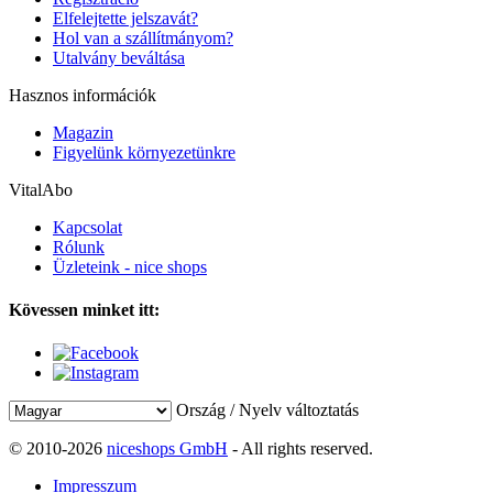
Elfelejtette jelszavát?
Hol van a szállítmányom?
Utalvány beváltása
Hasznos információk
Magazin
Figyelünk környezetünkre
VitalAbo
Kapcsolat
Rólunk
Üzleteink - nice shops
Kövessen minket itt:
Ország / Nyelv változtatás
© 2010-2026
niceshops GmbH
- All rights reserved.
Impresszum