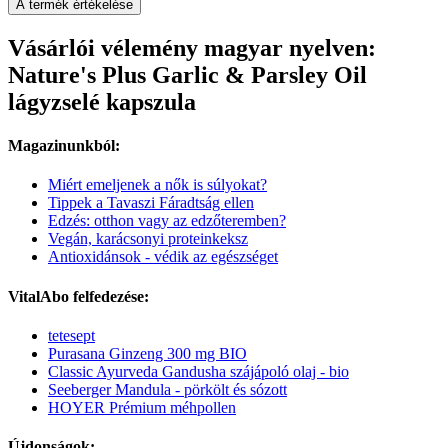
A termék értékelése
Vásárlói vélemény magyar nyelven:
Nature's Plus Garlic & Parsley Oil
lágyzselé kapszula
Magazinunkból:
Miért emeljenek a nők is súlyokat?
Tippek a Tavaszi Fáradtság ellen
Edzés: otthon vagy az edzőteremben?
Vegán, karácsonyi proteinkeksz
Antioxidánsok - védik az egészséget
VitalAbo felfedezése:
tetesept
Purasana Ginzeng 300 mg BIO
Classic Ayurveda Gandusha szájápoló olaj - bio
Seeberger Mandula - pörkölt és sózott
HOYER Prémium méhpollen
Újdonságok: