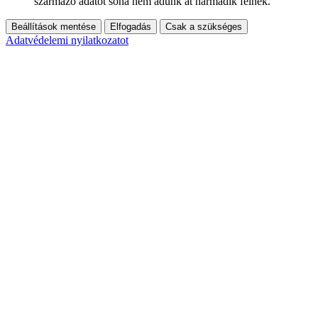
származó adatot soha nem adunk át harmadik félnek.
Beállítások mentése
Elfogadás
Csak a szükséges
Adatvédelemi nyilatkozatot