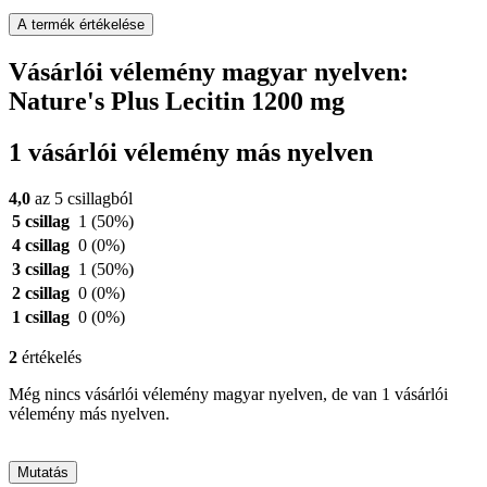
A termék értékelése
Vásárlói vélemény magyar nyelven:
Nature's Plus Lecitin 1200 mg
1 vásárlói vélemény más nyelven
4,0
az 5 csillagból
5 csillag
1
(50%)
4 csillag
0
(0%)
3 csillag
1
(50%)
2 csillag
0
(0%)
1 csillag
0
(0%)
2
értékelés
Még nincs vásárlói vélemény magyar nyelven, de van 1 vásárlói
vélemény más nyelven.
Mutatás