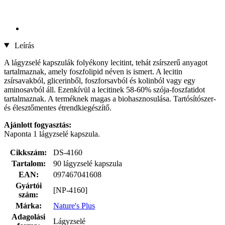
Leírás
A lágyzselé kapszulák folyékony lecitint, tehát zsírszerű anyagot
tartalmaznak, amely foszfolipid néven is ismert. A lecitin
zsírsavakból, glicerinből, foszforsavból és kolinból vagy egy
aminosavból áll. Ezenkívül a lecitinek 58-60% szója-foszfatidot
tartalmaznak. A terméknek magas a biohasznosulása. Tartósítószer-
és élesztőmentes étrendkiegészítő.
Ajánlott fogyasztás:
Naponta 1 lágyzselé kapszula.
Cikkszám:
DS-4160
Tartalom:
90 lágyzselé kapszula
EAN:
097467041608
Gyártói
[NP-4160]
szám:
Márka:
Nature's Plus
Adagolási
Lágyzselé