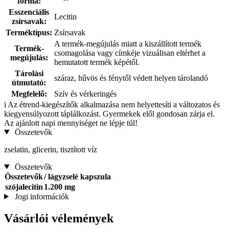
forma:
Esszenciális
Lecitin
zsírsavak:
Terméktípus:
Zsírsavak
A termék-megújulás miatt a kiszállított termék
Termék-
csomagolása vagy címkéje vizuálisan eltérhet a
megújulás:
bemutatott termék képétől.
Tárolási
száraz, hűvös és fénytől védett helyen tárolandó
útmutató:
Megfelelő:
Szív és vérkeringés
i
Az étrend-kiegészítők alkalmazása nem helyettesíti a változatos és
kiegyensúlyozott táplálkozást. Gyermekek elől gondosan zárja el.
Az ajánlott napi mennyiséget ne lépje túl!
Összetevők
zselatin, glicerin, tisztított víz
Összetevők
Összetevők
/ lágyzselé kapszula
szójalecitin
1.200 mg
Jogi információk
Vásárlói vélemények