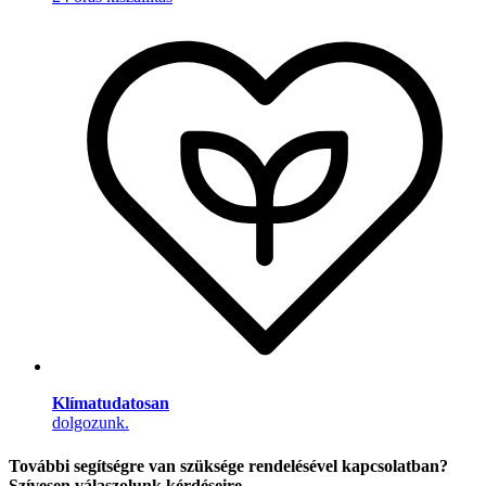
Klímatudatosan
dolgozunk.
További segítségre van szüksége rendelésével kapcsolatban?
Szívesen válaszolunk kérdéseire.