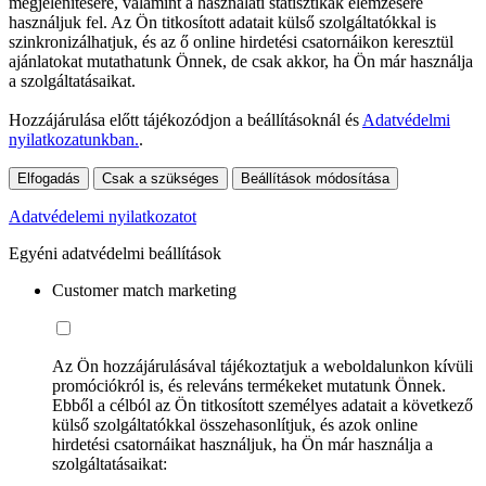
megjelenítésére, valamint a használati statisztikák elemzésére
használjuk fel. Az Ön titkosított adatait külső szolgáltatókkal is
szinkronizálhatjuk, és az ő online hirdetési csatornáikon keresztül
ajánlatokat mutathatunk Önnek, de csak akkor, ha Ön már használja
a szolgáltatásaikat.
Hozzájárulása előtt tájékozódjon a beállításoknál és
Adatvédelmi
nyilatkozatunkban.
.
Elfogadás
Csak a szükséges
Beállítások módosítása
Adatvédelemi nyilatkozatot
Egyéni adatvédelmi beállítások
Customer match marketing
Az Ön hozzájárulásával tájékoztatjuk a weboldalunkon kívüli
promóciókról is, és releváns termékeket mutatunk Önnek.
Ebből a célból az Ön titkosított személyes adatait a következő
külső szolgáltatókkal összehasonlítjuk, és azok online
hirdetési csatornáikat használjuk, ha Ön már használja a
szolgáltatásaikat: