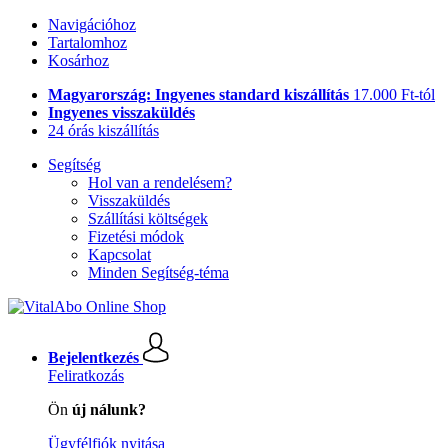
Navigációhoz
Tartalomhoz
Kosárhoz
Magyarország: Ingyenes standard kiszállítás
17.000 Ft-tól
Ingyenes visszaküldés
24 órás kiszállítás
Segítség
Hol van a rendelésem?
Visszaküldés
Szállítási költségek
Fizetési módok
Kapcsolat
Minden Segítség-téma
Bejelentkezés
Feliratkozás
Ön
új nálunk?
Ügyfélfiók nyitása