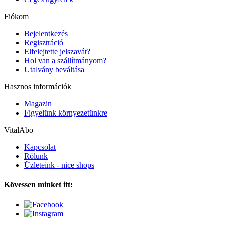
Fiókom
Bejelentkezés
Regisztráció
Elfelejtette jelszavát?
Hol van a szállítmányom?
Utalvány beváltása
Hasznos információk
Magazin
Figyelünk környezetünkre
VitalAbo
Kapcsolat
Rólunk
Üzleteink - nice shops
Kövessen minket itt: