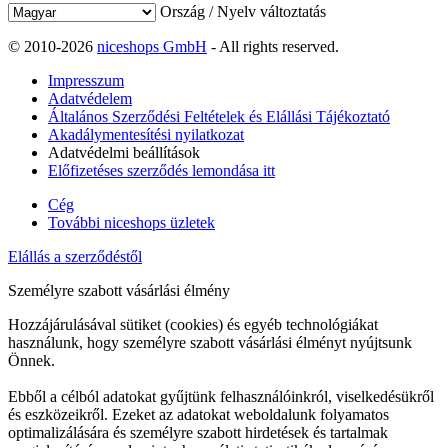
Ország / Nyelv változtatás
© 2010-2026
niceshops GmbH
- All rights reserved.
Impresszum
Adatvédelem
Általános Szerződési Feltételek és Elállási Tájékoztató
Akadálymentesítési nyilatkozat
Adatvédelmi beállítások
Előfizetéses szerződés lemondása itt
Cég
További niceshops üzletek
Elállás a szerződéstől
Személyre szabott vásárlási élmény
Hozzájárulásával sütiket (cookies) és egyéb technológiákat
használunk, hogy személyre szabott vásárlási élményt nyújtsunk
Önnek.
Ebből a célból adatokat gyűjtünk felhasználóinkról, viselkedésükről
és eszközeikről. Ezeket az adatokat weboldalunk folyamatos
optimalizálására és személyre szabott hirdetések és tartalmak