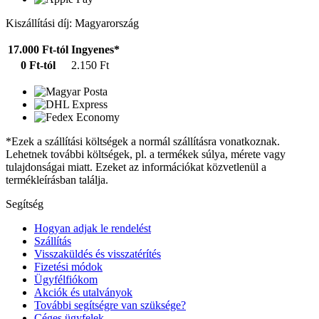
Kiszállítási díj: Magyarország
17.000 Ft-tól
Ingyenes*
0 Ft-tól
2.150 Ft
*Ezek a szállítási költségek a normál szállításra vonatkoznak.
Lehetnek további költségek, pl. a termékek súlya, mérete vagy
tulajdonságai miatt. Ezeket az információkat közvetlenül a
termékleírásban találja.
Segítség
Hogyan adjak le rendelést
Szállítás
Visszaküldés és visszatérítés
Fizetési módok
Ügyfélfiókom
Akciók és utalványok
További segítségre van szüksége?
Céges ügyfelek