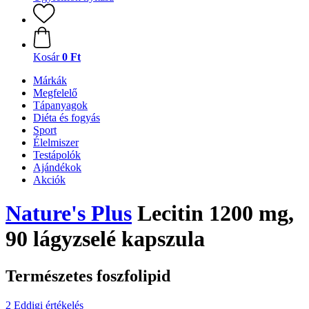
Kosár
0 Ft
Márkák
Megfelelő
Tápanyagok
Diéta és fogyás
Sport
Élelmiszer
Testápolók
Ajándékok
Akciók
Nature's Plus
Lecitin 1200 mg,
90 lágyzselé kapszula
Természetes foszfolipid
2 Eddigi értékelés