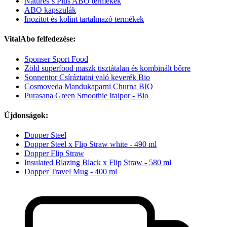
Natures´s Plus ABO termékek
ABO kapszulák
Inozitot és kolint tartalmazó termékek
VitalAbo felfedezése:
Sponser Sport Food
Zöld superfood maszk tisztátalan és kombinált bőrre
Sonnentor Csíráztatni való keverék Bio
Cosmoveda Mandukaparni Churna BIO
Purasana Green Smoothie Italpor - Bio
Újdonságok:
Dopper Steel
Dopper Steel x Flip Straw white - 490 ml
Dopper Flip Straw
Insulated Blazing Black x Flip Straw - 580 ml
Dopper Travel Mug - 400 ml