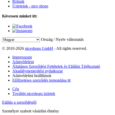
Rólunk
Üzleteink - nice shops
Kövessen minket itt:
Ország / Nyelv változtatás
© 2010-2026
niceshops GmbH
- All rights reserved.
Impresszum
Adatvédelem
Általános Szerződési Feltételek és Elállási Tájékoztató
Akadálymentesítési nyilatkozat
Adatvédelmi beállítások
Előfizetéses szerződés lemondása itt
Cég
További niceshops üzletek
Elállás a szerződéstől
Személyre szabott vásárlási élmény