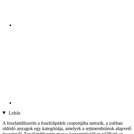
Leírás
A foszfatidilszerin a foszfolipidek csoportjába tartozik, a zsírban
oldódó anyagok egy kategóriája, amelyek a sejtmembránok alapvető
összetevői. Foszfatidilszerin magas koncentrációban található az