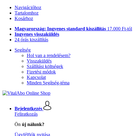
Navigációhoz
Tartalomhoz
Kosárhoz
Magyarország: Ingyenes standard kiszállítás
17.000 Ft-tól
Ingyenes visszaküldés
24 órás kiszállítás
Segítség
Hol van a rendelésem?
Visszaküldés
Szállítási költségek
Fizetési módok
Kapcsolat
Minden Segítség-téma
Bejelentkezés
Feliratkozás
Ön
új nálunk?
Ügyfélfiók nyitása