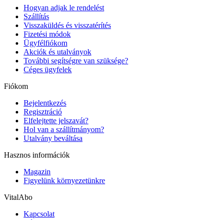
Hogyan adjak le rendelést
Szállítás
Visszaküldés és visszatérítés
Fizetési módok
Ügyfélfiókom
Akciók és utalványok
További segítségre van szüksége?
Céges ügyfelek
Fiókom
Bejelentkezés
Regisztráció
Elfelejtette jelszavát?
Hol van a szállítmányom?
Utalvány beváltása
Hasznos információk
Magazin
Figyelünk környezetünkre
VitalAbo
Kapcsolat