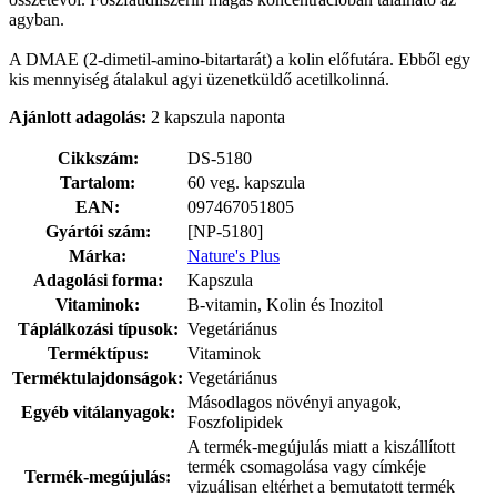
agyban.
A DMAE (2-dimetil-amino-bitartarát) a kolin előfutára. Ebből egy
kis mennyiség átalakul agyi üzenetküldő acetilkolinná.
Ajánlott adagolás:
2 kapszula naponta
Cikkszám:
DS-5180
Tartalom:
60 veg. kapszula
EAN:
097467051805
Gyártói szám:
[NP-5180]
Márka:
Nature's Plus
Adagolási forma:
Kapszula
Vitaminok:
B-vitamin, Kolin és Inozitol
Táplálkozási típusok:
Vegetáriánus
Terméktípus:
Vitaminok
Terméktulajdonságok:
Vegetáriánus
Másodlagos növényi anyagok,
Egyéb vitálanyagok:
Foszfolipidek
A termék-megújulás miatt a kiszállított
termék csomagolása vagy címkéje
Termék-megújulás:
vizuálisan eltérhet a bemutatott termék