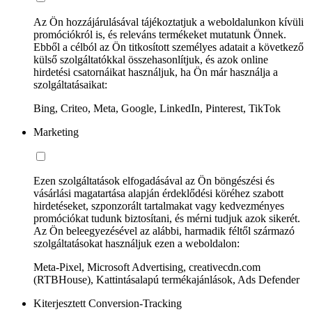
Az Ön hozzájárulásával tájékoztatjuk a weboldalunkon kívüli
promóciókról is, és releváns termékeket mutatunk Önnek.
Ebből a célból az Ön titkosított személyes adatait a következő
külső szolgáltatókkal összehasonlítjuk, és azok online
hirdetési csatornáikat használjuk, ha Ön már használja a
szolgáltatásaikat:
Bing, Criteo, Meta, Google, LinkedIn, Pinterest, TikTok
Marketing
Ezen szolgáltatások elfogadásával az Ön böngészési és
vásárlási magatartása alapján érdeklődési köréhez szabott
hirdetéseket, szponzorált tartalmakat vagy kedvezményes
promóciókat tudunk biztosítani, és mérni tudjuk azok sikerét.
Az Ön beleegyezésével az alábbi, harmadik féltől származó
szolgáltatásokat használjuk ezen a weboldalon:
Meta-Pixel, Microsoft Advertising, creativecdn.com
(RTBHouse), Kattintásalapú termékajánlások, Ads Defender
Kiterjesztett Conversion-Tracking