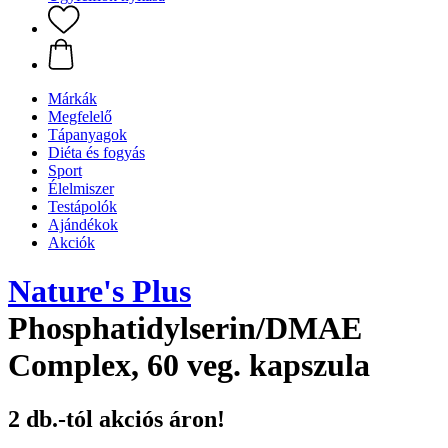
Márkák
Megfelelő
Tápanyagok
Diéta és fogyás
Sport
Élelmiszer
Testápolók
Ajándékok
Akciók
Nature's Plus
Phosphatidylserin/DMAE
Complex, 60 veg. kapszula
2 db.-tól akciós áron!