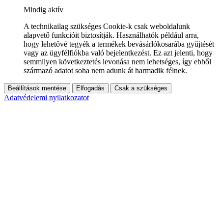
Mindig aktív
A technikailag szükséges Cookie-k csak weboldalunk
alapvető funkcióit biztosítják. Használhatók például arra,
hogy lehetővé tegyék a termékek bevásárlókosarába gyűjtését
vagy az ügyfélfiókba való bejelentkezést. Ez azt jelenti, hogy
semmilyen következtetés levonása nem lehetséges, így ebből
származó adatot soha nem adunk át harmadik félnek.
Beállítások mentése
Elfogadás
Csak a szükséges
Adatvédelemi nyilatkozatot