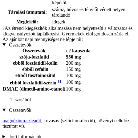
képétől.
száraz, hűvös és fénytől védett helyen
Tárolási útmutató:
tárolandó
Megfelelő:
Idegek
i
Az étrend-kiegészítők alkalmazása nem helyettesíti a változatos és
kiegyensúlyozott táplálkozást. Gyermekek elől gondosan zárja el.
Az ajánlott napi mennyiséget ne lépje túl!
Összetevők
Összetevők
/ 2 kapszula
szója-foszfatid
550 mg
ebből foszfatidil-kolin
200 mg
ebből cefalin
150 mg
ebből foszfoinozitid
100 mg
[1]
100 mg
ebből foszfatidil-szerin
DMAE (dimetil-amino-etanol)
100 mg
szójából
Összetevők
magnézium-sztearát
, kovasav (szilícium-dioxid), növényi cellulóz,
tisztított víz
Jogi információk