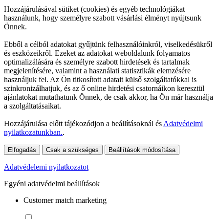
Hozzájárulásával sütiket (cookies) és egyéb technológiákat
használunk, hogy személyre szabott vásárlási élményt nyújtsunk
Önnek.
Ebből a célból adatokat gyűjtünk felhasználóinkról, viselkedésükről
és eszközeikről. Ezeket az adatokat weboldalunk folyamatos
optimalizálására és személyre szabott hirdetések és tartalmak
megjelenítésére, valamint a használati statisztikák elemzésére
használjuk fel. Az Ön titkosított adatait külső szolgáltatókkal is
szinkronizálhatjuk, és az ő online hirdetési csatornáikon keresztül
ajánlatokat mutathatunk Önnek, de csak akkor, ha Ön már használja
a szolgáltatásaikat.
Hozzájárulása előtt tájékozódjon a beállításoknál és
Adatvédelmi
nyilatkozatunkban.
.
Elfogadás
Csak a szükséges
Beállítások módosítása
Adatvédelemi nyilatkozatot
Egyéni adatvédelmi beállítások
Customer match marketing