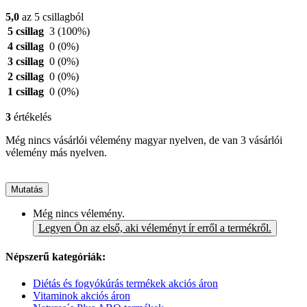
5,0
az 5 csillagból
5 csillag
3
(100%)
4 csillag
0
(0%)
3 csillag
0
(0%)
2 csillag
0
(0%)
1 csillag
0
(0%)
3
értékelés
Még nincs vásárlói vélemény magyar nyelven, de van 3 vásárlói
vélemény más nyelven.
Mutatás
Még nincs vélemény.
Legyen Ön az első, aki véleményt ír erről a termékről.
Népszerű kategóriák:
Diétás és fogyókúrás termékek akciós áron
Vitaminok akciós áron