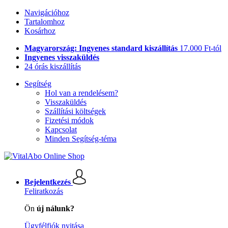
Navigációhoz
Tartalomhoz
Kosárhoz
Magyarország: Ingyenes standard kiszállítás
17.000 Ft-tól
Ingyenes visszaküldés
24 órás kiszállítás
Segítség
Hol van a rendelésem?
Visszaküldés
Szállítási költségek
Fizetési módok
Kapcsolat
Minden Segítség-téma
Bejelentkezés
Feliratkozás
Ön
új nálunk?
Ügyfélfiók nyitása