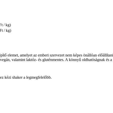
t / kg)
Ft / kg)
pítő elemet, amelyet az emberi szervezet nem képes önállóan előállítan
vegán, valamint laktóz- és gluténmentes. A könnyű oldhatóságnak és a f
hez kézi shaker a legmegfelelőbb.