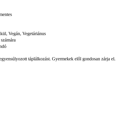
zmentes
élkül, Vegán, Vegetáriánus
k számára
andó
iegyensúlyozott táplálkozást. Gyermekek elől gondosan zárja el.