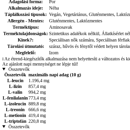
Adagolási forma:
Por
Alkalmazás ideje:
Néha
Táplálkozási típusok:
Vegán, Vegetáriánus, Gluténmentes, Laktó
Allergén - Mentes:
Gluténmentes, Laktózmentes
Terméktípus:
Aminosavak
Terméktulajdonságok:
Szintetikus adalékok nélkül, Állatkísérlet n
Kinek?:
Speciálisan nők számára, Speciálisan férfia
Tárolási útmutató:
száraz, hűvös és fénytől védett helyen tárol
Megfelelő:
Izom
i
Az étrend-kiegészítők alkalmazása nem helyettesíti a változatos és k
Az ajánlott napi mennyiséget ne lépje túl!
Összetevők
Összetevők
maximális napi adag (10 g)
L-leucin
1.196,4 mg
L-lizin
857,4 mg
L-valin
994,2 mg
L-fenilalanin
773,4 mg
L-izoleucin
889,8 mg
L-treonin
666,6 mg
L-metionin
419,4 mg
L-triptofán
220,8 mg
Összetevők