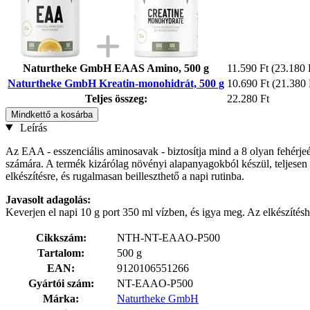
Naturtheke GmbH EAAS Amino, 500 g
11.590 Ft
(23.180 F
Naturtheke GmbH Kreatin-monohidrát, 500 g
10.690 Ft
(21.380 
Teljes összeg:
22.280 Ft
Mindkettő a kosárba
Leírás
Az EAA - esszenciális aminosavak - biztosítja mind a 8 olyan fehérjeé
számára. A termék kizárólag növényi alapanyagokból készül, teljesen 
elkészítésre, és rugalmasan beilleszthető a napi rutinba.
Javasolt adagolás:
Keverjen el napi 10 g port 350 ml vízben, és igya meg. Az elkészítés
Cikkszám:
NTH-NT-EAAO-P500
Tartalom:
500 g
EAN:
9120106551266
Gyártói szám:
NT-EAAO-P500
Márka:
Naturtheke GmbH