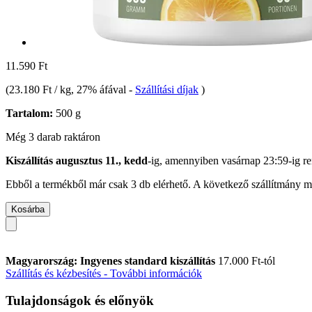
11.590 Ft
(
23.180 Ft / kg
, 27% áfával
-
Szállítási díjak
)
Tartalom:
500 g
Még 3 darab raktáron
Kiszállítás augusztus 11., kedd
-ig, amennyiben
vasárnap 23:59-ig
re
Ebből a termékből már csak 3 db elérhető. A következő szállítmány má
Kosárba
Magyarország: Ingyenes standard kiszállítás
17.000 Ft-tól
Szállítás és kézbesítés - További információk
Tulajdonságok és előnyök