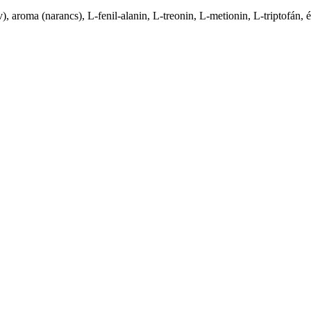
v), aroma (narancs), L-fenil-alanin, L-treonin, L-metionin, L-triptofán, é