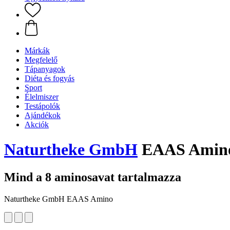
Márkák
Megfelelő
Tápanyagok
Diéta és fogyás
Sport
Élelmiszer
Testápolók
Ajándékok
Akciók
Naturtheke GmbH
EAAS Amino
Mind a 8 aminosavat tartalmazza
Naturtheke GmbH EAAS Amino