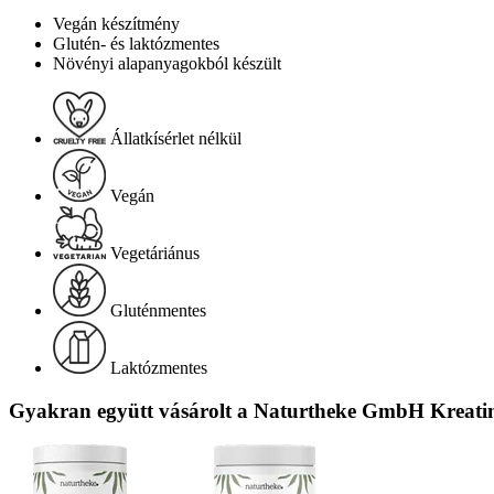
Vegán készítmény
Glutén- és laktózmentes
Növényi alapanyagokból készült
Állatkísérlet nélkül
Vegán
Vegetáriánus
Gluténmentes
Laktózmentes
Gyakran együtt vásárolt a Naturtheke GmbH Kreatin