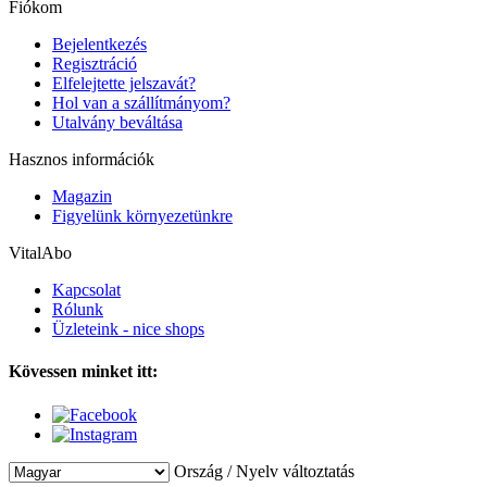
Fiókom
Bejelentkezés
Regisztráció
Elfelejtette jelszavát?
Hol van a szállítmányom?
Utalvány beváltása
Hasznos információk
Magazin
Figyelünk környezetünkre
VitalAbo
Kapcsolat
Rólunk
Üzleteink - nice shops
Kövessen minket itt:
Ország / Nyelv változtatás