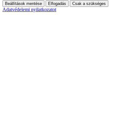
Beállítások mentése
Elfogadás
Csak a szükséges
Adatvédelemi nyilatkozatot