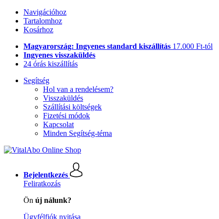
Navigációhoz
Tartalomhoz
Kosárhoz
Magyarország: Ingyenes standard kiszállítás
17.000 Ft-tól
Ingyenes visszaküldés
24 órás kiszállítás
Segítség
Hol van a rendelésem?
Visszaküldés
Szállítási költségek
Fizetési módok
Kapcsolat
Minden Segítség-téma
Bejelentkezés
Feliratkozás
Ön
új nálunk?
Ügyfélfiók nyitása