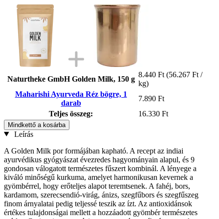
8.440 Ft
(56.267 Ft /
Naturtheke GmbH Golden Milk, 150 g
kg)
Maharishi Ayurveda Réz bögre, 1
7.890 Ft
darab
Teljes összeg:
16.330 Ft
Mindkettő a kosárba
Leírás
A Golden Milk por formájában kapható. A recept az indiai
ayurvédikus gyógyászat évezredes hagyományain alapul, és 9
gondosan válogatott természetes fűszert kombinál. A lényege a
kiváló minőségű kurkuma, amelyet harmonikusan kevernek a
gyömbérrel, hogy erőteljes alapot teremtsenek. A fahéj, bors,
kardamom, szerecsendió-virág, ánizs, szegfűbors és szegfűszeg
finom árnyalatai pedig teljessé teszik az ízt. Az antioxidánsok
értékes tulajdonságai mellett a hozzáadott gyömbér természetes