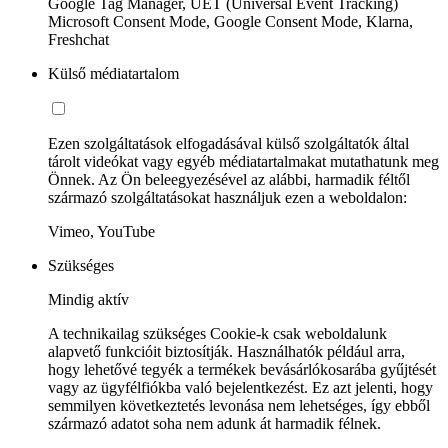
Google Tag Manager, UET (Universal Event Tracking)
Microsoft Consent Mode, Google Consent Mode, Klarna,
Freshchat
Külső médiatartalom
Ezen szolgáltatások elfogadásával külső szolgáltatók által
tárolt videókat vagy egyéb médiatartalmakat mutathatunk meg
Önnek. Az Ön beleegyezésével az alábbi, harmadik féltől
származó szolgáltatásokat használjuk ezen a weboldalon:
Vimeo, YouTube
Szükséges
Mindig aktív
A technikailag szükséges Cookie-k csak weboldalunk
alapvető funkcióit biztosítják. Használhatók például arra,
hogy lehetővé tegyék a termékek bevásárlókosarába gyűjtését
vagy az ügyfélfiókba való bejelentkezést. Ez azt jelenti, hogy
semmilyen következtetés levonása nem lehetséges, így ebből
származó adatot soha nem adunk át harmadik félnek.