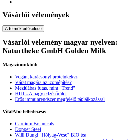
Vásárlói vélemények
A termék értékelése
Vásárlói vélemény magyar nyelven:
Naturtheke GmbH Golden Milk
Magazinunkból:
Vegán, karácsonyi proteinkeksz
Várat magára az izomépítés?
Mezítlábas futás, mint "Trend"
HIIT - A nagy edzésőrület
Erős immunrendszer megfelelő táplálkozással
VitalAbo felfedezése:
Carnium Botanicals
Dopper Steel
Willi Dungl "Hólyag-Vese" BIO tea