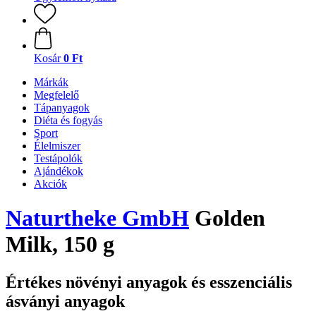
Kosár
0 Ft
Márkák
Megfelelő
Tápanyagok
Diéta és fogyás
Sport
Élelmiszer
Testápolók
Ajándékok
Akciók
Naturtheke GmbH
Golden
Milk, 150 g
Értékes növényi anyagok és esszenciális
ásványi anyagok