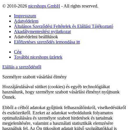
© 2010-2026
niceshops GmbH
- All rights reserved.
Impresszum
Adatvédelem
Általános Szerződési Feltételek és Elállási Tájékoztató
Akadálymentesítési nyilatkozat
Adatvédelmi beállítások
Előfizetéses szerződés lemondása itt
Cég
További niceshops üzletek
Elállás a szerződéstől
Személyre szabott vásárlási élmény
Hozzájárulásával sütiket (cookies) és egyéb technológiákat
használunk, hogy személyre szabott vásárlási élményt nyújtsunk
Önnek.
Ebből a célból adatokat gyűjtünk felhasználóinkról, viselkedésükről
és eszközeikről. Ezeket az adatokat weboldalunk folyamatos
optimalizálására és személyre szabott hirdetések és tartalmak
megjelenítésére, valamint a használati statisztikák elemzésére
használjuk fel. Az Ön titkosított adatait külső szolgáltatókkal is