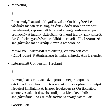
Marketing
Ezen szolgáltatások elfogadásával az Ön böngészési és
vásárlási magatartása alapján érdeklődési köréhez szabott
hirdetéseket, szponzorált tartalmakat vagy kedvezményes
promóciókat tudunk biztosítani, és mérni tudjuk azok sikerét.
Az Ön beleegyezésével az alábbi, harmadik féltől származó
szolgáltatásokat használjuk ezen a weboldalon:
Meta-Pixel, Microsoft Advertising, creativecdn.com
(RTBHouse), Kattintásalapú termékajánlások, Ads Defender
Kiterjesztett Conversion-Tracking
A szolgáltatás elfogadásával jobban megérthetjük és
értékelhetjük online hirdetéseink sikerét, és optimalizálhatjuk
hirdetési kínálatunkat. Ennek érdekében az Ön titkosított
személyes adatait összehasonlítjuk a következő külső
szolgáltatókkal, ha Ön már használja szolgáltatásaikat:
Google Ads