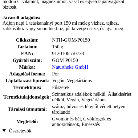
módon C-vitamint, magnéziumot, vasat és egyéb tápanyagokat
biztosít.
Javasolt adagolás:
Adjon napi 1 teáskanálnyi port 150 ml meleg vízhez, tejhez,
zabkásához vagy smoothie-hoz, jól keverje össze, és igya meg.
Cikkszám:
NTH-GOM-P0150
Tartalom:
150 g
EAN:
9120106550733
Gyártói szám:
GOM-P0150
Márka:
Naturtheke GmbH
Adagolási forma:
Por
Táplálkozási típusok:
Vegán, Vegetáriánus
Terméktípus:
Fűszerek
Szintetikus adalékok nélkül, Állatkísérlet
Terméktulajdonságok:
nélkül, Vegán, Vegetáriánus
száraz, hűvös és fénytől védett helyen
Tárolási útmutató:
tárolandó
Gyomor és bél, Gyökfogók és
Megfelelő:
antioxidánsok, Emésztés
Összetevők