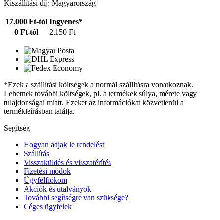
Kiszállítási díj: Magyarország
17.000 Ft-tól
Ingyenes*
0 Ft-tól
2.150 Ft
*Ezek a szállítási költségek a normál szállításra vonatkoznak.
Lehetnek további költségek, pl. a termékek súlya, mérete vagy
tulajdonságai miatt. Ezeket az információkat közvetlenül a
termékleírásban találja.
Segítség
Hogyan adjak le rendelést
Szállítás
Visszaküldés és visszatérítés
Fizetési módok
Ügyfélfiókom
Akciók és utalványok
További segítségre van szüksége?
Céges ügyfelek