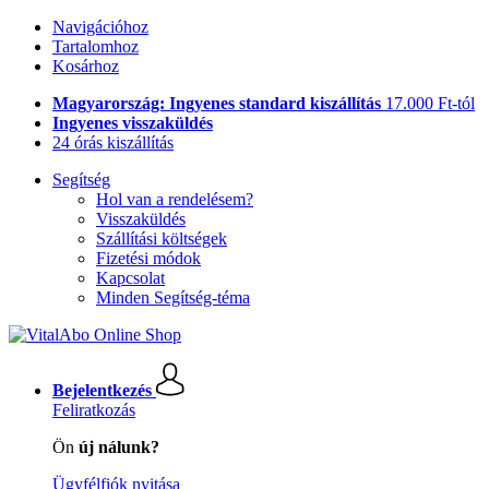
Navigációhoz
Tartalomhoz
Kosárhoz
Magyarország: Ingyenes standard kiszállítás
17.000 Ft-tól
Ingyenes visszaküldés
24 órás kiszállítás
Segítség
Hol van a rendelésem?
Visszaküldés
Szállítási költségek
Fizetési módok
Kapcsolat
Minden Segítség-téma
Bejelentkezés
Feliratkozás
Ön
új nálunk?
Ügyfélfiók nyitása