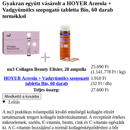
Gyakran együtt vásárolt a HOYER Acerola +
Vadgyümölcs szopogató tabletta Bio, 60 darab
termékkel
25.690 Ft
nu3 Collagen Beauty Elixier, 28 ampulla
(1.141.778 Ft / kg)
HOYER Acerola + Vadgyümölcs szopogató
1.910 Ft
tabletta Bio, 60 darab
(32 Ft / db)
Teljes összeg:
27.600 Ft
Mindkettő a kosárba
Leírás
A nu3 praktikus ivóampullái kiváló minőségű kollagén elixírt
tartalmaznak tengeri kollagén hidrolizátummal. A receptúrát értékes
mikroelemek, szelén, E-vitamin, biotin, cink és C-vitamin egészítik
ki. A C-vitamin hozzájárul a normál kollagénképződéshez a bőr