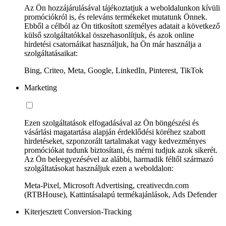
Az Ön hozzájárulásával tájékoztatjuk a weboldalunkon kívüli
promóciókról is, és releváns termékeket mutatunk Önnek.
Ebből a célból az Ön titkosított személyes adatait a következő
külső szolgáltatókkal összehasonlítjuk, és azok online
hirdetési csatornáikat használjuk, ha Ön már használja a
szolgáltatásaikat:
Bing, Criteo, Meta, Google, LinkedIn, Pinterest, TikTok
Marketing
Ezen szolgáltatások elfogadásával az Ön böngészési és
vásárlási magatartása alapján érdeklődési köréhez szabott
hirdetéseket, szponzorált tartalmakat vagy kedvezményes
promóciókat tudunk biztosítani, és mérni tudjuk azok sikerét.
Az Ön beleegyezésével az alábbi, harmadik féltől származó
szolgáltatásokat használjuk ezen a weboldalon:
Meta-Pixel, Microsoft Advertising, creativecdn.com
(RTBHouse), Kattintásalapú termékajánlások, Ads Defender
Kiterjesztett Conversion-Tracking