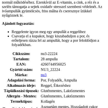
normál működéséhez. Ezenkívül az E-vitamin, a cink, a réz és a
szelén támogatja a sejtek oxidatív stresszel szembeni védelmét. Az
ivóampullák gyümölcsös, friss málna és cseresznye ízükkel
nyűgöznek le.
Ajánlott fogyasztás:
Reggelente igyon meg egy ampullát a reggelihez
Csavarja el a kupakot, hogy kiszabaduljon a por, és
erőteljesen rázza fel az ampullát, hogy a por feloldódjon a
folyadékban.
Cikkszám:
nu3-22224
Tartalom:
28 ampulla
EAN:
4260744956025
Gyártói szám:
NU3_22224
Márka:
nu3
Adagolási forma:
Por, Folyadék, Ampulla
Alkalmazás ideje:
Reggel, Étkezéshez
Táplálkozási típusok:
Gluténmentes, Laktózmentes
Allergén - Mentes:
Gluténmentes, Laktózmentes
Terméktípus:
Kollagén
Aszpartám mentes, Hozzáadott cukor