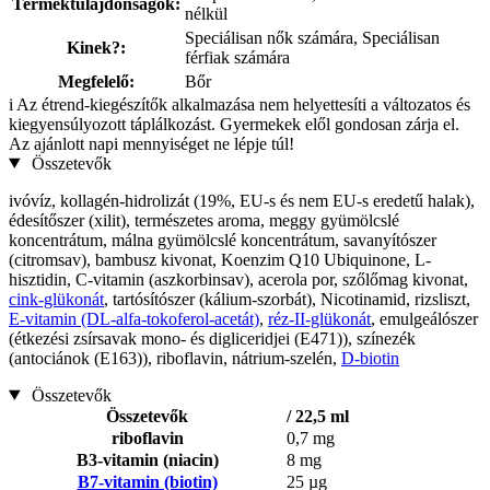
Terméktulajdonságok:
nélkül
Speciálisan nők számára, Speciálisan
Kinek?:
férfiak számára
Megfelelő:
Bőr
i
Az étrend-kiegészítők alkalmazása nem helyettesíti a változatos és
kiegyensúlyozott táplálkozást. Gyermekek elől gondosan zárja el.
Az ajánlott napi mennyiséget ne lépje túl!
Összetevők
ivóvíz, kollagén-hidrolizát (19%, EU-s és nem EU-s eredetű halak),
édesítőszer (xilit), természetes aroma, meggy gyümölcslé
koncentrátum, málna gyümölcslé koncentrátum, savanyítószer
(citromsav), bambusz kivonat, Koenzim Q10 Ubiquinone, L-
hisztidin, C-vitamin (aszkorbinsav), acerola por, szőlőmag kivonat,
cink-glükonát
, tartósítószer (kálium-szorbát), Nicotinamid, rizsliszt,
E-vitamin (DL-alfa-tokoferol-acetát)
,
réz-II-glükonát
, emulgeálószer
(étkezési zsírsavak mono- és digliceridjei (E471)), színezék
(antociánok (E163)), riboflavin, nátrium-szelén,
D-biotin
Összetevők
Összetevők
/ 22,5 ml
riboflavin
0,7 mg
B3-vitamin (niacin)
8 mg
B7-vitamin (biotin)
25 µg