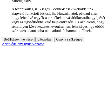
Mindig aktív
A technikailag szükséges Cookie-k csak weboldalunk
alapvető funkcióit biztosítják. Használhatók például arra,
hogy lehetővé tegyék a termékek bevásárlókosarába gyűjtését
vagy az ügyfélfiókba való bejelentkezést. Ez azt jelenti, hogy
semmilyen következtetés levonása nem lehetséges, így ebből
származó adatot soha nem adunk át harmadik félnek.
Beállítások mentése
Elfogadás
Csak a szükséges
Adatvédelemi nyilatkozatot