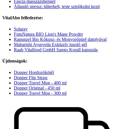
Fascia masszázshenger
Állandó stressz: túlterhelt, teste sztrájkolni kezd
VitalAbo felfedezése:
Solaray
FutuNatura BIO Lion's Mane Powder
Rapunzel Bio Kókusz- és Mogyorópüré datolyával
Maharishi Ayurveda Exkluzív tusoló gél
Raab Vitalfood GmbH Sango Korall kapszula
Újdonságok:
Dopper Hordozókötél
Dopper Flip Straw
Dopper Travel Mug - 400 ml
Dopper Original - 450 ml
Dopper Travel Mug - 300 ml