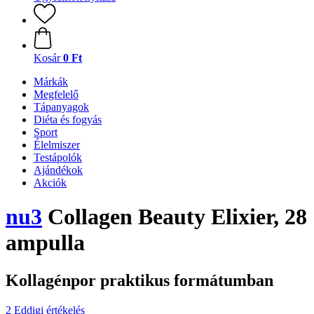
Kosár
0 Ft
Márkák
Megfelelő
Tápanyagok
Diéta és fogyás
Sport
Élelmiszer
Testápolók
Ajándékok
Akciók
nu3
Collagen Beauty Elixier, 28
ampulla
Kollagénpor praktikus formátumban
2 Eddigi értékelés