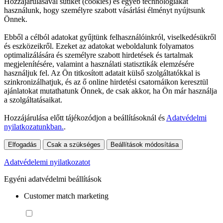
Hozzájárulásával sütiket (cookies) és egyéb technológiákat
használunk, hogy személyre szabott vásárlási élményt nyújtsunk
Önnek.
Ebből a célból adatokat gyűjtünk felhasználóinkról, viselkedésükről
és eszközeikről. Ezeket az adatokat weboldalunk folyamatos
optimalizálására és személyre szabott hirdetések és tartalmak
megjelenítésére, valamint a használati statisztikák elemzésére
használjuk fel. Az Ön titkosított adatait külső szolgáltatókkal is
szinkronizálhatjuk, és az ő online hirdetési csatornáikon keresztül
ajánlatokat mutathatunk Önnek, de csak akkor, ha Ön már használja
a szolgáltatásaikat.
Hozzájárulása előtt tájékozódjon a beállításoknál és
Adatvédelmi
nyilatkozatunkban.
.
Elfogadás
Csak a szükséges
Beállítások módosítása
Adatvédelemi nyilatkozatot
Egyéni adatvédelmi beállítások
Customer match marketing