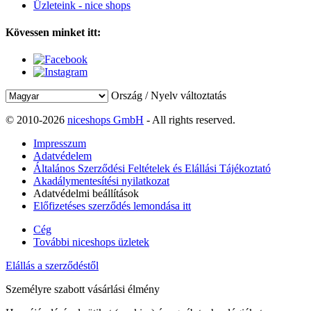
Üzleteink - nice shops
Kövessen minket itt:
Ország / Nyelv változtatás
© 2010-2026
niceshops GmbH
- All rights reserved.
Impresszum
Adatvédelem
Általános Szerződési Feltételek és Elállási Tájékoztató
Akadálymentesítési nyilatkozat
Adatvédelmi beállítások
Előfizetéses szerződés lemondása itt
Cég
További niceshops üzletek
Elállás a szerződéstől
Személyre szabott vásárlási élmény