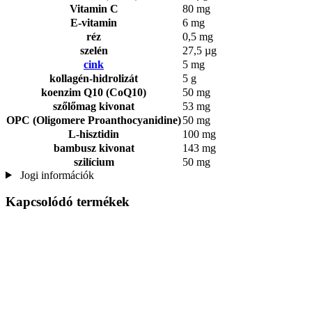
Vitamin C
80 mg
E-vitamin
6 mg
réz
0,5 mg
szelén
27,5 µg
cink
5 mg
kollagén-hidrolizát
5 g
koenzim Q10 (CoQ10)
50 mg
szőlőmag kivonat
53 mg
OPC (Oligomere Proanthocyanidine)
50 mg
L-hisztidin
100 mg
bambusz kivonat
143 mg
szilícium
50 mg
Jogi információk
Kapcsolódó termékek