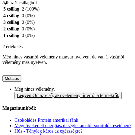
5,0
az 5 csillagból
5 csillag
2
(100%)
4 csillag
0
(0%)
3 csillag
0
(0%)
2 csillag
0
(0%)
1 csillag
0
(0%)
2
értékelés
Még nincs vásárlói vélemény magyar nyelven, de van 1 vásárlói
vélemény más nyelven.
Mutatás
Még nincs vélemény.
Legyen Ön az első, aki véleményt ír erről a termékről.
Magazinunkból:
Csokoládés Protein amerikai fánk
Megnövekedett energiaszükséglet amatőr sportolók esetében?
Hús - Tényleg káros az egészségre?