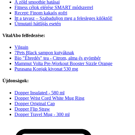
A zöld smoothie hatásai
Fitness célok elérése SMART módszerrel
Recept: Finom kakaós gofri
Itt a tavasz – Szabaduljon meg a felesleges kilóktól!
Útmutató hátfájás esetén
VitalAbo felfedezése:
Vilgain
7Pets Black sampon kutyáknak
Bio "Ébredés" tea - Citrom, alma és gyömbér
Mammut Volta Pre-Workout Booster Sizzle Orange
Purasana Konjak kivonat 530 mg
Újdonságok:
Dopper Insulated - 580 ml
Dopper Wrist Cord White Mug Ring
Dopper Original Cap
Dopper Flip Straw
Dopper Travel Mug - 300 ml