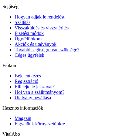
Segítség
Hogyan adjak le rendelést
Szállítás
Visszaküldés és visszatérítés
Fizetési módok
Ügyfélfiókom
Akciók és utalványok
További segítségre van szüksége?
Céges ügyfelek
Fiókom
Bejelentkezés
Regisztráció
Elfelejtette jelszavát?
Hol van a szállítmányom?
Utalvány beváltása
Hasznos információk
Magazin
Figyelünk környezetünkre
VitalAbo