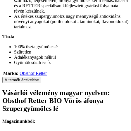
származó, teljesen érett, áfonya gyümölcs kerül felhasználásra
és a RETTER speciálisan kifejlesztett gyártási folyamata
révén készülnek.
Az értékes szupergyümölcs nagy mennyiségű antioxidáns
növényi anyagokat (polifenolokat - tanninokat, flavonoidokat)
tartalmaz.
Tiszta
100% tiszta gyümölcslé
Szűretlen
Adalékanyagok nélkül
Gyümölcsös-friss íz
Márka:
Obsthof Retter
A termék értékelése
Vásárlói vélemény magyar nyelven:
Obsthof Retter BIO Vörös áfonya
Szupergyümölcs lé
Magazinunkból: