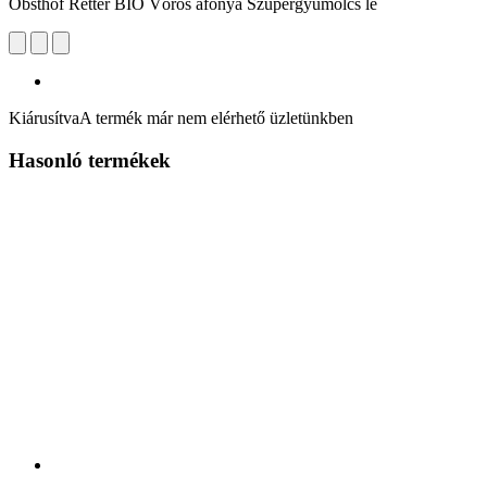
Obsthof Retter BIO Vörös áfonya Szupergyümölcs lé
Kiárusítva
A termék már nem elérhető üzletünkben
Hasonló termékek