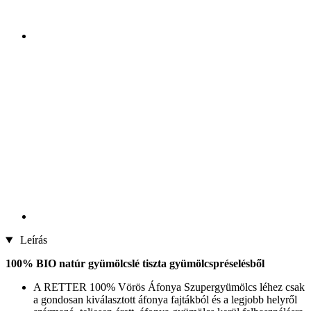
Leírás
100% BIO natúr gyümölcslé tiszta gyümölcspréselésből
A RETTER 100% Vörös Áfonya Szupergyümölcs léhez csak
a gondosan kiválasztott áfonya fajtákból és a legjobb helyről