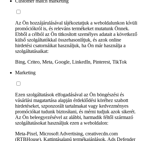
Customer match marketing
Az Ön hozzájárulásával tájékoztatjuk a weboldalunkon kívüli
promóciókról is, és releváns termékeket mutatunk Önnek.
Ebből a célból az Ön titkosított személyes adatait a következő
külső szolgáltatókkal összehasonlítjuk, és azok online
hirdetési csatornáikat használjuk, ha Ön már használja a
szolgáltatásaikat:
Bing, Criteo, Meta, Google, LinkedIn, Pinterest, TikTok
Marketing
Ezen szolgáltatások elfogadásával az Ön böngészési és
vásárlási magatartása alapján érdeklődési köréhez szabott
hirdetéseket, szponzorált tartalmakat vagy kedvezményes
promóciókat tudunk biztosítani, és mérni tudjuk azok sikerét.
Az Ön beleegyezésével az alábbi, harmadik féltől származó
szolgáltatásokat használjuk ezen a weboldalon:
Meta-Pixel, Microsoft Advertising, creativecdn.com
(RTBHouse), Kattintásalapú termékajánlások, Ads Defender