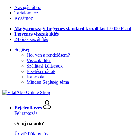
Navigációhoz
Tartalomhoz
Kosárhoz
Magyarország: Ingyenes standard kiszállítás
17.000 Ft-tól
Ingyenes visszaküldés
24 órás kiszállítás
Segítség
Hol van a rendelésem?
Visszaküldés
Szállítási költségek
Fizetési módok
Kapcsolat
Minden Segítség-téma
Bejelentkezés
Feliratkozás
Ön
új nálunk?
Ügyfélfiók nyitása