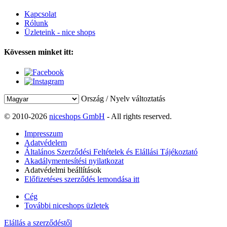
Kapcsolat
Rólunk
Üzleteink - nice shops
Kövessen minket itt:
Ország / Nyelv változtatás
© 2010-2026
niceshops GmbH
- All rights reserved.
Impresszum
Adatvédelem
Általános Szerződési Feltételek és Elállási Tájékoztató
Akadálymentesítési nyilatkozat
Adatvédelmi beállítások
Előfizetéses szerződés lemondása itt
Cég
További niceshops üzletek
Elállás a szerződéstől