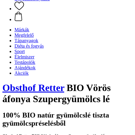
Márkák
Megfelelő
Tápanyagok
Diéta és fogyás
Sport
Élelmiszer
Testápolók
Ajándékok
Akciók
Obsthof Retter
BIO Vörös
áfonya Szupergyümölcs lé
100% BIO natúr gyümölcslé tiszta
gyümölcspréselésből