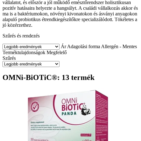
vállalatot, és először a jól működő emésztőrendszer holisztikusan
pozitív hatásaira helyezte a hangsúlyt. A családi vállalkozás akkor és
ma is a baktériumokon, növényi kivonatokon és ásványi anyagokon
alapuló probiotikus étrendkiegészítőkre specializálódott. Tökéletes a
jó közérzethez.
Szűrés és rendezés
Ár
Adagolási forma
Allergén - Mentes
Terméktulajdonságok
Megfelelő
Szűrés
OMNi-BiOTiC®: 13 termék