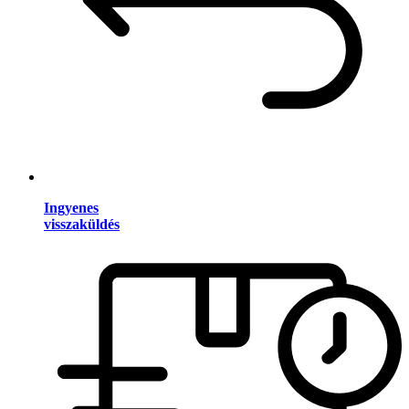
Ingyenes
visszaküldés