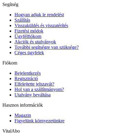
Segítség
Hogyan adjak le rendelést
Szállítás
Visszaküldés és visszatérítés
Fizetési módok
Ügyfélfiókom
Akciók és utalványok
További segítségre van szüksége?
Céges ügyfelek
Fiókom
Bejelentkezés
Regisztráció
Elfelejtette jelszavát?
Hol van a szállítmányom?
Utalvány beváltása
Hasznos információk
Magazin
Figyelünk környezetünkre
VitalAbo