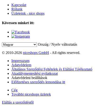
Kapcsolat
Rólunk
Üzleteink - nice shops
Kövessen minket itt:
Ország / Nyelv változtatás
© 2010-2026
niceshops GmbH
- All rights reserved.
Impresszum
Adatvédelem
Általános Szerződési Feltételek és Elállási Tájékoztató
Akadálymentesítési nyilatkozat
Adatvédelmi beállítások
Előfizetéses szerződés lemondása itt
Cég
További niceshops üzletek
Elállás a szerződéstől