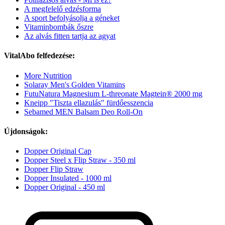
A megfelelő edzésforma
A sport befolyásolja a géneket
Vitaminbombák őszre
Az alvás fitten tartja az agyat
VitalAbo felfedezése:
More Nutrition
Solaray Men's Golden Vitamins
FutuNatura Magnesium L-threonate Magtein® 2000 mg
Kneipp "Tiszta ellazulás" fürdőesszencia
Sebamed MEN Balsam Deo Roll-On
Újdonságok:
Dopper Original Cap
Dopper Steel x Flip Straw - 350 ml
Dopper Flip Straw
Dopper Insulated - 1000 ml
Dopper Original - 450 ml