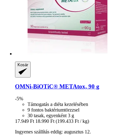
Kosár
OMNi-BiOTiC®
METAtox, 90 g
-5%
Támogatás a diéta kezelésében
9 fontos baktériumtörzzsel
30 tasak, egyenként 3 g
17.949 Ft
18.990 Ft
(199.433 Ft / kg)
Ingyenes szállítás eddig: augusztus 12.