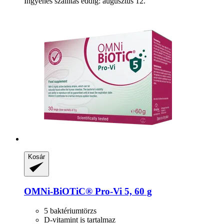
Ingyenes szállítás eddig: augusztus 12.
Kosár
OMNi-BiOTiC®
Pro-​Vi 5, 60 g
5 baktériumtörzs
D-vitamint is tartalmaz