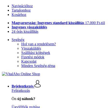
Navigációhoz
Tartalomhoz
Kosárhoz
Magyarország: Ingyenes standard kiszállítás
17.000 Ft-tól
Ingyenes visszaküldés
24 órás kiszállítás
Segítség
Hol van a rendelésem?
Visszaküldés
Szállítási költségek
Fizetési módok
Kapcsolat
Minden Segítség-téma
Bejelentkezés
Feliratkozás
Ön
új nálunk?
Ügyfélfiók nyitása