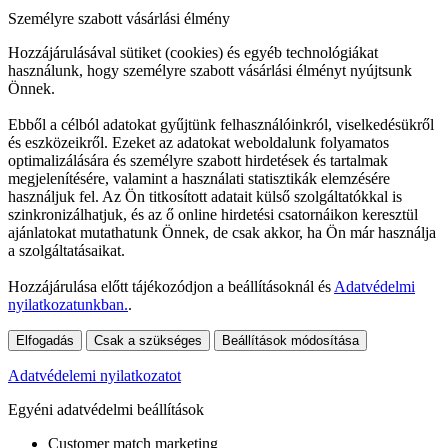
Személyre szabott vásárlási élmény
Hozzájárulásával sütiket (cookies) és egyéb technológiákat
használunk, hogy személyre szabott vásárlási élményt nyújtsunk
Önnek.
Ebből a célból adatokat gyűjtünk felhasználóinkról, viselkedésükről
és eszközeikről. Ezeket az adatokat weboldalunk folyamatos
optimalizálására és személyre szabott hirdetések és tartalmak
megjelenítésére, valamint a használati statisztikák elemzésére
használjuk fel. Az Ön titkosított adatait külső szolgáltatókkal is
szinkronizálhatjuk, és az ő online hirdetési csatornáikon keresztül
ajánlatokat mutathatunk Önnek, de csak akkor, ha Ön már használja
a szolgáltatásaikat.
Hozzájárulása előtt tájékozódjon a beállításoknál és
Adatvédelmi
nyilatkozatunkban.
.
Elfogadás
Csak a szükséges
Beállítások módosítása
Adatvédelemi nyilatkozatot
Egyéni adatvédelmi beállítások
Customer match marketing