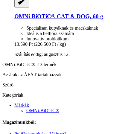
OMNi-BiOTiC®
CAT & DOG, 60 g
Speciálisan kutyáknak és macskáknak
Ideális a bélflóra számára
Innovatív probiotikum
13.590 Ft
(226.500 Ft / kg)
Szállítás eddig: augusztus 12.
OMNi-BiOTiC®: 13 termék
Az árak az ÁFÁT tartalmazzák
Szűrő
Kategóriák:
Márkák
OMNi-BiOTiC®
Magazinunkból:
Polifázisos alvás - Mi is ez?