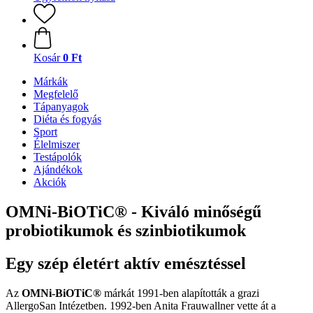
Kosár
0 Ft
Márkák
Megfelelő
Tápanyagok
Diéta és fogyás
Sport
Élelmiszer
Testápolók
Ajándékok
Akciók
OMNi-BiOTiC® - Kiváló minőségű
probiotikumok és szinbiotikumok
Egy szép életért aktív emésztéssel
Az
OMNi-BiOTiC®
márkát 1991-ben alapították a grazi
AllergoSan Intézetben. 1992-ben Anita Frauwallner vette át a