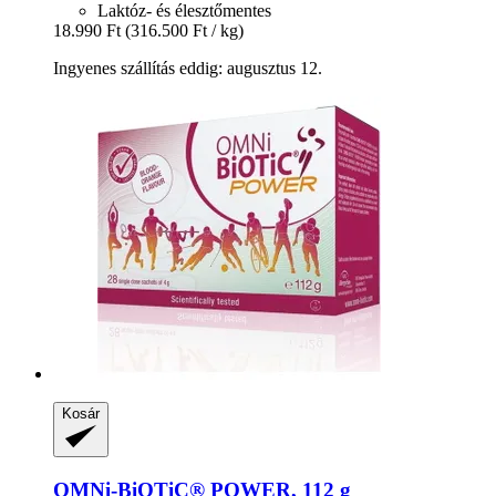
Laktóz- és élesztőmentes
18.990 Ft
(316.500 Ft / kg)
Ingyenes szállítás eddig: augusztus 12.
Kosár
OMNi-BiOTiC®
POWER, 112 g