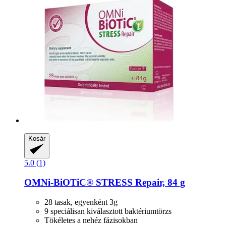
Kosár
5.0 (1)
OMNi-BiOTiC®
STRESS Repair, 84 g
28 tasak, egyenként 3g
9 speciálisan kiválasztott baktériumtörzs
Tökéletes a nehéz fázisokban