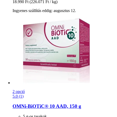
18.990 Ft
(226.071 Ft / kg)
Ingyenes szállítás eddig: augusztus 12.
2 opció
5.0 (1)
OMNi-BiOTiC®
10 AAD, 150 g
5 g-os tasakok