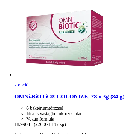
2 opció
OMNi-BiOTiC®
COLONIZE, 28 x 3g (84 g)
6 baktériumtörzzsel
Ideális vastagbéltükrözés után
Vegán formula
18.990 Ft
(226.071 Ft / kg)