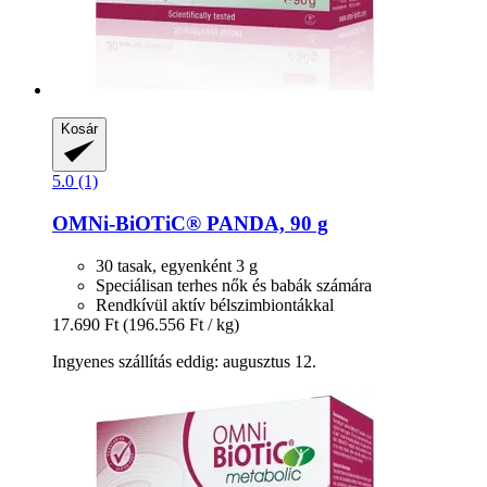
Kosár
5.0 (1)
OMNi-BiOTiC®
PANDA, 90 g
30 tasak, egyenként 3 g
Speciálisan terhes nők és babák számára
Rendkívül aktív bélszimbiontákkal
17.690 Ft
(196.556 Ft / kg)
Ingyenes szállítás eddig: augusztus 12.