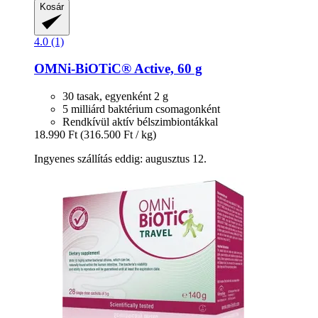
Kosár
4.0 (1)
OMNi-BiOTiC®
Active, 60 g
30 tasak, egyenként 2 g
5 milliárd baktérium csomagonként
Rendkívül aktív bélszimbiontákkal
18.990 Ft
(316.500 Ft / kg)
Ingyenes szállítás eddig: augusztus 12.