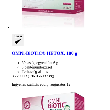
Kosár
OMNi-BiOTiC®
HETOX, 180 g
30 tasak, egyenként 6 g
8 baktériumtörzzsel
Terhesség alatt is
35.290 Ft
(196.056 Ft / kg)
Ingyenes szállítás eddig: augusztus 12.