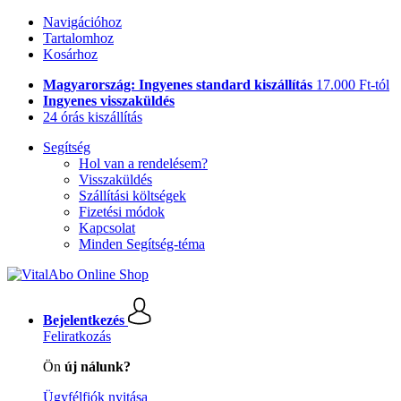
Navigációhoz
Tartalomhoz
Kosárhoz
Magyarország: Ingyenes standard kiszállítás
17.000 Ft-tól
Ingyenes visszaküldés
24 órás kiszállítás
Segítség
Hol van a rendelésem?
Visszaküldés
Szállítási költségek
Fizetési módok
Kapcsolat
Minden Segítség-téma
Bejelentkezés
Feliratkozás
Ön
új nálunk?
Ügyfélfiók nyitása