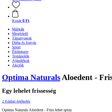
Kosár
0 Ft
Márkák
Megfelelő
Tápanyagok
Diéta és fogyás
Sport
Élelmiszer
Testápolók
Ajándékok
Akciók
Optima Naturals
Aloedent - Fris
Egy lehelet frissesség
2 Eddigi értékelés
Optima Naturals Aloedent - Friss lehet spray