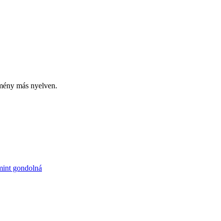
emény más nyelven.
 mint gondolná