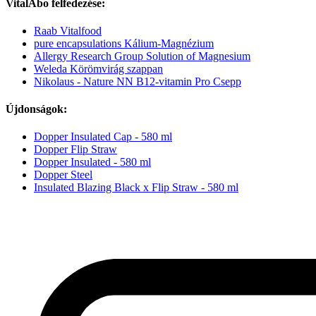
VitalAbo felfedezése:
Raab Vitalfood
pure encapsulations Kálium-Magnézium
Allergy Research Group Solution of Magnesium
Weleda Körömvirág szappan
Nikolaus - Nature NN B12-vitamin Pro Csepp
Újdonságok:
Dopper Insulated Cap - 580 ml
Dopper Flip Straw
Dopper Insulated - 580 ml
Dopper Steel
Insulated Blazing Black x Flip Straw - 580 ml