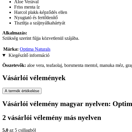
Aloe Verával
Friss menta íz
Harcol plakk-képződés ellen
Nyugtató és fertőtlenítő
Tisztítja a szájnyálkahártyát
Alkalmazás:
Szükség szerint fújja közvetlenül szájába.
Márka:
Optima Naturals
Kiegészítő információ
Összetevők:
aloe vera, teafaolaj, borsmenta mentol, manuka méz, gra
Vásárlói vélemények
A termék értékelése
Vásárlói vélemény magyar nyelven: Optima 
2 vásárlói vélemény más nyelven
5,0
az 5 csillagból