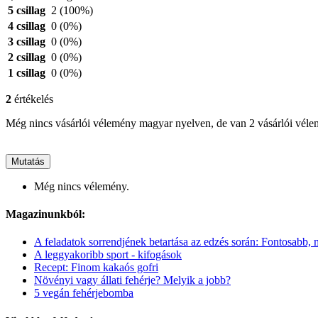
5 csillag
2
(100%)
4 csillag
0
(0%)
3 csillag
0
(0%)
2 csillag
0
(0%)
1 csillag
0
(0%)
2
értékelés
Még nincs vásárlói vélemény magyar nyelven, de van 2 vásárlói vél
Mutatás
Még nincs vélemény.
Magazinunkból:
A feladatok sorrendjének betartása az edzés során: Fontosabb,
A leggyakoribb sport - kifogások
Recept: Finom kakaós gofri
Növényi vagy állati fehérje? Melyik a jobb?
5 vegán fehérjebomba