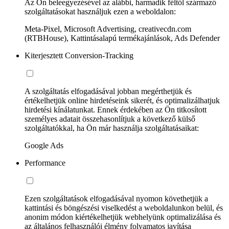
Az Ön beleegyezésével az alábbi, harmadik féltől származó
szolgáltatásokat használjuk ezen a weboldalon:
Meta-Pixel, Microsoft Advertising, creativecdn.com
(RTBHouse), Kattintásalapú termékajánlások, Ads Defender
Kiterjesztett Conversion-Tracking
A szolgáltatás elfogadásával jobban megérthetjük és
értékelhetjük online hirdetéseink sikerét, és optimalizálhatjuk
hirdetési kínálatunkat. Ennek érdekében az Ön titkosított
személyes adatait összehasonlítjuk a következő külső
szolgáltatókkal, ha Ön már használja szolgáltatásaikat:
Google Ads
Performance
Ezen szolgáltatások elfogadásával nyomon követhetjük a
kattintási és böngészési viselkedést a weboldalunkon belül, és
anonim módon kiértékelhetjük webhelyünk optimalizálása és
az általános felhasználói élmény folyamatos javítása