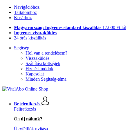
Navigációhoz
Tartalomhoz
Kosárhoz
Magyarország: Ingyenes standard kiszállítás
17.000 Ft-tól
Ingyenes visszaküldés
24 órás kiszállítás
Segítség
Hol van a rendelésem?
Visszaküldés
Szállítási költségek
Fizetési módok
Kapcsolat
Minden Segítség-téma
Bejelentkezés
Feliratkozás
Ön
új nálunk?
Ügyfélfiók nyitása