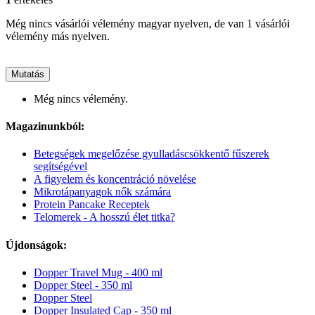
Még nincs vásárlói vélemény magyar nyelven, de van 1 vásárlói
vélemény más nyelven.
Mutatás
Még nincs vélemény.
Magazinunkból:
Betegségek megelőzése gyulladáscsökkentő fűszerek
segítségével
A figyelem és koncentráció növelése
Mikrotápanyagok nők számára
Protein Pancake Receptek
Telomerek - A hosszú élet titka?
Újdonságok:
Dopper Travel Mug - 400 ml
Dopper Steel - 350 ml
Dopper Steel
Dopper Insulated Cap - 350 ml