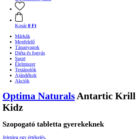
Kosár
0 Ft
Márkák
Megfelelő
Tápanyagok
Diéta és fogyás
Sport
Élelmiszer
Testápolók
Ajándékok
Akciók
Optima Naturals
Antartic Krill
Kidz
Szopogató tabletta gyerekeknek
Jelenleg egy értékelés.