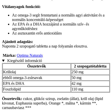
Vitálanyagok funkciói:
Az omega-3 segít fenntartani a normális agyi aktivitást és a
normális koncentráló-képességet
Az EPA és a DHA hozzájárul a normális szív- és
agyműködéshez
Az asztaxantin erős antioxidáns
Ajánlott adagolás:
Naponta 2 szopogató tabletta a nap folyamán elosztva.
Márka:
Optima Naturals
Kiegészítő információ
Összetevők
2 szopogatótabletta
Krillolaj
250 mg
ebből omega-3-zsírsavak
50 mg
EPA és DHA
42 mg
Foszfolipid
110 mg
Összetevők:
cukor, glükóz szirup, zselatin (állat), krill olaj (lipid
kivonat, Euphausia superba), Orange *, málna *, kármin **,
carnaubaviasz ***