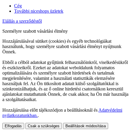
Cég
További niceshops üzletek
Elállás a szerződéstől
Személyre szabott vásárlási élmény
Hozzájárulásával sütiket (cookies) és egyéb technológiákat
használunk, hogy személyre szabott vásárlási élményt nyújtsunk
Önnek.
Ebből a célból adatokat gyűjtünk felhasználóinkról, viselkedésükről
és eszközeikről. Ezeket az adatokat weboldalunk folyamatos
optimalizálására és személyre szabott hirdetések és tartalmak
megjelenítésére, valamint a használati statisztikák elemzésére
használjuk fel. Az Ön titkosított adatait külső szolgáltatókkal is
szinkronizálhatjuk, és az ő online hirdetési csatornáikon keresztül
ajánlatokat mutathatunk Önnek, de csak akkor, ha Ön már használja
a szolgáltatásaikat.
Hozzájárulása előtt tájékozódjon a beállításoknál és
Adatvédelmi
nyilatkozatunkban.
.
Elfogadás
Csak a szükséges
Beállítások módosítása