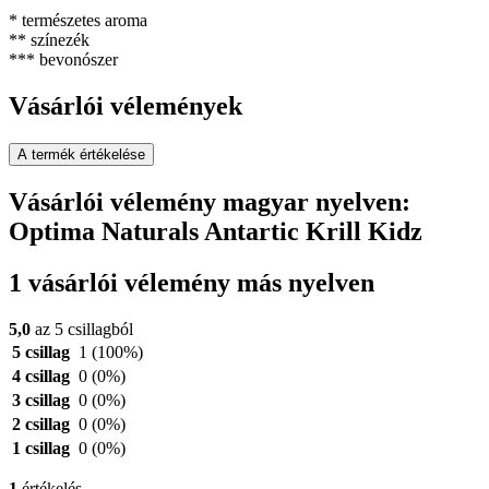
* természetes aroma
** színezék
*** bevonószer
Vásárlói vélemények
A termék értékelése
Vásárlói vélemény magyar nyelven:
Optima Naturals Antartic Krill Kidz
1 vásárlói vélemény más nyelven
5,0
az 5 csillagból
5 csillag
1
(100%)
4 csillag
0
(0%)
3 csillag
0
(0%)
2 csillag
0
(0%)
1 csillag
0
(0%)
1
értékelés