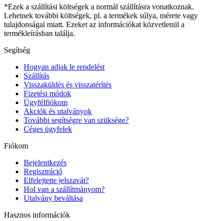
*Ezek a szállítási költségek a normál szállításra vonatkoznak.
Lehetnek további költségek, pl. a termékek súlya, mérete vagy
tulajdonságai miatt. Ezeket az információkat közvetlenül a
termékleírásban találja.
Segítség
Hogyan adjak le rendelést
Szállítás
Visszaküldés és visszatérítés
Fizetési módok
Ügyfélfiókom
Akciók és utalványok
További segítségre van szüksége?
Céges ügyfelek
Fiókom
Bejelentkezés
Regisztráció
Elfelejtette jelszavát?
Hol van a szállítmányom?
Utalvány beváltása
Hasznos információk