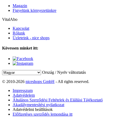
Magazin
Figyelünk környezetünkre
VitalAbo
Kapcsolat
Rólunk
Üzleteink - nice shops
Kövessen minket itt:
Ország / Nyelv változtatás
© 2010-2026
niceshops GmbH
- All rights reserved.
Impresszum
Adatvédelem
Általános Szerződési Feltételek és Elállási Tájékoztató
Akadálymentesítési nyilatkozat
Adatvédelmi beállítások
Előfizetéses szerződés lemondása itt