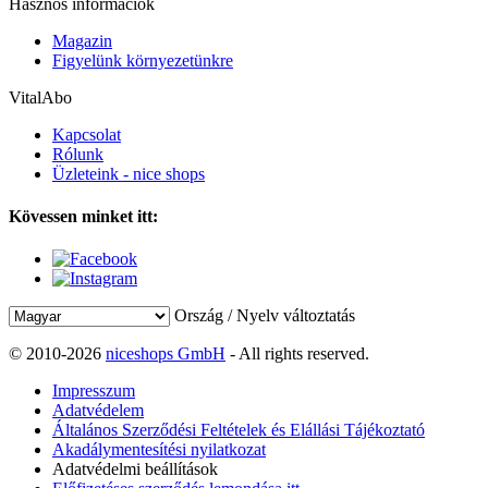
Hasznos információk
Magazin
Figyelünk környezetünkre
VitalAbo
Kapcsolat
Rólunk
Üzleteink - nice shops
Kövessen minket itt:
Ország / Nyelv változtatás
© 2010-2026
niceshops GmbH
- All rights reserved.
Impresszum
Adatvédelem
Általános Szerződési Feltételek és Elállási Tájékoztató
Akadálymentesítési nyilatkozat
Adatvédelmi beállítások