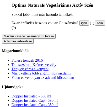
Optima Naturals Vegetáriánus Aktív Szén
Sokkal jobb, mint más hasonló termékek.
Ez az értékelés hasznos volt az Ön számára?
(1)
igen
nem
(0)
Minden vásárlói vélemény mutatása
A termék értékelése
Magazinunkból:
Fitness trendek 2016
Transzzsírok: Krémes veszély
Tényleg káros a kenyér?
Miért kellene több arginint fogyasztani?
Fitten és vékonyan az adventi időszakban
Újdonságok:
Dopper Insulated - 580 ml
Dopper Insulated Cap - 580 ml
Dopper Insulated Cap - 350 ml