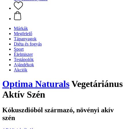
Márkák
Megfelelő
Tápanyagok
Diéta és fogyás
Sport
Élelmiszer
Testápolók
Ajándékok
Akciók
Optima Naturals
Vegetáriánus
Aktív Szén
Kókuszdióból származó, növényi akív
szén