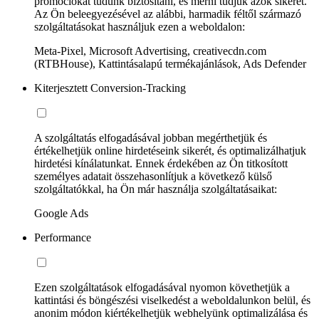
promóciókat tudunk biztosítani, és mérni tudjuk azok sikerét.
Az Ön beleegyezésével az alábbi, harmadik féltől származó
szolgáltatásokat használjuk ezen a weboldalon:
Meta-Pixel, Microsoft Advertising, creativecdn.com
(RTBHouse), Kattintásalapú termékajánlások, Ads Defender
Kiterjesztett Conversion-Tracking
A szolgáltatás elfogadásával jobban megérthetjük és
értékelhetjük online hirdetéseink sikerét, és optimalizálhatjuk
hirdetési kínálatunkat. Ennek érdekében az Ön titkosított
személyes adatait összehasonlítjuk a következő külső
szolgáltatókkal, ha Ön már használja szolgáltatásaikat:
Google Ads
Performance
Ezen szolgáltatások elfogadásával nyomon követhetjük a
kattintási és böngészési viselkedést a weboldalunkon belül, és
anonim módon kiértékelhetjük webhelyünk optimalizálása és