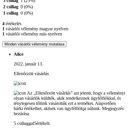
3 csillag
1
(25%)
2 csillag
0
(0%)
1 csillag
0
(0%)
4
értékelés
1
vásárlói vélemény magyar nyelven
1
vásárlói vélemény más nyelven
Minden vásárlói vélemény mutatása
Alice
2022. január 13.
Ellenőrzött vásárlás
Az „Ellenőrzött vásárlás” azt jelenti, hogy a véleményt
olyan vásárlók küldték, akik rendelkeznek ügyfélfiókkal, és
ténylegesen tőlünk vásárolták ezt a terméket. Alapvetően
bárki értékelhet, akinek van ügyfélfiókja nálunk.
Megjegyzés
bezárása
5 csillaggal5értékelt.