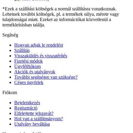
*Ezek a szállítási költségek a normál szállításra vonatkoznak.
Lehetnek további költségek, pl. a termékek súlya, mérete vagy
tulajdonságai miatt. Ezeket az információkat közvetlenül a
termékleírásban találja.
Segítség
Hogyan adjak le rendelést
Szállítás
Visszaküldés és visszatérítés
Fizetési módok
Ügyfélfiókom
Akciók és utalványok
További segítségre van szüksége?
Céges ügyfelek
Fiókom
Bejelentkezés
Regisztráció
Elfelejtette jelszavát?
Hol van a szállítmányom?
Utalvány beváltása