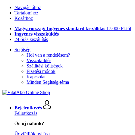
Navigációhoz
Tartalomhoz
Kosárhoz
Magyarország: Ingyenes standard kiszállítás
17.000 Ft-tól
Ingyenes visszaküldés
24 órás kiszállítás
Segítség
Hol van a rendelésem?
Visszaküldés
Szállítási költségek
Fizetési módok
Kapcsolat
Minden Segítség-téma
Bejelentkezés
Feliratkozás
Ön
új nálunk?
Ügyfélfiók nyitása