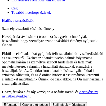
Előfizetéses szerződés lemondása itt
Cég
További niceshops üzletek
Elállás a szerződéstől
Személyre szabott vásárlási élmény
Hozzájárulásával sütiket (cookies) és egyéb technológiákat
használunk, hogy személyre szabott vásárlási élményt nyújtsunk
Önnek.
Ebből a célból adatokat gyűjtünk felhasználóinkról, viselkedésükről
és eszközeikről. Ezeket az adatokat weboldalunk folyamatos
optimalizálására és személyre szabott hirdetések és tartalmak
megjelenítésére, valamint a használati statisztikák elemzésére
használjuk fel. Az Ön titkosított adatait külső szolgáltatókkal is
szinkronizálhatjuk, és az ő online hirdetési csatornáikon keresztül
ajánlatokat mutathatunk Önnek, de csak akkor, ha Ön már használja
a szolgáltatásaikat.
Hozzájárulása előtt tájékozódjon a beállításoknál és
Adatvédelmi
nyilatkozatunkban.
.
Elfogadás
Csak a szükséges
Beállítások módosítása