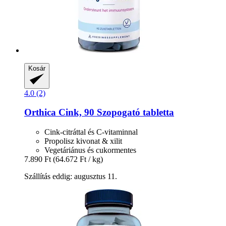
Kosár
4.0 (2)
Orthica
Cink, 90 Szopogató tabletta
Cink-citráttal és C-vitaminnal
Propolisz kivonat & xilit
Vegetáriánus és cukormentes
7.890 Ft
(64.672 Ft / kg)
Szállítás eddig: augusztus 11.