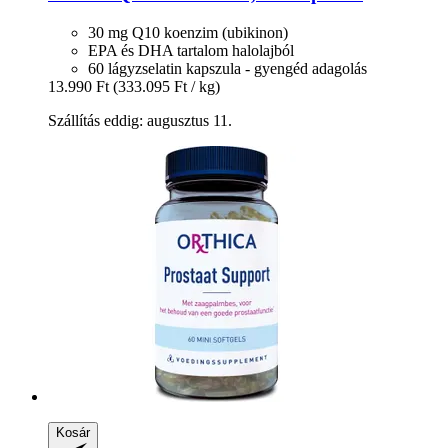
30 mg Q10 koenzim (ubikinon)
EPA és DHA tartalom halolajból
60 lágyzselatin kapszula - gyengéd adagolás
13.990 Ft
(333.095 Ft / kg)
Szállítás eddig: augusztus 11.
Kosár