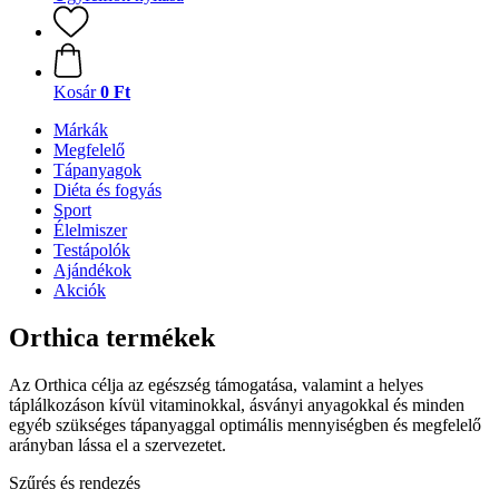
Kosár
0 Ft
Márkák
Megfelelő
Tápanyagok
Diéta és fogyás
Sport
Élelmiszer
Testápolók
Ajándékok
Akciók
Orthica termékek
Az Orthica célja az egészség támogatása, valamint a helyes
táplálkozáson kívül vitaminokkal, ásványi anyagokkal és minden
egyéb szükséges tápanyaggal optimális mennyiségben és megfelelő
arányban lássa el a szervezetet.
Szűrés és rendezés