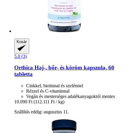
Kosár
5.0 (3)
Orthica
Haj-​, bőr-​ és köröm kapszula, 60
tabletta
Cinkkel, biotinnal és szelénnel
Rézzel és C-vitaminnal
Vegán és mesterséges adalékanyagoktól mentes
10.090 Ft
(112.111 Ft / kg)
Szállítás eddig: augusztus 11.