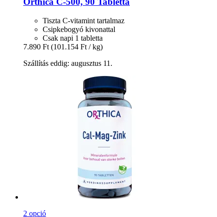
Orthica
C-​500, 90 Tabletta
Tiszta C-vitamint tartalmaz
Csipkebogyó kivonattal
Csak napi 1 tabletta
7.890 Ft
(101.154 Ft / kg)
Szállítás eddig: augusztus 11.
2 opció