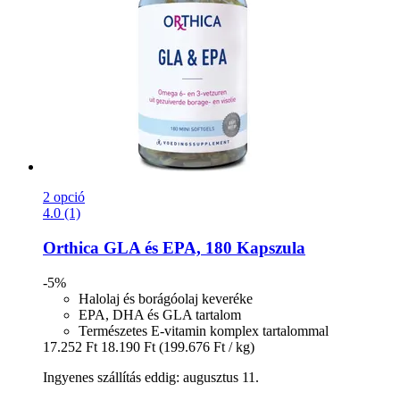
2 opció
4.0 (1)
Orthica
GLA és EPA, 180 Kapszula
-5%
Halolaj és borágóolaj keveréke
EPA, DHA és GLA tartalom
Természetes E-vitamin komplex tartalommal
17.252 Ft
18.190 Ft
(199.676 Ft / kg)
Ingyenes szállítás eddig: augusztus 11.