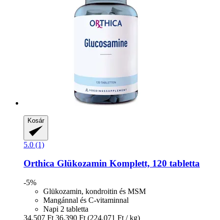
Kosár
5.0 (1)
Orthica
Glükozamin Komplett, 120 tabletta
-5%
Glükozamin, kondroitin és MSM
Mangánnal és C-vitaminnal
Napi 2 tabletta
34.507 Ft
36.390 Ft
(224.071 Ft / kg)