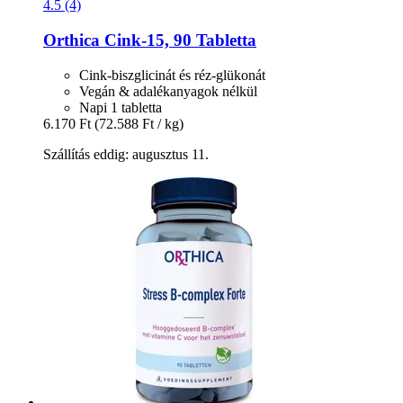
4.5 (4)
Orthica
Cink-​15, 90 Tabletta
Cink-biszglicinát és réz-glükonát
Vegán & adalékanyagok nélkül
Napi 1 tabletta
6.170 Ft
(72.588 Ft / kg)
Szállítás eddig: augusztus 11.