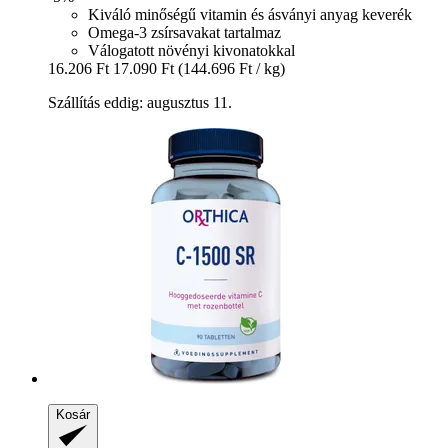
Kiváló minőségű vitamin és ásványi anyag keverék
Omega-3 zsírsavakat tartalmaz
Válogatott növényi kivonatokkal
16.206 Ft
17.090 Ft
(144.696 Ft / kg)
Szállítás eddig: augusztus 11.
Kosár