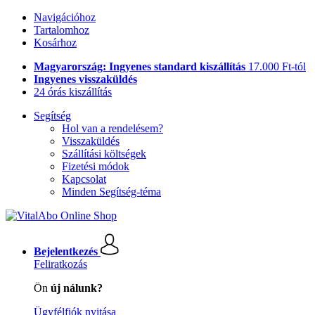
Navigációhoz
Tartalomhoz
Kosárhoz
Magyarország: Ingyenes standard kiszállítás
17.000 Ft-tól
Ingyenes visszaküldés
24 órás kiszállítás
Segítség
Hol van a rendelésem?
Visszaküldés
Szállítási költségek
Fizetési módok
Kapcsolat
Minden Segítség-téma
Bejelentkezés
Feliratkozás
Ön
új nálunk?
Ügyfélfiók nyitása