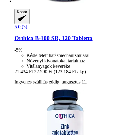
Kosár
5.0 (3)
Orthica
B-​100 SR, 120 Tabletta
-5%
Késleltetett hatásmechanizmussal
Növényi kivonatokat tartalmaz
Vitálanyagok keveréke
21.434 Ft
22.590 Ft
(123.184 Ft / kg)
Ingyenes szállítás eddig: augusztus 11.