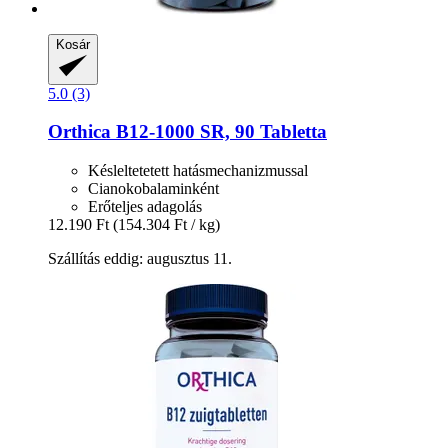
Kosár
5.0 (3)
Orthica
B12-​1000 SR, 90 Tabletta
Késleltetetett hatásmechanizmussal
Cianokobalaminként
Erőteljes adagolás
12.190 Ft
(154.304 Ft / kg)
Szállítás eddig: augusztus 11.