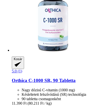
Kosár
5.0 (1)
Orthica
C-​1000 SR, 90 Tabletta
Nagy dózisú C-vitamin (1000 mg)
Késleltetett felszívódású (SR) technológia
90 tabletta csomagonként
11.390 Ft
(80.211 Ft / kg)