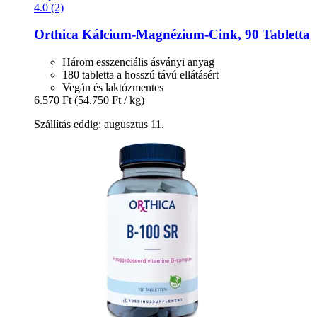
4.0 (2)
Orthica
Kálcium-​Magnézium-​Cink, 90 Tabletta
Három esszenciális ásványi anyag
180 tabletta a hosszú távú ellátásért
Vegán és laktózmentes
6.570 Ft
(54.750 Ft / kg)
Szállítás eddig: augusztus 11.