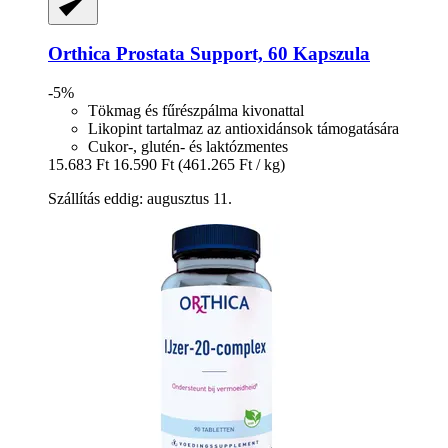
Orthica
Prostata Support, 60 Kapszula
-5%
Tökmag és fűrészpálma kivonattal
Likopint tartalmaz az antioxidánsok támogatására
Cukor-, glutén- és laktózmentes
15.683 Ft
16.590 Ft
(461.265 Ft / kg)
Szállítás eddig: augusztus 11.