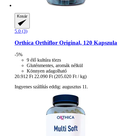
Kosár
5.0 (3)
Orthica
Orthiflor Original, 120 Kapszula
-5%
9 élő kultúra törzs
Gluténmentes, aromák nélkül
Könnyen adagolható
20.912 Ft
22.090 Ft
(205.020 Ft / kg)
Ingyenes szállítás eddig: augusztus 11.