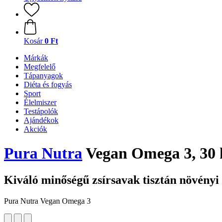
Kosár
0 Ft
Márkák
Megfelelő
Tápanyagok
Diéta és fogyás
Sport
Élelmiszer
Testápolók
Ajándékok
Akciók
Pura Nutra
Vegan Omega 3, 30 
Kiváló minőségű zsírsavak tisztán növényi
Pura Nutra Vegan Omega 3