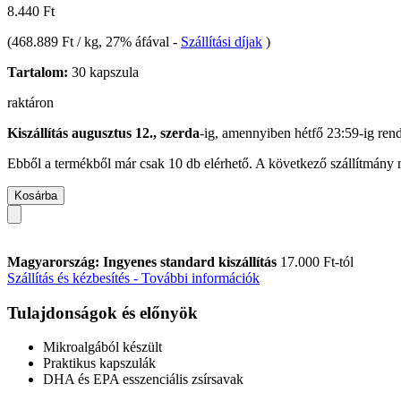
8.440 Ft
(
468.889 Ft / kg
, 27% áfával
-
Szállítási díjak
)
Tartalom:
30 kapszula
raktáron
Kiszállítás augusztus 12., szerda
-ig, amennyiben
hétfő 23:59-ig
rend
Ebből a termékből már csak 10 db elérhető. A következő szállítmány m
Kosárba
Magyarország: Ingyenes standard kiszállítás
17.000 Ft-tól
Szállítás és kézbesítés - További információk
Tulajdonságok és előnyök
Mikroalgából készült
Praktikus kapszulák
DHA és EPA esszenciális zsírsavak