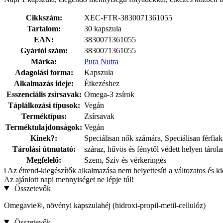
Cikkszám:
XEC-FTR-3830071361055
Tartalom:
30 kapszula
EAN:
3830071361055
Gyártói szám:
3830071361055
Márka:
Pura Nutra
Adagolási forma:
Kapszula
Alkalmazás ideje:
Étkezéshez
Esszenciális zsírsavak:
Omega-3 zsírok
Táplálkozási típusok:
Vegán
Terméktípus:
Zsírsavak
Terméktulajdonságok:
Vegán
Kinek?:
Speciálisan nők számára, Speciálisan férfia
Tárolási útmutató:
száraz, hűvös és fénytől védett helyen tárol
Megfelelő:
Szem, Szív és vérkeringés
i
Az étrend-kiegészítők alkalmazása nem helyettesíti a változatos és k
Az ajánlott napi mennyiséget ne lépje túl!
Összetevők
Omegavie®, növényi kapszulahéj (hidroxi-propil-metil-cellulóz)
Összetevők