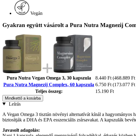
Vegán
Gyakran együtt vásárolt a Pura Nutra Magnezij Com
Pura Nutra Vegan Omega 3, 30 kapszula
8.440 Ft
(468.889 Ft 
Pura Nutra Magnezij Complex, 60 kapszula
6.750 Ft
(173.077 Ft 
Teljes összeg:
15.190 Ft
Mindkettő a kosárba
Leírás
A Vegan Omega 3 tisztán növényi alternatívát kínál a hagyományos ha
biztosítják a DHA és EPA esszenciális zsírsavakat. A kapszulák bevé
Javasolt adagolás:
Napi 1 kapszula, elegendő mennyiségű folyadékkal, étkezés közben 