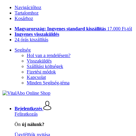
Navigációhoz
Tartalomhoz
Kosárhoz
Magyarország: Ingyenes standard kiszállítás
17.000 Ft-tól
Ingyenes visszaküldés
24 órás kiszállítás
Segítség
Hol van a rendelésem?
Visszaküldés
Szállítási költségek
Fizetési módok
Kapcsolat
Minden Segítség-téma
Bejelentkezés
Feliratkozás
Ön
új nálunk?
Ügyfélfiók nyitása