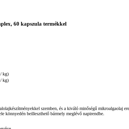
plex, 60 kapszula termékkel
/ kg)
/ kg)
lolajkészítményekkel szemben, és a kiváló minőségű mikroalgaolaj erej
tele könnyedén beilleszthető bármely meglévő napirendbe.
bevéve.