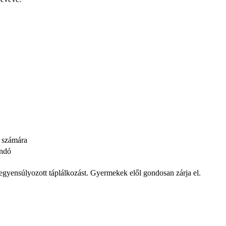
k számára
andó
iegyensúlyozott táplálkozást. Gyermekek elől gondosan zárja el.