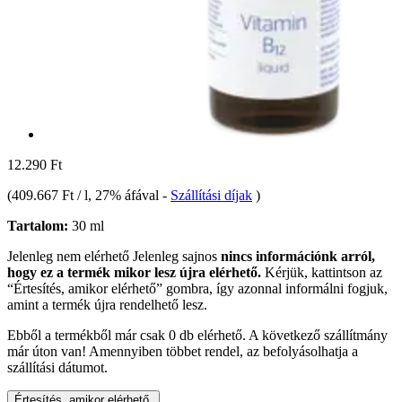
12.290 Ft
(
409.667 Ft / l
, 27% áfával
-
Szállítási díjak
)
Tartalom:
30 ml
Jelenleg nem elérhető
Jelenleg sajnos
nincs információnk arról,
hogy ez a termék mikor lesz újra elérhető.
Kérjük, kattintson az
“Értesítés, amikor elérhető” gombra, így azonnal informálni fogjuk,
amint a termék újra rendelhető lesz.
Ebből a termékből már csak 0 db elérhető. A következő szállítmány
már úton van! Amennyiben többet rendel, az befolyásolhatja a
szállítási dátumot.
Értesítés, amikor elérhető.