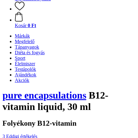
Kosár
0 Ft
Márkák
Megfelelő
Tápanyagok
Diéta és fogyás
Sport
Élelmiszer
Testápolók
Ajándékok
Akciók
pure encapsulations
B12-
vitamin liquid, 30 ml
Folyékony B12-vitamin
3 Eddigi értékelés