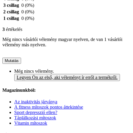
3 csillag
0
(0%)
2 csillag
0
(0%)
1 csillag
0
(0%)
3
értékelés
Még nincs vásárlói vélemény magyar nyelven, de van 1 vásárlói
vélemény más nyelven.
Mutatás
Még nincs vélemény.
Legyen Ön az első, aki véleményt ír erről a termékről.
Magazinunkból:
Az inaktivitás járványa
A fitness mítoszok pontos áttekintése
Sport depresszió ellen?
Táplálkozási mítoszok
Vitamin mítoszok