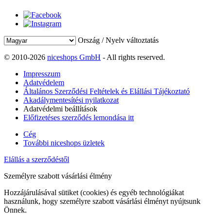
Ország / Nyelv változtatás
© 2010-2026
niceshops GmbH
- All rights reserved.
Impresszum
Adatvédelem
Általános Szerződési Feltételek és Elállási Tájékoztató
Akadálymentesítési nyilatkozat
Adatvédelmi beállítások
Előfizetéses szerződés lemondása itt
Cég
További niceshops üzletek
Elállás a szerződéstől
Személyre szabott vásárlási élmény
Hozzájárulásával sütiket (cookies) és egyéb technológiákat
használunk, hogy személyre szabott vásárlási élményt nyújtsunk
Önnek.