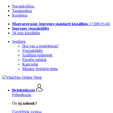
Navigációhoz
Tartalomhoz
Kosárhoz
Magyarország: Ingyenes standard kiszállítás
17.000 Ft-tól
Ingyenes visszaküldés
24 órás kiszállítás
Segítség
Hol van a rendelésem?
Visszaküldés
Szállítási költségek
Fizetési módok
Kapcsolat
Minden Segítség-téma
Bejelentkezés
Feliratkozás
Ön
új nálunk?
Ügyfélfiók nyitása