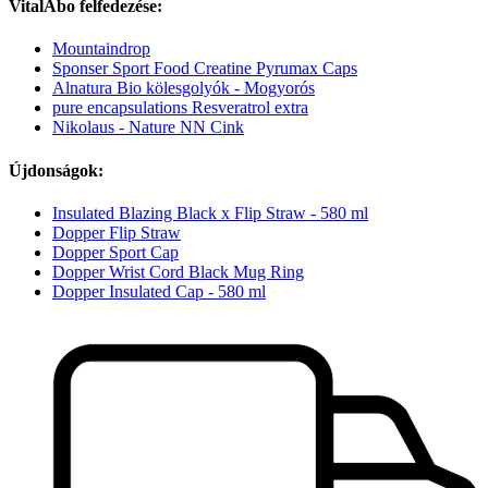
VitalAbo felfedezése:
Mountaindrop
Sponser Sport Food Creatine Pyrumax Caps
Alnatura Bio kölesgolyók - Mogyorós
pure encapsulations Resveratrol extra
Nikolaus - Nature NN Cink
Újdonságok:
Insulated Blazing Black x Flip Straw - 580 ml
Dopper Flip Straw
Dopper Sport Cap
Dopper Wrist Cord Black Mug Ring
Dopper Insulated Cap - 580 ml