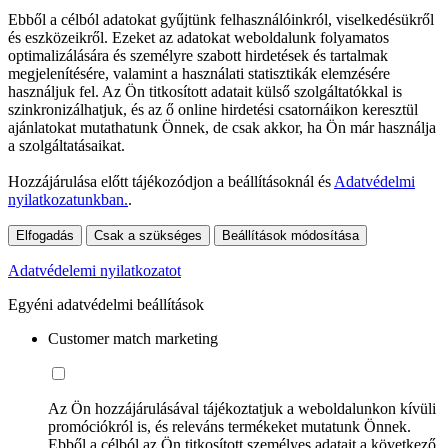
Ebből a célból adatokat gyűjtünk felhasználóinkról, viselkedésükről
és eszközeikről. Ezeket az adatokat weboldalunk folyamatos
optimalizálására és személyre szabott hirdetések és tartalmak
megjelenítésére, valamint a használati statisztikák elemzésére
használjuk fel. Az Ön titkosított adatait külső szolgáltatókkal is
szinkronizálhatjuk, és az ő online hirdetési csatornáikon keresztül
ajánlatokat mutathatunk Önnek, de csak akkor, ha Ön már használja
a szolgáltatásaikat.
Hozzájárulása előtt tájékozódjon a beállításoknál és
Adatvédelmi
nyilatkozatunkban.
.
Elfogadás
Csak a szükséges
Beállítások módosítása
Adatvédelemi nyilatkozatot
Egyéni adatvédelmi beállítások
Customer match marketing
Az Ön hozzájárulásával tájékoztatjuk a weboldalunkon kívüli
promóciókról is, és releváns termékeket mutatunk Önnek.
Ebből a célból az Ön titkosított személyes adatait a következő