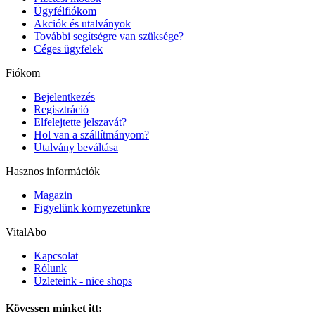
Ügyfélfiókom
Akciók és utalványok
További segítségre van szüksége?
Céges ügyfelek
Fiókom
Bejelentkezés
Regisztráció
Elfelejtette jelszavát?
Hol van a szállítmányom?
Utalvány beváltása
Hasznos információk
Magazin
Figyelünk környezetünkre
VitalAbo
Kapcsolat
Rólunk
Üzleteink - nice shops
Kövessen minket itt: