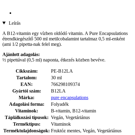
Leírás
A B12-vitamin egy vízben oldódó vitamin. A Pure Encapsulations
étrendkiegészítő 500 ml metilcobalamint tartalmaz 0,5 ml-enként
(ami 1/2 pipetta-nak felel meg).
Ajánlott adagolás:
½ pipettával (0,5 ml) naponta, étkezés közben bevéve.
Cikkszám:
PE-B12LA
Tartalom:
30 ml
EAN:
766298109374
Gyártói szám:
B12LA
Márka:
pure encapsulations
Adagolási forma:
Folyadék
Vitaminok:
B-vitamin, B12-vitamin
Táplálkozási típusok:
Vegán, Vegetáriánus
Terméktípus:
Vitaminok
Terméktulajdonságok:
Fruktóz mentes, Vegán, Vegetáriánus