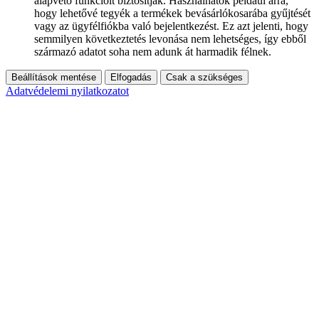
alapvető funkcióit biztosítják. Használhatók például arra,
hogy lehetővé tegyék a termékek bevásárlókosarába gyűjtését
vagy az ügyfélfiókba való bejelentkezést. Ez azt jelenti, hogy
semmilyen következtetés levonása nem lehetséges, így ebből
származó adatot soha nem adunk át harmadik félnek.
Beállítások mentése
Elfogadás
Csak a szükséges
Adatvédelemi nyilatkozatot