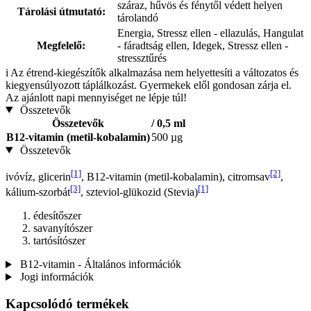
száraz, hűvös és fénytől védett helyen
Tárolási útmutató:
tárolandó
Energia, Stressz ellen - ellazulás, Hangulat
Megfelelő:
- fáradtság ellen, Idegek, Stressz ellen -
stressztűrés
i
Az étrend-kiegészítők alkalmazása nem helyettesíti a változatos és
kiegyensúlyozott táplálkozást. Gyermekek elől gondosan zárja el.
Az ajánlott napi mennyiséget ne lépje túl!
Összetevők
Összetevők
/ 0,5 ml
B12-vitamin (metil-kobalamin)
500 µg
Összetevők
[1]
[2]
ivóvíz, glicerin
, B12-vitamin (metil-kobalamin), citromsav
,
[3]
[1]
kálium-szorbát
, szteviol-glükozid (Stevia)
édesítőszer
savanyítószer
tartósítószer
B12-vitamin - Általános információk
Jogi információk
Kapcsolódó termékek