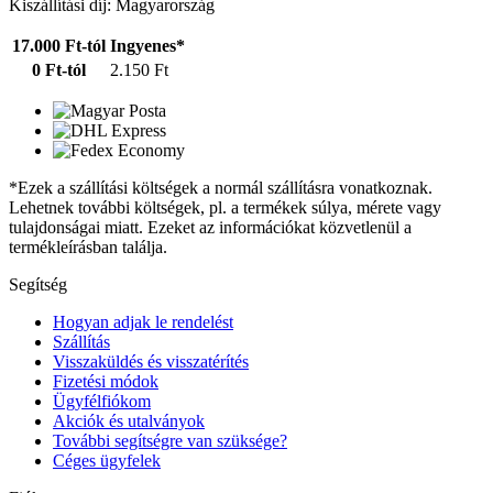
Kiszállítási díj: Magyarország
17.000 Ft-tól
Ingyenes*
0 Ft-tól
2.150 Ft
*Ezek a szállítási költségek a normál szállításra vonatkoznak.
Lehetnek további költségek, pl. a termékek súlya, mérete vagy
tulajdonságai miatt. Ezeket az információkat közvetlenül a
termékleírásban találja.
Segítség
Hogyan adjak le rendelést
Szállítás
Visszaküldés és visszatérítés
Fizetési módok
Ügyfélfiókom
Akciók és utalványok
További segítségre van szüksége?
Céges ügyfelek