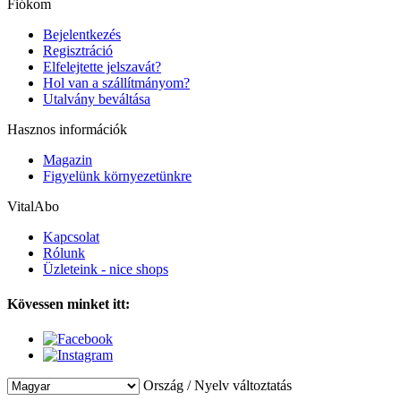
Fiókom
Bejelentkezés
Regisztráció
Elfelejtette jelszavát?
Hol van a szállítmányom?
Utalvány beváltása
Hasznos információk
Magazin
Figyelünk környezetünkre
VitalAbo
Kapcsolat
Rólunk
Üzleteink - nice shops
Kövessen minket itt:
Ország / Nyelv változtatás