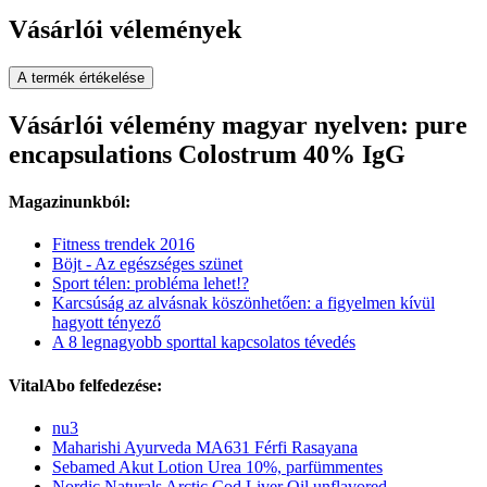
Vásárlói vélemények
A termék értékelése
Vásárlói vélemény magyar nyelven: pure
encapsulations Colostrum 40% IgG
Magazinunkból:
Fitness trendek 2016
Böjt - Az egészséges szünet
Sport télen: probléma lehet!?
Karcsúság az alvásnak köszönhetően: a figyelmen kívül
hagyott tényező
A 8 legnagyobb sporttal kapcsolatos tévedés
VitalAbo felfedezése:
nu3
Maharishi Ayurveda MA631 Férfi Rasayana
Sebamed Akut Lotion Urea 10%, parfümmentes
Nordic Naturals Arctic Cod Liver Oil unflavored