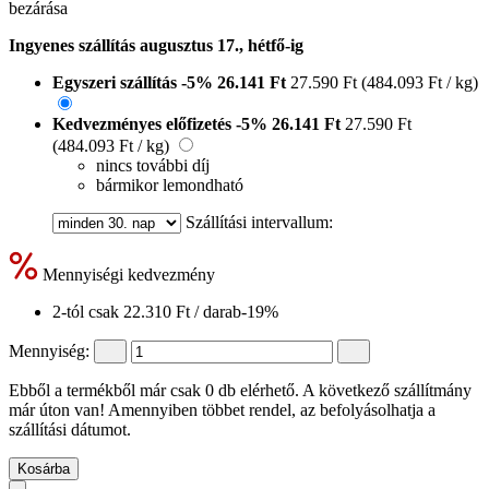
bezárása
Ingyenes szállítás augusztus 17., hétfő-ig
Egyszeri szállítás
-5%
26.141 Ft
27.590 Ft
(484.093 Ft / kg)
Kedvezményes előfizetés
-5%
26.141 Ft
27.590 Ft
(484.093 Ft / kg)
nincs további díj
bármikor lemondható
Szállítási intervallum:
Mennyiségi kedvezmény
2-tól csak
22.310 Ft
/ darab
-19%
Mennyiség:
Ebből a termékből már csak 0 db elérhető. A következő szállítmány
már úton van! Amennyiben többet rendel, az befolyásolhatja a
szállítási dátumot.
Kosárba