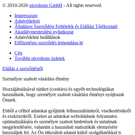
© 2010-2026
niceshops GmbH
- All rights reserved.
Impresszum
Adatvédelem
Általános Szerződési Feltételek és Elállási Tájékoztató
Akadálymentesítési nyilatkozat
Adatvédelmi beállítások
Előfizetéses szerződés lemondása itt
Cég
További niceshops üzletek
Elállás a szerződéstől
Személyre szabott vásárlási élmény
Hozzájárulásával sütiket (cookies) és egyéb technológiákat
használunk, hogy személyre szabott vásárlási élményt nyújtsunk
Önnek.
Ebből a célból adatokat gyűjtünk felhasználóinkról, viselkedésükről
és eszközeikről. Ezeket az adatokat weboldalunk folyamatos
optimalizálására és személyre szabott hirdetések és tartalmak
megjelenítésére, valamint a használati statisztikák elemzésére
használjuk fel. Az Ön titkosított adatait külső szolgáltatókkal is