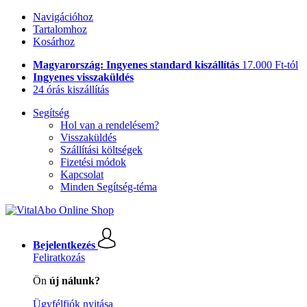
Navigációhoz
Tartalomhoz
Kosárhoz
Magyarország: Ingyenes standard kiszállítás
17.000 Ft-tól
Ingyenes visszaküldés
24 órás kiszállítás
Segítség
Hol van a rendelésem?
Visszaküldés
Szállítási költségek
Fizetési módok
Kapcsolat
Minden Segítség-téma
Bejelentkezés
Feliratkozás
Ön
új nálunk?
Ügyfélfiók nyitása