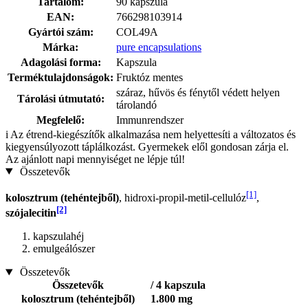
Tartalom:
90 kapszula
EAN:
766298103914
Gyártói szám:
COL49A
Márka:
pure encapsulations
Adagolási forma:
Kapszula
Terméktulajdonságok:
Fruktóz mentes
száraz, hűvös és fénytől védett helyen
Tárolási útmutató:
tárolandó
Megfelelő:
Immunrendszer
i
Az étrend-kiegészítők alkalmazása nem helyettesíti a változatos és
kiegyensúlyozott táplálkozást. Gyermekek elől gondosan zárja el.
Az ajánlott napi mennyiséget ne lépje túl!
Összetevők
[1]
kolosztrum (tehéntejből)
, hidroxi-propil-metil-cellulóz
,
[2]
szójalecitin
kapszulahéj
emulgeálószer
Összetevők
Összetevők
/ 4 kapszula
kolosztrum (tehéntejből)
1.800 mg