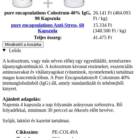
pure encapsulations Colostrum 40% IgG,
26.141 Ft
(484.093
90 Kapszula
Ft / kg)
pure encapsulations Anti-Stress, 60
15.334 Ft
Kapszula
(348.500 Ft / kg)
Teljes összeg:
41.475 Ft
Mindkettő a kosárba
Leírás
A kolosztrum, vagy más néven előtej egy egyedülálló, természetes
tápanyagkombináció. A kolosztrum kivonat enzimeket, esszenciális
aminosavakat és vitálanyagokat (vitaminok, nyomelemek) tartalmaz
magas koncentrációban. A Pure Encapsulations® Colostrum 40%
immunglobulinból (IgG) áll, amely standardizált és tehéntejből
kinyert.
Ajánlott adagolás:
Naponta 4 kapszula a nap folyamán arányosan szétosztva. Bő
folyadékkal, minimum 30 perccel az étkezés előtt bevéve.
Szóját, laktózt és kazeint tartalmaz.
Cikkszám:
PE-COL49A