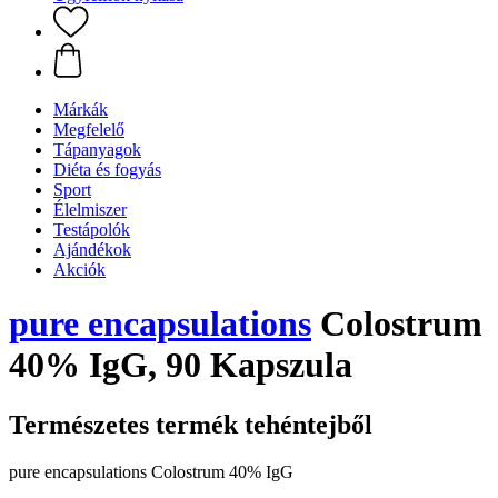
Márkák
Megfelelő
Tápanyagok
Diéta és fogyás
Sport
Élelmiszer
Testápolók
Ajándékok
Akciók
pure encapsulations
Colostrum
40% IgG, 90 Kapszula
Természetes termék tehéntejből
pure encapsulations Colostrum 40% IgG