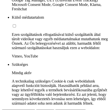
Google Tag Manager, UET (Universal Event Tracking)
Microsoft Consent Mode, Google Consent Mode, Klarna,
Freshchat
Külső médiatartalom
Ezen szolgáltatások elfogadásával külső szolgáltatók által
tárolt videókat vagy egyéb médiatartalmakat mutathatunk meg
Önnek. Az Ön beleegyezésével az alábbi, harmadik féltől
származó szolgáltatásokat használjuk ezen a weboldalon:
Vimeo, YouTube
Szükséges
Mindig aktív
A technikailag szükséges Cookie-k csak weboldalunk
alapvető funkcióit biztosítják. Használhatók például arra,
hogy lehetővé tegyék a termékek bevásárlókosarába gyűjtését
vagy az ügyfélfiókba való bejelentkezést. Ez azt jelenti, hogy
semmilyen következtetés levonása nem lehetséges, így ebből
származó adatot soha nem adunk át harmadik félnek.