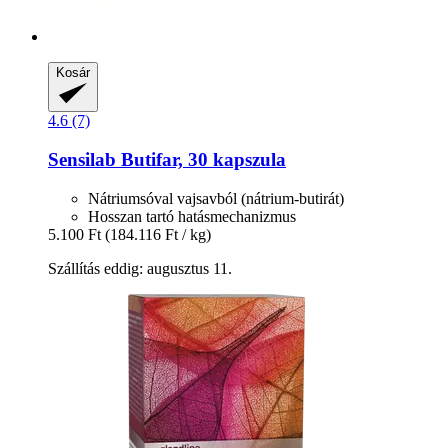
Kosár
4.6 (7)
Sensilab
Butifar, 30 kapszula
Nátriumsóval vajsavból (nátrium-butirát)
Hosszan tartó hatásmechanizmus
5.100 Ft
(184.116 Ft / kg)
Szállítás eddig: augusztus 11.