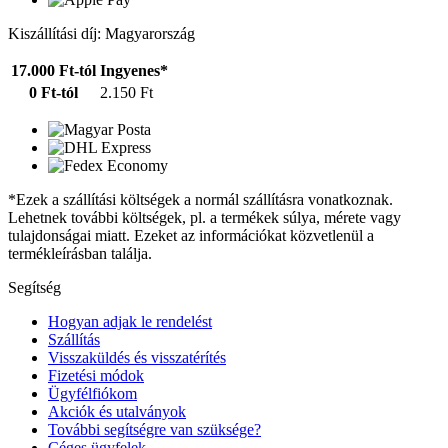
Kiszállítási díj: Magyarország
17.000 Ft-tól
Ingyenes*
0 Ft-tól
2.150 Ft
*Ezek a szállítási költségek a normál szállításra vonatkoznak.
Lehetnek további költségek, pl. a termékek súlya, mérete vagy
tulajdonságai miatt. Ezeket az információkat közvetlenül a
termékleírásban találja.
Segítség
Hogyan adjak le rendelést
Szállítás
Visszaküldés és visszatérítés
Fizetési módok
Ügyfélfiókom
Akciók és utalványok
További segítségre van szüksége?
Céges ügyfelek