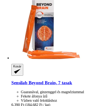
Kosár
Sensilab
Beyond Brain, 7 tasak
Guaranával, ginzenggel és magnéziummal
Fekete áfonya ízű
Vízben való feloldáshoz
6.390 Ft
(184.682 Ft / kg)