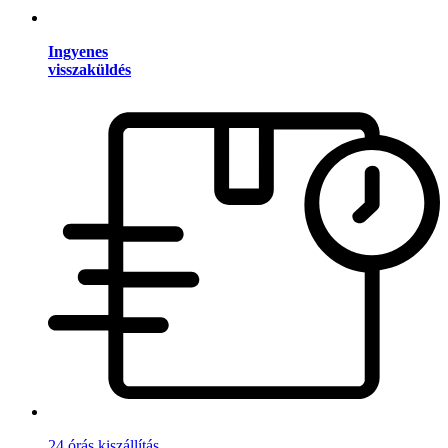
Ingyenes
visszaküldés
24 órás kiszállítás