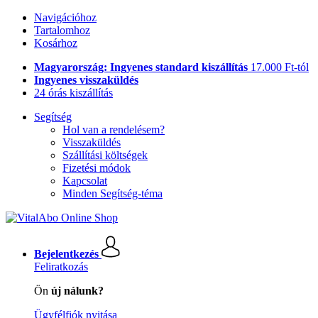
Navigációhoz
Tartalomhoz
Kosárhoz
Magyarország: Ingyenes standard kiszállítás
17.000 Ft-tól
Ingyenes visszaküldés
24 órás kiszállítás
Segítség
Hol van a rendelésem?
Visszaküldés
Szállítási költségek
Fizetési módok
Kapcsolat
Minden Segítség-téma
Bejelentkezés
Feliratkozás
Ön
új nálunk?
Ügyfélfiók nyitása