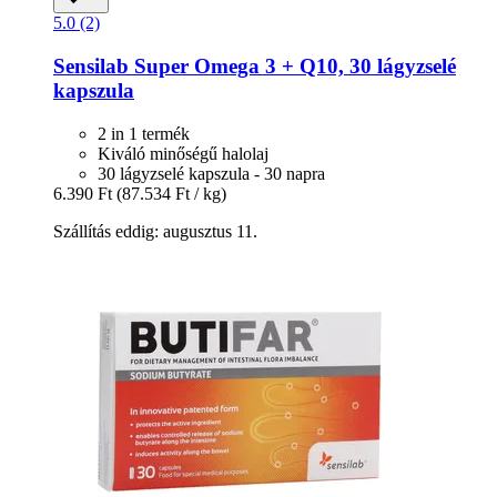
5.0 (2)
Sensilab
Super Omega 3 + Q10, 30 lágyzselé
kapszula
2 in 1 termék
Kiváló minőségű halolaj
30 lágyzselé kapszula - 30 napra
6.390 Ft
(87.534 Ft / kg)
Szállítás eddig: augusztus 11.