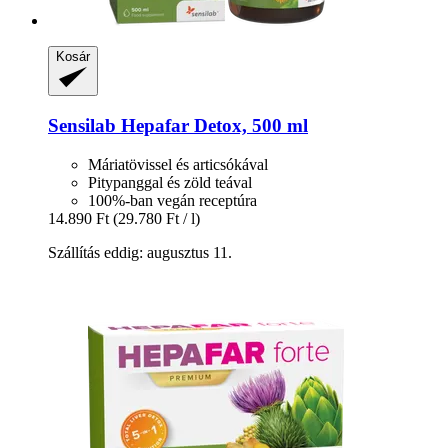
Kosár
Sensilab
Hepafar Detox, 500 ml
Máriatövissel és articsókával
Pitypanggal és zöld teával
100%-ban vegán receptúra
14.890 Ft
(29.780 Ft / l)
Szállítás eddig: augusztus 11.