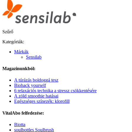
Szűrő
Kategóriák:
Márkák
Sensilab
Magazinunkból:
A túrázás boldoggá tesz
Biohack yourself
6 relaxációs technika a stressz csökkentésére
A zöld smoothie hatásai
Egészséges színezék: klorofill
VitalAbo felfedezése:
Biotta
soulbottles Soulbrush