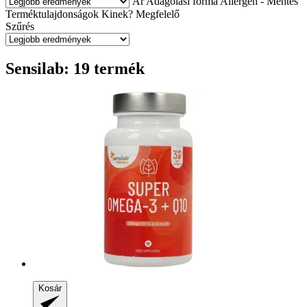
Ár
Adagolási forma
Allergén - Mentes
Terméktulajdonságok
Kinek?
Megfelelő
Szűrés
Sensilab: 19 termék
Kosár