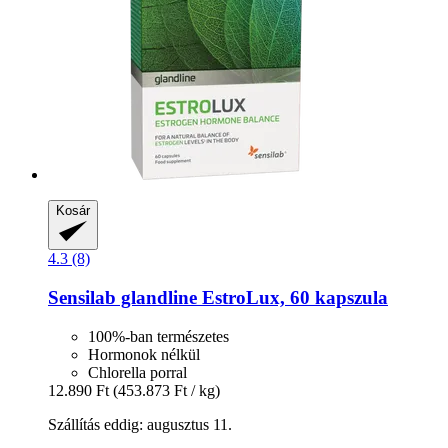
Kosár
4.3 (8)
Sensilab
glandline EstroLux, 60 kapszula
100%-ban természetes
Hormonok nélkül
Chlorella porral
12.890 Ft
(453.873 Ft / kg)
Szállítás eddig: augusztus 11.