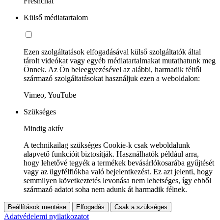
Freshchat
Külső médiatartalom
Ezen szolgáltatások elfogadásával külső szolgáltatók által
tárolt videókat vagy egyéb médiatartalmakat mutathatunk meg
Önnek. Az Ön beleegyezésével az alábbi, harmadik féltől
származó szolgáltatásokat használjuk ezen a weboldalon:
Vimeo, YouTube
Szükséges
Mindig aktív
A technikailag szükséges Cookie-k csak weboldalunk
alapvető funkcióit biztosítják. Használhatók például arra,
hogy lehetővé tegyék a termékek bevásárlókosarába gyűjtését
vagy az ügyfélfiókba való bejelentkezést. Ez azt jelenti, hogy
semmilyen következtetés levonása nem lehetséges, így ebből
származó adatot soha nem adunk át harmadik félnek.
Beállítások mentése
Elfogadás
Csak a szükséges
Adatvédelemi nyilatkozatot