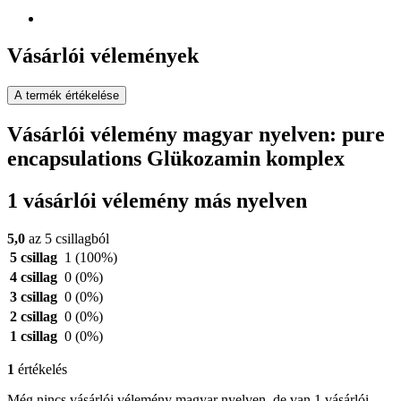
Vásárlói vélemények
A termék értékelése
Vásárlói vélemény magyar nyelven: pure
encapsulations Glükozamin komplex
1 vásárlói vélemény más nyelven
5,0
az 5 csillagból
5 csillag
1
(100%)
4 csillag
0
(0%)
3 csillag
0
(0%)
2 csillag
0
(0%)
1 csillag
0
(0%)
1
értékelés
Még nincs vásárlói vélemény magyar nyelven, de van 1 vásárlói