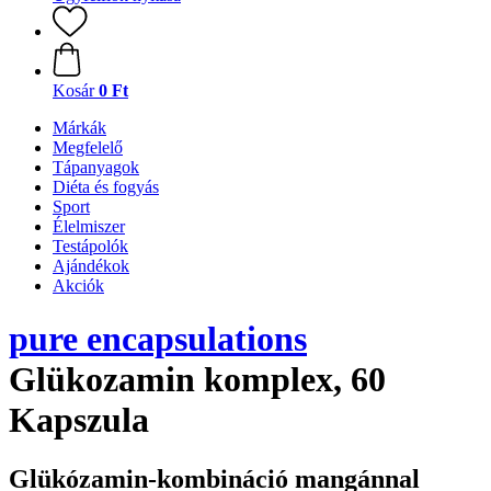
Kosár
0 Ft
Márkák
Megfelelő
Tápanyagok
Diéta és fogyás
Sport
Élelmiszer
Testápolók
Ajándékok
Akciók
pure encapsulations
Glükozamin komplex, 60
Kapszula
Glükózamin-kombináció mangánnal