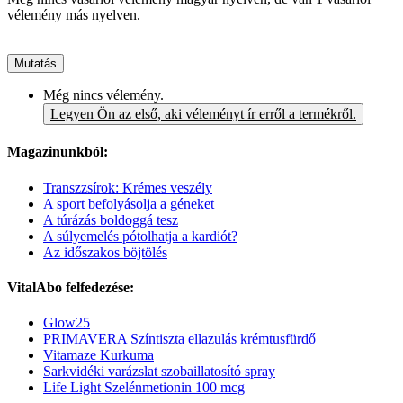
vélemény más nyelven.
Mutatás
Még nincs vélemény.
Legyen Ön az első, aki véleményt ír erről a termékről.
Magazinunkból:
Transzzsírok: Krémes veszély
A sport befolyásolja a géneket
A túrázás boldoggá tesz
A súlyemelés pótolhatja a kardiót?
Az időszakos böjtölés
VitalAbo felfedezése:
Glow25
PRIMAVERA Színtiszta ellazulás krémtusfürdő
Vitamaze Kurkuma
Sarkvidéki varázslat szobaillatosító spray
Life Light Szelénmetionin 100 mcg