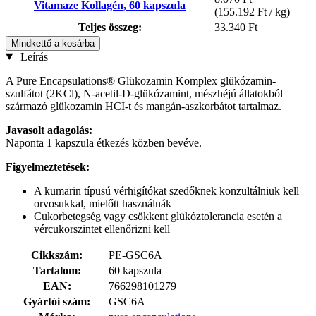
Vitamaze Kollagén, 60 kapszula
(155.192 Ft / kg)
Teljes összeg:
33.340 Ft
Mindkettő a kosárba
Leírás
A Pure Encapsulations® Glükozamin Komplex glükózamin-
szulfátot (2KCl), N-acetil-D-glükózamint, mészhéjú állatokból
származó glükozamin HCI-t és mangán-aszkorbátot tartalmaz.
Javasolt adagolás:
Naponta 1 kapszula étkezés közben bevéve.
Figyelmeztetések:
A kumarin típusú vérhigítókat szedőknek konzultálniuk kell
orvosukkal, mielőtt használnák
Cukorbetegség vagy csökkent glükóztolerancia esetén a
vércukorszintet ellenőrizni kell
Cikkszám:
PE-GSC6A
Tartalom:
60 kapszula
EAN:
766298101279
Gyártói szám:
GSC6A