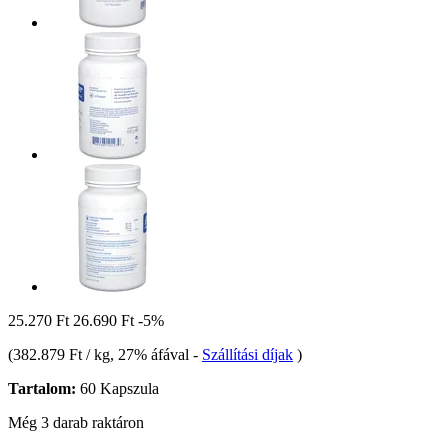
25.270 Ft
26.690 Ft
-5%
(
382.879 Ft / kg
, 27% áfával
-
Szállítási díjak
)
Tartalom:
60 Kapszula
Még 3 darab raktáron