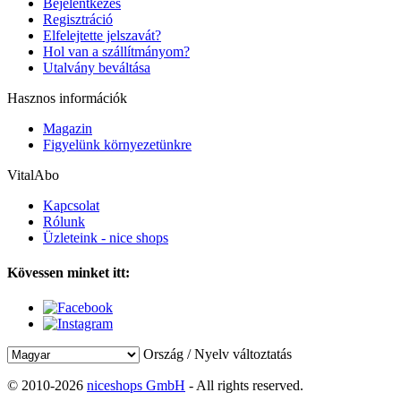
Bejelentkezés
Regisztráció
Elfelejtette jelszavát?
Hol van a szállítmányom?
Utalvány beváltása
Hasznos információk
Magazin
Figyelünk környezetünkre
VitalAbo
Kapcsolat
Rólunk
Üzleteink - nice shops
Kövessen minket itt:
Ország / Nyelv változtatás
© 2010-2026
niceshops GmbH
- All rights reserved.