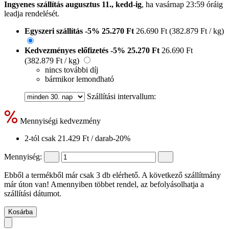
Ingyenes szállítás augusztus 11., kedd-ig
, ha
vasárnap 23:59 óráig
leadja rendelését.
Egyszeri szállítás
-5%
25.270 Ft
26.690 Ft
(382.879 Ft / kg)
Kedvezményes előfizetés
-5%
25.270 Ft
26.690 Ft
(382.879 Ft / kg)
nincs további díj
bármikor lemondható
Szállítási intervallum:
Mennyiségi kedvezmény
2-tól csak
21.429 Ft
/ darab
-20%
Mennyiség:
Ebből a termékből már csak 3 db elérhető. A következő szállítmány
már úton van! Amennyiben többet rendel, az befolyásolhatja a
szállítási dátumot.
Kosárba