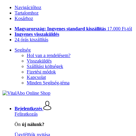
Navigációhoz
Tartalomhoz
Kosárhoz
Magyarország: Ingyenes standard kiszállítás
17.000 Ft-tól
Ingyenes visszaküldés
24 órás kiszállítás
Segítség
Hol van a rendelésem?
Visszaküldés
Szállítási költségek
Fizetési módok
Kapcsolat
Minden Segítség-téma
Bejelentkezés
Feliratkozás
Ön
új nálunk?
Ügyfélfiók nyitása