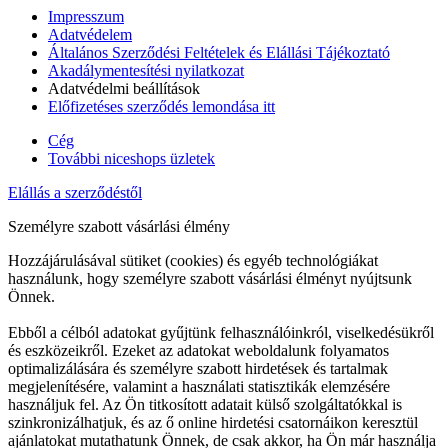
Impresszum
Adatvédelem
Általános Szerződési Feltételek és Elállási Tájékoztató
Akadálymentesítési nyilatkozat
Adatvédelmi beállítások
Előfizetéses szerződés lemondása itt
Cég
További niceshops üzletek
Elállás a szerződéstől
Személyre szabott vásárlási élmény
Hozzájárulásával sütiket (cookies) és egyéb technológiákat
használunk, hogy személyre szabott vásárlási élményt nyújtsunk
Önnek.
Ebből a célból adatokat gyűjtünk felhasználóinkról, viselkedésükről
és eszközeikről. Ezeket az adatokat weboldalunk folyamatos
optimalizálására és személyre szabott hirdetések és tartalmak
megjelenítésére, valamint a használati statisztikák elemzésére
használjuk fel. Az Ön titkosított adatait külső szolgáltatókkal is
szinkronizálhatjuk, és az ő online hirdetési csatornáikon keresztül
ajánlatokat mutathatunk Önnek, de csak akkor, ha Ön már használja