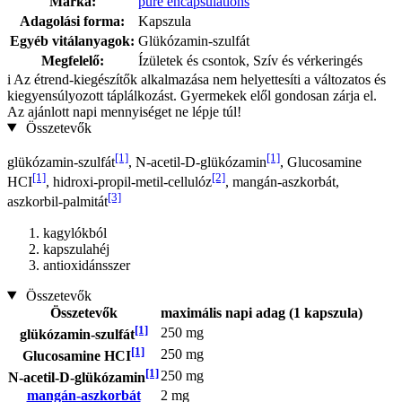
Márka:
pure encapsulations
Adagolási forma:
Kapszula
Egyéb vitálanyagok:
Glükózamin-szulfát
Megfelelő:
Ízületek és csontok, Szív és vérkeringés
i
Az étrend-kiegészítők alkalmazása nem helyettesíti a változatos és
kiegyensúlyozott táplálkozást. Gyermekek elől gondosan zárja el.
Az ajánlott napi mennyiséget ne lépje túl!
Összetevők
[1]
[1]
glükózamin-szulfát
, N-acetil-D-glükózamin
, Glucosamine
[1]
[2]
HCI
, hidroxi-propil-metil-cellulóz
, mangán-aszkorbát,
[3]
aszkorbil-palmitát
kagylókból
kapszulahéj
antioxidánsszer
Összetevők
Összetevők
maximális napi adag (1 kapszula)
[1]
250 mg
glükózamin-szulfát
[1]
250 mg
Glucosamine HCI
[1]
250 mg
N-acetil-D-glükózamin
mangán-aszkorbát
2 mg