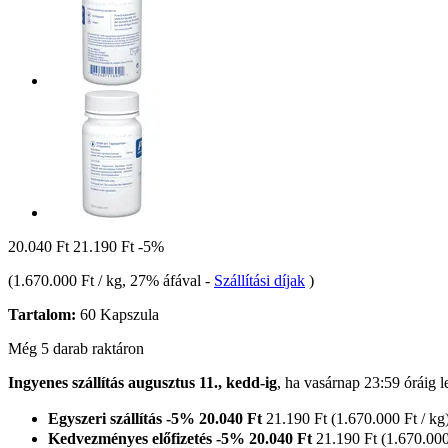
20.040 Ft
21.190 Ft
-5%
(
1.670.000 Ft / kg
, 27% áfával
-
Szállítási díjak
)
Tartalom:
60 Kapszula
Még 5 darab raktáron
Ingyenes szállítás augusztus 11., kedd-ig
, ha
vasárnap 23:59 óráig
l
Egyszeri szállítás
-5%
20.040 Ft
21.190 Ft
(1.670.000 Ft / kg
Kedvezményes előfizetés
-5%
20.040 Ft
21.190 Ft
(1.670.000