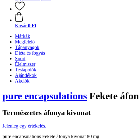
Kosár
0 Ft
Márkák
Megfelelő
Tápanyagok
Diéta és fogyás
Sport
Élelmiszer
Testápolók
Ajándékok
Akciók
pure encapsulations
Fekete áfon
Természetes áfonya kivonat
Jelenleg egy értékelés.
pure encapsulations Fekete áfonya kivonat 80 mg