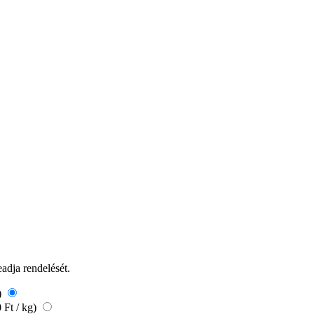
eadja rendelését.
)
 Ft / kg)