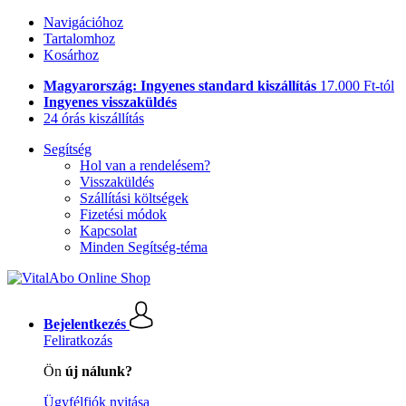
Navigációhoz
Tartalomhoz
Kosárhoz
Magyarország: Ingyenes standard kiszállítás
17.000 Ft-tól
Ingyenes visszaküldés
24 órás kiszállítás
Segítség
Hol van a rendelésem?
Visszaküldés
Szállítási költségek
Fizetési módok
Kapcsolat
Minden Segítség-téma
Bejelentkezés
Feliratkozás
Ön
új nálunk?
Ügyfélfiók nyitása