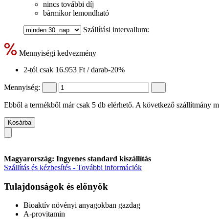
nincs további díj
bármikor lemondható
Szállítási intervallum:
Mennyiségi kedvezmény
2-tól csak
16.953 Ft
/ darab
-20%
Mennyiség:
Ebből a termékből már csak 5 db elérhető. A következő szállítmány má
Kosárba
Magyarország: Ingyenes standard kiszállítás
Szállítás és kézbesítés - További információk
Tulajdonságok és előnyök
Bioaktív növényi anyagokban gazdag
A-provitamin