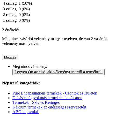
4 csillag
1
(50%)
3 csillag
0
(0%)
2 csillag
0
(0%)
1 csillag
0
(0%)
2
értékelés
Még nincs vásárlói vélemény magyar nyelven, de van 2 vásárlói
vélemény más nyelven.
Mutatás
Még nincs vélemény.
Legyen Ön az első, aki véleményt ír erről a termékről.
Népszerű kategóriák:
Pure Encapsulations termékek - Csontok és Ízületek
Diétás és fogyókúrás termékek akciós áron
Termékek - Szív és Keringés
Kálcium termékek az egészséges szervezetért
ABO kapszulák