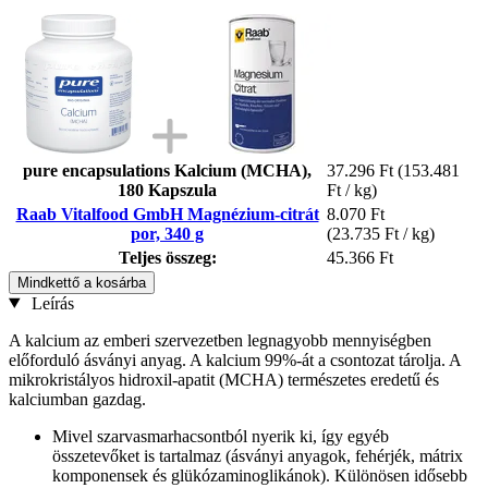
pure encapsulations Kalcium (MCHA),
37.296 Ft
(153.481
180 Kapszula
Ft / kg)
Raab Vitalfood GmbH Magnézium-citrát
8.070 Ft
por, 340 g
(23.735 Ft / kg)
Teljes összeg:
45.366 Ft
Mindkettő a kosárba
Leírás
A kalcium az emberi szervezetben legnagyobb mennyiségben
előforduló ásványi anyag. A kalcium 99%-át a csontozat tárolja. A
mikrokristályos hidroxil-apatit (MCHA) természetes eredetű és
kalciumban gazdag.
Mivel szarvasmarhacsontból nyerik ki, így egyéb
összetevőket is tartalmaz (ásványi anyagok, fehérjék, mátrix
komponensek és glükózaminoglikánok). Különösen idősebb