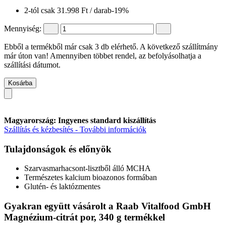
2-tól csak
31.998 Ft
/ darab
-19%
Mennyiség:
Ebből a termékből már csak 3 db elérhető. A következő szállítmány
már úton van! Amennyiben többet rendel, az befolyásolhatja a
szállítási dátumot.
Kosárba
Magyarország: Ingyenes standard kiszállítás
Szállítás és kézbesítés - További információk
Tulajdonságok és előnyök
Szarvasmarhacsont-lisztből álló MCHA
Természetes kalcium bioazonos formában
Glutén- és laktózmentes
Gyakran együtt vásárolt a Raab Vitalfood GmbH
Magnézium-citrát por, 340 g termékkel