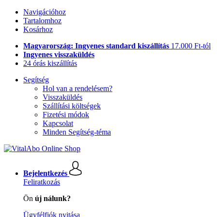
Navigációhoz
Tartalomhoz
Kosárhoz
Magyarország: Ingyenes standard kiszállítás
17.000 Ft-tól
Ingyenes visszaküldés
24 órás kiszállítás
Segítség
Hol van a rendelésem?
Visszaküldés
Szállítási költségek
Fizetési módok
Kapcsolat
Minden Segítség-téma
Bejelentkezés
Feliratkozás
Ön
új nálunk?
Ügyfélfiók nyitása