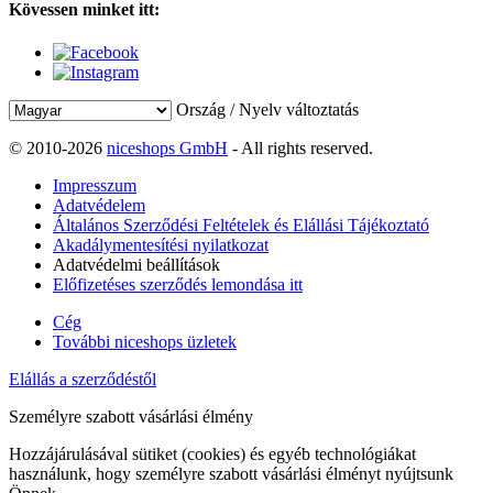
Kövessen minket itt:
Ország / Nyelv változtatás
© 2010-2026
niceshops GmbH
- All rights reserved.
Impresszum
Adatvédelem
Általános Szerződési Feltételek és Elállási Tájékoztató
Akadálymentesítési nyilatkozat
Adatvédelmi beállítások
Előfizetéses szerződés lemondása itt
Cég
További niceshops üzletek
Elállás a szerződéstől
Személyre szabott vásárlási élmény
Hozzájárulásával sütiket (cookies) és egyéb technológiákat
használunk, hogy személyre szabott vásárlási élményt nyújtsunk