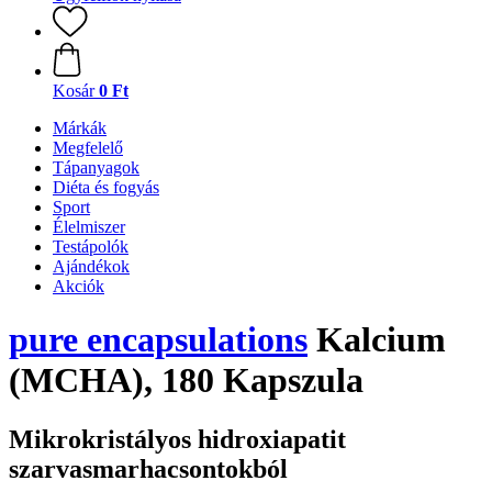
Kosár
0 Ft
Márkák
Megfelelő
Tápanyagok
Diéta és fogyás
Sport
Élelmiszer
Testápolók
Ajándékok
Akciók
pure encapsulations
Kalcium
(MCHA), 180 Kapszula
Mikrokristályos hidroxiapatit
szarvasmarhacsontokból