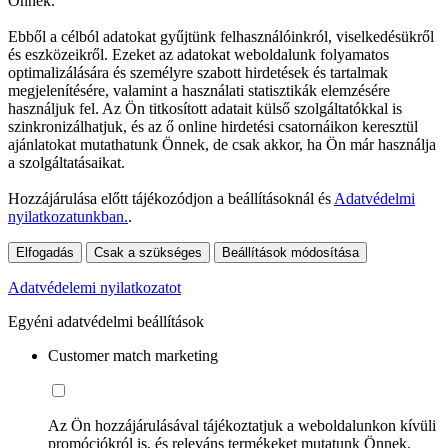
Önnek.
Ebből a célból adatokat gyűjtünk felhasználóinkról, viselkedésükről
és eszközeikről. Ezeket az adatokat weboldalunk folyamatos
optimalizálására és személyre szabott hirdetések és tartalmak
megjelenítésére, valamint a használati statisztikák elemzésére
használjuk fel. Az Ön titkosított adatait külső szolgáltatókkal is
szinkronizálhatjuk, és az ő online hirdetési csatornáikon keresztül
ajánlatokat mutathatunk Önnek, de csak akkor, ha Ön már használja
a szolgáltatásaikat.
Hozzájárulása előtt tájékozódjon a beállításoknál és
Adatvédelmi
nyilatkozatunkban.
.
Elfogadás
Csak a szükséges
Beállítások módosítása
Adatvédelemi nyilatkozatot
Egyéni adatvédelmi beállítások
Customer match marketing
Az Ön hozzájárulásával tájékoztatjuk a weboldalunkon kívüli
promóciókról is, és releváns termékeket mutatunk Önnek.