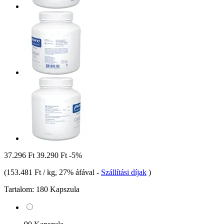
37.296 Ft
39.290 Ft
-5%
(
153.481 Ft / kg
, 27% áfával
-
Szállítási díjak
)
Tartalom:
180 Kapszula