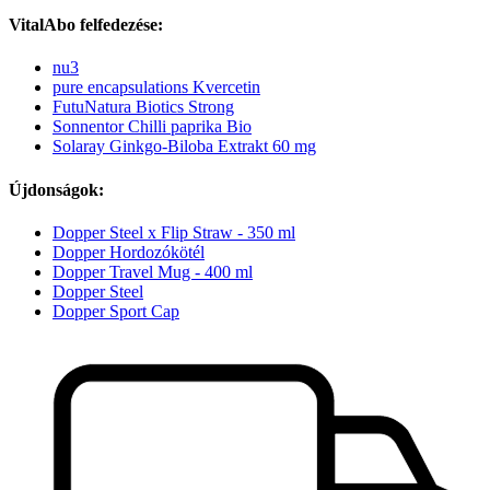
VitalAbo felfedezése:
nu3
pure encapsulations Kvercetin
FutuNatura Biotics Strong
Sonnentor Chilli paprika Bio
Solaray Ginkgo-Biloba Extrakt 60 mg
Újdonságok:
Dopper Steel x Flip Straw - 350 ml
Dopper Hordozókötél
Dopper Travel Mug - 400 ml
Dopper Steel
Dopper Sport Cap