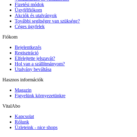
Fizetési módok
Ügyfélfiókom
Akciók és utalványok
További segítségre van szüksége?
Céges ügyfelek
Fiókom
Bejelentkezés
Regisztráció
Elfelejtette jelszavát?
Hol van a szállítmányom?
Utalvány beváltása
Hasznos információk
Magazin
Figyelünk környezetünkre
VitalAbo
Kapcsolat
Rólunk
Üzleteink - nice shops