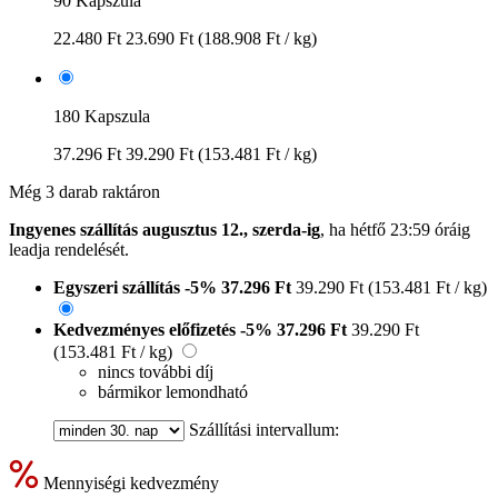
90 Kapszula
22.480 Ft
23.690 Ft
(188.908 Ft / kg)
180 Kapszula
37.296 Ft
39.290 Ft
(153.481 Ft / kg)
Még 3 darab raktáron
Ingyenes szállítás augusztus 12., szerda-ig
, ha
hétfő 23:59 óráig
leadja rendelését.
Egyszeri szállítás
-5%
37.296 Ft
39.290 Ft
(153.481 Ft / kg)
Kedvezményes előfizetés
-5%
37.296 Ft
39.290 Ft
(153.481 Ft / kg)
nincs további díj
bármikor lemondható
Szállítási intervallum:
Mennyiségi kedvezmény