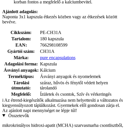
korban fontos a megfelelő a kalciumbevitel.
Ajánlott adagolás:
Naponta 3x1 kapszula étkezés közben vagy az étkezések között
bevéve.
Cikkszám:
PE-CH31A
Tartalom:
180 kapszula
EAN:
766298108599
Gyártói szám:
CH31A
Márka:
pure encapsulations
Adagolási forma:
Kapszula
Ásványi anyagok:
Kálcium
Terméktípus:
Ásványi anyagok és nyomelemek
Tárolási
száraz, hűvös és fénytől védett helyen
útmutató:
tárolandó
Megfelelő:
Ízületek és csontok, Szív és vérkeringés
i
Az étrend-kiegészítők alkalmazása nem helyettesíti a változatos és
kiegyensúlyozott táplálkozást. Gyermekek elől gondosan zárja el.
Az ajánlott napi mennyiséget ne lépje túl!
Összetevők
mikrokristályos hidroxi-apatit (MCHA) szarvasmarha csontlisztből,