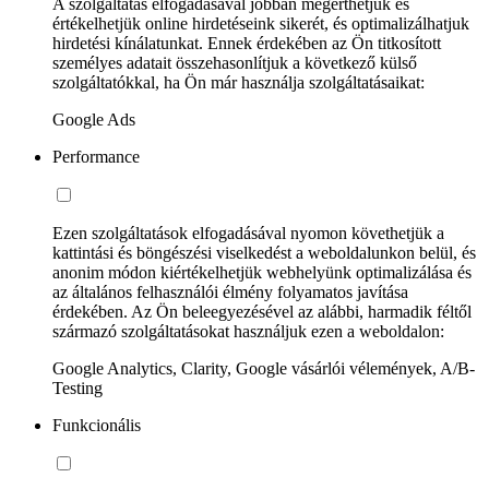
A szolgáltatás elfogadásával jobban megérthetjük és
értékelhetjük online hirdetéseink sikerét, és optimalizálhatjuk
hirdetési kínálatunkat. Ennek érdekében az Ön titkosított
személyes adatait összehasonlítjuk a következő külső
szolgáltatókkal, ha Ön már használja szolgáltatásaikat:
Google Ads
Performance
Ezen szolgáltatások elfogadásával nyomon követhetjük a
kattintási és böngészési viselkedést a weboldalunkon belül, és
anonim módon kiértékelhetjük webhelyünk optimalizálása és
az általános felhasználói élmény folyamatos javítása
érdekében. Az Ön beleegyezésével az alábbi, harmadik féltől
származó szolgáltatásokat használjuk ezen a weboldalon:
Google Analytics, Clarity, Google vásárlói vélemények, A/B-
Testing
Funkcionális