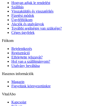
Hogyan adjak le rendelést
Szállítás
Visszaküldés és visszatérítés
Fizetési módok
Ügyfélfiókom
Akciók és utalványok
További segítségre van szüksége?
Céges ügyfelek
Fiókom
Bejelentkezés
Regisztráció
Elfelejtette jelszavát?
Hol van a szállítmányom?
Utalvány beváltása
Hasznos információk
Magazin
Figyelünk környezetünkre
VitalAbo
Kapcsolat