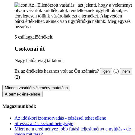
Az „Ellenőrzött vásárlás” azt jelenti, hogy a véleményt
olyan vásárlók küldték, akik rendelkeznek ügyfélfiókkal, és
ténylegesen tőlünk vásárolták ezt a terméket. Alapvetően
bárki értékelhet, akinek van ügyfélfiókja nálunk.
Megjegyzés
bezárása
5 csillaggal5értékelt.
Csokonai út
Nagy hatóanyag tartalom.
Ez az értékelés hasznos volt az Ön számára?
(1)
igen
nem
(2)
Minden vásárlói vélemény mutatása
A termék értékelése
Magazinunkból:
Az időskori izomsorvadás - edzéssel tehet ellene
Stressz: a 21. század betegsége
Miért nem eredményez jobb futási teljesítményt a nyújtás - de
vajon mit tesz?