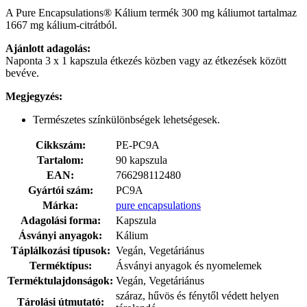
A Pure Encapsulations® Kálium termék 300 mg káliumot tartalmaz
1667 mg kálium-citrátból.
Ajánlott adagolás:
Naponta 3 x 1 kapszula étkezés közben vagy az étkezések között
bevéve.
Megjegyzés:
Természetes színkülönbségek lehetségesek.
Cikkszám:
PE-PC9A
Tartalom:
90 kapszula
EAN:
766298112480
Gyártói szám:
PC9A
Márka:
pure encapsulations
Adagolási forma:
Kapszula
Ásványi anyagok:
Kálium
Táplálkozási típusok:
Vegán, Vegetáriánus
Terméktípus:
Ásványi anyagok és nyomelemek
Terméktulajdonságok:
Vegán, Vegetáriánus
száraz, hűvös és fénytől védett helyen
Tárolási útmutató: