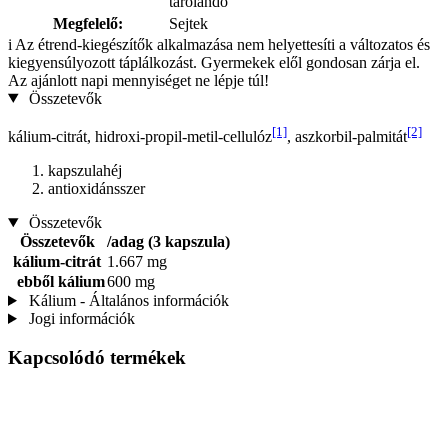
tárolandó
Megfelelő:
Sejtek
i
Az étrend-kiegészítők alkalmazása nem helyettesíti a változatos és
kiegyensúlyozott táplálkozást. Gyermekek elől gondosan zárja el.
Az ajánlott napi mennyiséget ne lépje túl!
Összetevők
[1]
[2]
kálium-citrát, hidroxi-propil-metil-cellulóz
, aszkorbil-palmitát
kapszulahéj
antioxidánsszer
Összetevők
Összetevők
/adag (3 kapszula)
kálium-citrát
1.667 mg
ebből kálium
600 mg
Kálium - Általános információk
Jogi információk
Kapcsolódó termékek