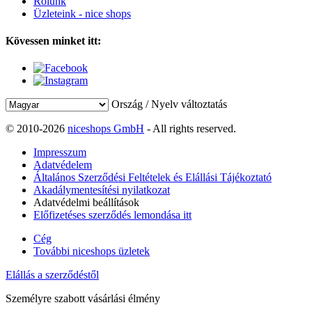
Rólunk
Üzleteink - nice shops
Kövessen minket itt:
Ország / Nyelv változtatás
© 2010-2026
niceshops GmbH
- All rights reserved.
Impresszum
Adatvédelem
Általános Szerződési Feltételek és Elállási Tájékoztató
Akadálymentesítési nyilatkozat
Adatvédelmi beállítások
Előfizetéses szerződés lemondása itt
Cég
További niceshops üzletek
Elállás a szerződéstől
Személyre szabott vásárlási élmény