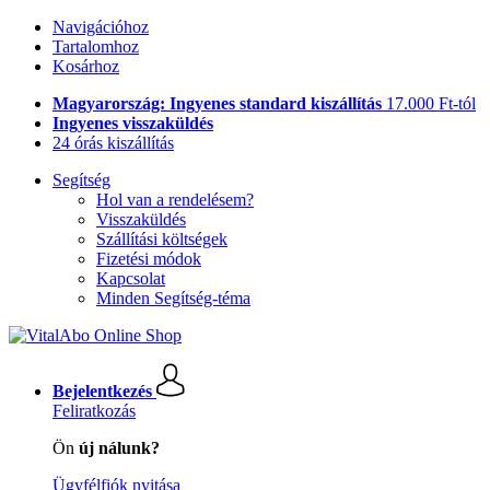
Navigációhoz
Tartalomhoz
Kosárhoz
Magyarország: Ingyenes standard kiszállítás
17.000 Ft-tól
Ingyenes visszaküldés
24 órás kiszállítás
Segítség
Hol van a rendelésem?
Visszaküldés
Szállítási költségek
Fizetési módok
Kapcsolat
Minden Segítség-téma
Bejelentkezés
Feliratkozás
Ön
új nálunk?
Ügyfélfiók nyitása