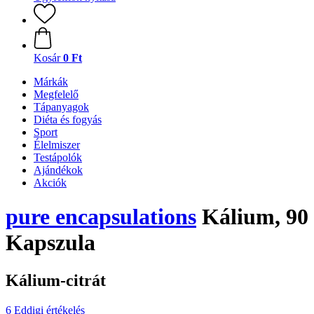
Kosár
0 Ft
Márkák
Megfelelő
Tápanyagok
Diéta és fogyás
Sport
Élelmiszer
Testápolók
Ajándékok
Akciók
pure encapsulations
Kálium, 90
Kapszula
Kálium-citrát
6 Eddigi értékelés