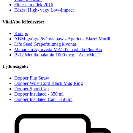
Fitness trendek 2016
Edzés: High- vagy Low-Impact
VitalAbo felfedezése:
Kneipp
ABM gyógynövénytapasz - Agaricus Blazei Murill
Life Seed Grapefruitmag kivonat
Maharishi Ayurveda MA505 Triphala Plus Bio
B-12 Metilkobalamin 1000 mcg, "ActivMelt"
Újdonságok:
Dopper Flip Straw
Dopper Wrist Cord Black Mug Ring
Dopper Sport Cap
Dopper Insulated - 350 ml
Dopper Insulated Cap - 350 ml