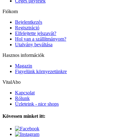
Céges ügyfelek
Fiókom
Bejelentkezés
Regisztráció
Elfelejtette jelszavát?
Hol van a szállítmányom?
Utalvány beváltása
Hasznos információk
Magazin
Figyelünk környezetünkre
VitalAbo
Kapcsolat
Rólunk
Üzleteink - nice shops
Kövessen minket itt: