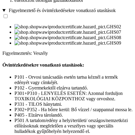
ellenőrzött biológiai gazdálkodásból
Figyelmeztető és óvintézkedésekre vonatkozó utasítások
Figyelmeztetés: Veszély
Óvintézkedésekre vonatkozó utasítások:
P101 - Orvosi tanácsadás esetén tartsa kéznél a termék
edényét vagy címkéjét.
P102 - Gyermekektől elzárva tartandó.
P301+P310 - LENYELÉS ESETÉN: Azonnal forduljon
TOXIKOLÓGIAI KÖZPONTHOZ vagy orvoshoz.
P331 - TILOS hánytatni.
P302+P352 - Ha bőrre kerül: Bő vízzel / szappannal mossa le.
P405 - Elzárva tárolandó.
P501 A tartalom/edény a helyi/területi/ országos/nemzetközi
előírásoknak megfelelően a veszélyes vagy speciális
hulladékok gyűjtőhelyén helyezendő el.