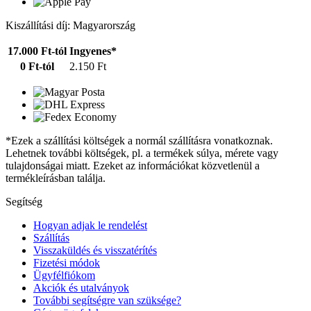
Kiszállítási díj: Magyarország
17.000 Ft-tól
Ingyenes*
0 Ft-tól
2.150 Ft
*Ezek a szállítási költségek a normál szállításra vonatkoznak.
Lehetnek további költségek, pl. a termékek súlya, mérete vagy
tulajdonságai miatt. Ezeket az információkat közvetlenül a
termékleírásban találja.
Segítség
Hogyan adjak le rendelést
Szállítás
Visszaküldés és visszatérítés
Fizetési módok
Ügyfélfiókom
Akciók és utalványok
További segítségre van szüksége?