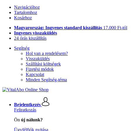
Navigációhoz
Tartalomhoz
Kosárhoz
Magyarország: Ingyenes standard kiszállítás
17.000 Ft-tól
Ingyenes visszaküldés
24 órás kiszállítás
Segítség
Hol van a rendelésem?
Visszaküldés
Szállítási költségek
Fizetési módok
Kapcsolat
Minden Segítség-téma
Bejelentkezés
Feliratkozás
Ön
új nálunk?
Ügyfélfiók nyitása