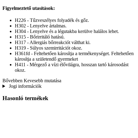
Figyelmeztető utasítások:
H226 - Tűzveszélyes folyadék és gőz.
H302 - Lenyelve ártalmas.
H304 - Lenyelve és a légutakba kerülve halálos lehet.
H315 - Bőrirritáló hatású.
H317 - Allergiás bőrreakciót válthat ki.
H319 - Súlyos szemirritációt okoz.
H361fd - Feltehetően károsítja a termékenységet. Feltehetően
károsítja a születendő gyermeket
H411 - Mérgező a vízi élővilágra, hosszan tartó károsodást
okoz.
Bővebben
Kevesebb mutatása
Jogi információk
Hasonló termékek