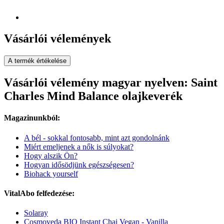
Vásárlói vélemények
A termék értékelése
Vásárlói vélemény magyar nyelven: Saint
Charles Mind Balance olajkeverék
Magazinunkból:
A bél - sokkal fontosabb, mint azt gondolnánk
Miért emeljenek a nők is súlyokat?
Hogy alszik Ön?
Hogyan idősödjünk egészségesen?
Biohack yourself
VitalAbo felfedezése:
Solaray
Cosmoveda BIO Instant Chai Vegan - Vanilla