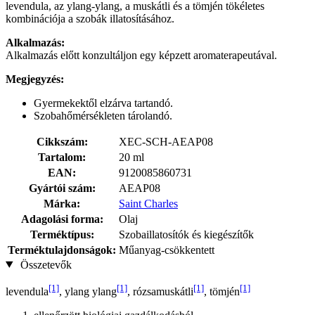
levendula, az ylang-ylang, a muskátli és a tömjén tökéletes
kombinációja a szobák illatosításához.
Alkalmazás:
Alkalmazás előtt konzultáljon egy képzett aromaterapeutával.
Megjegyzés:
Gyermekektől elzárva tartandó.
Szobahőmérsékleten tárolandó.
Cikkszám:
XEC-SCH-AEAP08
Tartalom:
20 ml
EAN:
9120085860731
Gyártói szám:
AEAP08
Márka:
Saint Charles
Adagolási forma:
Olaj
Terméktípus:
Szobaillatosítók és kiegészítők
Terméktulajdonságok:
Műanyag-csökkentett
Összetevők
[1]
[1]
[1]
[1]
levendula
, ylang ylang
, rózsamuskátli
, tömjén