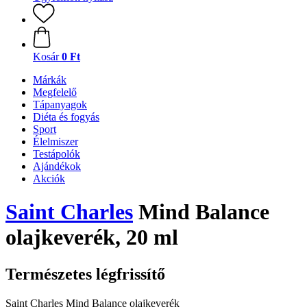
Kosár
0 Ft
Márkák
Megfelelő
Tápanyagok
Diéta és fogyás
Sport
Élelmiszer
Testápolók
Ajándékok
Akciók
Saint Charles
Mind Balance
olajkeverék, 20 ml
Természetes légfrissítő
Saint Charles Mind Balance olajkeverék