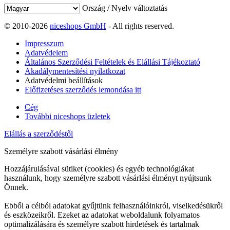
Ország / Nyelv változtatás
© 2010-2026
niceshops GmbH
- All rights reserved.
Impresszum
Adatvédelem
Általános Szerződési Feltételek és Elállási Tájékoztató
Akadálymentesítési nyilatkozat
Adatvédelmi beállítások
Előfizetéses szerződés lemondása itt
Cég
További niceshops üzletek
Elállás a szerződéstől
Személyre szabott vásárlási élmény
Hozzájárulásával sütiket (cookies) és egyéb technológiákat
használunk, hogy személyre szabott vásárlási élményt nyújtsunk
Önnek.
Ebből a célból adatokat gyűjtünk felhasználóinkról, viselkedésükről
és eszközeikről. Ezeket az adatokat weboldalunk folyamatos
optimalizálására és személyre szabott hirdetések és tartalmak