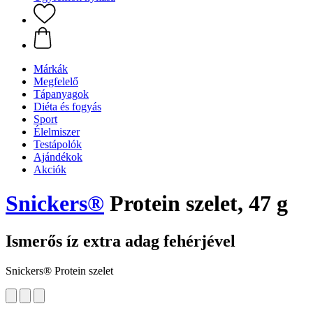
Márkák
Megfelelő
Tápanyagok
Diéta és fogyás
Sport
Élelmiszer
Testápolók
Ajándékok
Akciók
Snickers®
Protein szelet, 47 g
Ismerős íz extra adag fehérjével
Snickers® Protein szelet