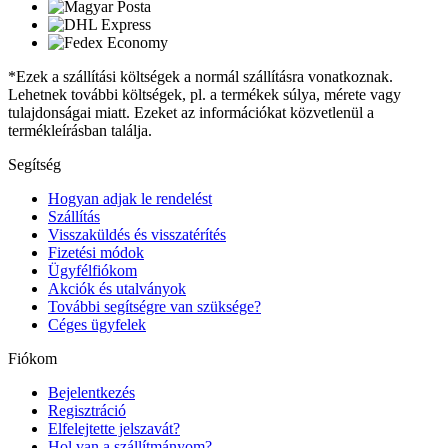
*Ezek a szállítási költségek a normál szállításra vonatkoznak.
Lehetnek további költségek, pl. a termékek súlya, mérete vagy
tulajdonságai miatt. Ezeket az információkat közvetlenül a
termékleírásban találja.
Segítség
Hogyan adjak le rendelést
Szállítás
Visszaküldés és visszatérítés
Fizetési módok
Ügyfélfiókom
Akciók és utalványok
További segítségre van szüksége?
Céges ügyfelek
Fiókom
Bejelentkezés
Regisztráció
Elfelejtette jelszavát?
Hol van a szállítmányom?