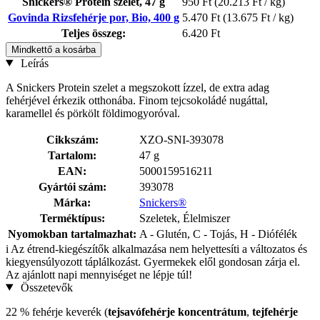
Snickers® Protein szelet, 47 g
950 Ft
(20.213 Ft / kg)
Govinda Rizsfehérje por, Bio, 400 g
5.470 Ft
(13.675 Ft / kg)
Teljes összeg:
6.420 Ft
Mindkettő a kosárba
Leírás
A Snickers Protein szelet a megszokott ízzel, de extra adag
fehérjével érkezik otthonába. Finom tejcsokoládé nugáttal,
karamellel és pörkölt földimogyoróval.
Cikkszám:
XZO-SNI-393078
Tartalom:
47 g
EAN:
5000159516211
Gyártói szám:
393078
Márka:
Snickers®
Terméktípus:
Szeletek, Élelmiszer
Nyomokban tartalmazhat:
A - Glutén, C - Tojás, H - Diófélék
i
Az étrend-kiegészítők alkalmazása nem helyettesíti a változatos és
kiegyensúlyozott táplálkozást. Gyermekek elől gondosan zárja el.
Az ajánlott napi mennyiséget ne lépje túl!
Összetevők
22 % fehérje keverék (
tejsavófehérje koncentrátum
,
tejfehérje