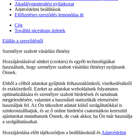
Akadálymentesítési nyilatkozat
Adatvédelmi beállítások
Előfizetéses szerződés lemondása itt
Cég
További niceshops üzletek
Elállás a szerződéstől
Személyre szabott vásárlási élmény
Hozzájárulásával sütiket (cookies) és egyéb technológiákat
használunk, hogy személyre szabott vásárlási élményt nyújtsunk
Önnek.
Ebből a célból adatokat gyűjtünk felhasználóinkról, viselkedésükről
és eszközeikről. Ezeket az adatokat weboldalunk folyamatos
optimalizálására és személyre szabott hirdetések és tartalmak
megjelenítésére, valamint a használati statisztikák elemzésére
használjuk fel. Az Ön titkosított adatait külső szolgáltatókkal is
szinkronizálhatjuk, és az ő online hirdetési csatornáikon keresztül
ajánlatokat mutathatunk Önnek, de csak akkor, ha Ön már használja
a szolgáltatásaikat.
Hozzájárulása előtt tájékozódjon a beállításoknál és
Adatvédelmi