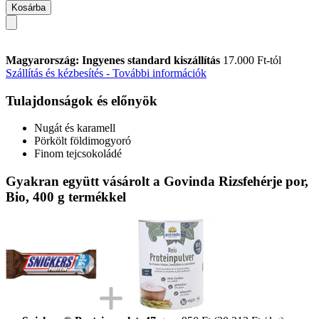
Kosárba
Magyarország: Ingyenes standard kiszállítás
17.000 Ft-tól
Szállítás és kézbesítés - További információk
Tulajdonságok és előnyök
Nugát és karamell
Pörkölt földimogyoró
Finom tejcsokoládé
Gyakran együtt vásárolt a Govinda Rizsfehérje por,
Bio, 400 g termékkel