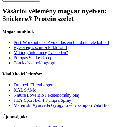
Vásárlói vélemény magyar nyelven:
Snickers® Protein szelet
Magazinunkból:
Post-Workout étel: Avokádós enchilada fekete babbal
Egészséges színezék: klorofill
Mit tegyünk a megfázás ellen?
Pompás Shake Receptek
Törekvés a boldogságra
VitalAbo felfedezése:
Dr. med. Ehrenberger
KAL SAMe
Nature Love Bio Feketekömény olaj
HEY Sport Bőr FF Impra Spray
Maharishi Ayurveda Gyógynövény sampon Vata Bio
Újdonságok: