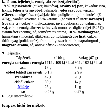
izolátum
,
tejfehérje
, emulgeálószer (
szójalecitin
)),
19 % tejcsokoládé
(cukor, kakaóvaj,
sovány tej por
, kakaómassza,
laktóz,
fehérje tejsavóból
, pálmaolaj,
édes savópor
,
vajzsír
(Ghee)
, emulgeálószer (
szójalecitin
, poliglicerin-poliricinoleát (E
476))), vanília kivonat, 15 % karamell (
édesített sűrített soványtej
(
sovány tej
, cukor)), glükózszirup, invert cukorszirup, pálmaolaj,
vaj
, cukor, emulgeálószer (zsírsavak mono- és digliceridjei (E471)),
stabilizátor (pektin), só, természetes aroma,
10 % földimogyoró
,
humektáns (glicerin), glükózszirup,
földimogyoró liszt
, cukor,
töltőanyag (polidextróz), frukto-oligoszacharidok, napraforgóolaj,
mogyoró aroma
, só, antioxidánsok (alfa-tokoferol)
Tápérték
Tápérték
/ 100 g
/adag (47 g)
energia tartalom / energia
1712 / 409 kj / kcal
804 / 192 kj / kcal
zsír
17 g
7,8 g
ebből telített zsírsavak
6,1 g
2,9 g
szénhidrát
42 g
20 g
ebből cukor
30 g
14 g
fehérje
23 g
11 g
só
0,57 g
0,27 g
Jogi információk
Kapcsolódó termékek