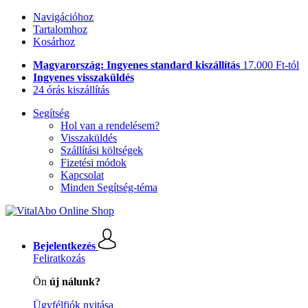
Navigációhoz
Tartalomhoz
Kosárhoz
Magyarország: Ingyenes standard kiszállítás
17.000 Ft-tól
Ingyenes visszaküldés
24 órás kiszállítás
Segítség
Hol van a rendelésem?
Visszaküldés
Szállítási költségek
Fizetési módok
Kapcsolat
Minden Segítség-téma
Bejelentkezés
Feliratkozás
Ön
új nálunk?
Ügyfélfiók nyitása