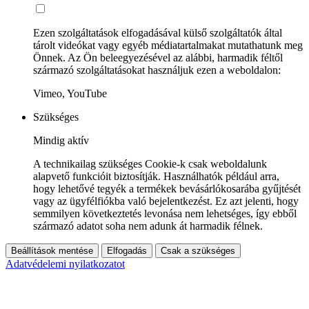
Ezen szolgáltatások elfogadásával külső szolgáltatók által
tárolt videókat vagy egyéb médiatartalmakat mutathatunk meg
Önnek. Az Ön beleegyezésével az alábbi, harmadik féltől
származó szolgáltatásokat használjuk ezen a weboldalon:
Vimeo, YouTube
Szükséges
Mindig aktív
A technikailag szükséges Cookie-k csak weboldalunk
alapvető funkcióit biztosítják. Használhatók például arra,
hogy lehetővé tegyék a termékek bevásárlókosarába gyűjtését
vagy az ügyfélfiókba való bejelentkezést. Ez azt jelenti, hogy
semmilyen következtetés levonása nem lehetséges, így ebből
származó adatot soha nem adunk át harmadik félnek.
Beállítások mentése
Elfogadás
Csak a szükséges
Adatvédelemi nyilatkozatot