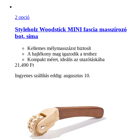
2 opció
Styleholz
Woodstick MINI fascia masszírozó
bot, sima
Kellemes mélymasszázst biztosít
A hajlékony mag igazodik a testhez
Kompakt méret, ideális az utazótáskába
21.490 Ft
Ingyenes szállítás eddig: augusztus 10.