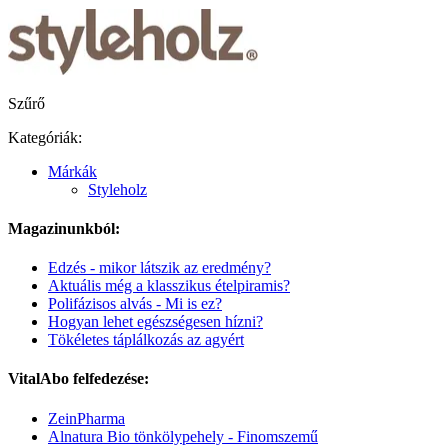
Szűrő
Kategóriák:
Márkák
Styleholz
Magazinunkból:
Edzés - mikor látszik az eredmény?
Aktuális még a klasszikus ételpiramis?
Polifázisos alvás - Mi is ez?
Hogyan lehet egészségesen hízni?
Tökéletes táplálkozás az agyért
VitalAbo felfedezése:
ZeinPharma
Alnatura Bio tönkölypehely - Finomszemű