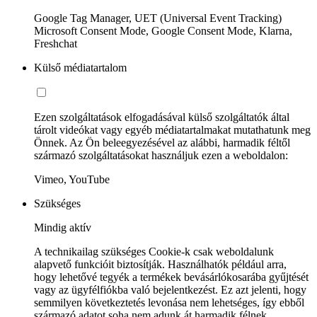
Google Tag Manager, UET (Universal Event Tracking)
Microsoft Consent Mode, Google Consent Mode, Klarna,
Freshchat
Külső médiatartalom
Ezen szolgáltatások elfogadásával külső szolgáltatók által
tárolt videókat vagy egyéb médiatartalmakat mutathatunk meg
Önnek. Az Ön beleegyezésével az alábbi, harmadik féltől
származó szolgáltatásokat használjuk ezen a weboldalon:
Vimeo, YouTube
Szükséges
Mindig aktív
A technikailag szükséges Cookie-k csak weboldalunk
alapvető funkcióit biztosítják. Használhatók például arra,
hogy lehetővé tegyék a termékek bevásárlókosarába gyűjtését
vagy az ügyfélfiókba való bejelentkezést. Ez azt jelenti, hogy
semmilyen következtetés levonása nem lehetséges, így ebből
származó adatot soha nem adunk át harmadik félnek.