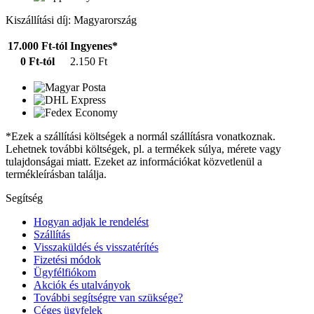
Kiszállítási díj: Magyarország
17.000 Ft-tól
Ingyenes*
0 Ft-tól
2.150 Ft
*Ezek a szállítási költségek a normál szállításra vonatkoznak.
Lehetnek további költségek, pl. a termékek súlya, mérete vagy
tulajdonságai miatt. Ezeket az információkat közvetlenül a
termékleírásban találja.
Segítség
Hogyan adjak le rendelést
Szállítás
Visszaküldés és visszatérítés
Fizetési módok
Ügyfélfiókom
Akciók és utalványok
További segítségre van szüksége?
Céges ügyfelek