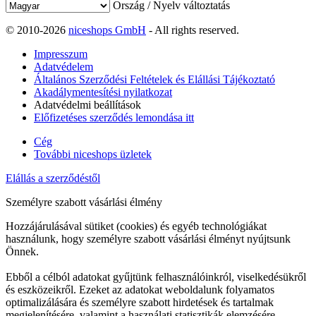
Ország / Nyelv változtatás
© 2010-2026
niceshops GmbH
- All rights reserved.
Impresszum
Adatvédelem
Általános Szerződési Feltételek és Elállási Tájékoztató
Akadálymentesítési nyilatkozat
Adatvédelmi beállítások
Előfizetéses szerződés lemondása itt
Cég
További niceshops üzletek
Elállás a szerződéstől
Személyre szabott vásárlási élmény
Hozzájárulásával sütiket (cookies) és egyéb technológiákat
használunk, hogy személyre szabott vásárlási élményt nyújtsunk
Önnek.
Ebből a célból adatokat gyűjtünk felhasználóinkról, viselkedésükről
és eszközeikről. Ezeket az adatokat weboldalunk folyamatos
optimalizálására és személyre szabott hirdetések és tartalmak
megjelenítésére, valamint a használati statisztikák elemzésére