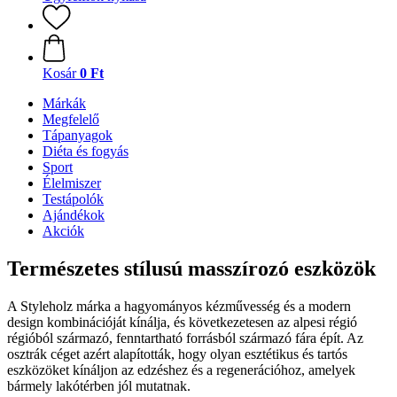
Kosár
0 Ft
Márkák
Megfelelő
Tápanyagok
Diéta és fogyás
Sport
Élelmiszer
Testápolók
Ajándékok
Akciók
Természetes stílusú masszírozó eszközök
A Styleholz márka a hagyományos kézművesség és a modern
design kombinációját kínálja, és következetesen az alpesi régió
régióból származó, fenntartható forrásból származó fára épít. Az
osztrák céget azért alapították, hogy olyan esztétikus és tartós
eszközöket kínáljon az edzéshez és a regenerációhoz, amelyek
bármely lakótérben jól mutatnak.