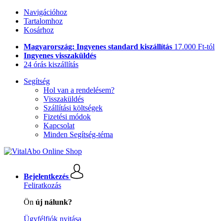
Navigációhoz
Tartalomhoz
Kosárhoz
Magyarország: Ingyenes standard kiszállítás
17.000 Ft-tól
Ingyenes visszaküldés
24 órás kiszállítás
Segítség
Hol van a rendelésem?
Visszaküldés
Szállítási költségek
Fizetési módok
Kapcsolat
Minden Segítség-téma
Bejelentkezés
Feliratkozás
Ön
új nálunk?
Ügyfélfiók nyitása