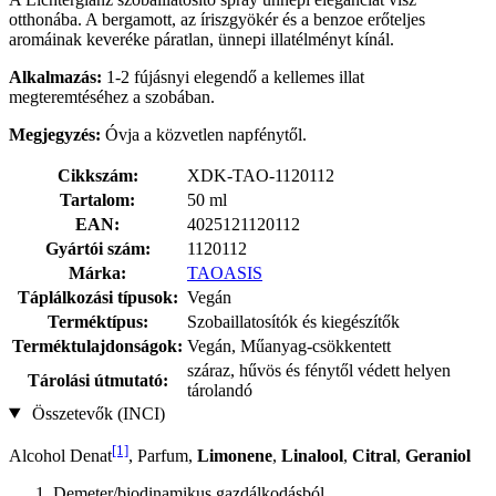
otthonába. A bergamott, az íriszgyökér és a benzoe erőteljes
aromáinak keveréke páratlan, ünnepi illatélményt kínál.
Alkalmazás:
1-2 fújásnyi elegendő a kellemes illat
megteremtéséhez a szobában.
Megjegyzés:
Óvja a közvetlen napfénytől.
Cikkszám:
XDK-TAO-1120112
Tartalom:
50 ml
EAN:
4025121120112
Gyártói szám:
1120112
Márka:
TAOASIS
Táplálkozási típusok:
Vegán
Terméktípus:
Szobaillatosítók és kiegészítők
Terméktulajdonságok:
Vegán, Műanyag-csökkentett
száraz, hűvös és fénytől védett helyen
Tárolási útmutató:
tárolandó
Összetevők (INCI)
[1]
Alcohol Denat
, Parfum,
Limonene
,
Linalool
,
Citral
,
Geraniol
Demeter/biodinamikus gazdálkodásból