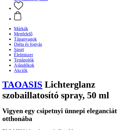
Márkák
Megfelelő
Tápanyagok
Diéta és fogyás
Sport
Élelmiszer
Testápolók
Ajándékok
Akciók
TAOASIS
Lichterglanz
szobaillatosító spray, 50 ml
Vigyen egy csipetnyi ünnepi eleganciát
otthonába