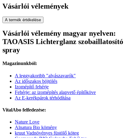
Vásárlói vélemények
A termék értékelése
Vásárlói vélemény magyar nyelven:
TAOASIS Lichterglanz szobaillatosító
spray
Magazinunkból:
A leggyakoribb "alvászavarók"
Az időszakos böjtölés
Izomépítő fehérje
Fehérje: az izomépítés alapvető építőköve
Az E-kerékpárok térhódítása
VitalAbo felfedezése:
Nature Love
Alnatura Bio kömény
kruut Vadnövényes füstölő köteg