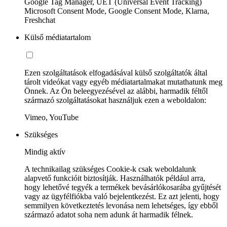
Google Tag Manager, UET (Universal Event Tracking)
Microsoft Consent Mode, Google Consent Mode, Klarna,
Freshchat
Külső médiatartalom
Ezen szolgáltatások elfogadásával külső szolgáltatók által
tárolt videókat vagy egyéb médiatartalmakat mutathatunk meg
Önnek. Az Ön beleegyezésével az alábbi, harmadik féltől
származó szolgáltatásokat használjuk ezen a weboldalon:
Vimeo, YouTube
Szükséges
Mindig aktív
A technikailag szükséges Cookie-k csak weboldalunk
alapvető funkcióit biztosítják. Használhatók például arra,
hogy lehetővé tegyék a termékek bevásárlókosarába gyűjtését
vagy az ügyfélfiókba való bejelentkezést. Ez azt jelenti, hogy
semmilyen következtetés levonása nem lehetséges, így ebből
származó adatot soha nem adunk át harmadik félnek.