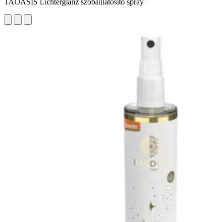
TAOASIS Lichterglanz szobaillatosító spray