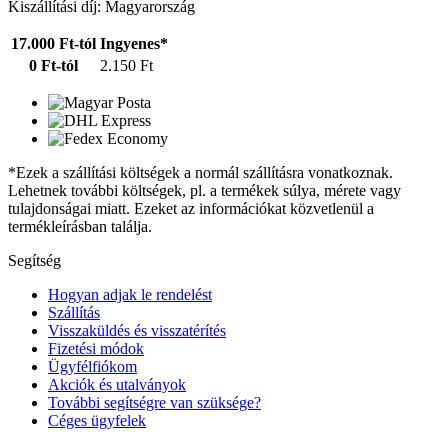
Kiszállítási díj: Magyarország
17.000 Ft-tól
Ingyenes*
0 Ft-tól
2.150 Ft
*Ezek a szállítási költségek a normál szállításra vonatkoznak.
Lehetnek további költségek, pl. a termékek súlya, mérete vagy
tulajdonságai miatt. Ezeket az információkat közvetlenül a
termékleírásban találja.
Segítség
Hogyan adjak le rendelést
Szállítás
Visszaküldés és visszatérítés
Fizetési módok
Ügyfélfiókom
Akciók és utalványok
További segítségre van szüksége?
Céges ügyfelek