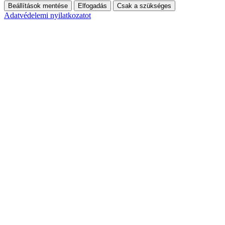
Beállítások mentése
Elfogadás
Csak a szükséges
Adatvédelemi nyilatkozatot