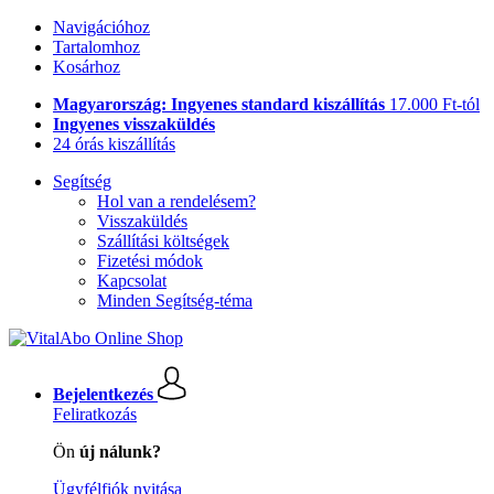
Navigációhoz
Tartalomhoz
Kosárhoz
Magyarország: Ingyenes standard kiszállítás
17.000 Ft-tól
Ingyenes visszaküldés
24 órás kiszállítás
Segítség
Hol van a rendelésem?
Visszaküldés
Szállítási költségek
Fizetési módok
Kapcsolat
Minden Segítség-téma
Bejelentkezés
Feliratkozás
Ön
új nálunk?
Ügyfélfiók nyitása