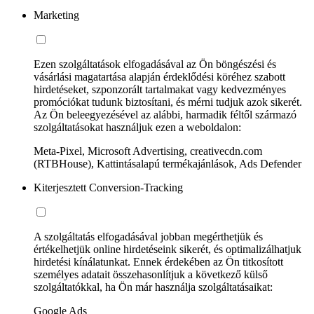
Marketing
Ezen szolgáltatások elfogadásával az Ön böngészési és
vásárlási magatartása alapján érdeklődési köréhez szabott
hirdetéseket, szponzorált tartalmakat vagy kedvezményes
promóciókat tudunk biztosítani, és mérni tudjuk azok sikerét.
Az Ön beleegyezésével az alábbi, harmadik féltől származó
szolgáltatásokat használjuk ezen a weboldalon:
Meta-Pixel, Microsoft Advertising, creativecdn.com
(RTBHouse), Kattintásalapú termékajánlások, Ads Defender
Kiterjesztett Conversion-Tracking
A szolgáltatás elfogadásával jobban megérthetjük és
értékelhetjük online hirdetéseink sikerét, és optimalizálhatjuk
hirdetési kínálatunkat. Ennek érdekében az Ön titkosított
személyes adatait összehasonlítjuk a következő külső
szolgáltatókkal, ha Ön már használja szolgáltatásaikat:
Google Ads