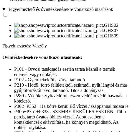
Figyelmeztető és óvintézkedésekre vonatkozó utasítások
Figyelmeztetés: Veszély
Óvintézkedésekre vonatkozó utasítások:
P101 - Orvosi tanácsadás esetén tartsa kéznél a termék
edényét vagy címkéjét.
P102 - Gyermekektől elzárva tartandó.
P210 - Hőtől, forró felületektől, szikrától, nyílt lángtól és más
gyújtóforrástól távol tartandó. Tilos a dohányzás.
P280 - Védőkesztyű/védőruha/szemvédő/arcvédő használata
kötelező.
P302+P352 - Ha bőrre kerül: Bő vízzel / szappannal mossa le.
P305+P351+P338 - SZEMBE KERÜLÉS ESETÉN: Több
percig tartó óvatos öblítés vízzel. Adott esetben a
kontaktlencsék eltávolítása, ha könnyen megoldható. Az
öblítés folytatása.