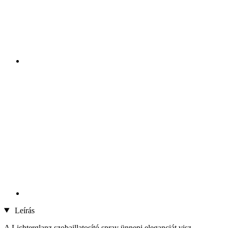
Leírás
A Lichterglanz szobaillatosító spray ünnepi eleganciát visz