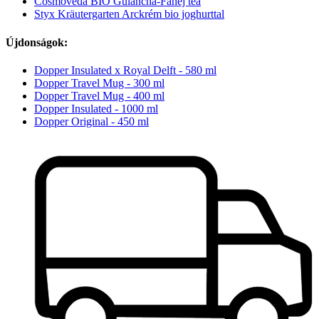
Cosmoveda BIO Gulancha-Fahéj tea
Styx Kräutergarten Arckrém bio joghurttal
Újdonságok:
Dopper Insulated x Royal Delft - 580 ml
Dopper Travel Mug - 300 ml
Dopper Travel Mug - 400 ml
Dopper Insulated - 1000 ml
Dopper Original - 450 ml