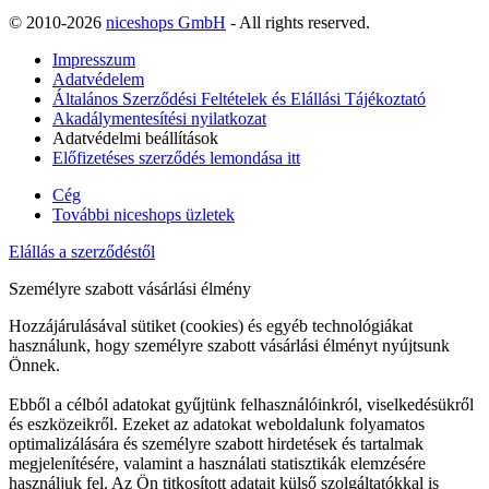
© 2010-2026
niceshops GmbH
- All rights reserved.
Impresszum
Adatvédelem
Általános Szerződési Feltételek és Elállási Tájékoztató
Akadálymentesítési nyilatkozat
Adatvédelmi beállítások
Előfizetéses szerződés lemondása itt
Cég
További niceshops üzletek
Elállás a szerződéstől
Személyre szabott vásárlási élmény
Hozzájárulásával sütiket (cookies) és egyéb technológiákat
használunk, hogy személyre szabott vásárlási élményt nyújtsunk
Önnek.
Ebből a célból adatokat gyűjtünk felhasználóinkról, viselkedésükről
és eszközeikről. Ezeket az adatokat weboldalunk folyamatos
optimalizálására és személyre szabott hirdetések és tartalmak
megjelenítésére, valamint a használati statisztikák elemzésére
használjuk fel. Az Ön titkosított adatait külső szolgáltatókkal is