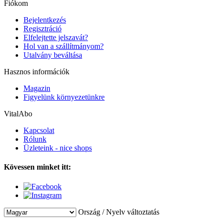
Fiókom
Bejelentkezés
Regisztráció
Elfelejtette jelszavát?
Hol van a szállítmányom?
Utalvány beváltása
Hasznos információk
Magazin
Figyelünk környezetünkre
VitalAbo
Kapcsolat
Rólunk
Üzleteink - nice shops
Kövessen minket itt:
Ország / Nyelv változtatás