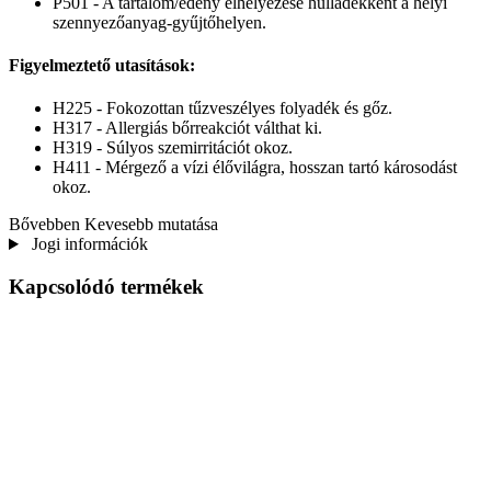
P501 - A tartalom/edény elhelyezése hulladékként a helyi
szennyezőanyag-gyűjtőhelyen.
Figyelmeztető utasítások:
H225 - Fokozottan tűzveszélyes folyadék és gőz.
H317 - Allergiás bőrreakciót válthat ki.
H319 - Súlyos szemirritációt okoz.
H411 - Mérgező a vízi élővilágra, hosszan tartó károsodást
okoz.
Bővebben
Kevesebb mutatása
Jogi információk
Kapcsolódó termékek