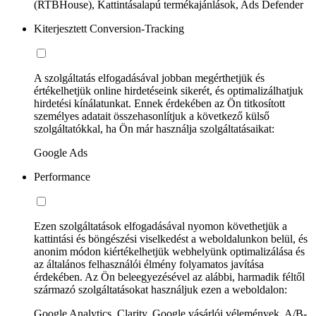
(RTBHouse), Kattintásalapú termékajánlások, Ads Defender
Kiterjesztett Conversion-Tracking
A szolgáltatás elfogadásával jobban megérthetjük és
értékelhetjük online hirdetéseink sikerét, és optimalizálhatjuk
hirdetési kínálatunkat. Ennek érdekében az Ön titkosított
személyes adatait összehasonlítjuk a következő külső
szolgáltatókkal, ha Ön már használja szolgáltatásaikat:
Google Ads
Performance
Ezen szolgáltatások elfogadásával nyomon követhetjük a
kattintási és böngészési viselkedést a weboldalunkon belül, és
anonim módon kiértékelhetjük webhelyünk optimalizálása és
az általános felhasználói élmény folyamatos javítása
érdekében. Az Ön beleegyezésével az alábbi, harmadik féltől
származó szolgáltatásokat használjuk ezen a weboldalon:
Google Analytics, Clarity, Google vásárlói vélemények, A/B-