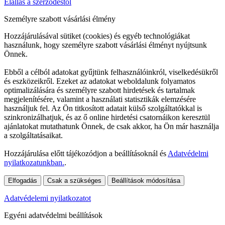
Elállás a szerződéstől
Személyre szabott vásárlási élmény
Hozzájárulásával sütiket (cookies) és egyéb technológiákat
használunk, hogy személyre szabott vásárlási élményt nyújtsunk
Önnek.
Ebből a célból adatokat gyűjtünk felhasználóinkról, viselkedésükről
és eszközeikről. Ezeket az adatokat weboldalunk folyamatos
optimalizálására és személyre szabott hirdetések és tartalmak
megjelenítésére, valamint a használati statisztikák elemzésére
használjuk fel. Az Ön titkosított adatait külső szolgáltatókkal is
szinkronizálhatjuk, és az ő online hirdetési csatornáikon keresztül
ajánlatokat mutathatunk Önnek, de csak akkor, ha Ön már használja
a szolgáltatásaikat.
Hozzájárulása előtt tájékozódjon a beállításoknál és
Adatvédelmi
nyilatkozatunkban.
.
Elfogadás
Csak a szükséges
Beállítások módosítása
Adatvédelemi nyilatkozatot
Egyéni adatvédelmi beállítások