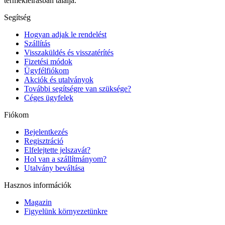
termékleírásban találja.
Segítség
Hogyan adjak le rendelést
Szállítás
Visszaküldés és visszatérítés
Fizetési módok
Ügyfélfiókom
Akciók és utalványok
További segítségre van szüksége?
Céges ügyfelek
Fiókom
Bejelentkezés
Regisztráció
Elfelejtette jelszavát?
Hol van a szállítmányom?
Utalvány beváltása
Hasznos információk
Magazin
Figyelünk környezetünkre