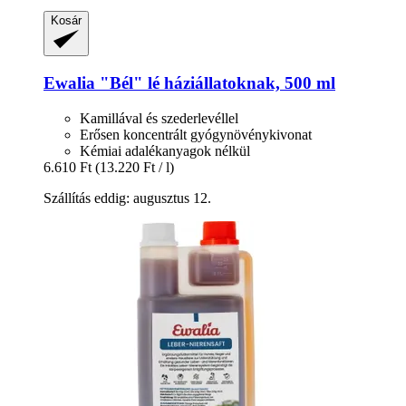
Kosár
Ewalia
"Bél" lé háziállatoknak, 500 ml
Kamillával és szederlevéllel
Erősen koncentrált gyógynövénykivonat
Kémiai adalékanyagok nélkül
6.610 Ft
(13.220 Ft / l)
Szállítás eddig: augusztus 12.