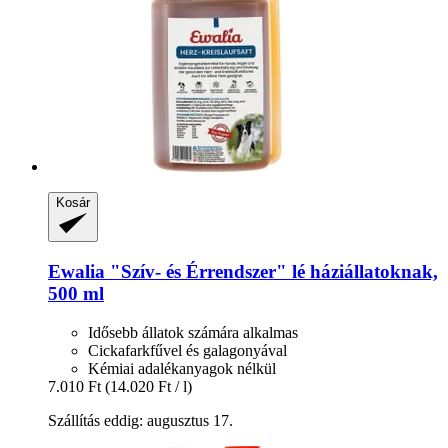
Kosár
Ewalia
"Szív-​ és Érrendszer" lé háziállatoknak,
500 ml
Idősebb állatok számára alkalmas
Cickafarkfűvel és galagonyával
Kémiai adalékanyagok nélkül
7.010 Ft
(14.020 Ft / l)
Szállítás eddig: augusztus 17.