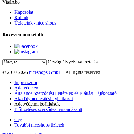
VitalAbo
Kapcsolat
Rólunk
Üzleteink - nice shops
Kövessen minket itt:
Ország / Nyelv változtatás
© 2010-2026
niceshops GmbH
- All rights reserved.
Impresszum
Adatvédelem
Általános Szerződési Feltételek és Elállási Tájékoztató
Akadálymentesítési nyilatkozat
Adatvédelmi beállítások
Előfizetéses szerződés lemondása itt
Cég
További niceshops üzletek