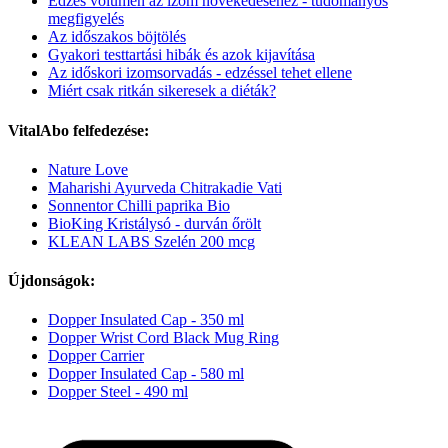
Edzés volumen az izom növekedéséhez - tudományos
megfigyelés
Az időszakos böjtölés
Gyakori testtartási hibák és azok kijavítása
Az időskori izomsorvadás - edzéssel tehet ellene
Miért csak ritkán sikeresek a diéták?
VitalAbo felfedezése:
Nature Love
Maharishi Ayurveda Chitrakadie Vati
Sonnentor Chilli paprika Bio
BioKing Kristálysó - durván őrölt
KLEAN LABS Szelén 200 mcg
Újdonságok:
Dopper Insulated Cap - 350 ml
Dopper Wrist Cord Black Mug Ring
Dopper Carrier
Dopper Insulated Cap - 580 ml
Dopper Steel - 490 ml