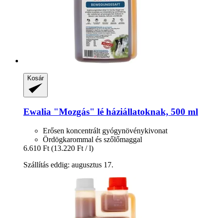
Kosár
Ewalia
"Mozgás" lé háziállatoknak, 500 ml
Erősen koncentrált gyógynövénykivonat
Ördögkarommal és szőlőmaggal
6.610 Ft
(13.220 Ft / l)
Szállítás eddig: augusztus 17.