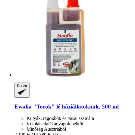
Kosár
Ewalia
"Torok" lé háziállatoknak, 500 ml
Kutyák, rágcsálók és társai számára
Kémiai adalékanyagok nélkül
Minőség Ausztriából
7.190 Ft
(14.380 Ft / l)