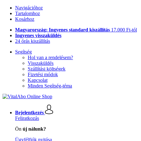
Navigációhoz
Tartalomhoz
Kosárhoz
Magyarország: Ingyenes standard kiszállítás
17.000 Ft-tól
Ingyenes visszaküldés
24 órás kiszállítás
Segítség
Hol van a rendelésem?
Visszaküldés
Szállítási költségek
Fizetési módok
Kapcsolat
Minden Segítség-téma
Bejelentkezés
Feliratkozás
Ön
új nálunk?
Ügyfélfiók nyitása