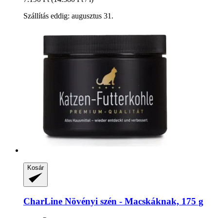
Szállítás eddig: augusztus 31.
Kosár
CharLine
Növényi szén -​ Macskáknak, 175 g