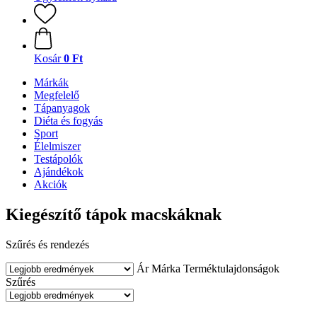
Kosár
0 Ft
Márkák
Megfelelő
Tápanyagok
Diéta és fogyás
Sport
Élelmiszer
Testápolók
Ajándékok
Akciók
Kiegészítő tápok macskáknak
Szűrés és rendezés
Ár
Márka
Terméktulajdonságok
Szűrés