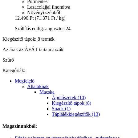
Pormentes
Lazacolajjal finomítva
Növényi szénből
12.490 Ft
(71.371 Ft / kg)
Szállítás eddig: augusztus 24.
Kiegészítő tápok: 8 termék
Az árak az ÁFÁT tartalmazzák
Szűrő
Kategóriák:
Megfelelő
Állatoknak
Macska
Ápolószerek (10)
Kiegészítő tápok (8)
Snack (1)
Táplálékkiegészítők (13)
Magazinunkból: