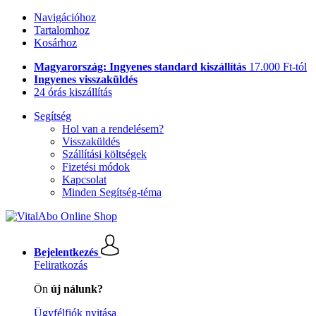
Navigációhoz
Tartalomhoz
Kosárhoz
Magyarország: Ingyenes standard kiszállítás
17.000 Ft-tól
Ingyenes visszaküldés
24 órás kiszállítás
Segítség
Hol van a rendelésem?
Visszaküldés
Szállítási költségek
Fizetési módok
Kapcsolat
Minden Segítség-téma
Bejelentkezés
Feliratkozás
Ön
új nálunk?
Ügyfélfiók nyitása