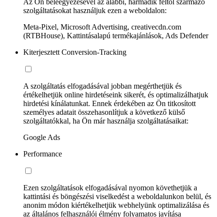
Az Ön beleegyezésével az alábbi, harmadik féltől származó
szolgáltatásokat használjuk ezen a weboldalon:
Meta-Pixel, Microsoft Advertising, creativecdn.com
(RTBHouse), Kattintásalapú termékajánlások, Ads Defender
Kiterjesztett Conversion-Tracking
A szolgáltatás elfogadásával jobban megérthetjük és
értékelhetjük online hirdetéseink sikerét, és optimalizálhatjuk
hirdetési kínálatunkat. Ennek érdekében az Ön titkosított
személyes adatait összehasonlítjuk a következő külső
szolgáltatókkal, ha Ön már használja szolgáltatásaikat:
Google Ads
Performance
Ezen szolgáltatások elfogadásával nyomon követhetjük a
kattintási és böngészési viselkedést a weboldalunkon belül, és
anonim módon kiértékelhetjük webhelyünk optimalizálása és
az általános felhasználói élmény folyamatos javítása