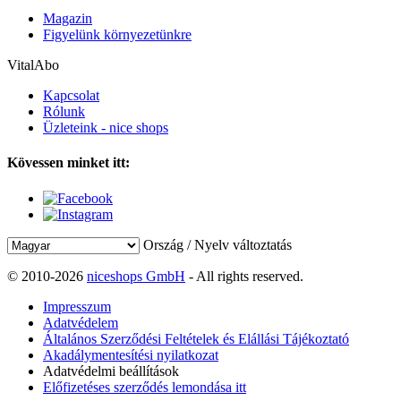
Magazin
Figyelünk környezetünkre
VitalAbo
Kapcsolat
Rólunk
Üzleteink - nice shops
Kövessen minket itt:
Ország / Nyelv változtatás
© 2010-2026
niceshops GmbH
- All rights reserved.
Impresszum
Adatvédelem
Általános Szerződési Feltételek és Elállási Tájékoztató
Akadálymentesítési nyilatkozat
Adatvédelmi beállítások
Előfizetéses szerződés lemondása itt