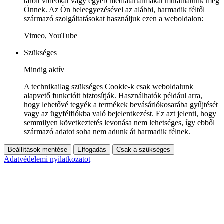
tárolt videókat vagy egyéb médiatartalmakat mutathatunk meg
Önnek. Az Ön beleegyezésével az alábbi, harmadik féltől
származó szolgáltatásokat használjuk ezen a weboldalon:
Vimeo, YouTube
Szükséges
Mindig aktív
A technikailag szükséges Cookie-k csak weboldalunk
alapvető funkcióit biztosítják. Használhatók például arra,
hogy lehetővé tegyék a termékek bevásárlókosarába gyűjtését
vagy az ügyfélfiókba való bejelentkezést. Ez azt jelenti, hogy
semmilyen következtetés levonása nem lehetséges, így ebből
származó adatot soha nem adunk át harmadik félnek.
Beállítások mentése
Elfogadás
Csak a szükséges
Adatvédelemi nyilatkozatot