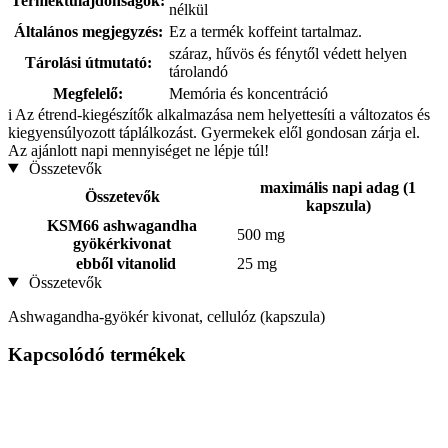
Terméktulajdonságok:
nélkül
Általános megjegyzés:
Ez a termék koffeint tartalmaz.
száraz, hűvös és fénytől védett helyen
Tárolási útmutató:
tárolandó
Megfelelő:
Memória és koncentráció
i
Az étrend-kiegészítők alkalmazása nem helyettesíti a változatos és
kiegyensúlyozott táplálkozást. Gyermekek elől gondosan zárja el.
Az ajánlott napi mennyiséget ne lépje túl!
Összetevők
maximális napi adag (1
Összetevők
kapszula)
KSM66 ashwagandha
500 mg
gyökérkivonat
ebből vitanolid
25 mg
Összetevők
Ashwagandha-gyökér kivonat, cellulóz (kapszula)
Kapcsolódó termékek