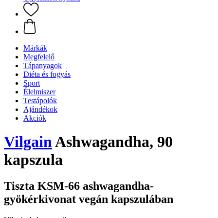
Márkák
Megfelelő
Tápanyagok
Diéta és fogyás
Sport
Élelmiszer
Testápolók
Ajándékok
Akciók
Vilgain
Ashwagandha, 90
kapszula
Tiszta KSM-66 ashwagandha-
gyökérkivonat vegán kapszulában