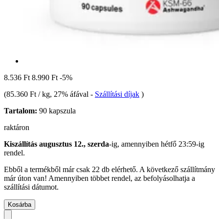
8.536 Ft
8.990 Ft
-5%
(
85.360 Ft / kg
, 27% áfával
-
Szállítási díjak
)
Tartalom:
90 kapszula
raktáron
Kiszállítás augusztus 12., szerda
-ig, amennyiben
hétfő 23:59-ig
rendel.
Ebből a termékből már csak 22 db elérhető. A következő szállítmány
már úton van! Amennyiben többet rendel, az befolyásolhatja a
szállítási dátumot.
Kosárba