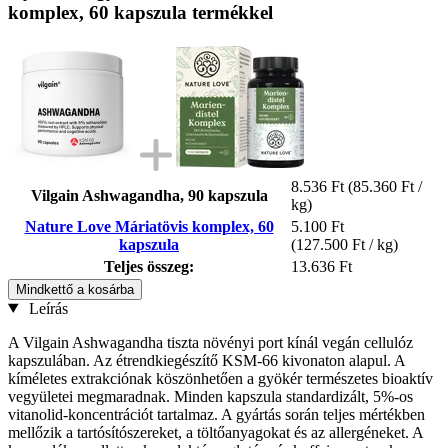
komplex, 60 kapszula termékkel
8.536 Ft
(85.360 Ft /
Vilgain Ashwagandha, 90 kapszula
kg)
Nature Love Máriatövis komplex, 60
5.100 Ft
kapszula
(127.500 Ft / kg)
Teljes összeg:
13.636 Ft
Mindkettő a kosárba
Leírás
A Vilgain Ashwagandha tiszta növényi port kínál vegán cellulóz
kapszulában. Az étrendkiegészítő KSM-66 kivonaton alapul. A
kíméletes extrakciónak köszönhetően a gyökér természetes bioaktív
vegyületei megmaradnak. Minden kapszula standardizált, 5%-os
vitanolid-koncentrációt tartalmaz. A gyártás során teljes mértékben
mellőzik a tartósítószereket, a töltőanyagokat és az allergéneket. A