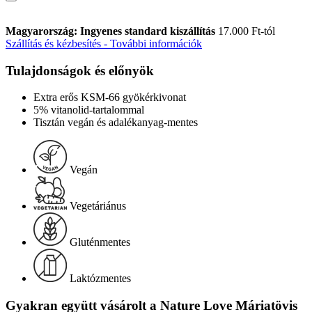
Magyarország: Ingyenes standard kiszállítás
17.000 Ft-tól
Szállítás és kézbesítés - További információk
Tulajdonságok és előnyök
Extra erős KSM-66 gyökérkivonat
5% vitanolid-tartalommal
Tisztán vegán és adalékanyag-mentes
Vegán
Vegetáriánus
Gluténmentes
Laktózmentes
Gyakran együtt vásárolt a Nature Love Máriatövis