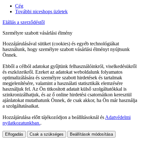
Cég
További niceshops üzletek
Elállás a szerződéstől
Személyre szabott vásárlási élmény
Hozzájárulásával sütiket (cookies) és egyéb technológiákat
használunk, hogy személyre szabott vásárlási élményt nyújtsunk
Önnek.
Ebből a célból adatokat gyűjtünk felhasználóinkról, viselkedésükről
és eszközeikről. Ezeket az adatokat weboldalunk folyamatos
optimalizálására és személyre szabott hirdetések és tartalmak
megjelenítésére, valamint a használati statisztikák elemzésére
használjuk fel. Az Ön titkosított adatait külső szolgáltatókkal is
szinkronizálhatjuk, és az ő online hirdetési csatornáikon keresztül
ajánlatokat mutathatunk Önnek, de csak akkor, ha Ön már használja
a szolgáltatásaikat.
Hozzájárulása előtt tájékozódjon a beállításoknál és
Adatvédelmi
nyilatkozatunkban.
.
Elfogadás
Csak a szükséges
Beállítások módosítása