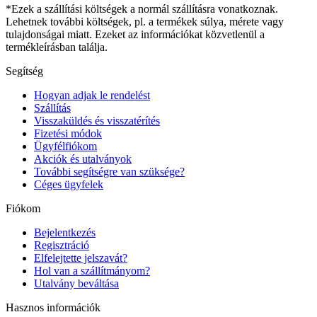
*Ezek a szállítási költségek a normál szállításra vonatkoznak.
Lehetnek további költségek, pl. a termékek súlya, mérete vagy
tulajdonságai miatt. Ezeket az információkat közvetlenül a
termékleírásban találja.
Segítség
Hogyan adjak le rendelést
Szállítás
Visszaküldés és visszatérítés
Fizetési módok
Ügyfélfiókom
Akciók és utalványok
További segítségre van szüksége?
Céges ügyfelek
Fiókom
Bejelentkezés
Regisztráció
Elfelejtette jelszavát?
Hol van a szállítmányom?
Utalvány beváltása
Hasznos információk