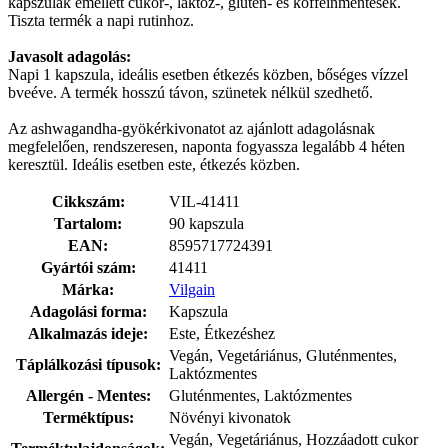
kapszulák emellett cukor-, laktóz-, glutén- és koffeinmentesek.
Tiszta termék a napi rutinhoz.
Javasolt adagolás:
Napi 1 kapszula, ideális esetben étkezés közben, bőséges vízzel
bveéve. A termék hosszú távon, szünetek nélkül szedhető.
Az ashwagandha-gyökérkivonatot az ajánlott adagolásnak
megfelelően, rendszeresen, naponta fogyassza legalább 4 héten
keresztül. Ideális esetben este, étkezés közben.
Cikkszám:
VIL-41411
Tartalom:
90 kapszula
EAN:
8595717724391
Gyártói szám:
41411
Márka:
Vilgain
Adagolási forma:
Kapszula
Alkalmazás ideje:
Este, Étkezéshez
Vegán, Vegetáriánus, Gluténmentes,
Táplálkozási típusok:
Laktózmentes
Allergén - Mentes:
Gluténmentes, Laktózmentes
Terméktípus:
Növényi kivonatok
Vegán, Vegetáriánus, Hozzáadott cukor