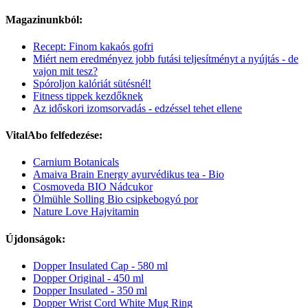
Magazinunkból:
Recept: Finom kakaós gofri
Miért nem eredményez jobb futási teljesítményt a nyújtás - de
vajon mit tesz?
Spóroljon kalóriát sütésnél!
Fitness tippek kezdőknek
Az időskori izomsorvadás - edzéssel tehet ellene
VitalAbo felfedezése:
Carnium Botanicals
Amaiva Brain Energy ayurvédikus tea - Bio
Cosmoveda BIO Nádcukor
Ölmühle Solling Bio csipkebogyó por
Nature Love Hajvitamin
Újdonságok:
Dopper Insulated Cap - 580 ml
Dopper Original - 450 ml
Dopper Insulated - 350 ml
Dopper Wrist Cord White Mug Ring