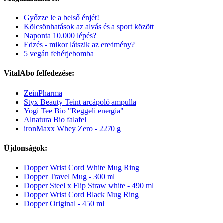
Győzze le a belső énjét!
Kölcsönhatások az alvás és a sport között
Naponta 10.000 lépés?
Edzés - mikor látszik az eredmény?
5 vegán fehérjebomba
VitalAbo felfedezése:
ZeinPharma
Styx Beauty Teint arcápoló ampulla
Yogi Tee Bio "Reggeli energia"
Alnatura Bio falafel
ironMaxx Whey Zero - 2270 g
Újdonságok:
Dopper Wrist Cord White Mug Ring
Dopper Travel Mug - 300 ml
Dopper Steel x Flip Straw white - 490 ml
Dopper Wrist Cord Black Mug Ring
Dopper Original - 450 ml