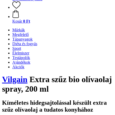
Kosár
0 Ft
Márkák
Megfelelő
Tápanyagok
Diéta és fogyás
Sport
Élelmiszer
Testápolók
Ajándékok
Akciók
Vilgain
Extra szűz bio olívaolaj
spray, 200 ml
Kíméletes hidegsajtolással készült extra
szűz olívaolaj a tudatos konyhához