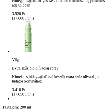
Hidegen sajtolt, magas MCT-tartalmú kókuszolaj praktikus
adagolóban
3.520 Ft
(17.600 Ft / l)
Vilgain
Extra szűz bio olívaolaj spray
Kíméletes hidegsajtolással készült extra szűz olívaolaj a
tudatos konyhához
3.410 Ft
(17.050 Ft / l)
Tartalom:
200 ml