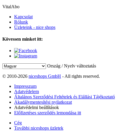
VitalAbo
Kapcsolat
Rólunk
Üzleteink - nice shops
Kövessen minket itt:
Ország / Nyelv változtatás
© 2010-2026
niceshops GmbH
- All rights reserved.
Impresszum
Adatvédelem
Általános Szerződési Feltételek és Elállási Tájékoztató
Akadálymentesítési nyilatkozat
Adatvédelmi beállítások
Előfizetéses szerződés lemondása itt
Cég
További niceshops üzletek