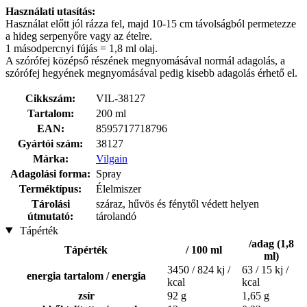
Használati utasítás:
Használat előtt jól rázza fel, majd 10-15 cm távolságból permetezze
a hideg serpenyőre vagy az ételre.
1 másodpercnyi fújás = 1,8 ml olaj.
A szórófej középső részének megnyomásával normál adagolás, a
szórófej hegyének megnyomásával pedig kisebb adagolás érhető el.
Cikkszám:
VIL-38127
Tartalom:
200 ml
EAN:
8595717718796
Gyártói szám:
38127
Márka:
Vilgain
Adagolási forma:
Spray
Terméktípus:
Élelmiszer
Tárolási
száraz, hűvös és fénytől védett helyen
útmutató:
tárolandó
Tápérték
/adag (1,8
Tápérték
/ 100 ml
ml)
3450 / 824 kj /
63 / 15 kj /
energia tartalom / energia
kcal
kcal
zsír
92 g
1,65 g