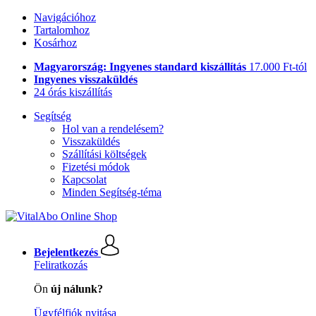
Navigációhoz
Tartalomhoz
Kosárhoz
Magyarország: Ingyenes standard kiszállítás
17.000 Ft-tól
Ingyenes visszaküldés
24 órás kiszállítás
Segítség
Hol van a rendelésem?
Visszaküldés
Szállítási költségek
Fizetési módok
Kapcsolat
Minden Segítség-téma
Bejelentkezés
Feliratkozás
Ön
új nálunk?
Ügyfélfiók nyitása