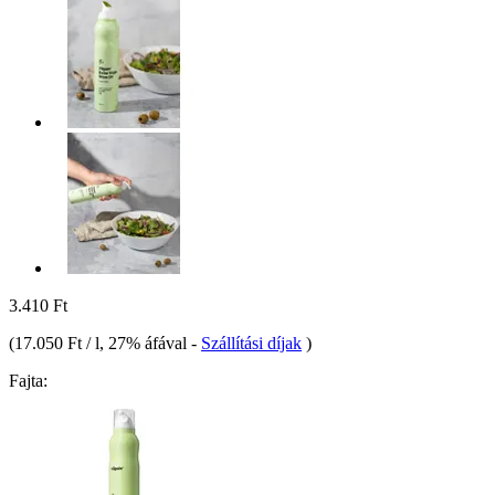
3.410 Ft
(
17.050 Ft / l
, 27% áfával
-
Szállítási díjak
)
Fajta: