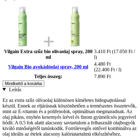
Vilgain Extra szűz bio olívaolaj spray, 200
3.410 Ft
(17.050 Ft /
ml
l)
4.480 Ft
Vilgain Bio avokádóolaj spray, 200 ml
(22.400 Ft / l)
Teljes összeg:
7.890 Ft
Mindkettő a kosárba
Leírás
Ez az extra szűz olívaolaj különösen kíméletes hidegsajtolással
készül. Ennek az eljárásnak köszönhetően a természetes összetevők,
mint az E-vitamin és a polifenolok, optimálisan megmaradnak. Az
olaj pikáns, enyhén kesernyés ízével és finom gyümölcsös jegyeivel
hódít. A 0,5 fok alatti alacsony savtartalom a felhasznált olajbogyók
kiváló minőségéről tanúskodik. Forrólevegős sütővel kombinálva az
olaj ideális az ételek alacsony kalóriatartalmú elkészítéséhez.