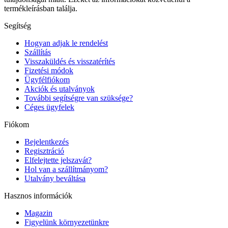
termékleírásban találja.
Segítség
Hogyan adjak le rendelést
Szállítás
Visszaküldés és visszatérítés
Fizetési módok
Ügyfélfiókom
Akciók és utalványok
További segítségre van szüksége?
Céges ügyfelek
Fiókom
Bejelentkezés
Regisztráció
Elfelejtette jelszavát?
Hol van a szállítmányom?
Utalvány beváltása
Hasznos információk
Magazin
Figyelünk környezetünkre