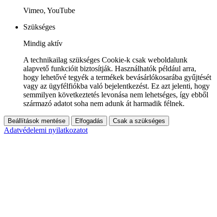
Vimeo, YouTube
Szükséges
Mindig aktív
A technikailag szükséges Cookie-k csak weboldalunk
alapvető funkcióit biztosítják. Használhatók például arra,
hogy lehetővé tegyék a termékek bevásárlókosarába gyűjtését
vagy az ügyfélfiókba való bejelentkezést. Ez azt jelenti, hogy
semmilyen következtetés levonása nem lehetséges, így ebből
származó adatot soha nem adunk át harmadik félnek.
Beállítások mentése
Elfogadás
Csak a szükséges
Adatvédelemi nyilatkozatot