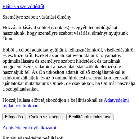
Elállás a szerződéstől
Személyre szabott vásárlási élmény
Hozzájárulásával sütiket (cookies) és egyéb technológiákat
használunk, hogy személyre szabott vásárlási élményt nyújtsunk
Önnek.
Ebből a célból adatokat gyűjtünk felhasználóinkról, viselkedésükről
és eszközeikről. Ezeket az adatokat weboldalunk folyamatos
optimalizálására és személyre szabott hirdetések és tartalmak
megjelenítésére, valamint a használati statisztikák elemzésére
használjuk fel. Az Ön titkosított adatait külső szolgáltatókkal is
szinkronizálhatjuk, és az ő online hirdetési csatornáikon keresztül
ajánlatokat mutathatunk Önnek, de csak akkor, ha Ön már használja
a szolgáltatásaikat.
Hozzájárulása előtt tájékozódjon a beállításoknál és
Adatvédelmi
nyilatkozatunkban.
.
Elfogadás
Csak a szükséges
Beállítások módosítása
Adatvédelemi nyilatkozatot
Egyéni adatvédelmi beállítások