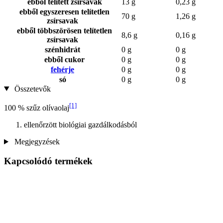
ebből telített zsírsavak
13 g
0,23 g
ebből egyszeresen telítetlen
70 g
1,26 g
zsírsavak
ebből többszörösen telítetlen
8,6 g
0,16 g
zsírsavak
szénhidrát
0 g
0 g
ebből cukor
0 g
0 g
fehérje
0 g
0 g
só
0 g
0 g
Összetevők
[1]
100 % szűz olívaolaj
ellenőrzött biológiai gazdálkodásból
Megjegyzések
Kapcsolódó termékek