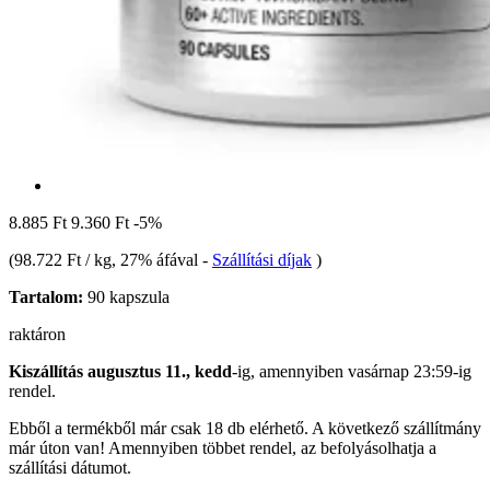
8.885 Ft
9.360 Ft
-5%
(
98.722 Ft / kg
, 27% áfával
-
Szállítási díjak
)
Tartalom:
90 kapszula
raktáron
Kiszállítás augusztus 11., kedd
-ig, amennyiben
vasárnap 23:59-ig
rendel.
Ebből a termékből már csak 18 db elérhető. A következő szállítmány
már úton van! Amennyiben többet rendel, az befolyásolhatja a
szállítási dátumot.