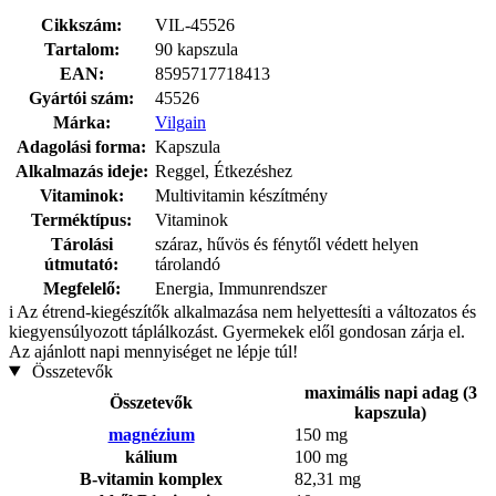
Cikkszám:
VIL-45526
Tartalom:
90 kapszula
EAN:
8595717718413
Gyártói szám:
45526
Márka:
Vilgain
Adagolási forma:
Kapszula
Alkalmazás ideje:
Reggel, Étkezéshez
Vitaminok:
Multivitamin készítmény
Terméktípus:
Vitaminok
Tárolási
száraz, hűvös és fénytől védett helyen
útmutató:
tárolandó
Megfelelő:
Energia, Immunrendszer
i
Az étrend-kiegészítők alkalmazása nem helyettesíti a változatos és
kiegyensúlyozott táplálkozást. Gyermekek elől gondosan zárja el.
Az ajánlott napi mennyiséget ne lépje túl!
Összetevők
maximális napi adag (3
Összetevők
kapszula)
magnézium
150 mg
kálium
100 mg
B-vitamin komplex
82,31 mg