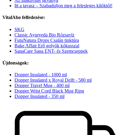
Az inaktivitás járványa
Itt a tavasz – Szabaduljon meg a felesleges kilóktól!
VitalAbo felfedezése:
SKG
Classic Ayurveda Bio Rózsavíz
FutuNatura Drops Csalán tinktúra
Bake Affair Erő golyók kókusszal
SanaCare Sana ENT- és Szemcseppek
Újdonságok:
Dopper Insulated - 1000 ml
Dopper Insulated x Royal Delft - 580 ml
Dopper Travel Mug - 400 ml
Dopper Wrist Cord Black Mug Ring
Dopper Insulated - 350 ml