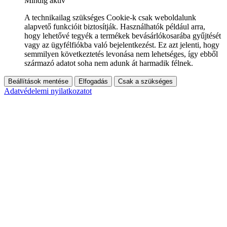
Mindig aktív
A technikailag szükséges Cookie-k csak weboldalunk
alapvető funkcióit biztosítják. Használhatók például arra,
hogy lehetővé tegyék a termékek bevásárlókosarába gyűjtését
vagy az ügyfélfiókba való bejelentkezést. Ez azt jelenti, hogy
semmilyen következtetés levonása nem lehetséges, így ebből
származó adatot soha nem adunk át harmadik félnek.
Beállítások mentése
Elfogadás
Csak a szükséges
Adatvédelemi nyilatkozatot