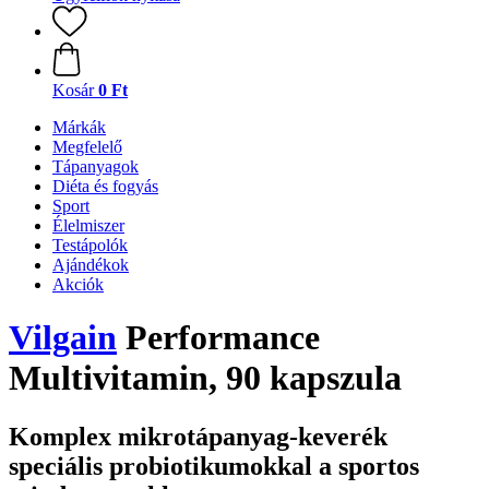
Kosár
0 Ft
Márkák
Megfelelő
Tápanyagok
Diéta és fogyás
Sport
Élelmiszer
Testápolók
Ajándékok
Akciók
Vilgain
Performance
Multivitamin, 90 kapszula
Komplex mikrotápanyag-keverék
speciális probiotikumokkal a sportos