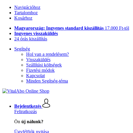
Navigációhoz
Tartalomhoz
Kosárhoz
Magyarország: Ingyenes standard kiszállítás
17.000 Ft-tól
Ingyenes visszaküldés
24 órás kiszállítás
Segítség
Hol van a rendelésem?
Visszaküldés
Szállítási költségek
Fizetési módok
Kapcsolat
Minden Segítség-téma
Bejelentkezés
Feliratkozás
Ön
új nálunk?
Ügyfélfiók nyitása