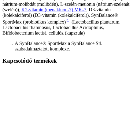
nátrium-molibdát (molibdén), L-szelén-metionin (nátrium-szelenát
(szelén)),
K2-vitamin (menakinon-7) MK-7
, D3-vitamin
(kolekalciferol) (D3-vitamin (kolekalciferol)), SynBalance®
[1]
SportMax (probiotikus komplex)
(Lactobacillus plantarum,
Lactobacillus rhamnosus, Lactobacillus Acidophilus,
Bifidobacterium lactis), cellulóz (kapszula)
A SynBalance® SportMax a SynBalance Srl.
szabadalmaztatott komplexe.
Kapcsolódó termékek