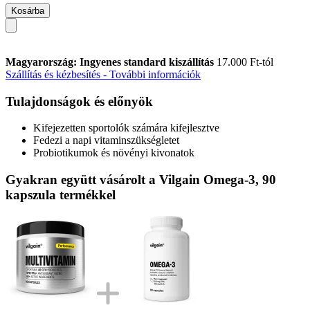
Kosárba
Magyarország: Ingyenes standard kiszállítás
17.000 Ft-tól
Szállítás és kézbesítés - További információk
Tulajdonságok és előnyök
Kifejezetten sportolók számára kifejlesztve
Fedezi a napi vitaminszükségletet
Probiotikumok és növényi kivonatok
Gyakran együtt vásárolt a Vilgain Omega-3, 90
kapszula termékkel