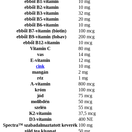
ebből B1-vitamin
10 mg
ebből B2-vitamin
10 mg
ebből B3-vitamin
32 mg
ebből B5-vitamin
20 mg
ebből B6-vitamin
10 mg
ebből B7-vitamin (biotin)
100 mcg
ebből B9-vitamin (folsav)
200 mcg
ebből B12-vitamin
10 mcg
Vitamin C
80 mg
vas
14 mg
E-vitamin
12 mg
cink
10 mg
mangán
2 mg
réz
1 mg
A-vitamin
800 mcg
króm
100 mcg
jód
75 mcg
molibdén
50 mcg
szelén
55 mcg
K2-vitamin
37,5 mcg
D3-vitamin
400 NE
Spectra™ szabadalmaztatott keverék
100 mg
zöld tea kivonat
50 mg