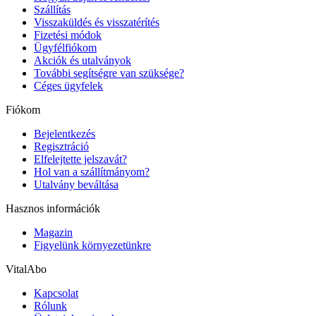
Szállítás
Visszaküldés és visszatérítés
Fizetési módok
Ügyfélfiókom
Akciók és utalványok
További segítségre van szüksége?
Céges ügyfelek
Fiókom
Bejelentkezés
Regisztráció
Elfelejtette jelszavát?
Hol van a szállítmányom?
Utalvány beváltása
Hasznos információk
Magazin
Figyelünk környezetünkre
VitalAbo
Kapcsolat
Rólunk