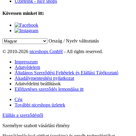
Üzleteink - nice shops
Kövessen minket itt:
Ország / Nyelv változtatás
© 2010-2026
niceshops GmbH
- All rights reserved.
Impresszum
Adatvédelem
Általános Szerződési Feltételek és Elállási Tájékoztató
Akadálymentesítési nyilatkozat
Adatvédelmi beállítások
Előfizetéses szerződés lemondása itt
Cég
További niceshops üzletek
Elállás a szerződéstől
Személyre szabott vásárlási élmény
Hozzájárulásával sütiket (cookies) és egyéb technológiákat