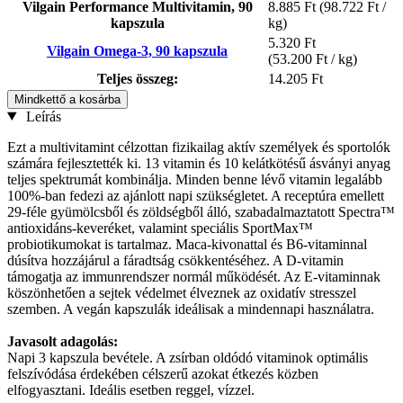
Vilgain Performance Multivitamin, 90
8.885 Ft
(98.722 Ft /
kapszula
kg)
5.320 Ft
Vilgain Omega-3, 90 kapszula
(53.200 Ft / kg)
Teljes összeg:
14.205 Ft
Mindkettő a kosárba
Leírás
Ezt a multivitamint célzottan fizikailag aktív személyek és sportolók
számára fejlesztették ki. 13 vitamin és 10 kelátkötésű ásványi anyag
teljes spektrumát kombinálja. Minden benne lévő vitamin legalább
100%-ban fedezi az ajánlott napi szükségletet. A receptúra emellett
29-féle gyümölcsből és zöldségből álló, szabadalmaztatott Spectra™
antioxidáns-keveréket, valamint speciális SportMax™
probiotikumokat is tartalmaz. Maca-kivonattal és B6-vitaminnal
dúsítva hozzájárul a fáradtság csökkentéséhez. A D-vitamin
támogatja az immunrendszer normál működését. Az E-vitaminnak
köszönhetően a sejtek védelmet élveznek az oxidatív stresszel
szemben. A vegán kapszulák ideálisak a mindennapi használatra.
Javasolt adagolás:
Napi 3 kapszula bevétele. A zsírban oldódó vitaminok optimális
felszívódása érdekében célszerű azokat étkezés közben
elfogyasztani. Ideális esetben reggel, vízzel.