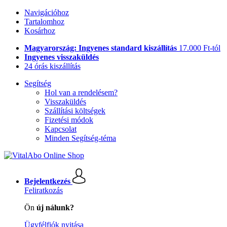
Navigációhoz
Tartalomhoz
Kosárhoz
Magyarország: Ingyenes standard kiszállítás
17.000 Ft-tól
Ingyenes visszaküldés
24 órás kiszállítás
Segítség
Hol van a rendelésem?
Visszaküldés
Szállítási költségek
Fizetési módok
Kapcsolat
Minden Segítség-téma
Bejelentkezés
Feliratkozás
Ön
új nálunk?
Ügyfélfiók nyitása