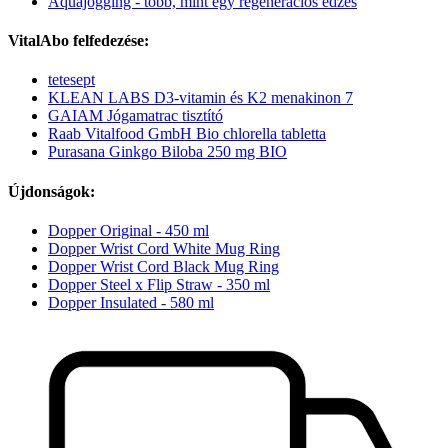
Aquajogging - több, mint egy regenerációs edzés
VitalAbo felfedezése:
tetesept
KLEAN LABS D3-vitamin és K2 menakinon 7
GAIAM Jógamatrac tisztító
Raab Vitalfood GmbH Bio chlorella tabletta
Purasana Ginkgo Biloba 250 mg BIO
Újdonságok:
Dopper Original - 450 ml
Dopper Wrist Cord White Mug Ring
Dopper Wrist Cord Black Mug Ring
Dopper Steel x Flip Straw - 350 ml
Dopper Insulated - 580 ml