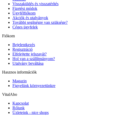
Visszaküldés és visszatérítés
Fizetési módok
Ügyfélfiókom
Akciók és utalványok
További segítségre van szüksége?
Céges ügyfelek
Fiókom
Bejelentkezés
Regisztráció
Elfelejtette jelszavát?
Hol van a szállítmányom?
Utalvány beváltása
Hasznos információk
Magazin
Figyelünk környezetünkre
VitalAbo
Kapcsolat
Rólunk
Üzleteink - nice shops