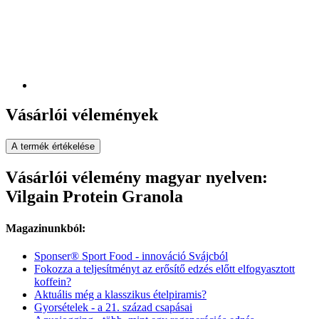
Vásárlói vélemények
A termék értékelése
Vásárlói vélemény magyar nyelven:
Vilgain Protein Granola
Magazinunkból:
Sponser® Sport Food - innováció Svájcból
Fokozza a teljesítményt az erősítő edzés előtt elfogyasztott
koffein?
Aktuális még a klasszikus ételpiramis?
Gyorsételek - a 21. század csapásai