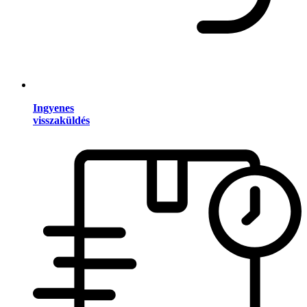
Ingyenes
visszaküldés