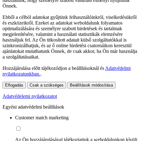
használunk, hogy személyre szabott vásárlási élményt nyújtsunk
Önnek.
Ebből a célból adatokat gyűjtünk felhasználóinkról, viselkedésükről
és eszközeikről. Ezeket az adatokat weboldalunk folyamatos
optimalizálására és személyre szabott hirdetések és tartalmak
megjelenítésére, valamint a használati statisztikák elemzésére
használjuk fel. Az Ön titkosított adatait külső szolgáltatókkal is
szinkronizálhatjuk, és az ő online hirdetési csatornáikon keresztül
ajánlatokat mutathatunk Önnek, de csak akkor, ha Ön már használja
a szolgáltatásaikat.
Hozzájárulása előtt tájékozódjon a beállításoknál és
Adatvédelmi
nyilatkozatunkban.
.
Elfogadás
Csak a szükséges
Beállítások módosítása
Adatvédelemi nyilatkozatot
Egyéni adatvédelmi beállítások
Customer match marketing
Az Ön hozzájárulásával tájékoztatjuk a weboldalunkon kívüli