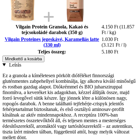
Vilgain Protein Granola, Kakaó és
4.150 Ft
(11.857
tejcsokoládé darabok (350 g)
Ft / kg)
Vilgain Proteines jegeskávé, Karamellás latte
1.030 Ft
(330 ml)
(3.121 Ft / l)
Teljes összeg:
5.180 Ft
Mindkettő a kosárba
Leírás
Ez a granola a kíméletesen pörkölt dióféléket finnországi
gluténmentes zabpehellyel kombinálja, így alkotva kiváló minőségű
és rostban gazdag alapot. Diókrémmel és BIO juharsziruppal
finomítva, a keveréket kis adagokban, kézzel állítják össze, majd
forró levegővel sütik készre. Így jönnek létre a különösen nagy,
ropogós darabok. A benne található tejfehérje-crispyk jelentős
fehérjetartalmat biztosítanak, és első osztályú aminosav-profilt
kínálnak az aktív mindennapokhoz. A receptúra 100%-ban
természetes összetevőkből áll, és teljesen mentes a mesterséges
édesítőszerektől, aromáktól vagy tartósítószerektől – az autentikus,
tiszta ízért minden tálban, függetlenül attól, hogy melyik változat
mellett dönt.