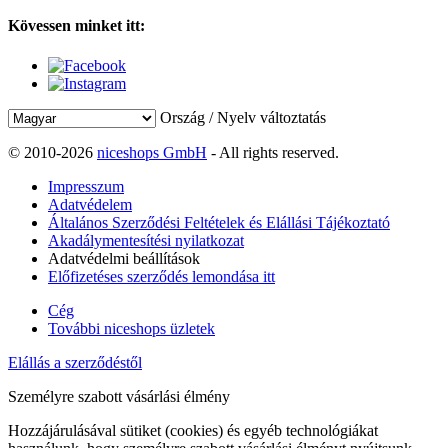
Kövessen minket itt:
Ország / Nyelv változtatás
© 2010-2026
niceshops GmbH
- All rights reserved.
Impresszum
Adatvédelem
Általános Szerződési Feltételek és Elállási Tájékoztató
Akadálymentesítési nyilatkozat
Adatvédelmi beállítások
Előfizetéses szerződés lemondása itt
Cég
További niceshops üzletek
Elállás a szerződéstől
Személyre szabott vásárlási élmény
Hozzájárulásával sütiket (cookies) és egyéb technológiákat