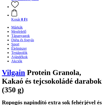
Kosár
0 Ft
Márkák
Megfelelő
Tápanyagok
Diéta és fogyás
Sport
Élelmiszer
Testápolók
Ajándékok
Akciók
Vilgain
Protein Granola,
Kakaó és tejcsokoládé darabok
(350 g)
Ropogós napindító extra sok fehérjével és