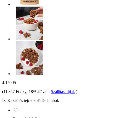
4.150 Ft
(
11.857 Ft / kg
, 18% áfával
-
Szállítási díjak
)
Íz:
Kakaó és tejcsokoládé darabok