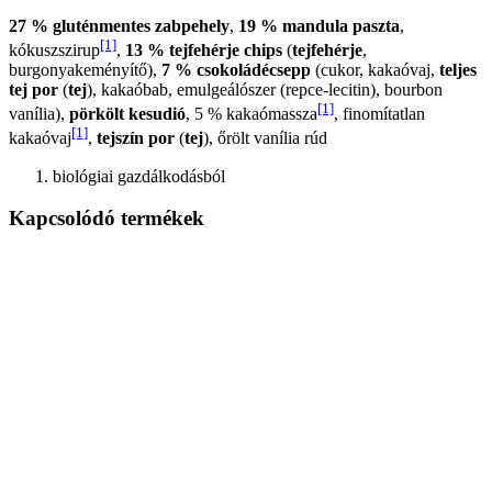
27 % gluténmentes zabpehely
,
19 % mandula paszta
,
[1]
kókuszszirup
,
13 % tejfehérje chips
(
tejfehérje
,
burgonyakeményítő),
7 % csokoládécsepp
(cukor, kakaóvaj,
teljes
tej por
(
tej
), kakaóbab, emulgeálószer (repce-lecitin), bourbon
[1]
vanília),
pörkölt kesudió
, 5 % kakaómassza
, finomítatlan
[1]
kakaóvaj
,
tejszín por
(
tej
), őrölt vanília rúd
biológiai gazdálkodásból
Kapcsolódó termékek