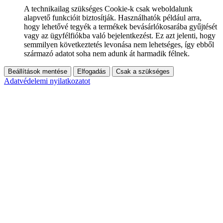
A technikailag szükséges Cookie-k csak weboldalunk
alapvető funkcióit biztosítják. Használhatók például arra,
hogy lehetővé tegyék a termékek bevásárlókosarába gyűjtését
vagy az ügyfélfiókba való bejelentkezést. Ez azt jelenti, hogy
semmilyen következtetés levonása nem lehetséges, így ebből
származó adatot soha nem adunk át harmadik félnek.
Beállítások mentése
Elfogadás
Csak a szükséges
Adatvédelemi nyilatkozatot