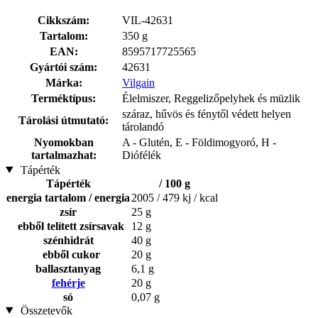
Cikkszám:
VIL-42631
Tartalom:
350 g
EAN:
8595717725565
Gyártói szám:
42631
Márka:
Vilgain
Terméktípus:
Élelmiszer, Reggelizőpelyhek és müzlik
száraz, hűvös és fénytől védett helyen
Tárolási útmutató:
tárolandó
Nyomokban
A - Glutén, E - Földimogyoró, H -
tartalmazhat:
Diófélék
Tápérték
Tápérték
/ 100 g
energia tartalom / energia
2005 / 479 kj / kcal
zsír
25 g
ebből telített zsírsavak
12 g
szénhidrát
40 g
ebből cukor
20 g
ballasztanyag
6,1 g
fehérje
20 g
só
0,07 g
Összetevők